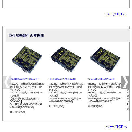
↑
ページTOPへ
ID付加機能付き変換器
SS-iD485i-232-WPCA-ADP
SS-iD485i-232-WPCA-AC
SS-iD485i-232-WPCA-DC
SS-
RS232C⇔ID機能付き2線式RS48
RS232C⇔ID機能付き2線式RS48
RS232C⇔ID機能付き2線式RS48
RS
5変換器(ACアダプタ仕様)【絶
5変換器(AC90-240V仕様)【絶縁
5変換器(DC10-32V仕様)【絶縁
変換
縁タイプ】
タイプ】
タイプ】
タイ
RS232C⇔2線式RS485ボーレー
RS232C⇔2線式RS485ボーレー
RS232C⇔2線式RS485ボーレー
RS
ト変換器
ト変換器
ト変換器
変換
【寒冷地対応広温度範囲(-2
Dsub9P(ｵｽ/ｲﾝﾁ)/RJ45/端子台9P
Dsub9P(ｵｽ/ｲﾝﾁ)/RJ45/端子台9P
Dsu
0℃〜70℃)】
⇔Dsub9P(DCE/ﾒｽ/ｲﾝﾁ)
⇔Dsub9P(DCE/ﾒｽ/ｲﾝﾁ)
⇔Ds
Dsub9P(ｵｽ/ｲﾝﾁ)/RJ45/端子台9P
P
43,890円(税込)
43,890円(税込)
⇔Dsub9P(DCE/ﾒｽ/ｲﾝﾁ)
41,
41,580円(税込)
↑
ページTOPへ