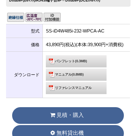
Dsub9P(ｵｽ/ｲﾝﾁ)/RJ45/端子台9P⇔Dsub9P(DCE/ﾒｽ/ｲﾝﾁ)
SS-iD4W485i-232-WPCA-AC
型式
43,890円(税込)(本体:39,900円+消費税)
価格
パンフレット(0.3MB)
ダウンロード
マニュアル(0.8MB)
リファレンスマニュアル
見積・購入
無料貸出機