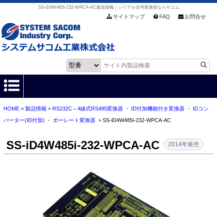
SS-iD4W485i-232-WPCA-AC製品情報｜シリアル信号変換器ならサコム
サイトマップ
FAQ
お問合せ
HOME
>
製品情報
>
RS232C⇔4線式RS485変換器
・
ID付加機能付き変換器
・
IDコン
HOME
バーター(ID付加)
・
ボーレート変換器
> SS-iD4W485i-232-WPCA-AC
製品情報
SS-iD4W485i-232-WPCA-AC
2014年発売
各種ダウンロード
お客様サポート
会社情報