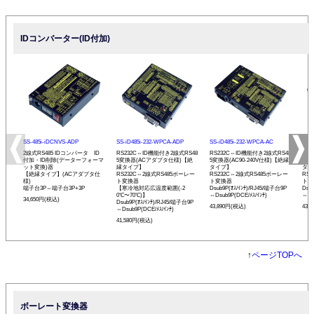
IDコンバーター(ID付加)
SS-485i-iDCNVS-ADP
SS-iD485i-232-WPCA-ADP
SS-iD485i-232-WPCA-AC
SS-
2線式RS485 IDコンバータ ID
RS232C⇔ID機能付き2線式RS48
RS232C⇔ID機能付き2線式RS48
RS
付加・ID削除(データーフォーマ
5変換器(ACアダプタ仕様)【絶
5変換器(AC90-240V仕様)【絶縁
5変
ット変換)器
縁タイプ】
タイプ】
タイ
【絶縁タイプ】(ACアダプタ仕
RS232C⇔2線式RS485ボーレー
RS232C⇔2線式RS485ボーレー
RS
様)
ト変換器
ト変換器
ト変
端子台3P⇔端子台3P+3P
【寒冷地対応広温度範囲(-2
Dsub9P(ｵｽ/ｲﾝﾁ)/RJ45/端子台9P
Dsu
0℃〜70℃)】
⇔Dsub9P(DCE/ﾒｽ/ｲﾝﾁ)
⇔Ds
34,650円(税込)
Dsub9P(ｵｽ/ｲﾝﾁ)/RJ45/端子台9P
43,890円(税込)
43,
⇔Dsub9P(DCE/ﾒｽ/ｲﾝﾁ)
41,580円(税込)
↑
ページTOPへ
ボーレート変換器