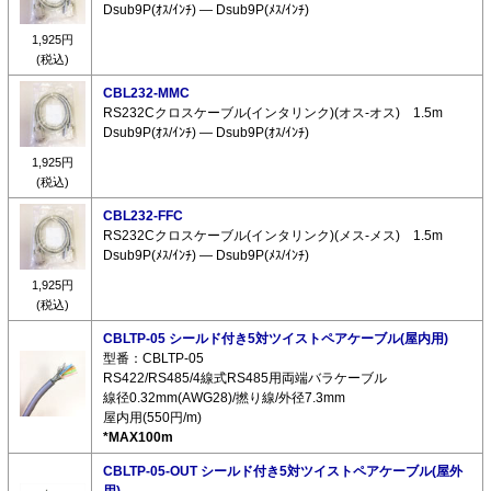
Dsub9P(ｵｽ/ｲﾝﾁ) ― Dsub9P(ﾒｽ/ｲﾝﾁ)
1,925円
(税込)
CBL232-MMC
RS232Cクロスケーブル(インタリンク)(オス-オス) 1.5m
Dsub9P(ｵｽ/ｲﾝﾁ) ― Dsub9P(ｵｽ/ｲﾝﾁ)
1,925円
(税込)
CBL232-FFC
RS232Cクロスケーブル(インタリンク)(メス-メス) 1.5m
Dsub9P(ﾒｽ/ｲﾝﾁ) ― Dsub9P(ﾒｽ/ｲﾝﾁ)
1,925円
(税込)
CBLTP-05 シールド付き5対ツイストペアケーブル(屋内用)
型番：CBLTP-05
RS422/RS485/4線式RS485用両端バラケーブル
線径0.32mm(AWG28)/撚り線/外径7.3mm
屋内用(550円/m)
*MAX100m
CBLTP-05-OUT シールド付き5対ツイストペアケーブル(屋外
用)