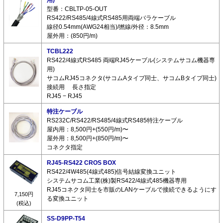
型番：CBLTP-05-OUT
RS422/RS485/4線式RS485用両端バラケーブル
線径0.54mm(AWG24相当)/撚線/外径：8.5mm
屋外用：(850円/m)
TCBL222
RS422/4線式RS485 両端RJ45ケーブル(システムサコム機器専
用)
サコムRJ45コネクタ(サコムAタイプ同士、サコムBタイプ同士)
接続用 長さ指定
RJ45 − RJ45
特注ケーブル
RS232C/RS422/RS485/4線式RS485特注ケーブル
屋内用：8,500円+(550円/m)〜
屋外用：8,500円+(850円/m)〜
コネクタ指定
RJ45-RS422 CROS BOX
RS422/4W485(4線式485)信号結線変換ユニット
システムサコム工業(株)製RS422/4線式485機器専用
RJ45コネクタ同士を市販のLANケーブルで接続できるようにす
7,150円
る変換ユニット
(税込)
SS-D9PP-T54