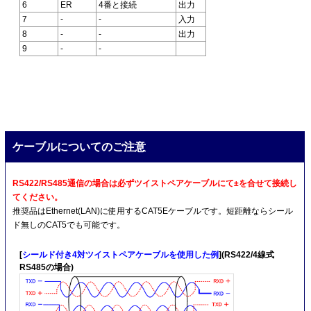
6
ER
4番と接続
出力
7
-
-
入力
8
-
-
出力
9
-
-
ケーブルについてのご注意
RS422/RS485通信の場合は必ずツイストペアケーブルにて±を合せて接続し
てください。
推奨品はEthernet(LAN)に使用するCAT5Eケーブルです。短距離ならシール
ド無しのCAT5でも可能です。
[
シールド付き4対ツイストペアケーブルを使用した例
](RS422/4線式
RS485の場合)