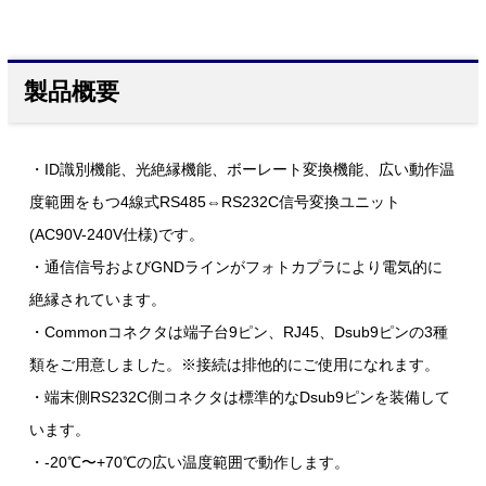
製品概要
・ID識別機能、光絶縁機能、ボーレート変換機能、広い動作温
度範囲をもつ4線式RS485⇔RS232C信号変換ユニット
(AC90V-240V仕様)です。
・通信信号およびGNDラインがフォトカプラにより電気的に
絶縁されています。
・Commonコネクタは端子台9ピン、RJ45、Dsub9ピンの3種
類をご用意しました。※接続は排他的にご使用になれます。
・端末側RS232C側コネクタは標準的なDsub9ピンを装備して
います。
・-20℃〜+70℃の広い温度範囲で動作します。