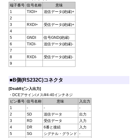
端子番号
信号名称
意味
1
TXDI+
送信データ(絶縁)+
2
3
RXDI+
受信データ(絶縁)+
4
5
GNDI
信号GND(絶縁)
6
TXDI-
送信データ(絶縁)-
7
8
RXDI-
受信データ(絶縁)-
9
■B側(RS232C)コネクタ
[Dsub9ピン入出力]
・DCEアサイン/メス/#4-40インチネジ
ピン番号
信号名称
意味
入出力
1
-
-
-
2
SD
送信データ
出力
3
RD
受信データ
入力
4
DR
6番と接続
入力
5
SG
シグナル・グランド
-