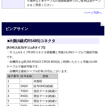
※海外など本ケーブルの規格範囲外でのご使用は別ケーブ
ルをご用意ください。
↑
ページTOPへ
ピンアサイン
■A側(4線式RS485)コネクタ
[RJ45入出力(サコムBタイプ)]
・サコムAタイプRJ45コネクタ搭載機と市販のLANケーブルで接続可能
です。
・自機同士は[RJ45-RS422 CROS BOX]をご利用いただくと市販のLAN
ケーブルで接続可能です。
・自機同士接続ケーブル[CBL222]もございます。
端子番号
信号名称
意味
1
-
未接続
2
GNDI
信号GND(絶縁)
3
TXDI+
送信データ(絶縁)+
4
RXDI-
受信データ(絶縁)-
5
RXDI+
受信データ(絶縁)+