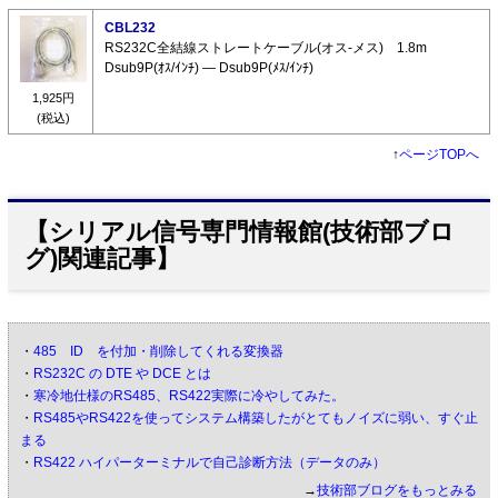
CBL232
RS232C全結線ストレートケーブル(オス-メス) 1.8m
Dsub9P(ｵｽ/ｲﾝﾁ) ― Dsub9P(ﾒｽ/ｲﾝﾁ)
1,925円
(税込)
↑
ページTOPへ
【シリアル信号専門情報館(技術部ブロ
グ)関連記事】
・
485 ID を付加・削除してくれる変換器
・
RS232C の DTE や DCE とは
・
寒冷地仕様のRS485、RS422実際に冷やしてみた。
・
RS485やRS422を使ってシステム構築したがとてもノイズに弱い、すぐ止
まる
・
RS422 ハイパーターミナルで自己診断方法（データのみ）
→
技術部ブログをもっとみる