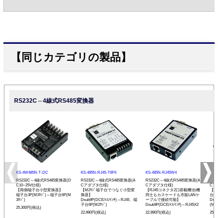
【同じカテゴリの製品】
RS232C⇔4線式RS485変換器
KS-4W485N-T-DC
KS-485N-RJ45-T6P4
KS-485N-RJ45W4
KS-
RS232C⇔4線式RS485変換器(D
RS232C⇔4線式RS485変換器(A
RS232C⇔4線式RS485変換器(A
RS
C10~25V仕様)
Cアダプタ仕様)
Cアダプタ仕様)
Cア
【両側端子台小型変換器】
【M2ﾈｼﾞ端子台でつなぐ小型変
【RJ45コネクタ2口搭載機!自機
【現
端子台3P(M3ﾈｼﾞ)⇔端子台6P(M
換器】
同士もカスケードも市販LANケ
台小
3ﾈｼﾞ)
Dsub9P(DCE/ﾒｽ/ｲﾝﾁ)⇔RJ45、端
ーブルで接続可能】
Dsu
子台6P(M2ﾈｼﾞ)
Dsub9P(DCE/ﾒｽ/ｲﾝﾁ)⇔RJ45X2
(M3ﾈ
25,300円(税込)
22,990円(税込)
22,990円(税込)
25,