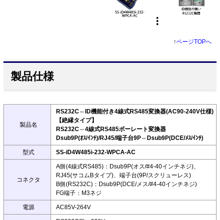
↑
ページTOPへ
製品仕様
RS232C⇔ID機能付き4線式RS485変換器(AC90-240V仕様)
【絶縁タイプ】
製品名
RS232C⇔4線式RS485ボーレート変換器
Dsub9P(ｵｽ/ｲﾝﾁ)/RJ45/端子台9P⇔Dsub9P(DCE/ﾒｽ/ｲﾝﾁ)
型式
SS-iD4W485i-232-WPCA-AC
A側(4線式RS485)：Dsub9P(オス/#4-40インチネジ)、
RJ45(サコムBタイプ)、端子台(9P/スクリューレス)
コネクタ
B側(RS232C)：Dsub9P(DCE/メス/#4-40インチネジ)
FG端子：M3ネジ
電源
AC85V-264V