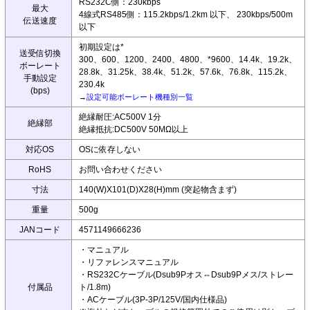
RS232C側：230kbps
最大
4線式RS485側：115.2kbps/1.2km 以下、 230kbps/500m
伝送速度
以下
初期設定は*
送受信切換
300、600、1200、2400、4800、*9600、14.4k、19.2k、
ボーレート
28.8k、31.25k、38.4k、51.2k、57.6k、76.8k、115.2k、
手動設定
230.4k
(bps)
→
設定可能ボーレート機種別一覧
絶縁耐圧:AC500V 1分
絶縁部
絶縁抵抗:DC500V 50MΩ以上
対応OS
OSに依存しない
RoHS
お問い合わせください
寸法
140(W)X101(D)X28(H)mm (突起物含まず)
重量
500g
JANコード
4571149666236
・マニュアル
・リファレンスマニュアル
・RS232Cケーブル(Dsub9Pオス⇔Dsub9Pメス/ストレー
付属品
ト/1.8m)
・ACケーブル(3P-3P/125V/国内仕様品)