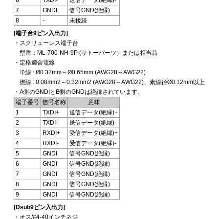
6
TXDI-
送信データ(絶縁)-
7
GNDI
信号GND(絶縁)
8
-
未接続
[端子台9ピン入出力]
・スクリューレス端子台
型番：ML-700-NH-9P (サトーパーツ）または相当品
・定格適合電線
単線 : Ø0.32mm～Ø0.65mm (AWG28～AWG22)
撚線 : 0.08mm2～0.32mm2 (AWG28～AWG22)、素線径Ø0.12mm以上
・A側のGNDIとB側のGNDは絶縁されています。
端子番号
信号名称
意味
1
TXDI+
送信データ(絶縁)+
2
TXDI-
送信データ(絶縁)-
3
RXDI+
受信データ(絶縁)+
4
RXDI-
受信データ(絶縁)-
5
GNDI
信号GND(絶縁)
6
GNDI
信号GND(絶縁)
7
GNDI
信号GND(絶縁)
8
GNDI
信号GND(絶縁)
9
GNDI
信号GND(絶縁)
[Dsub9ピン入出力]
・オス/#4-40インチネジ