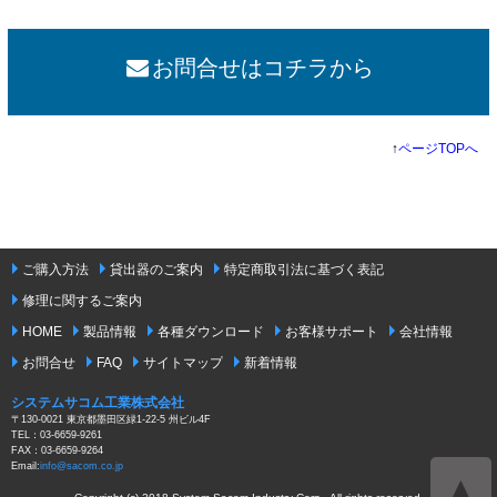
お問合せはコチラから
↑
ページTOPへ
ご購入方法
貸出器のご案内
特定商取引法に基づく表記
修理に関するご案内
HOME
製品情報
各種ダウンロード
お客様サポート
会社情報
お問合せ
FAQ
サイトマップ
新着情報
システムサコム工業株式会社
〒130-0021 東京都墨田区緑1-22-5 州ビル4F
TEL：03-6659-9261
FAX：03-6659-9264
Email:
info@sacom.co.jp
▲