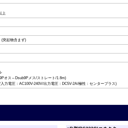
Ω以上
)mm (突起物含まず)
ル
9Pオス⇔Dsub9Pメス/ストレート/1.8m)
/入力電圧：AC100V-240V/出力電圧：DC5V-2A/極性：センタープラス)