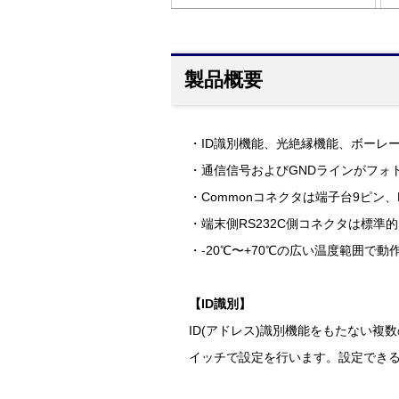
製品概要
・ID識別機能、光絶縁機能、ボーレー
・通信信号およびGNDラインがフォ
・Commonコネクタは端子台9ピン
・端末側RS232C側コネクタは標準的
・-20℃〜+70℃の広い温度範囲で
【ID識別】
ID(アドレス)識別機能をもたない複
イッチで設定を行います。設定できるI