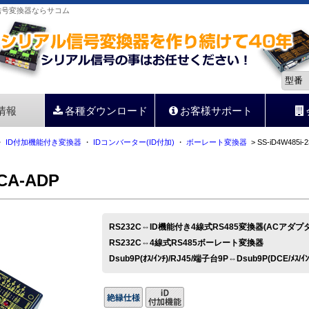
リアル信号変換器ならサコム
情報
各種ダウンロード
お客様サポート
・
ID付加機能付き変換器
・
IDコンバーター(ID付加)
・
ボーレート変換器
> SS-iD4W485i-
PCA-ADP
RS232C⇔ID機能付き4線式RS485変換器(ACアダ
RS232C⇔4線式RS485ボーレート変換器
Dsub9P(ｵｽ/ｲﾝﾁ)/RJ45/端子台9P⇔Dsub9P(DCE/ﾒｽ/ｲﾝ