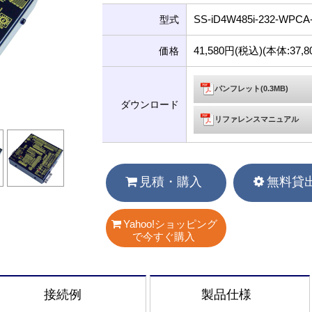
SS-iD4W485i-232-WPCA
型式
41,580円(税込)(本体:37
価格
パンフレット(0.3MB)
ダウンロード
リファレンスマニュアル
見積・購入
無料貸
Yahoo!ショッピング
で今すぐ購入
接続例
製品仕様