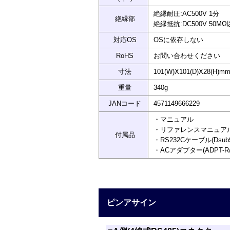
絶縁耐圧:AC500V 1分
絶縁部
絶縁抵抗:DC500V 50M
対応OS
OSに依存しない
RoHS
お問い合わせください
寸法
101(W)X101(D)X28(H
重量
340g
JANコード
4571149666229
・マニュアル
・リファレンスマニュア
付属品
・RS232Cケーブル(Dsub
・ACアダプター(ADPT-R
ピンアサイン