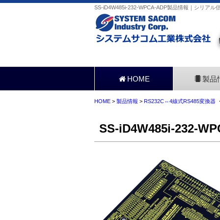
SS-iD4W485i-232-WPCA-ADP製品情報｜シ
HOME
製品
HOME
>
製品情報
>
RS232C⇔4線式RS485変換器
SS-iD4W485i-232-W