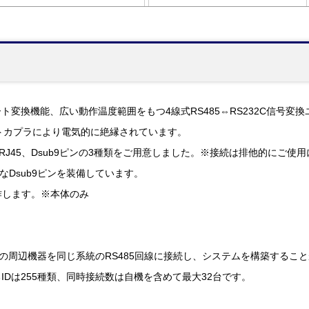
ト変換機能、広い動作温度範囲をもつ4線式RS485⇔RS232C信号変換
トカプラにより電気的に絶縁されています。
、RJ45、Dsub9ピンの3種類をご用意しました。※接続は排他的にご使
なDsub9ピンを装備しています。
動作します。※本体のみ
数の周辺機器を同じ系統のRS485回線に接続し、システムを構築すること
Dは255種類、同時接続数は自機を含めて最大32台です。