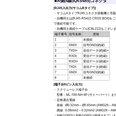
■A側(4線式RS485)コネクタ
[RJ45入出力(サコムBタイプ)]
・サコムAタイプRJ45コネクタ搭載機と市
・自機同士は[RJ45-RS422 CROS BO
で接続可能です。
・自機同士接続ケーブル[CBL222]もござい
端子番号
信号名称
意味
1
-
未接続
2
GNDI
信号GND(絶縁)
3
TXDI+
送信データ(絶縁)+
4
RXDI-
受信データ(絶縁)-
5
RXDI+
受信データ(絶縁)+
6
TXDI-
送信データ(絶縁)-
7
GNDI
信号GND(絶縁)
8
-
未接続
[端子台9ピン入出力]
・スクリューレス端子台
型番：ML-700-NH-9P (サトーパーツ）
・定格適合電線
単線 : Ø0.32mm～Ø0.65mm (AWG28～AW
撚線 : 0.08mm2～0.32mm2 (AWG28～
・A側のGNDIとB側のGNDは絶縁されてい