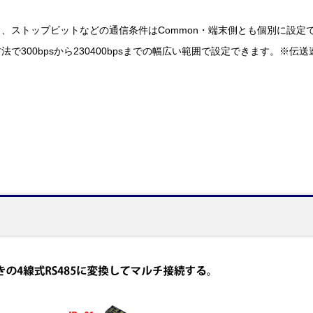
、ストップビットなどの通信条件はCommon・端末側とも個別に設定
で300bpsから230400bpsまでの幅広い範囲で設定できます。※