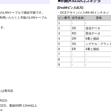
■B側(RS232C)コネクタ
[Dsub9ピン入出力]
販のLANケーブルで接続可能です。
・DCEアサイン/メス/#4-40インチネジ
X]をご利用いただくと市販のLANケーブル
ピン番号
信号名称
意味
1
-
-
ます。
2
SD
送信データ
3
RD
受信データ
4
DR
6番と接続
5
SG
シグナル・グラン
6
ER
4番と接続
7
-
-
8
-
-
9
-
-
または相当品
G22)
AWG22)、素線径Ø0.12mm以上
ます。