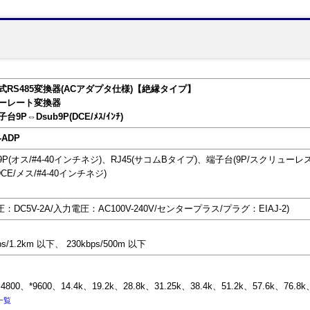
線式RS485変換器(ACアダプタ仕様)【絶縁タイプ】
5ボーレート変換器
端子台9P⇔Dsub9P(DCE/ﾒｽ/ｲﾝﾁ)
-ADP
ub9P(オス/#4-40インチネジ)、RJ45(サコムBタイプ)、端子台(9P/スクリューレス
(DCE/メス/#4-40インチネジ)
DC5V-2A/入力電圧：AC100V-240V/センタープラス/プラグ：EIAJ-2)
s/1.2km 以下、 230kbps/500m 以下
800、*9600、14.4k、19.2k、28.8k、31.25k、38.4k、51.2k、57.6k、76.8k、
一覧