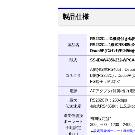
製品仕様
RS232C⇔ID機能付き4
製品名
RS232C⇔4線式RS48
Dsub9P(ｵｽ/ｲﾝﾁ)/RJ45/
型式
SS-iD4W485i-232-WPCA
A側(4線式RS485)：Ds
コネクタ
B側(RS232C)：Dsub9P
FG端子：M3ネジ
電源
ACアダプタ(付属/出力電圧：
最大
RS232C側：230kbps
伝送速度
4線式RS485側：115.2kbp
送受信切換
初期設定は*
ボーレート
300、600、1200、2400、4
手動設定
→
設定可能ボーレート機種別
(bps)