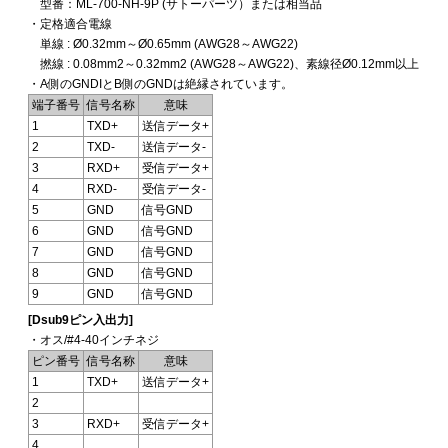
型番：ML-700-NH-9P (サトーパーツ）または相当品
・定格適合電線
単線 : Ø0.32mm～Ø0.65mm (AWG28～AWG22)
撚線 : 0.08mm2～0.32mm2 (AWG28～AWG22)、素線径Ø0.12mm以上
・A側のGNDIとB側のGNDは絶縁されています。
端子番号
信号名称
意味
1
TXD+
送信データ+
2
TXD-
送信データ-
3
RXD+
受信データ+
4
RXD-
受信データ-
5
GND
信号GND
6
GND
信号GND
7
GND
信号GND
8
GND
信号GND
9
GND
信号GND
[Dsub9ピン入出力]
・オス/#4-40インチネジ
ピン番号
信号名称
意味
1
TXD+
送信データ+
2
3
RXD+
受信データ+
4