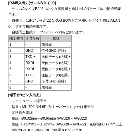
[RJ45入出力(サコムBタイプ)]
・サコムAタイプRJ45コネクタ搭載機と市販のLANケーブルで接続可能
です。
・自機同士は[RJ45-RS422 CROS BOX]をご利用いただくと市販のLAN
ケーブルで接続可能です。
・自機同士接続ケーブル[CBL222]もございます。
端子番号
信号名称
意味
1
-
未接続
2
GNDI
信号GND(絶縁)
3
TXDI+
送信データ(絶縁)+
4
RXDI-
受信データ(絶縁)-
5
RXDI+
受信データ(絶縁)+
6
TXDI-
送信データ(絶縁)-
7
GNDI
信号GND(絶縁)
8
-
未接続
[端子台9ピン入出力]
・スクリューレス端子台
型番：ML-700-NH-9P (サトーパーツ）または相当品
・定格適合電線
単線 : Ø0.32mm～Ø0.65mm (AWG28～AWG22)
撚線 : 0.08mm2～0.32mm2 (AWG28～AWG22)、素線径Ø0.12mm以上
・A側のGNDIとB側のGNDは絶縁されています。