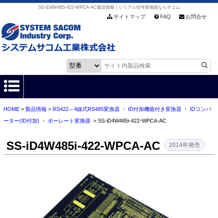
SS-iD4W485i-422-WPCA-AC製品情報｜シリアル信号変換器ならサコム
サイトマップ
FAQ
お問合せ
HOME
>
製品情報
>
RS422⇔4線式RS485変換器
・
ID付加機能付き変換器
・
IDコンバ
HOME
ーター(ID付加)
・
ボーレート変換器
> SS-iD4W485i-422-WPCA-AC
製品情報
SS-iD4W485i-422-WPCA-AC
2014年発売
各種ダウンロード
お客様サポート
会社情報