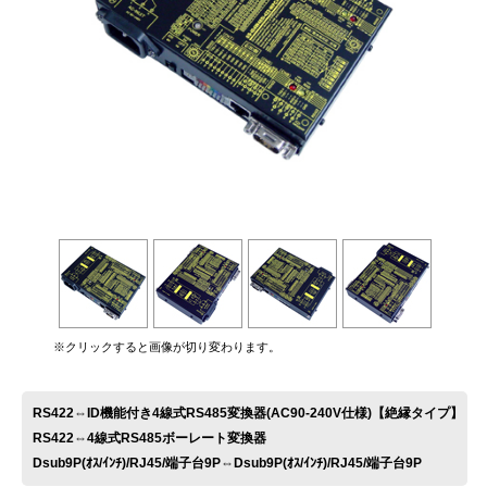
お問い合わせ
※クリックすると画像が切り変わります。
RS422⇔ID機能付き4線式RS485変換器(AC90-240V仕様)【絶縁タイプ】
RS422⇔4線式RS485ボーレート変換器
Dsub9P(ｵｽ/ｲﾝﾁ)/RJ45/端子台9P⇔Dsub9P(ｵｽ/ｲﾝﾁ)/RJ45/端子台9P