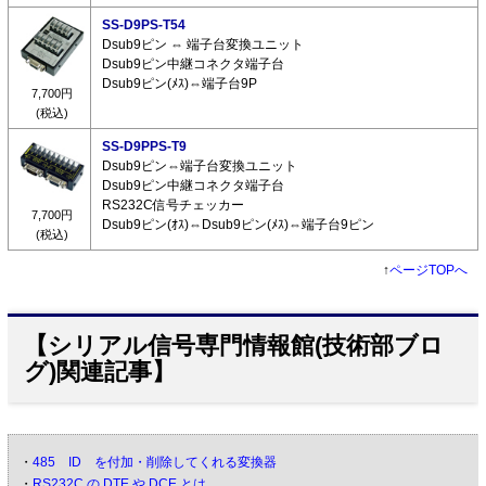
SS-D9PS-T54
Dsub9ピン ⇔ 端子台変換ユニット
Dsub9ピン中継コネクタ端子台
Dsub9ピン(ﾒｽ)⇔端子台9P
7,700円
(税込)
SS-D9PPS-T9
Dsub9ピン⇔端子台変換ユニット
Dsub9ピン中継コネクタ端子台
RS232C信号チェッカー
7,700円
Dsub9ピン(ｵｽ)⇔Dsub9ピン(ﾒｽ)⇔端子台9ピン
(税込)
↑
ページTOPへ
【シリアル信号専門情報館(技術部ブロ
グ)関連記事】
・
485 ID を付加・削除してくれる変換器
・
RS232C の DTE や DCE とは