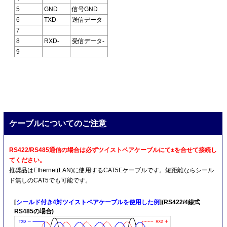
5
GND
信号GND
6
TXD-
送信データ-
7
8
RXD-
受信データ-
9
ケーブルについてのご注意
RS422/RS485通信の場合は必ずツイストペアケーブルにて±を合せて接続し
てください。
推奨品はEthernet(LAN)に使用するCAT5Eケーブルです。短距離ならシール
ド無しのCAT5でも可能です。
[
シールド付き4対ツイストペアケーブルを使用した例
](RS422/4線式
RS485の場合)