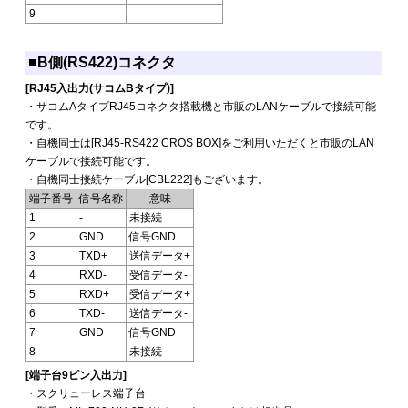
9
■B側(RS422)コネクタ
[RJ45入出力(サコムBタイプ)]
・サコムAタイプRJ45コネクタ搭載機と市販のLANケーブルで接続可能
です。
・自機同士は[RJ45-RS422 CROS BOX]をご利用いただくと市販のLAN
ケーブルで接続可能です。
・自機同士接続ケーブル[CBL222]もございます。
端子番号
信号名称
意味
1
-
未接続
2
GND
信号GND
3
TXD+
送信データ+
4
RXD-
受信データ-
5
RXD+
受信データ+
6
TXD-
送信データ-
7
GND
信号GND
8
-
未接続
[端子台9ピン入出力]
・スクリューレス端子台