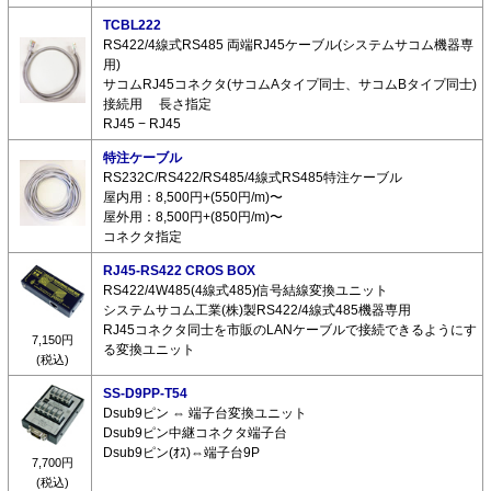
TCBL222
RS422/4線式RS485 両端RJ45ケーブル(システムサコム機器専
用)
サコムRJ45コネクタ(サコムAタイプ同士、サコムBタイプ同士)
接続用 長さ指定
RJ45 − RJ45
特注ケーブル
RS232C/RS422/RS485/4線式RS485特注ケーブル
屋内用：8,500円+(550円/m)〜
屋外用：8,500円+(850円/m)〜
コネクタ指定
RJ45-RS422 CROS BOX
RS422/4W485(4線式485)信号結線変換ユニット
システムサコム工業(株)製RS422/4線式485機器専用
RJ45コネクタ同士を市販のLANケーブルで接続できるようにす
7,150円
る変換ユニット
(税込)
SS-D9PP-T54
Dsub9ピン ⇔ 端子台変換ユニット
Dsub9ピン中継コネクタ端子台
Dsub9ピン(ｵｽ)⇔端子台9P
7,700円
(税込)