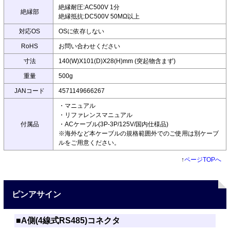
絶縁耐圧:AC500V 1分
絶縁部
絶縁抵抗:DC500V 50MΩ以上
対応OS
OSに依存しない
RoHS
お問い合わせください
寸法
140(W)X101(D)X28(H)mm (突起物含まず)
重量
500g
JANコード
4571149666267
・マニュアル
・リファレンスマニュアル
付属品
・ACケーブル(3P-3P/125V/国内仕様品)
※海外など本ケーブルの規格範囲外でのご使用は別ケーブ
ルをご用意ください。
↑
ページTOPへ
ピンアサイン
■A側(4線式RS485)コネクタ