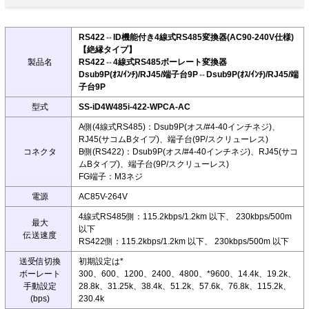
RS422⇔ID機能付き4線式RS485変換器(AC90-240V仕様)
【絶縁タイプ】
製品名
RS422⇔4線式RS485ボーレート変換器
Dsub9P(ｵｽ/ｲﾝﾁ)/RJ45/端子台9P⇔Dsub9P(ｵｽ/ｲﾝﾁ)/RJ45/端
子台9P
型式
SS-iD4W485i-422-WPCA-AC
A側(4線式RS485)：Dsub9P(オス/#4-40インチネジ)、
RJ45(サコムBタイプ)、端子台(9P/スクリューレス)
コネクタ
B側(RS422)：Dsub9P(オス/#4-40インチネジ)、RJ45(サコ
ムBタイプ)、端子台(9P/スクリューレス)
FG端子：M3ネジ
電源
AC85V-264V
4線式RS485側：115.2kbps/1.2km 以下、 230kbps/500m
最大
以下
伝送速度
RS422側：115.2kbps/1.2km 以下、 230kbps/500m 以下
送受信切換
初期設定は*
ボーレート
300、600、1200、2400、4800、*9600、14.4k、19.2k、
手動設定
28.8k、31.25k、38.4k、51.2k、57.6k、76.8k、115.2k、
(bps)
230.4k