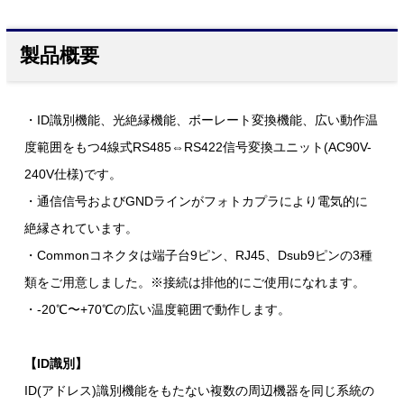
製品概要
・ID識別機能、光絶縁機能、ボーレート変換機能、広い動作温
度範囲をもつ4線式RS485⇔RS422信号変換ユニット(AC90V-
240V仕様)です。
・通信信号およびGNDラインがフォトカプラにより電気的に
絶縁されています。
・Commonコネクタは端子台9ピン、RJ45、Dsub9ピンの3種
類をご用意しました。※接続は排他的にご使用になれます。
・-20℃〜+70℃の広い温度範囲で動作します。
【ID識別】
ID(アドレス)識別機能をもたない複数の周辺機器を同じ系統の