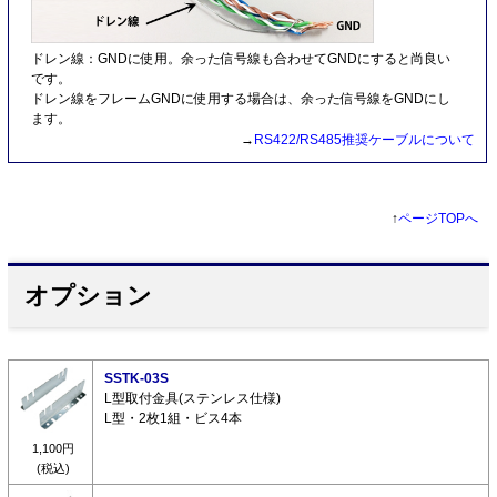
ドレン線：GNDに使用。余った信号線も合わせてGNDにすると尚良い
です。
ドレン線をフレームGNDに使用する場合は、余った信号線をGNDにし
ます。
→
RS422/RS485推奨ケーブルについて
↑
ページTOPへ
オプション
SSTK-03S
L型取付金具(ステンレス仕様)
L型・2枚1組・ビス4本
1,100円
(税込)