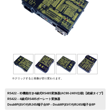
お問い合わせ
※クリックすると画像が切り変わります。
RS422⇔ID機能付き4線式RS485変換器(AC90-240V仕様)【絶縁タイプ】
RS422⇔4線式RS485ボーレート変換器
Dsub9P(ｵｽ/ｲﾝﾁ)/RJ45/端子台9P⇔Dsub9P(ｵｽ/ｲﾝﾁ)/RJ45/端子台9P