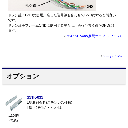
ドレン線：GNDに使用。余った信号線も合わせてGNDにすると尚良い
です。
ドレン線をフレームGNDに使用する場合は、余った信号線をGNDにし
ます。
→
RS422/RS485推奨ケーブルについて
↑
ページTOPへ
オプション
SSTK-03S
L型取付金具(ステンレス仕様)
L型・2枚1組・ビス4本
1,100円
(税込)