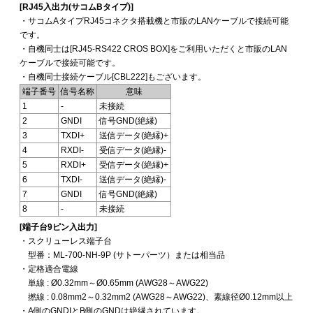
[RJ45入出力(サコムBタイプ)]
・サコムAタイプRJ45コネクタ搭載機と市販のLANケーブルで接続可能
です。
・自機同士は[RJ45-RS422 CROS BOX]をご利用いただくと市販のLAN
ケーブルで接続可能です。
・自機同士接続ケーブル[CBL222]もございます。
端子番号
信号名称
意味
1
-
未接続
2
GNDI
信号GND(絶縁)
3
TXDI+
送信データ(絶縁)+
4
RXDI-
受信データ(絶縁)-
5
RXDI+
受信データ(絶縁)+
6
TXDI-
送信データ(絶縁)-
7
GNDI
信号GND(絶縁)
8
-
未接続
[端子台9ピン入出力]
・スクリューレス端子台
型番：ML-700-NH-9P (サトーパーツ）または相当品
・定格適合電線
単線 : Ø0.32mm～Ø0.65mm (AWG28～AWG22)
撚線 : 0.08mm2～0.32mm2 (AWG28～AWG22)、素線径Ø0.12mm以上
・A側のGNDIとB側のGNDは絶縁されています。