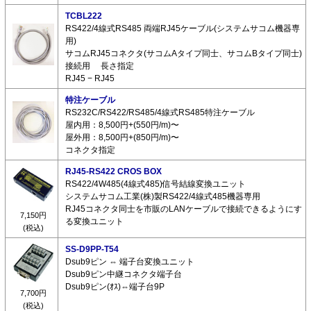
TCBL222
RS422/4線式RS485 両端RJ45ケーブル(システムサコム機器専
用)
サコムRJ45コネクタ(サコムAタイプ同士、サコムBタイプ同士)
接続用 長さ指定
RJ45 − RJ45
特注ケーブル
RS232C/RS422/RS485/4線式RS485特注ケーブル
屋内用：8,500円+(550円/m)〜
屋外用：8,500円+(850円/m)〜
コネクタ指定
RJ45-RS422 CROS BOX
RS422/4W485(4線式485)信号結線変換ユニット
システムサコム工業(株)製RS422/4線式485機器専用
RJ45コネクタ同士を市販のLANケーブルで接続できるようにす
7,150円
る変換ユニット
(税込)
SS-D9PP-T54
Dsub9ピン ⇔ 端子台変換ユニット
Dsub9ピン中継コネクタ端子台
Dsub9ピン(ｵｽ)⇔端子台9P
7,700円
(税込)