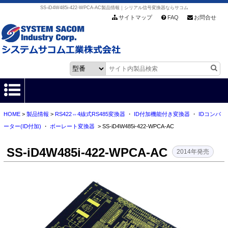
SS-iD4W485i-422-WPCA-AC製品情報｜シリアル信号変換器ならサコム
サイトマップ
FAQ
お問合せ
HOME
>
製品情報
>
RS422⇔4線式RS485変換器
・
ID付加機能付き変換器
・
IDコンバ
HOME
ーター(ID付加)
・
ボーレート変換器
> SS-iD4W485i-422-WPCA-AC
製品情報
SS-iD4W485i-422-WPCA-AC
2014年発売
各種ダウンロード
お客様サポート
会社情報