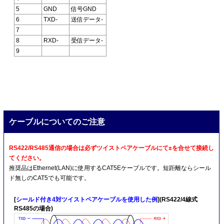
5
GND
信号GND
6
TXD-
送信データ-
7
8
RXD-
受信データ-
9
ケーブルについてのご注意
RS422/RS485通信の場合は必ずツイストペアケーブルにて±を合せて接続し
てください。
推奨品はEthernet(LAN)に使用するCAT5Eケーブルです。短距離ならシール
ド無しのCAT5でも可能です。
[
シールド付き4対ツイストペアケーブルを使用した例
](RS422/4線式
RS485の場合)