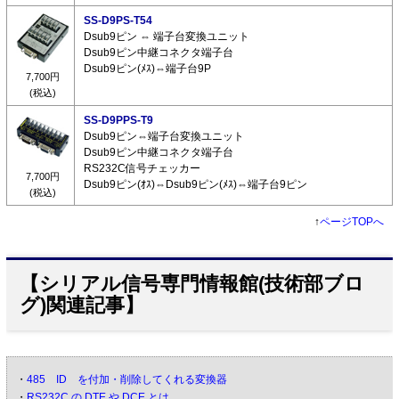
SS-D9PS-T54
Dsub9ピン ⇔ 端子台変換ユニット
Dsub9ピン中継コネクタ端子台
Dsub9ピン(ﾒｽ)⇔端子台9P
7,700円
(税込)
SS-D9PPS-T9
Dsub9ピン⇔端子台変換ユニット
Dsub9ピン中継コネクタ端子台
RS232C信号チェッカー
7,700円
Dsub9ピン(ｵｽ)⇔Dsub9ピン(ﾒｽ)⇔端子台9ピン
(税込)
↑
ページTOPへ
【シリアル信号専門情報館(技術部ブロ
グ)関連記事】
・
485 ID を付加・削除してくれる変換器
・
RS232C の DTE や DCE とは