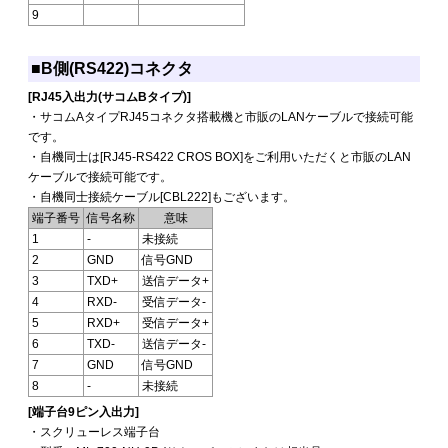
9
■B側(RS422)コネクタ
[RJ45入出力(サコムBタイプ)]
・サコムAタイプRJ45コネクタ搭載機と市販のLANケーブルで接続可能
です。
・自機同士は[RJ45-RS422 CROS BOX]をご利用いただくと市販のLAN
ケーブルで接続可能です。
・自機同士接続ケーブル[CBL222]もございます。
端子番号
信号名称
意味
1
-
未接続
2
GND
信号GND
3
TXD+
送信データ+
4
RXD-
受信データ-
5
RXD+
受信データ+
6
TXD-
送信データ-
7
GND
信号GND
8
-
未接続
[端子台9ピン入出力]
・スクリューレス端子台