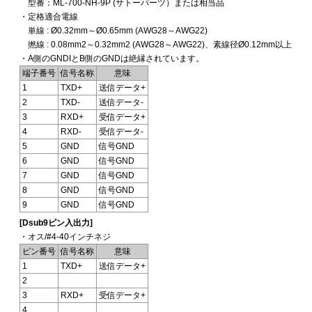
型番：ML-700-NH-9P (サトーパーツ）または相当品
・定格適合電線
単線 : Ø0.32mm～Ø0.65mm (AWG28～AWG22)
撚線 : 0.08mm2～0.32mm2 (AWG28～AWG22)、素線径Ø0.12mm以上
・A側のGNDIとB側のGNDは絶縁されています。
端子番号
信号名称
意味
1
TXD+
送信データ+
2
TXD-
送信データ-
3
RXD+
受信データ+
4
RXD-
受信データ-
5
GND
信号GND
6
GND
信号GND
7
GND
信号GND
8
GND
信号GND
9
GND
信号GND
[Dsub9ピン入出力]
・オス/#4-40インチネジ
ピン番号
信号名称
意味
1
TXD+
送信データ+
2
3
RXD+
受信データ+
4