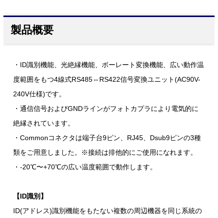
製品概要
・ID識別機能、光絶縁機能、ボーレート変換機能、広い動作温
度範囲をもつ4線式RS485⇔RS422信号変換ユニット(AC90V-
240V仕様)です。
・通信信号およびGNDラインがフォトカプラにより電気的に
絶縁されています。
・Commonコネクタは端子台9ピン、RJ45、Dsub9ピンの3種
類をご用意しました。※接続は排他的にご使用になれます。
・-20℃〜+70℃の広い温度範囲で動作します。
【ID識別】
ID(アドレス)識別機能をもたない複数の周辺機器を同じ系統の