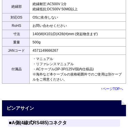
絶縁耐圧:AC500V 1分
絶縁部
絶縁抵抗:DC500V 50MΩ以上
対応OS
OSに依存しない
RoHS
お問い合わせください
寸法
140(W)X101(D)X28(H)mm (突起物含まず)
重量
500g
JANコード
4571149666267
・マニュアル
・リファレンスマニュアル
付属品
・ACケーブル(3P-3P/125V/国内仕様品)
※海外など本ケーブルの規格範囲外でのご使用は別ケーブ
ルをご用意ください。
↑
ページTOPへ
ピンアサイン
■A側(4線式RS485)コネクタ