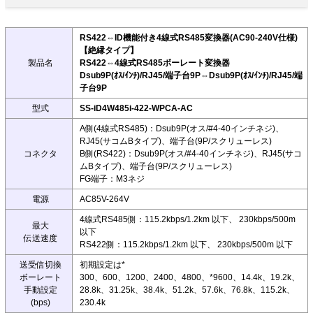
RS422⇔ID機能付き4線式RS485変換器(AC90-240V仕様)
【絶縁タイプ】
製品名
RS422⇔4線式RS485ボーレート変換器
Dsub9P(ｵｽ/ｲﾝﾁ)/RJ45/端子台9P⇔Dsub9P(ｵｽ/ｲﾝﾁ)/RJ45/端
子台9P
型式
SS-iD4W485i-422-WPCA-AC
A側(4線式RS485)：Dsub9P(オス/#4-40インチネジ)、
RJ45(サコムBタイプ)、端子台(9P/スクリューレス)
コネクタ
B側(RS422)：Dsub9P(オス/#4-40インチネジ)、RJ45(サコ
ムBタイプ)、端子台(9P/スクリューレス)
FG端子：M3ネジ
電源
AC85V-264V
4線式RS485側：115.2kbps/1.2km 以下、 230kbps/500m
最大
以下
伝送速度
RS422側：115.2kbps/1.2km 以下、 230kbps/500m 以下
送受信切換
初期設定は*
ボーレート
300、600、1200、2400、4800、*9600、14.4k、19.2k、
手動設定
28.8k、31.25k、38.4k、51.2k、57.6k、76.8k、115.2k、
(bps)
230.4k