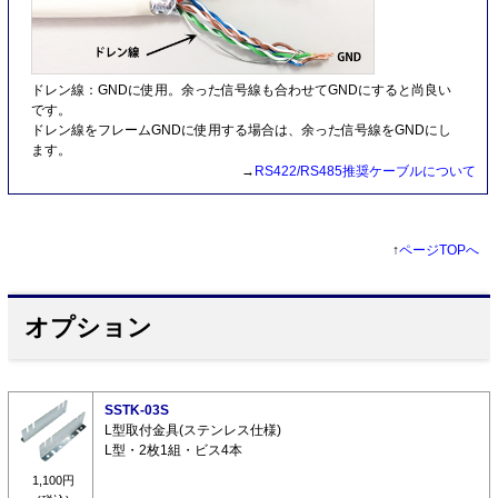
ドレン線：GNDに使用。余った信号線も合わせてGNDにすると尚良い
です。
ドレン線をフレームGNDに使用する場合は、余った信号線をGNDにし
ます。
→
RS422/RS485推奨ケーブルについて
↑
ページTOPへ
オプション
SSTK-03S
L型取付金具(ステンレス仕様)
L型・2枚1組・ビス4本
1,100円