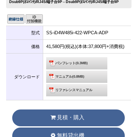
Dsub9P(ｵｽ/ｲﾝﾁ)/RJ45/端子台9P⇔Dsub9P(ｵｽ/ｲﾝﾁ)/RJ45/端子台9P
SS-iD4W485i-422-WPCA-ADP
型式
41,580円(税込)(本体:37,800円+消費税)
価格
パンフレット(0.3MB)
ダウンロード
マニュアル(0.8MB)
リファレンスマニュアル
見積・購入
無料貸出機