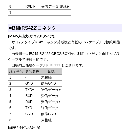
7
8
RXDI-
受信データ(絶縁)-
9
■B側(RS422)コネクタ
[RJ45入出力(サコムBタイプ)]
・サコムAタイプRJ45コネクタ搭載機と市販のLANケーブルで接続可能
です。
・自機同士は[RJ45-RS422 CROS BOX]をご利用いただくと市販のLAN
ケーブルで接続可能です。
・自機同士接続ケーブル[CBL222]もございます。
端子番号
信号名称
意味
1
-
未接続
2
GND
信号GND
3
TXD+
送信データ+
4
RXD-
受信データ-
5
RXD+
受信データ+
6
TXD-
送信データ-
7
GND
信号GND
8
-
未接続
[端子台9ピン入出力]