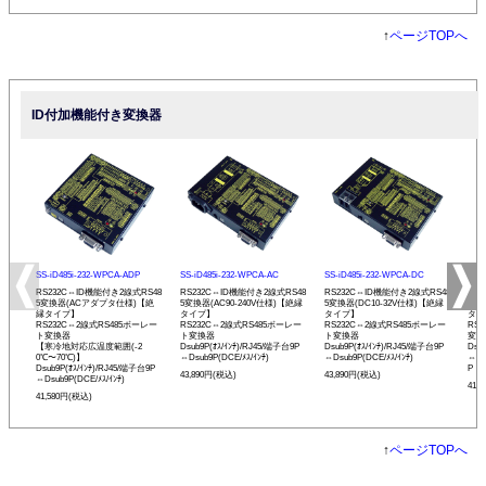
↑
ページTOPへ
ID付加機能付き変換器
SS-iD485i-232-WPCA-ADP
SS-iD485i-232-WPCA-AC
SS-iD485i-232-WPCA-DC
SS-
RS232C⇔ID機能付き2線式RS48
RS232C⇔ID機能付き2線式RS48
RS232C⇔ID機能付き2線式RS48
RS
5変換器(ACアダプタ仕様)【絶
5変換器(AC90-240V仕様)【絶縁
5変換器(DC10-32V仕様)【絶縁
変換
縁タイプ】
タイプ】
タイプ】
タイ
RS232C⇔2線式RS485ボーレー
RS232C⇔2線式RS485ボーレー
RS232C⇔2線式RS485ボーレー
RS
ト変換器
ト変換器
ト変換器
変換
【寒冷地対応広温度範囲(-2
Dsub9P(ｵｽ/ｲﾝﾁ)/RJ45/端子台9P
Dsub9P(ｵｽ/ｲﾝﾁ)/RJ45/端子台9P
Dsu
0℃〜70℃)】
⇔Dsub9P(DCE/ﾒｽ/ｲﾝﾁ)
⇔Dsub9P(DCE/ﾒｽ/ｲﾝﾁ)
⇔Ds
Dsub9P(ｵｽ/ｲﾝﾁ)/RJ45/端子台9P
P
43,890円(税込)
43,890円(税込)
⇔Dsub9P(DCE/ﾒｽ/ｲﾝﾁ)
41,
41,580円(税込)
↑
ページTOPへ