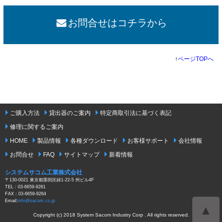
お問合せはコチラから
↑
ページTOPへ
ご購入方法
貸出器のご案内
特定商取引法に基づく表記
修理に関するご案内
HOME
製品情報
各種ダウンロード
お客様サポート
会社情報
お問合せ
FAQ
サイトマップ
新着情報
システムサコム工業株式会社
〒130-0021 東京都墨田区緑1-22-5 州ビル4F
TEL：03-6659-9261
FAX：03-6659-9264
Email:
info@sacom.co.jp
▲
Copyright (c) 2018 System Sacom Industry Corp . All rights reserved.