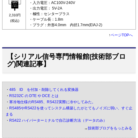
・入力電圧：AC100V-240V
・出力電圧： 5V-2A
・極性：センタープラス
2,310円
・ケーブル長：1.8m
(税込)
・プラグ：外形4.0mm 内径1.7mm(EIAJ-2)
↑
ページTOPへ
【シリアル信号専門情報館(技術部ブロ
グ)関連記事】
・
485 ID を付加・削除してくれる変換器
・
RS232C の DTE や DCE とは
・
寒冷地仕様のRS485、RS422実際に冷やしてみた。
・
RS485やRS422を使ってシステム構築したがとてもノイズに弱い、すぐ止
まる
・
RS422 ハイパーターミナルで自己診断方法（データのみ）
→
技術部ブログをもっとみる