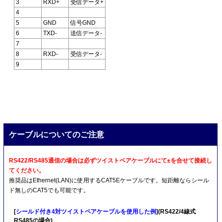
3
RXD+
受信データ+
4
5
GND
信号GND
6
TXD-
送信データ-
7
8
RXD-
受信データ-
9
ケーブルについてのご注意
RS422/RS485通信の場合は必ずツイストペアケーブルにて±を合せて接続し
てください。
推奨品はEthernet(LAN)に使用するCAT5Eケーブルです。短距離ならシール
ド無しのCAT5でも可能です。
[
シールド付き4対ツイストペアケーブルを使用した例
](RS422/4線式
RS485の場合)