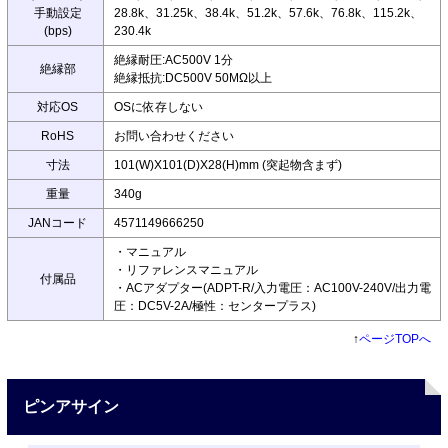
手動設定
28.8k、31.25k、38.4k、51.2k、57.6k、76.8k、115.2k、
(bps)
230.4k
絶縁耐圧:AC500V 1分
絶縁部
絶縁抵抗:DC500V 50MΩ以上
対応OS
OSに依存しない
RoHS
お問い合わせください
寸法
101(W)X101(D)X28(H)mm (突起物含まず)
重量
340g
JANコード
4571149666250
・マニュアル
・リファレンスマニュアル
付属品
・ACアダプター(ADPT-R/入力電圧：AC100V-240V/出力電
圧：DC5V-2A/極性：センタープラス)
↑
ページTOPへ
ピンアサイン