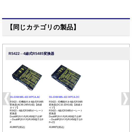
【同じカテゴリの製品】
RS422⇔4線式RS485変換器
SS-iD4W485i-422-WPCA-AC
SS-iD4W485i-422-WPCA-DC
RS422⇔ID機能付き4線式RS485
RS422⇔ID機能付き4線式RS485
変換器(AC90-240V仕様)【絶縁
変換器(DC10-32V仕様)【絶縁タ
タイプ】
イプ】
RS422⇔4線式RS485ボーレート
RS422⇔4線式RS485ボーレート
変換器
変換器
Dsub9P(ｵｽ/ｲﾝﾁ)/RJ45/端子台9P
Dsub9P(ｵｽ/ｲﾝﾁ)/RJ45/端子台9P
⇔Dsub9P(ｵｽ/ｲﾝﾁ)/RJ45/端子台9
⇔Dsub9P(ｵｽ/ｲﾝﾁ)/RJ45/端子台9
P
P+I72
43,890円(税込)
43,890円(税込)