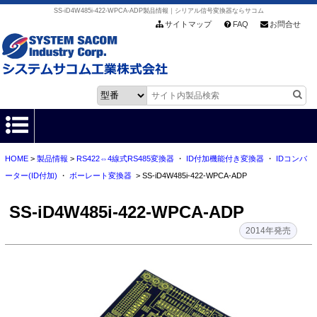
SS-iD4W485i-422-WPCA-ADP製品情報｜シリアル信号変換器ならサコム
サイトマップ
FAQ
お問合せ
HOME
>
製品情報
>
RS422⇔4線式RS485変換器
・
ID付加機能付き変換器
・
IDコンバ
HOME
ーター(ID付加)
・
ボーレート変換器
> SS-iD4W485i-422-WPCA-ADP
製品情報
SS-iD4W485i-422-WPCA-ADP
各種ダウンロード
2014年発売
お客様サポート
会社情報