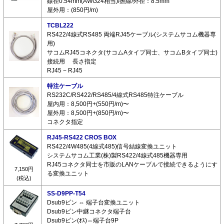
線径0.54mm(AWG24相当)/撚線/外径：8.5mm
屋外用：(850円/m)
TCBL222
RS422/4線式RS485 両端RJ45ケーブル(システムサコム機器専
用)
サコムRJ45コネクタ(サコムAタイプ同士、サコムBタイプ同士)
接続用 長さ指定
RJ45 − RJ45
特注ケーブル
RS232C/RS422/RS485/4線式RS485特注ケーブル
屋内用：8,500円+(550円/m)〜
屋外用：8,500円+(850円/m)〜
コネクタ指定
RJ45-RS422 CROS BOX
RS422/4W485(4線式485)信号結線変換ユニット
システムサコム工業(株)製RS422/4線式485機器専用
RJ45コネクタ同士を市販のLANケーブルで接続できるようにす
7,150円
る変換ユニット
(税込)
SS-D9PP-T54
Dsub9ピン ⇔ 端子台変換ユニット
Dsub9ピン中継コネクタ端子台
Dsub9ピン(ｵｽ)⇔端子台9P