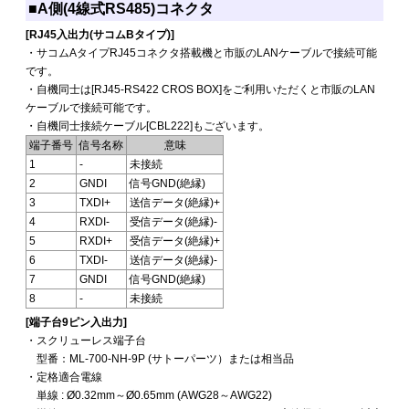
■A側(4線式RS485)コネクタ
[RJ45入出力(サコムBタイプ)]
・サコムAタイプRJ45コネクタ搭載機と市販のLANケーブルで接続可能
です。
・自機同士は[RJ45-RS422 CROS BOX]をご利用いただくと市販のLAN
ケーブルで接続可能です。
・自機同士接続ケーブル[CBL222]もございます。
端子番号
信号名称
意味
1
-
未接続
2
GNDI
信号GND(絶縁)
3
TXDI+
送信データ(絶縁)+
4
RXDI-
受信データ(絶縁)-
5
RXDI+
受信データ(絶縁)+
6
TXDI-
送信データ(絶縁)-
7
GNDI
信号GND(絶縁)
8
-
未接続
[端子台9ピン入出力]
・スクリューレス端子台
型番：ML-700-NH-9P (サトーパーツ）または相当品
・定格適合電線
単線 : Ø0.32mm～Ø0.65mm (AWG28～AWG22)