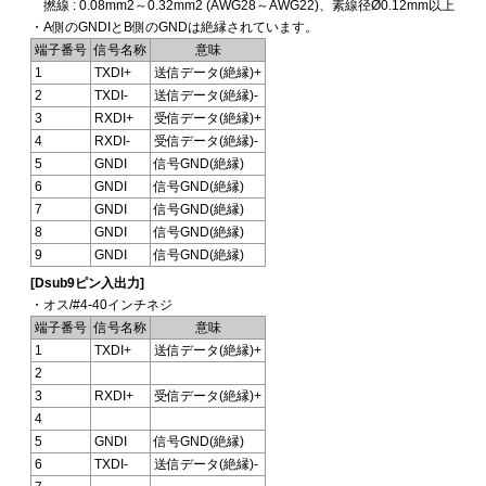
撚線 : 0.08mm2～0.32mm2 (AWG28～AWG22)、素線径Ø0.12mm以上
・A側のGNDIとB側のGNDは絶縁されています。
端子番号
信号名称
意味
1
TXDI+
送信データ(絶縁)+
2
TXDI-
送信データ(絶縁)-
3
RXDI+
受信データ(絶縁)+
4
RXDI-
受信データ(絶縁)-
5
GNDI
信号GND(絶縁)
6
GNDI
信号GND(絶縁)
7
GNDI
信号GND(絶縁)
8
GNDI
信号GND(絶縁)
9
GNDI
信号GND(絶縁)
[Dsub9ピン入出力]
・オス/#4-40インチネジ
端子番号
信号名称
意味
1
TXDI+
送信データ(絶縁)+
2
3
RXDI+
受信データ(絶縁)+
4
5
GNDI
信号GND(絶縁)
6
TXDI-
送信データ(絶縁)-