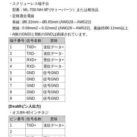
・スクリューレス端子台
型番：ML-700-NH-9P (サトーパーツ）または相当品
・定格適合電線
単線 : Ø0.32mm～Ø0.65mm (AWG28～AWG22)
撚線 : 0.08mm2～0.32mm2 (AWG28～AWG22)、素線径Ø0.12mm以上
・A側のGNDIとB側のGNDは絶縁されています。
端子番号
信号名称
意味
1
TXD+
送信データ+
2
TXD-
送信データ-
3
RXD+
受信データ+
4
RXD-
受信データ-
5
GND
信号GND
6
GND
信号GND
7
GND
信号GND
8
GND
信号GND
9
GND
信号GND
[Dsub9ピン入出力]
・オス/#4-40インチネジ
ピン番号
信号名称
意味
1
TXD+
送信データ+
2