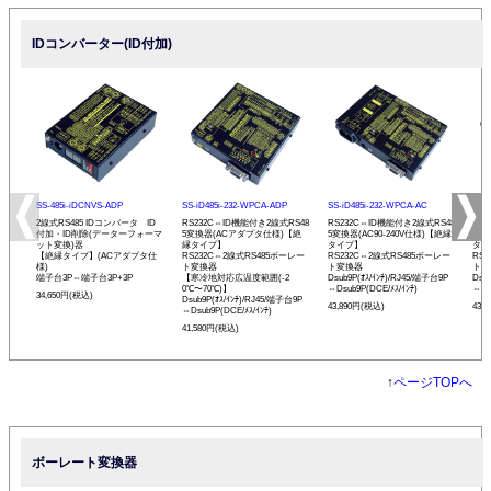
IDコンバーター(ID付加)
SS-485i-iDCNVS-ADP
SS-iD485i-232-WPCA-ADP
SS-iD485i-232-WPCA-AC
SS-
2線式RS485 IDコンバータ ID
RS232C⇔ID機能付き2線式RS48
RS232C⇔ID機能付き2線式RS48
RS
付加・ID削除(データーフォーマ
5変換器(ACアダプタ仕様)【絶
5変換器(AC90-240V仕様)【絶縁
5変
ット変換)器
縁タイプ】
タイプ】
タイ
【絶縁タイプ】(ACアダプタ仕
RS232C⇔2線式RS485ボーレー
RS232C⇔2線式RS485ボーレー
RS
様)
ト変換器
ト変換器
ト変
端子台3P⇔端子台3P+3P
【寒冷地対応広温度範囲(-2
Dsub9P(ｵｽ/ｲﾝﾁ)/RJ45/端子台9P
Dsu
0℃〜70℃)】
⇔Dsub9P(DCE/ﾒｽ/ｲﾝﾁ)
⇔Ds
34,650円(税込)
Dsub9P(ｵｽ/ｲﾝﾁ)/RJ45/端子台9P
43,890円(税込)
43,
⇔Dsub9P(DCE/ﾒｽ/ｲﾝﾁ)
41,580円(税込)
↑
ページTOPへ
ボーレート変換器