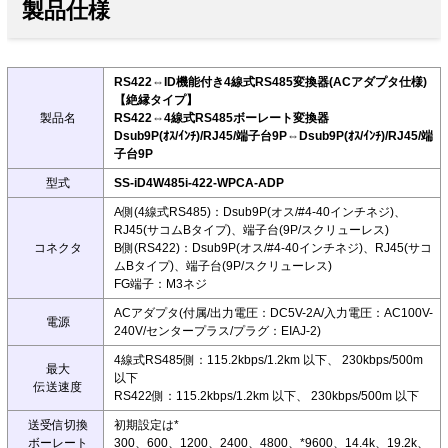
製品仕様
RS422⇔ID機能付き4線式RS485変換器(ACアダプタ仕様)
【絶縁タイプ】
製品名
RS422⇔4線式RS485ボーレート変換器
Dsub9P(ｵｽ/ｲﾝﾁ)/RJ45/端子台9P⇔Dsub9P(ｵｽ/ｲﾝﾁ)/RJ45/端
子台9P
型式
SS-iD4W485i-422-WPCA-ADP
A側(4線式RS485)：Dsub9P(オス/#4-40インチネジ)、
RJ45(サコムBタイプ)、端子台(9P/スクリューレス)
コネクタ
B側(RS422)：Dsub9P(オス/#4-40インチネジ)、RJ45(サコ
ムBタイプ)、端子台(9P/スクリューレス)
FG端子：M3ネジ
ACアダプタ(付属/出力電圧：DC5V-2A/入力電圧：AC100V-
電源
240V/センタープラス/プラグ：EIAJ-2)
4線式RS485側：115.2kbps/1.2km 以下、 230kbps/500m
最大
以下
伝送速度
RS422側：115.2kbps/1.2km 以下、 230kbps/500m 以下
送受信切換
初期設定は*
ボーレート
300、600、1200、2400、4800、*9600、14.4k、19.2k、