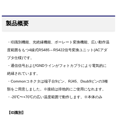
製品概要
・ID識別機能、光絶縁機能、ボーレート変換機能、広い動作温
度範囲をもつ4線式RS485⇔RS422信号変換ユニット(ACアダ
プタ仕様)です。
・通信信号およびGNDラインがフォトカプラにより電気的に
絶縁されています。
・Commonコネクタは端子台9ピン、RJ45、Dsub9ピンの3種
類をご用意しました。※接続は排他的にご使用になれます。
・-20℃〜+70℃の広い温度範囲で動作します。※本体のみ
【ID識別】