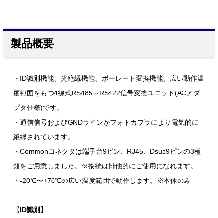
製品概要
・ID識別機能、光絶縁機能、ボーレート変換機能、広い動作温
度範囲をもつ4線式RS485⇔RS422信号変換ユニット(ACアダ
プタ仕様)です。
・通信信号およびGNDラインがフォトカプラにより電気的に
絶縁されています。
・Commonコネクタは端子台9ピン、RJ45、Dsub9ピンの3種
類をご用意しました。※接続は排他的にご使用になれます。
・-20℃〜+70℃の広い温度範囲で動作します。※本体のみ
【ID識別】