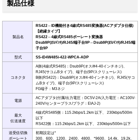
製品仕様
RS422⇔ID機能付き4線式RS485変換器(ACアダプタ仕様)
【絶縁タイプ】
製品名
RS422⇔4線式RS485ボーレート変換器
Dsub9P(ｵｽ/ｲﾝﾁ)/RJ45/端子台9P⇔Dsub9P(ｵｽ/ｲﾝﾁ)/RJ45/端
子台9P
型式
SS-iD4W485i-422-WPCA-ADP
A側(4線式RS485)：Dsub9P(オス/#4-40インチネジ)、
RJ45(サコムBタイプ)、端子台(9P/スクリューレス)
コネクタ
B側(RS422)：Dsub9P(オス/#4-40インチネジ)、RJ45(サコ
ムBタイプ)、端子台(9P/スクリューレス)
FG端子：M3ネジ
ACアダプタ(付属/出力電圧：DC5V-2A/入力電圧：AC100V-
電源
240V/センタープラス/プラグ：EIAJ-2)
4線式RS485側：115.2kbps/1.2km 以下、 230kbps/500m
最大
以下
伝送速度
RS422側：115.2kbps/1.2km 以下、 230kbps/500m 以下
送受信切換
初期設定は*
ボーレート
300、600、1200、2400、4800、*9600、14.4k、19.2k、