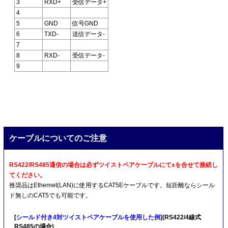
3
RXD+
受信データ+
4
5
GND
信号GND
6
TXD-
送信データ-
7
8
RXD-
受信データ-
9
ケーブルについてのご注意
RS422/RS485通信の場合は必ずツイストペアケーブルにて±を合せて接続し
てください。
推奨品はEthernet(LAN)に使用するCAT5Eケーブルです。短距離ならシール
ド無しのCAT5でも可能です。
[
シールド付き4対ツイストペアケーブルを使用した例
](RS422/4線式
RS485の場合)