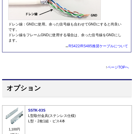
ドレン線：GNDに使用。余った信号線も合わせてGNDにすると尚良い
です。
ドレン線をフレームGNDに使用する場合は、余った信号線をGNDにし
ます。
→
RS422/RS485推奨ケーブルについて
↑
ページTOPへ
オプション
SSTK-03S
L型取付金具(ステンレス仕様)
L型・2枚1組・ビス4本
1,100円