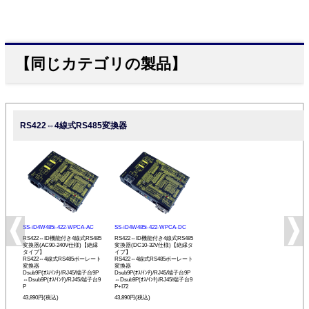
【同じカテゴリの製品】
RS422⇔4線式RS485変換器
SS-iD4W485i-422-WPCA-AC
SS-iD4W485i-422-WPCA-DC
RS422⇔ID機能付き4線式RS485
RS422⇔ID機能付き4線式RS485
変換器(AC90-240V仕様)【絶縁
変換器(DC10-32V仕様)【絶縁タ
タイプ】
イプ】
RS422⇔4線式RS485ボーレート
RS422⇔4線式RS485ボーレート
変換器
変換器
Dsub9P(ｵｽ/ｲﾝﾁ)/RJ45/端子台9P
Dsub9P(ｵｽ/ｲﾝﾁ)/RJ45/端子台9P
⇔Dsub9P(ｵｽ/ｲﾝﾁ)/RJ45/端子台9
⇔Dsub9P(ｵｽ/ｲﾝﾁ)/RJ45/端子台9
P
P+I72
43,890円(税込)
43,890円(税込)