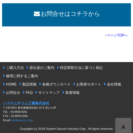
お問合せはコチラから
↑
ページTOPへ
ご購入方法
貸出器のご案内
特定商取引法に基づく表記
修理に関するご案内
HOME
製品情報
各種ダウンロード
お客様サポート
会社情報
お問合せ
FAQ
サイトマップ
新着情報
システムサコム工業株式会社
〒130-0021 東京都墨田区緑1-22-5 州ビル4F
TEL：03-6659-9261
FAX：03-6659-9264
Email:
info@sacom.co.jp
▲
Copyright (c) 2018 System Sacom Industry Corp . All rights reserved.