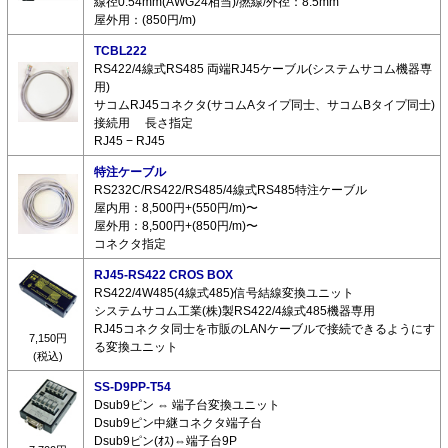
線径0.54mm(AWG24相当)/撚線/外径：8.5mm
屋外用：(850円/m)
TCBL222
RS422/4線式RS485 両端RJ45ケーブル(システムサコム機器専
用)
サコムRJ45コネクタ(サコムAタイプ同士、サコムBタイプ同士)
接続用 長さ指定
RJ45 − RJ45
特注ケーブル
RS232C/RS422/RS485/4線式RS485特注ケーブル
屋内用：8,500円+(550円/m)〜
屋外用：8,500円+(850円/m)〜
コネクタ指定
RJ45-RS422 CROS BOX
RS422/4W485(4線式485)信号結線変換ユニット
システムサコム工業(株)製RS422/4線式485機器専用
RJ45コネクタ同士を市販のLANケーブルで接続できるようにす
7,150円
る変換ユニット
(税込)
SS-D9PP-T54
Dsub9ピン ⇔ 端子台変換ユニット
Dsub9ピン中継コネクタ端子台
Dsub9ピン(ｵｽ)⇔端子台9P