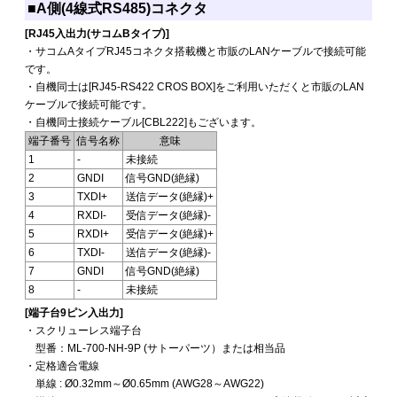
■A側(4線式RS485)コネクタ
[RJ45入出力(サコムBタイプ)]
・サコムAタイプRJ45コネクタ搭載機と市販のLANケーブルで接続可能
です。
・自機同士は[RJ45-RS422 CROS BOX]をご利用いただくと市販のLAN
ケーブルで接続可能です。
・自機同士接続ケーブル[CBL222]もございます。
端子番号
信号名称
意味
1
-
未接続
2
GNDI
信号GND(絶縁)
3
TXDI+
送信データ(絶縁)+
4
RXDI-
受信データ(絶縁)-
5
RXDI+
受信データ(絶縁)+
6
TXDI-
送信データ(絶縁)-
7
GNDI
信号GND(絶縁)
8
-
未接続
[端子台9ピン入出力]
・スクリューレス端子台
型番：ML-700-NH-9P (サトーパーツ）または相当品
・定格適合電線
単線 : Ø0.32mm～Ø0.65mm (AWG28～AWG22)