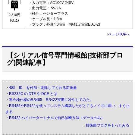
・入力電圧：AC100V-240V
・出力電圧： 5V-2A
・極性：センタープラス
2,310円
・ケーブル長：1.8m
(税込)
・プラグ：外形4.0mm 内径1.7mm(EIAJ-2)
↑
ページTOPへ
【シリアル信号専門情報館(技術部ブロ
グ)関連記事】
・
485 ID を付加・削除してくれる変換器
・
RS232C の DTE や DCE とは
・
寒冷地仕様のRS485、RS422実際に冷やしてみた。
・
RS485やRS422を使ってシステム構築したがとてもノイズに弱い、すぐ止
まる
・
RS422 ハイパーターミナルで自己診断方法（データのみ）
→
技術部ブログをもっとみる