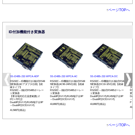
↑
ページTOPへ
ID付加機能付き変換器
SS-iD485i-232-WPCA-ADP
SS-iD485i-232-WPCA-AC
SS-iD485i-232-WPCA-DC
SS-
RS232C⇔ID機能付き2線式RS48
RS232C⇔ID機能付き2線式RS48
RS232C⇔ID機能付き2線式RS48
RS
5変換器(ACアダプタ仕様)【絶
5変換器(AC90-240V仕様)【絶縁
5変換器(DC10-32V仕様)【絶縁
変換
縁タイプ】
タイプ】
タイプ】
タイ
RS232C⇔2線式RS485ボーレー
RS232C⇔2線式RS485ボーレー
RS232C⇔2線式RS485ボーレー
RS
ト変換器
ト変換器
ト変換器
変換
【寒冷地対応広温度範囲(-2
Dsub9P(ｵｽ/ｲﾝﾁ)/RJ45/端子台9P
Dsub9P(ｵｽ/ｲﾝﾁ)/RJ45/端子台9P
Dsu
0℃〜70℃)】
⇔Dsub9P(DCE/ﾒｽ/ｲﾝﾁ)
⇔Dsub9P(DCE/ﾒｽ/ｲﾝﾁ)
⇔Ds
Dsub9P(ｵｽ/ｲﾝﾁ)/RJ45/端子台9P
P
43,890円(税込)
43,890円(税込)
⇔Dsub9P(DCE/ﾒｽ/ｲﾝﾁ)
41,
41,580円(税込)
↑
ページTOPへ