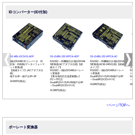
IDコンバーター(ID付加)
SS-485i-iDCNVS-ADP
SS-iD485i-232-WPCA-ADP
SS-iD485i-232-WPCA-AC
SS-
2線式RS485 IDコンバータ ID
RS232C⇔ID機能付き2線式RS48
RS232C⇔ID機能付き2線式RS48
RS
付加・ID削除(データーフォーマ
5変換器(ACアダプタ仕様)【絶
5変換器(AC90-240V仕様)【絶縁
5変
ット変換)器
縁タイプ】
タイプ】
タイ
【絶縁タイプ】(ACアダプタ仕
RS232C⇔2線式RS485ボーレー
RS232C⇔2線式RS485ボーレー
RS
様)
ト変換器
ト変換器
ト変
端子台3P⇔端子台3P+3P
【寒冷地対応広温度範囲(-2
Dsub9P(ｵｽ/ｲﾝﾁ)/RJ45/端子台9P
Dsu
0℃〜70℃)】
⇔Dsub9P(DCE/ﾒｽ/ｲﾝﾁ)
⇔Ds
34,650円(税込)
Dsub9P(ｵｽ/ｲﾝﾁ)/RJ45/端子台9P
43,890円(税込)
43,
⇔Dsub9P(DCE/ﾒｽ/ｲﾝﾁ)
41,580円(税込)
↑
ページTOPへ
ボーレート変換器