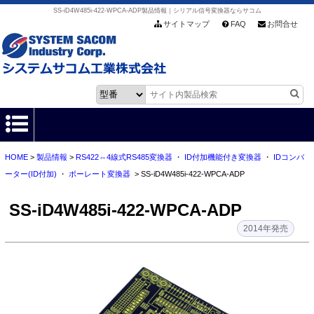
SS-iD4W485i-422-WPCA-ADP製品情報｜シリアル信号変換器ならサコム
サイトマップ
FAQ
お問合せ
HOME
>
製品情報
>
RS422⇔4線式RS485変換器
・
ID付加機能付き変換器
・
IDコンバ
HOME
ーター(ID付加)
・
ボーレート変換器
> SS-iD4W485i-422-WPCA-ADP
製品情報
SS-iD4W485i-422-WPCA-ADP
各種ダウンロード
2014年発売
お客様サポート
会社情報