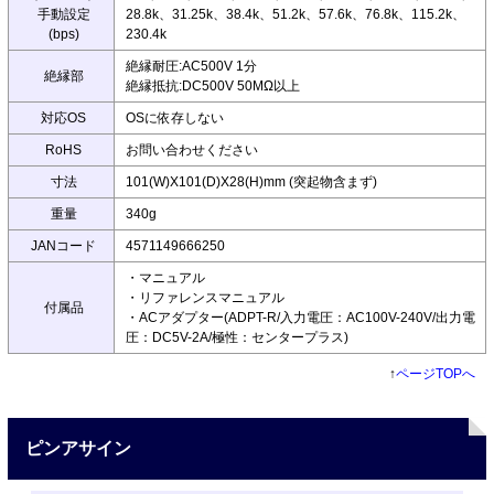
手動設定
28.8k、31.25k、38.4k、51.2k、57.6k、76.8k、115.2k、
(bps)
230.4k
絶縁耐圧:AC500V 1分
絶縁部
絶縁抵抗:DC500V 50MΩ以上
対応OS
OSに依存しない
RoHS
お問い合わせください
寸法
101(W)X101(D)X28(H)mm (突起物含まず)
重量
340g
JANコード
4571149666250
・マニュアル
・リファレンスマニュアル
付属品
・ACアダプター(ADPT-R/入力電圧：AC100V-240V/出力電
圧：DC5V-2A/極性：センタープラス)
↑
ページTOPへ
ピンアサイン