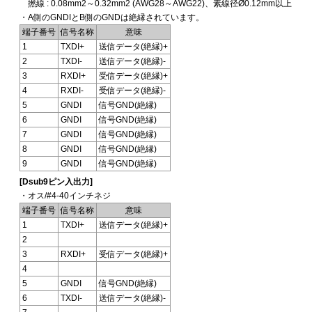
撚線 : 0.08mm2～0.32mm2 (AWG28～AWG22)、素線径Ø0.12mm以上
・A側のGNDIとB側のGNDは絶縁されています。
端子番号
信号名称
意味
1
TXDI+
送信データ(絶縁)+
2
TXDI-
送信データ(絶縁)-
3
RXDI+
受信データ(絶縁)+
4
RXDI-
受信データ(絶縁)-
5
GNDI
信号GND(絶縁)
6
GNDI
信号GND(絶縁)
7
GNDI
信号GND(絶縁)
8
GNDI
信号GND(絶縁)
9
GNDI
信号GND(絶縁)
[Dsub9ピン入出力]
・オス/#4-40インチネジ
端子番号
信号名称
意味
1
TXDI+
送信データ(絶縁)+
2
3
RXDI+
受信データ(絶縁)+
4
5
GNDI
信号GND(絶縁)
6
TXDI-
送信データ(絶縁)-