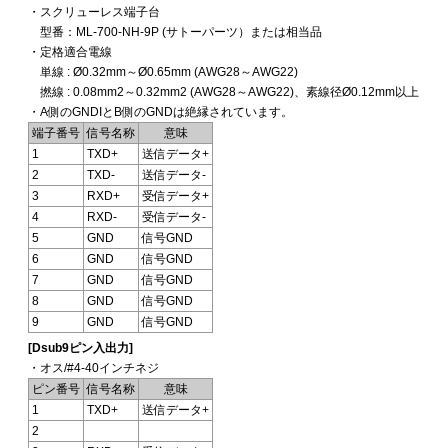
・スクリューレス端子台
型番：ML-700-NH-9P (サトーパーツ）または相当品
・定格適合電線
単線 : Ø0.32mm～Ø0.65mm (AWG28～AWG22)
撚線 : 0.08mm2～0.32mm2 (AWG28～AWG22)、素線径Ø0.12mm以上
・A側のGNDIとB側のGNDは絶縁されています。
端子番号
信号名称
意味
1
TXD+
送信データ+
2
TXD-
送信データ-
3
RXD+
受信データ+
4
RXD-
受信データ-
5
GND
信号GND
6
GND
信号GND
7
GND
信号GND
8
GND
信号GND
9
GND
信号GND
[Dsub9ピン入出力]
・オス/#4-40インチネジ
ピン番号
信号名称
意味
1
TXD+
送信データ+
2