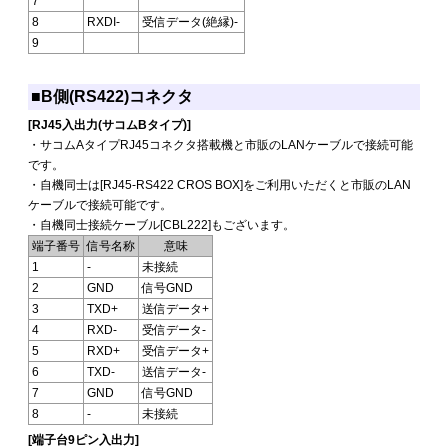
7
8
RXDI-
受信データ(絶縁)-
9
■B側(RS422)コネクタ
[RJ45入出力(サコムBタイプ)]
・サコムAタイプRJ45コネクタ搭載機と市販のLANケーブルで接続可能
です。
・自機同士は[RJ45-RS422 CROS BOX]をご利用いただくと市販のLAN
ケーブルで接続可能です。
・自機同士接続ケーブル[CBL222]もございます。
端子番号
信号名称
意味
1
-
未接続
2
GND
信号GND
3
TXD+
送信データ+
4
RXD-
受信データ-
5
RXD+
受信データ+
6
TXD-
送信データ-
7
GND
信号GND
8
-
未接続
[端子台9ピン入出力]