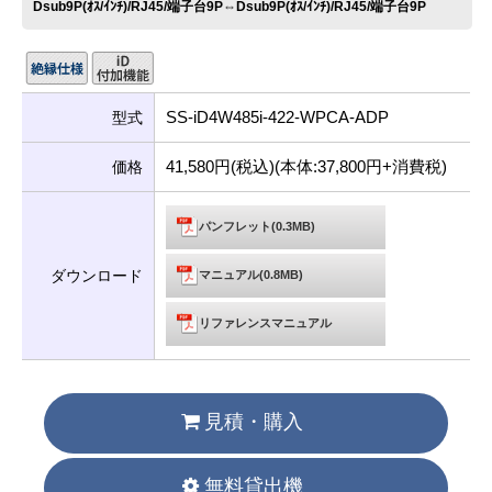
Dsub9P(ｵｽ/ｲﾝﾁ)/RJ45/端子台9P⇔Dsub9P(ｵｽ/ｲﾝﾁ)/RJ45/端子台9P
SS-iD4W485i-422-WPCA-ADP
型式
41,580円(税込)(本体:37,800円+消費税)
価格
パンフレット(0.3MB)
ダウンロード
マニュアル(0.8MB)
リファレンスマニュアル
見積・購入
無料貸出機