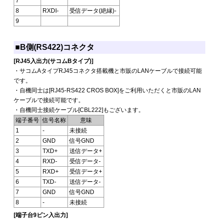
7
8
RXDI-
受信データ(絶縁)-
9
■B側(RS422)コネクタ
[RJ45入出力(サコムBタイプ)]
・サコムAタイプRJ45コネクタ搭載機と市販のLANケーブルで接続可能
です。
・自機同士は[RJ45-RS422 CROS BOX]をご利用いただくと市販のLAN
ケーブルで接続可能です。
・自機同士接続ケーブル[CBL222]もございます。
端子番号
信号名称
意味
1
-
未接続
2
GND
信号GND
3
TXD+
送信データ+
4
RXD-
受信データ-
5
RXD+
受信データ+
6
TXD-
送信データ-
7
GND
信号GND
8
-
未接続
[端子台9ピン入出力]