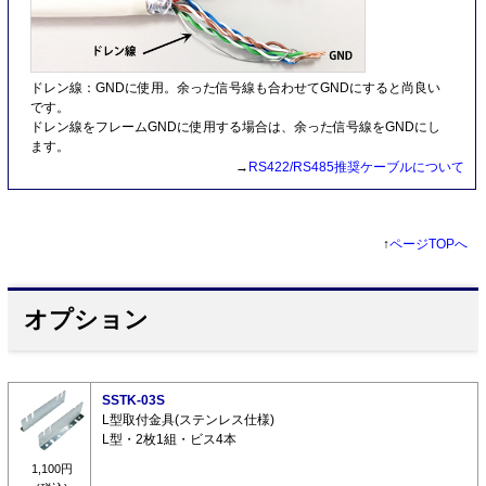
ドレン線：GNDに使用。余った信号線も合わせてGNDにすると尚良い
です。
ドレン線をフレームGNDに使用する場合は、余った信号線をGNDにし
ます。
→
RS422/RS485推奨ケーブルについて
↑
ページTOPへ
オプション
SSTK-03S
L型取付金具(ステンレス仕様)
L型・2枚1組・ビス4本
1,100円