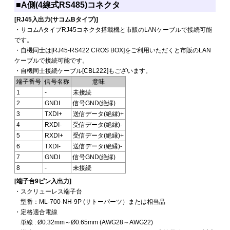
■A側(4線式RS485)コネクタ
[RJ45入出力(サコムBタイプ)]
・サコムAタイプRJ45コネクタ搭載機と市販のLANケーブルで接続可能
です。
・自機同士は[RJ45-RS422 CROS BOX]をご利用いただくと市販のLAN
ケーブルで接続可能です。
・自機同士接続ケーブル[CBL222]もございます。
端子番号
信号名称
意味
1
-
未接続
2
GNDI
信号GND(絶縁)
3
TXDI+
送信データ(絶縁)+
4
RXDI-
受信データ(絶縁)-
5
RXDI+
受信データ(絶縁)+
6
TXDI-
送信データ(絶縁)-
7
GNDI
信号GND(絶縁)
8
-
未接続
[端子台9ピン入出力]
・スクリューレス端子台
型番：ML-700-NH-9P (サトーパーツ）または相当品
・定格適合電線
単線 : Ø0.32mm～Ø0.65mm (AWG28～AWG22)