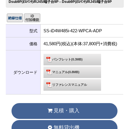
Dsub9P(ｵｽ/ｲﾝﾁ)/RJ45/端子台9P⇔Dsub9P(ｵｽ/ｲﾝﾁ)/RJ45/端子台9P
SS-iD4W485i-422-WPCA-ADP
型式
41,580円(税込)(本体:37,800円+消費税)
価格
パンフレット(0.3MB)
ダウンロード
マニュアル(0.8MB)
リファレンスマニュアル
見積・購入
無料貸出機