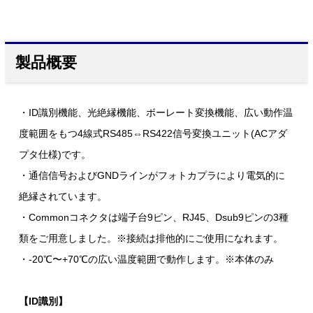
製品概要
・ID識別機能、光絶縁機能、ボーレート変換機能、広い動作温
度範囲をもつ4線式RS485⇔RS422信号変換ユニット(ACアダ
プタ仕様)です。
・通信信号およびGNDラインがフォトカプラにより電気的に
絶縁されています。
・Commonコネクタは端子台9ピン、RJ45、Dsub9ピンの3種
類をご用意しました。※接続は排他的にご使用になれます。
・-20℃〜+70℃の広い温度範囲で動作します。※本体のみ
【ID識別】