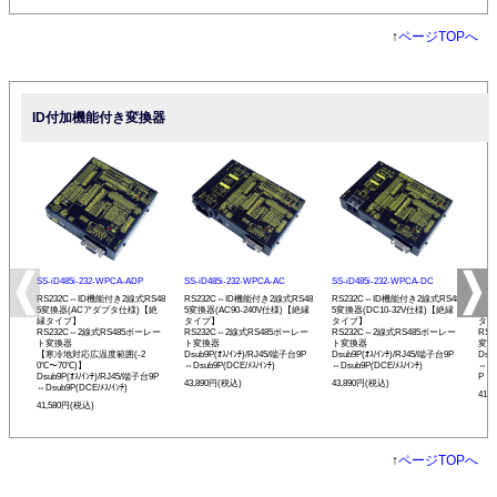
↑
ページTOPへ
ID付加機能付き変換器
SS-iD485i-232-WPCA-ADP
SS-iD485i-232-WPCA-AC
SS-iD485i-232-WPCA-DC
SS-
RS232C⇔ID機能付き2線式RS48
RS232C⇔ID機能付き2線式RS48
RS232C⇔ID機能付き2線式RS48
RS
5変換器(ACアダプタ仕様)【絶
5変換器(AC90-240V仕様)【絶縁
5変換器(DC10-32V仕様)【絶縁
変換
縁タイプ】
タイプ】
タイプ】
タイ
RS232C⇔2線式RS485ボーレー
RS232C⇔2線式RS485ボーレー
RS232C⇔2線式RS485ボーレー
RS
ト変換器
ト変換器
ト変換器
変換
【寒冷地対応広温度範囲(-2
Dsub9P(ｵｽ/ｲﾝﾁ)/RJ45/端子台9P
Dsub9P(ｵｽ/ｲﾝﾁ)/RJ45/端子台9P
Dsu
0℃〜70℃)】
⇔Dsub9P(DCE/ﾒｽ/ｲﾝﾁ)
⇔Dsub9P(DCE/ﾒｽ/ｲﾝﾁ)
⇔Ds
Dsub9P(ｵｽ/ｲﾝﾁ)/RJ45/端子台9P
P
43,890円(税込)
43,890円(税込)
⇔Dsub9P(DCE/ﾒｽ/ｲﾝﾁ)
41,
41,580円(税込)
↑
ページTOPへ