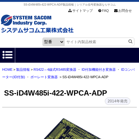
SS-iD4W485i-422-WPCA-ADP製品情報｜シリアル信号変換器ならサコム
サイトマップ
FAQ
お問合せ
HOME
>
製品情報
>
RS422⇔4線式RS485変換器
・
ID付加機能付き変換器
・
IDコンバ
HOME
ーター(ID付加)
・
ボーレート変換器
> SS-iD4W485i-422-WPCA-ADP
製品情報
SS-iD4W485i-422-WPCA-ADP
各種ダウンロード
2014年発売
お客様サポート
会社情報