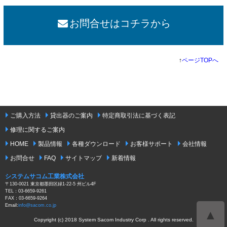
お問合せはコチラから
↑
ページTOPへ
ご購入方法
貸出器のご案内
特定商取引法に基づく表記
修理に関するご案内
HOME
製品情報
各種ダウンロード
お客様サポート
会社情報
お問合せ
FAQ
サイトマップ
新着情報
システムサコム工業株式会社
〒130-0021 東京都墨田区緑1-22-5 州ビル4F
TEL：03-6659-9261
FAX：03-6659-9264
Email:
info@sacom.co.jp
▲
Copyright (c) 2018 System Sacom Industry Corp . All rights reserved.