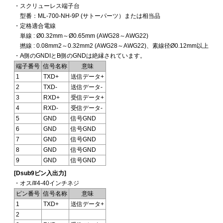
・スクリューレス端子台
型番：ML-700-NH-9P (サトーパーツ）または相当品
・定格適合電線
単線 : Ø0.32mm～Ø0.65mm (AWG28～AWG22)
撚線 : 0.08mm2～0.32mm2 (AWG28～AWG22)、素線径Ø0.12mm以上
・A側のGNDIとB側のGNDは絶縁されています。
端子番号
信号名称
意味
1
TXD+
送信データ+
2
TXD-
送信データ-
3
RXD+
受信データ+
4
RXD-
受信データ-
5
GND
信号GND
6
GND
信号GND
7
GND
信号GND
8
GND
信号GND
9
GND
信号GND
[Dsub9ピン入出力]
・オス/#4-40インチネジ
ピン番号
信号名称
意味
1
TXD+
送信データ+
2