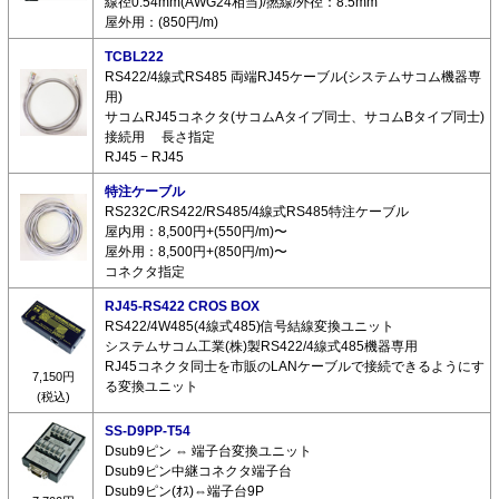
線径0.54mm(AWG24相当)/撚線/外径：8.5mm
屋外用：(850円/m)
TCBL222
RS422/4線式RS485 両端RJ45ケーブル(システムサコム機器専
用)
サコムRJ45コネクタ(サコムAタイプ同士、サコムBタイプ同士)
接続用 長さ指定
RJ45 − RJ45
特注ケーブル
RS232C/RS422/RS485/4線式RS485特注ケーブル
屋内用：8,500円+(550円/m)〜
屋外用：8,500円+(850円/m)〜
コネクタ指定
RJ45-RS422 CROS BOX
RS422/4W485(4線式485)信号結線変換ユニット
システムサコム工業(株)製RS422/4線式485機器専用
RJ45コネクタ同士を市販のLANケーブルで接続できるようにす
7,150円
る変換ユニット
(税込)
SS-D9PP-T54
Dsub9ピン ⇔ 端子台変換ユニット
Dsub9ピン中継コネクタ端子台
Dsub9ピン(ｵｽ)⇔端子台9P