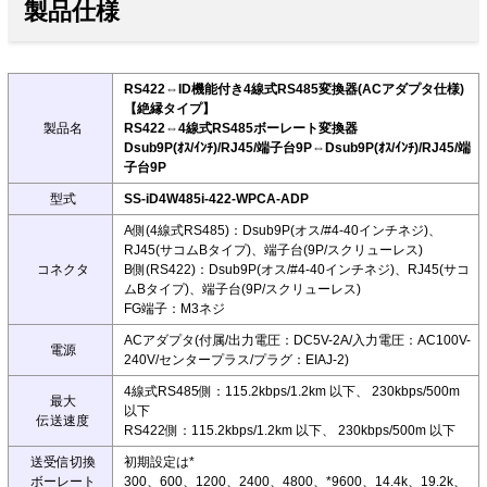
製品仕様
RS422⇔ID機能付き4線式RS485変換器(ACアダプタ仕様)
【絶縁タイプ】
製品名
RS422⇔4線式RS485ボーレート変換器
Dsub9P(ｵｽ/ｲﾝﾁ)/RJ45/端子台9P⇔Dsub9P(ｵｽ/ｲﾝﾁ)/RJ45/端
子台9P
型式
SS-iD4W485i-422-WPCA-ADP
A側(4線式RS485)：Dsub9P(オス/#4-40インチネジ)、
RJ45(サコムBタイプ)、端子台(9P/スクリューレス)
コネクタ
B側(RS422)：Dsub9P(オス/#4-40インチネジ)、RJ45(サコ
ムBタイプ)、端子台(9P/スクリューレス)
FG端子：M3ネジ
ACアダプタ(付属/出力電圧：DC5V-2A/入力電圧：AC100V-
電源
240V/センタープラス/プラグ：EIAJ-2)
4線式RS485側：115.2kbps/1.2km 以下、 230kbps/500m
最大
以下
伝送速度
RS422側：115.2kbps/1.2km 以下、 230kbps/500m 以下
送受信切換
初期設定は*
ボーレート
300、600、1200、2400、4800、*9600、14.4k、19.2k、