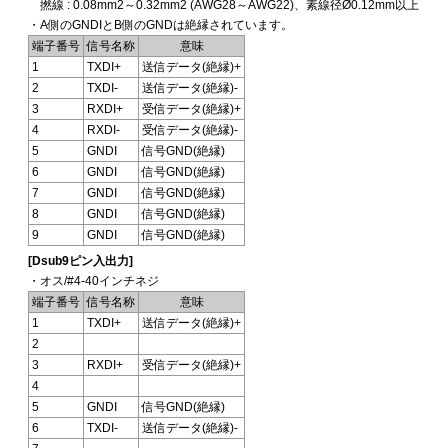
撚線 : 0.08mm2～0.32mm2 (AWG28～AWG22)、素線径Ø0.12mm以上
・A側のGNDIとB側のGNDは絶縁されています。
端子番号
信号名称
意味
1
TXDI+
送信データ(絶縁)+
2
TXDI-
送信データ(絶縁)-
3
RXDI+
受信データ(絶縁)+
4
RXDI-
受信データ(絶縁)-
5
GNDI
信号GND(絶縁)
6
GNDI
信号GND(絶縁)
7
GNDI
信号GND(絶縁)
8
GNDI
信号GND(絶縁)
9
GNDI
信号GND(絶縁)
[Dsub9ピン入出力]
・オス/#4-40インチネジ
端子番号
信号名称
意味
1
TXDI+
送信データ(絶縁)+
2
3
RXDI+
受信データ(絶縁)+
4
5
GNDI
信号GND(絶縁)
6
TXDI-
送信データ(絶縁)-