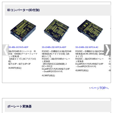
IDコンバーター(ID付加)
SS-485i-iDCNVS-ADP
SS-iD485i-232-WPCA-ADP
SS-iD485i-232-WPCA-AC
SS-
2線式RS485 IDコンバータ ID
RS232C⇔ID機能付き2線式RS48
RS232C⇔ID機能付き2線式RS48
RS
付加・ID削除(データーフォーマ
5変換器(ACアダプタ仕様)【絶
5変換器(AC90-240V仕様)【絶縁
5変
ット変換)器
縁タイプ】
タイプ】
タイ
【絶縁タイプ】(ACアダプタ仕
RS232C⇔2線式RS485ボーレー
RS232C⇔2線式RS485ボーレー
RS
様)
ト変換器
ト変換器
ト変
端子台3P⇔端子台3P+3P
【寒冷地対応広温度範囲(-2
Dsub9P(ｵｽ/ｲﾝﾁ)/RJ45/端子台9P
Dsu
0℃〜70℃)】
⇔Dsub9P(DCE/ﾒｽ/ｲﾝﾁ)
⇔Ds
34,650円(税込)
Dsub9P(ｵｽ/ｲﾝﾁ)/RJ45/端子台9P
43,890円(税込)
43,
⇔Dsub9P(DCE/ﾒｽ/ｲﾝﾁ)
41,580円(税込)
↑
ページTOPへ
ボーレート変換器