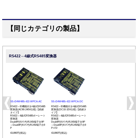
【同じカテゴリの製品】
RS422⇔4線式RS485変換器
SS-iD4W485i-422-WPCA-AC
SS-iD4W485i-422-WPCA-DC
RS422⇔ID機能付き4線式RS485
RS422⇔ID機能付き4線式RS485
変換器(AC90-240V仕様)【絶縁
変換器(DC10-32V仕様)【絶縁タ
タイプ】
イプ】
RS422⇔4線式RS485ボーレート
RS422⇔4線式RS485ボーレート
変換器
変換器
Dsub9P(ｵｽ/ｲﾝﾁ)/RJ45/端子台9P
Dsub9P(ｵｽ/ｲﾝﾁ)/RJ45/端子台9P
⇔Dsub9P(ｵｽ/ｲﾝﾁ)/RJ45/端子台9
⇔Dsub9P(ｵｽ/ｲﾝﾁ)/RJ45/端子台9
P
P+I72
43,890円(税込)
43,890円(税込)