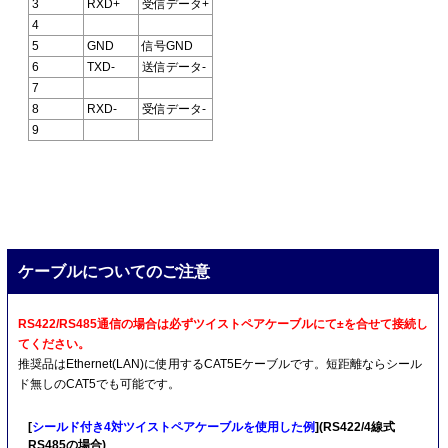
3
RXD+
受信データ+
4
5
GND
信号GND
6
TXD-
送信データ-
7
8
RXD-
受信データ-
9
ケーブルについてのご注意
RS422/RS485通信の場合は必ずツイストペアケーブルにて±を合せて接続し
てください。
推奨品はEthernet(LAN)に使用するCAT5Eケーブルです。短距離ならシール
ド無しのCAT5でも可能です。
[
シールド付き4対ツイストペアケーブルを使用した例
](RS422/4線式
RS485の場合)