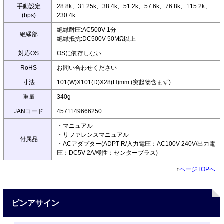
手動設定
28.8k、31.25k、38.4k、51.2k、57.6k、76.8k、115.2k、
(bps)
230.4k
絶縁耐圧:AC500V 1分
絶縁部
絶縁抵抗:DC500V 50MΩ以上
対応OS
OSに依存しない
RoHS
お問い合わせください
寸法
101(W)X101(D)X28(H)mm (突起物含まず)
重量
340g
JANコード
4571149666250
・マニュアル
・リファレンスマニュアル
付属品
・ACアダプター(ADPT-R/入力電圧：AC100V-240V/出力電
圧：DC5V-2A/極性：センタープラス)
↑
ページTOPへ
ピンアサイン