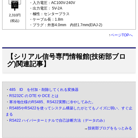
・入力電圧：AC100V-240V
・出力電圧： 5V-2A
・極性：センタープラス
2,310円
・ケーブル長：1.8m
(税込)
・プラグ：外形4.0mm 内径1.7mm(EIAJ-2)
↑
ページTOPへ
【シリアル信号専門情報館(技術部ブロ
グ)関連記事】
・
485 ID を付加・削除してくれる変換器
・
RS232C の DTE や DCE とは
・
寒冷地仕様のRS485、RS422実際に冷やしてみた。
・
RS485やRS422を使ってシステム構築したがとてもノイズに弱い、すぐ止
まる
・
RS422 ハイパーターミナルで自己診断方法（データのみ）
→
技術部ブログをもっとみる