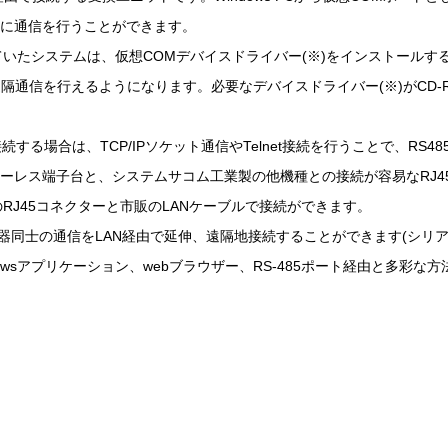
双方向に通信を行うことができます。
していたシステムは、仮想COMデバイスドライバー(※)をインストール
隔通信を行えるようになります。必要なデバイスドライバー(※)がCD-RO
N接続する場合は、TCP/IPソケット通信やTelnet接続を行うことで、R
リューレス端子台と、システムサコム工業製の他機種との接続が容易なRJ
のRJ45コネクターと市販のLANケーブルで接続ができます。
機器同士の通信をLAN経由で延伸、遠隔地接続することができます(シリ
ndowsアプリケーション、webブラウザー、RS-485ポート経由と多彩