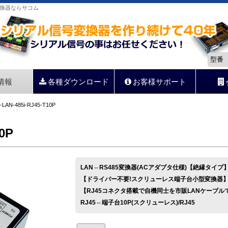
信号変換器ならサコム
情報
各種ダウンロード
お客様サポート
-LAN-485i-RJ45-T10P
10P
LAN⇔RS485変換器(ACアダプタ仕様)【絶縁タイプ
【ドライバー不要!スクリューレス端子台小型変換器
【RJ45コネクタ搭載で自機同士を市販LANケーブル
RJ45⇔端子台10P(スクリューレス)/RJ45