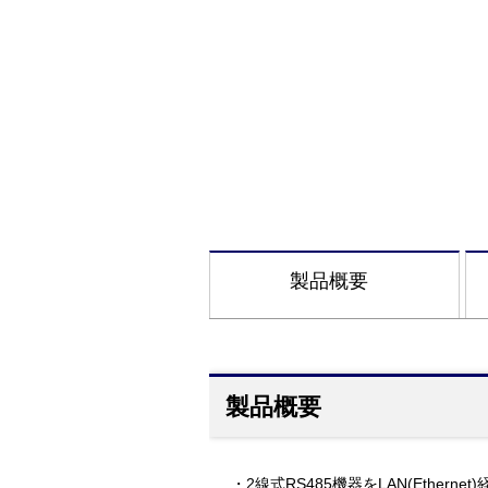
製品概要
製品概要
・2線式RS485機器をLAN(Ether