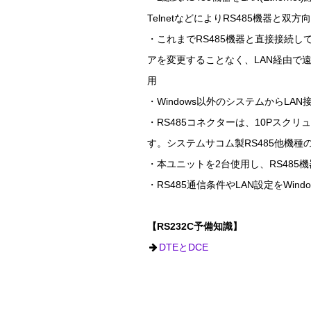
TelnetなどによりRS485機器と
・これまでRS485機器と直接接続
アを変更することなく、LAN経由で遠
用
・Windows以外のシステムからLA
・RS485コネクターは、10Pスク
す。システムサコム製RS485他機種
・本ユニットを2台使用し、RS485
・RS485通信条件やLAN設定をWi
【RS232C予備知識】
DTEとDCE