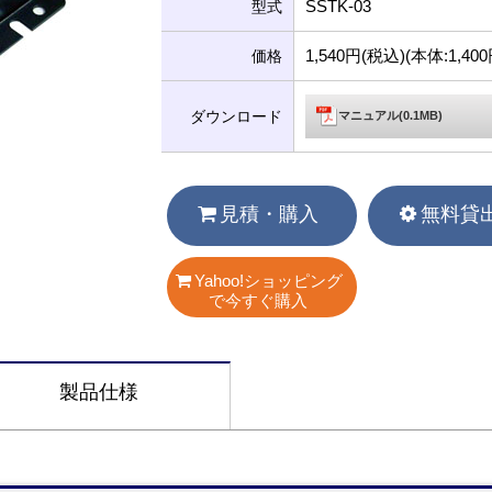
SSTK-03
型式
1,540円(税込)(本体:1,4
価格
ダウンロード
マニュアル(0.1MB)
見積・購入
無料貸
Yahoo!ショッピング
で今すぐ購入
製品仕様