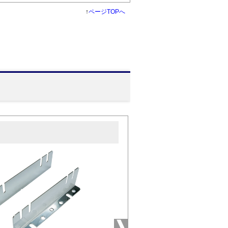
↑
ページTOPへ