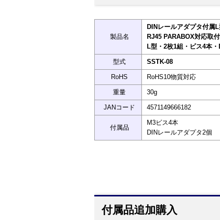
DINレールアダプタ付属
製品名
RJ45 PARABOX対応取
L型・2枚1組・ビス4本・
型式
SSTK-08
RoHS
RoHS10物質対応
重量
30g
JANコード
4571149666182
M3ビス4本
付属品
DINレールアダプタ2個
付属品追加購入