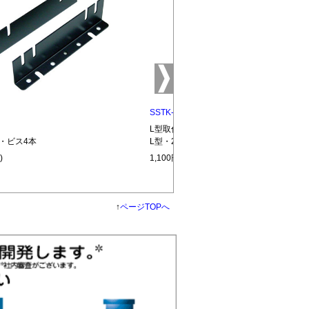
SSTK-03S
L型取付金具(ステンレス仕様)
組・ビス4本
L型・2枚1組・ビス4本
)
1,100円(税込)
↑
ページTOPへ