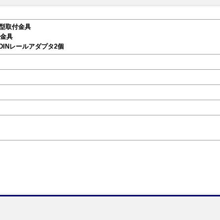
L型取付金具
付金具
DINレールアダプタ2個