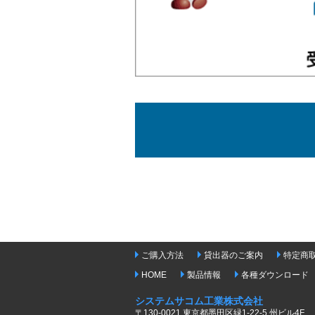
ご購入方法
貸出器のご案内
特定商
HOME
製品情報
各種ダウンロード
システムサコム工業株式会社
〒130-0021 東京都墨田区緑1-22-5 州ビル4F