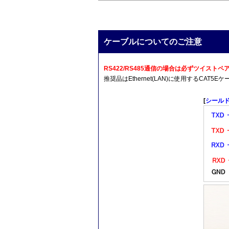
ケーブルについてのご注意
RS422/RS485通信の場合は必ずツイス
推奨品はEthernet(LAN)に使用するCA
[
シール