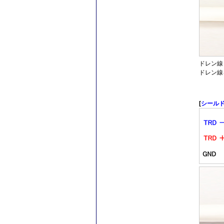
ドレン線
ドレン線
[
シール