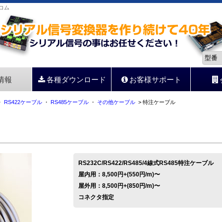
コム
情報
各種ダウンロード
お客様サポート
・
RS422ケーブル
・
RS485ケーブル
・
その他ケーブル
> 特注ケーブル
RS232C/RS422/RS485/4線式RS485特注ケーブル
屋内用：8,500円+(550円/m)〜
屋外用：8,500円+(850円/m)〜
コネクタ指定