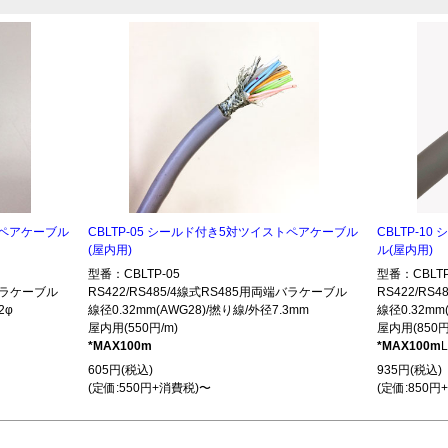
トペアケーブル
CBLTP-05 シールド付き5対ツイストペアケーブル
CBLTP-1
(屋内用)
ル(屋内用)
型番：CBLTP-05
型番：CBLTP
端バラケーブル
RS422/RS485/4線式RS485用両端バラケーブル
RS422/R
2φ
線径0.32mm(AWG28)/撚り線/外径7.3mm
線径0.32mm
屋内用(550円/m)
屋内用(850円
*MAX100m
*MAX100m
L
605円(税込)
935円(税込)
(定価:550円+消費税)〜
(定価:850円