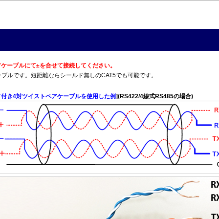
トペアケーブルにて±を合せて接続してください。
T5Eケーブルです。短距離ならシールド無しのCAT5でも可能です。
ド付き4対ツイストペアケーブルを使用した例
](RS422/4線式RS485の場合)