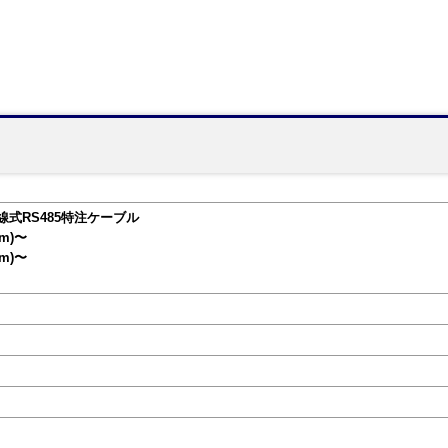
5/4線式RS485特注ケーブル
/m)〜
/m)〜