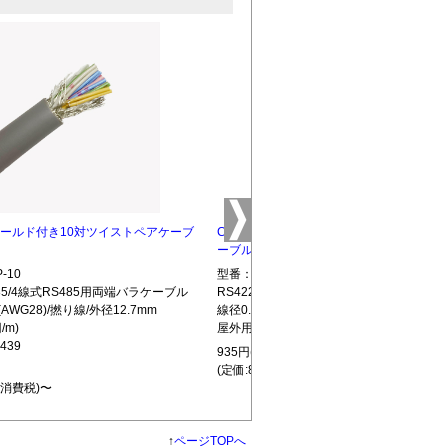
0 シールド付き10対ツイストペアケーブ
CBLTP-02-OUT シールド付き2対ツイス
ーブル(屋外用)
-10
型番：CBLTP-02-OUT
S485/4線式RS485用両端バラケーブル
RS422/RS485/4線式RS485用両端バラ
(AWG28)/撚り線/外径12.7mm
線径0.54mm(AWG24相当)/撚線/外径：7m
/m)
屋外用：(850円/m)
439
935円(税込)
(定価:850円+消費税)〜
+消費税)〜
↑
ページTOPへ