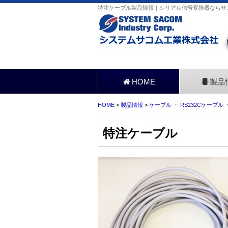
特注ケーブル製品情報｜シリアル信号変換器ならサ
HOME
製品
HOME
>
製品情報
>
ケーブル
・
RS232Cケーブル
特注ケーブル