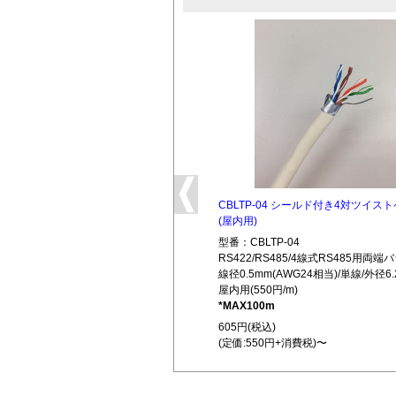
CBLTP-04 シールド付き4対ツイス
(屋内用)
型番：CBLTP-04
RS422/RS485/4線式RS485用両
線径0.5mm(AWG24相当)/単線/外径6.
屋内用(550円/m)
*MAX100m
605円(税込)
(定価:550円+消費税)〜