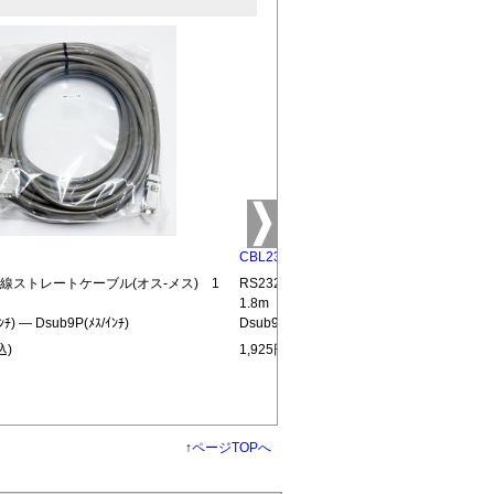
CBL232-MM
結線ストレートケーブル(オス-メス) 1
RS232C全結線ストレートケーブル(オス
1.8m
ﾝﾁ) ― Dsub9P(ﾒｽ/ｲﾝﾁ)
Dsub9P(ｵｽ/ｲﾝﾁ) ― Dsub9P(ｵｽ/ｲﾝﾁ)
込)
1,925円(税込)
↑
ページTOPへ