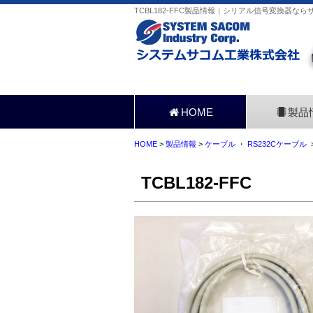
TCBL182-FFC製品情報｜シリアル信号変換器なら
HOME
製品
HOME
>
製品情報
>
ケーブル
・
RS232Cケーブル
>
TCBL182-FFC