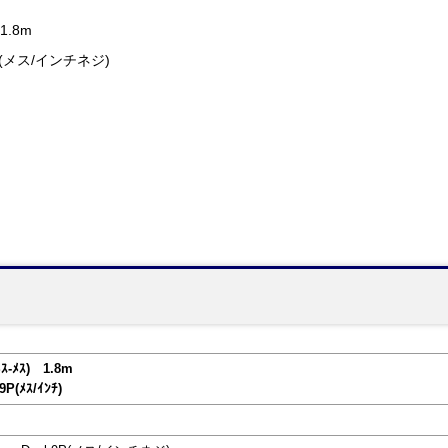
.8m
9P(メス/インチネジ)
-ﾒｽ) 1.8m
9P(ﾒｽ/ｲﾝﾁ)