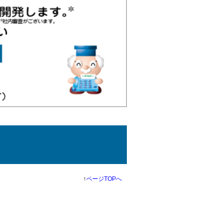
↑
ページTOPへ