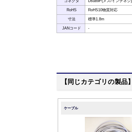
コネクタ
Dsub9P(メス/インチネジ)
RoHS
RoHS10物質対応
寸法
標準1.8m
JANコード
-
【同じカテゴリの製品
ケーブル