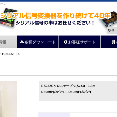
サコム
情報
各種ダウンロード
お客様サポート
 TCBL182-FFC
RS232Cクロスケーブル(ﾒｽ-ﾒｽ) 1.8m
Dsub9P(ﾒｽ/ｲﾝﾁ) ― Dsub9P(ﾒｽ/ｲﾝﾁ)