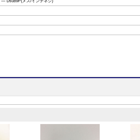
 ― Dsub9P(メス/インチネジ)
】