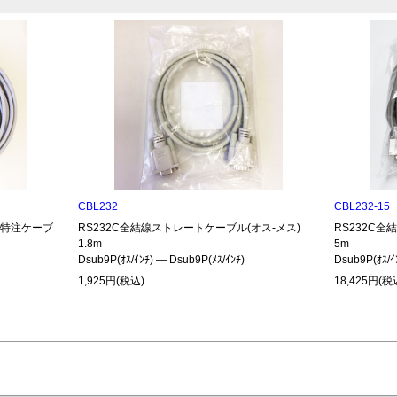
CBL232
CBL232-15
485特注ケーブ
RS232C全結線ストレートケーブル(オス-メス)
RS232C全
1.8m
5m
Dsub9P(ｵｽ/ｲﾝﾁ) ― Dsub9P(ﾒｽ/ｲﾝﾁ)
Dsub9P(ｵｽ/ｲ
1,925円(税込)
18,425円(税