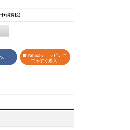
50円+消費税)
Yahoo!ショッピング
せ
で今すぐ購入