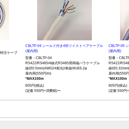
CBLTP-04 シールド付き4対ツイストペアケーブル
CBLTP-0
(屋内用)
(屋内用)
485特注ケーブ
型番：CBLTP-04
型番：CBLTP
RS422/RS485/4線式RS485用両端バラケーブル
RS422/R
線径0.5mm(AWG24相当)/単線/外径6.2φ
線径0.32mm
屋内用(550円/m)
屋内用(550円
*MAX100m
*MAX100m
605円(税込)
605円(税込)
(定価:550円+消費税)〜
(定価:550円