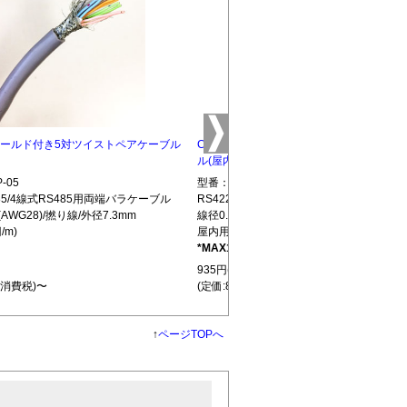
5 シールド付き5対ツイストペアケーブル
CBLTP-10 シールド付き10対ツイストペ
ル(屋内用)
-05
型番：CBLTP-10
S485/4線式RS485用両端バラケーブル
RS422/RS485/4線式RS485用両端バラ
(AWG28)/撚り線/外径7.3mm
線径0.32mm(AWG28)/撚り線/外径12.7mm
/m)
屋内用(850円/m)
*MAX100m
L439
935円(税込)
+消費税)〜
(定価:850円+消費税)〜
↑
ページTOPへ