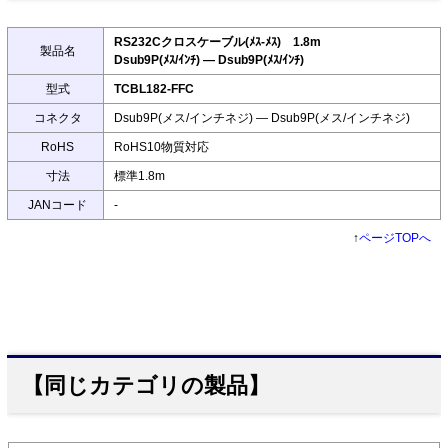
RS232Cクロスケーブル(ﾒｽ-ﾒｽ) 1.8m
製品名
Dsub9P(ﾒｽ/ｲﾝﾁ) ― Dsub9P(ﾒｽ/ｲﾝﾁ)
型式
TCBL182-FFC
コネクタ
Dsub9P(メス/インチネジ) ― Dsub9P(メス/インチネジ)
RoHS
RoHS10物質対応
寸法
標準1.8m
JANコード
-
↑
ページTOPへ
【同じカテゴリの製品】