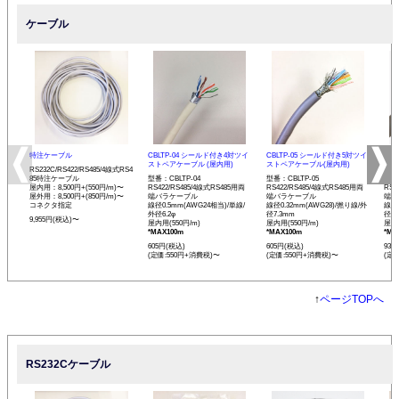
ケーブル
特注ケーブル
CBLTP-04 シールド付き4対ツイ
CBLTP-05 シールド付き5対ツイ
CB
ストペアケーブル (屋内用)
ストペアケーブル(屋内用)
イス
RS232C/RS422/RS485/4線式RS4
85特注ケーブル
型番：CBLTP-04
型番：CBLTP-05
型番：
屋内用：8,500円+(550円/m)〜
RS422/RS485/4線式RS485用両
RS422/RS485/4線式RS485用両
RS4
屋外用：8,500円+(850円/m)〜
端バラケーブル
端バラケーブル
端バ
コネクタ指定
線径0.5mm(AWG24相当)/単線/
線径0.32mm(AWG28)/撚り線/外
線径0
外径6.2φ
径7.3mm
径12
9,955円(税込)〜
屋内用(550円/m)
屋内用(550円/m)
屋内用
*MAX100m
*MAX100m
*MA
605円(税込)
605円(税込)
935
(定価:550円+消費税)〜
(定価:550円+消費税)〜
(定
↑
ページTOPへ
RS232Cケーブル