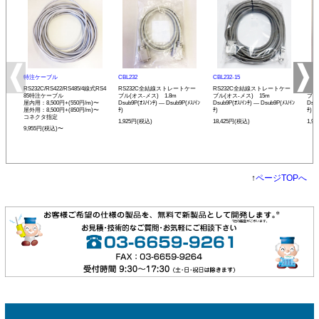
特注ケーブル
CBL232
CBL232-15
CBL
RS232C/RS422/RS485/4線式RS4
RS232C全結線ストレートケー
RS232C全結線ストレートケー
RS
85特注ケーブル
ブル(オス-メス) 1.8m
ブル(オス-メス) 15m
ブル
屋内用：8,500円+(550円/m)〜
Dsub9P(ｵｽ/ｲﾝﾁ) ― Dsub9P(ﾒｽ/ｲﾝ
Dsub9P(ｵｽ/ｲﾝﾁ) ― Dsub9P(ﾒｽ/ｲﾝ
Dsub
屋外用：8,500円+(850円/m)〜
ﾁ)
ﾁ)
ﾁ)
コネクタ指定
1,925円(税込)
18,425円(税込)
1,9
9,955円(税込)〜
↑
ページTOPへ