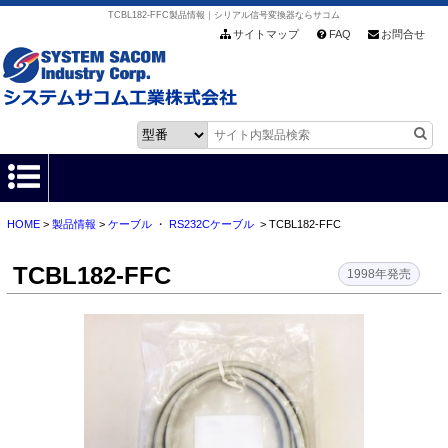
TCBL182-FFC製品情報｜シリアル信号変換器ならサコム
サイトマップ
FAQ
お問合せ
HOME
>
製品情報
>
ケーブル
・
RS232Cケーブル
> TCBL182-FFC
HOME
TCBL182-FFC
製品情報
1998年発売
各種ダウンロード
お客様サポート
会社情報