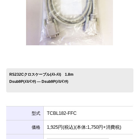
お問い合わせ
RS232Cクロスケーブル(ﾒｽ-ﾒｽ) 1.8m
Dsub9P(ﾒｽ/ｲﾝﾁ) ― Dsub9P(ﾒｽ/ｲﾝﾁ)
TCBL182-FFC
型式
1,925円(税込)(本体:1,750円+消費税)
価格