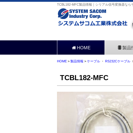
TCBL182-MFC製品情報｜シリアル信号変換器なら
HOME
製品
HOME
>
製品情報
>
ケーブル
・
RS232Cケーブル
>
TCBL182-MFC