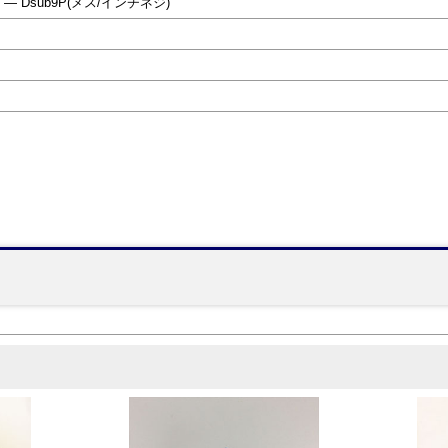
 ― Dsub9P(メス/インチネジ)
】