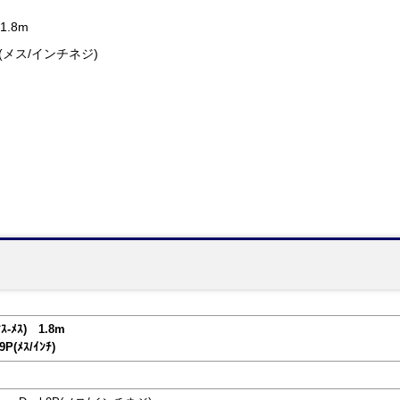
.8m
9P(メス/インチネジ)
-ﾒｽ) 1.8m
9P(ﾒｽ/ｲﾝﾁ)