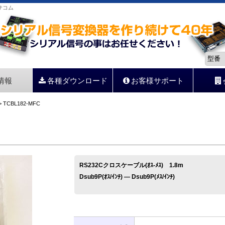
サコム
情報
各種ダウンロード
お客様サポート
 TCBL182-MFC
RS232Cクロスケーブル(ｵｽ-ﾒｽ) 1.8m
Dsub9P(ｵｽ/ｲﾝﾁ) ― Dsub9P(ﾒｽ/ｲﾝﾁ)