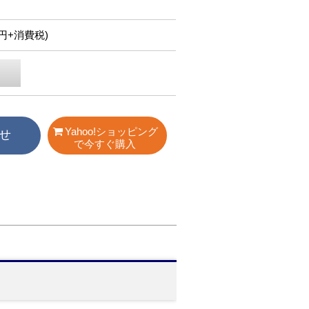
50円+消費税)
Yahoo!ショッピング
せ
で今すぐ購入