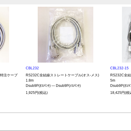
CBL232
CBL232-15
485特注ケーブ
RS232C全結線ストレートケーブル(オス-メス)
RS232C全
1.8m
5m
Dsub9P(ｵｽ/ｲﾝﾁ) ― Dsub9P(ﾒｽ/ｲﾝﾁ)
Dsub9P(ｵｽ/ｲ
1,925円(税込)
18,425円(税