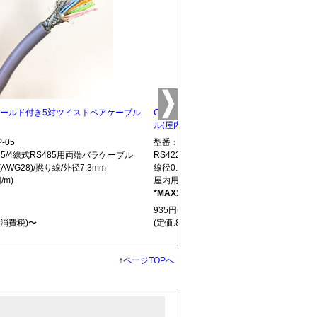
5 シールド付き5対ツイストペアケーブル
CBLTP-10 シールド付き10対ツイストペ
ル(屋内用)
-05
型番：CBLTP-10
S485/4線式RS485用両端バラケーブル
RS422/RS485/4線式RS485用両端バラ
(AWG28)/撚り線/外径7.3mm
線径0.32mm(AWG28)/撚り線/外径12.7mm
/m)
屋内用(850円/m)
*MAX100m
L439
935円(税込)
+消費税)〜
(定価:850円+消費税)〜
↑
ページTOPへ