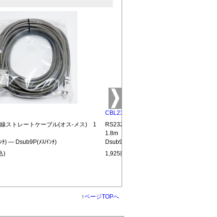
CBL232-MM
結線ストレートケーブル(オス-メス) 1
RS232C全結線ストレートケーブル(オス
1.8m
ﾝﾁ) ― Dsub9P(ﾒｽ/ｲﾝﾁ)
Dsub9P(ｵｽ/ｲﾝﾁ) ― Dsub9P(ｵｽ/ｲﾝﾁ)
込)
1,925円(税込)
↑
ページTOPへ