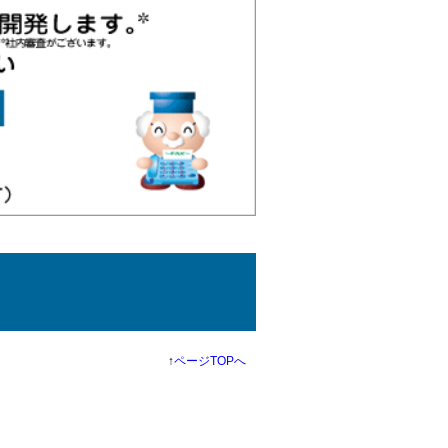
↑
ページTOPへ