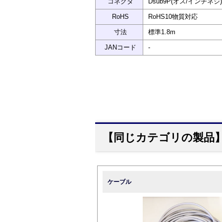
コネクタ
Dsub9P(オス/インチネジ)
RoHS
RoHS10物質対応
寸法
標準1.8m
JANコード
-
【同じカテゴリの製品
ケーブル