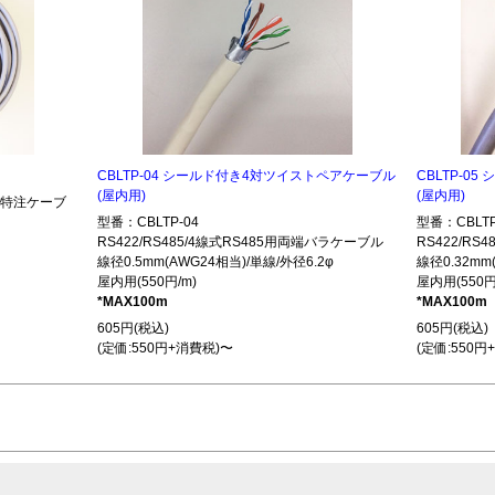
CBLTP-04 シールド付き4対ツイストペアケーブル
CBLTP-0
(屋内用)
(屋内用)
485特注ケーブ
型番：CBLTP-04
型番：CBLTP
RS422/RS485/4線式RS485用両端バラケーブル
RS422/R
線径0.5mm(AWG24相当)/単線/外径6.2φ
線径0.32mm
屋内用(550円/m)
屋内用(550円
*MAX100m
*MAX100m
605円(税込)
605円(税込)
(定価:550円+消費税)〜
(定価:550円