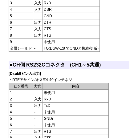
3
入力
RxD
4
入力
DSR
5
-
GND
6
出力
DTR
7
入力
CTS
8
出力
RTS
9
-
未使用
金属シールド
-
FG(DSW-1:8 でGNDと接続/切断)
■CH側 RS232Cコネクタ (CH1～5共通)
[Dsub9ピン入出力]
・DTEアサイン/オス/#4-40インチネジ
ピン番号
方向
内容
1
-
未使用
2
入力
RxD
3
出力
TxD
4
-
未使用
5
-
GNDi
6
-
未使用
7
出力
RTS