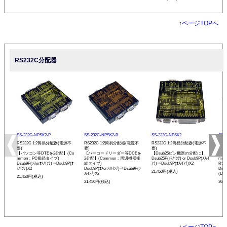
↑
ページTOPへ
RS232C分配器
SS-232C-NPSK2-P
SS-232C-NPSK2-B
SS-232C-NPSK2
SS-
RS232C 1:2簡易分配器(電源不
RS232C 1:2簡易分配器(電源不
RS232C 1:2簡易分配器(電源不
RS2
要)
要)
要)
アダ
【パソコン等DTEを2分配】(Co
【バーコードリーダー等DCEを
【Dsub25ピン機器の分配に】
【パ
mmon：PC接続タイプ)
2分配】(Common：周辺機器接
Dsub25P(ﾒｽ/ｲﾝﾁ) or Dsub9P(ﾒｽ/ｲ
mm
Dsub9P(ﾒｽorｵｽ/ｲﾝﾁ)⇒Dsub9P(ｵ
続タイプ)
ﾝﾁ)⇒Dsub9P(ｵｽ/ｲﾝﾁ)X2
RS
ｽ/ｲﾝﾁ)X2
Dsub9P(ｵｽorﾒｽ/ｲﾝﾁ)⇒Dsub9P(ﾒ
Dsu
21,450円(税込)
ｽ/ｲﾝﾁ)X2
(DTE
21,450円(税込)
21,450円(税込)
36,