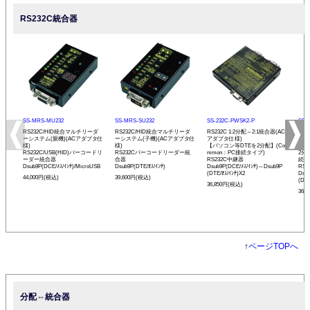
RS232C統合器
SS-MRS-MU232
SS-MRS-SU232
SS-232C-PWSK2-P
SS-
RS232C/HID統合マルチリーダ
RS232C/HID統合マルチリーダ
RS232C 1:2分配⇔2:1統合器(AC
RS2
ーシステム(親機)(ACアダプタ仕
ーシステム(子機)(ACアダプタ仕
アダプタ仕様)
アダ
様)
様)
【パソコン等DTEを2分配】(Co
【バ
RS232C/USB(HID)バーコードリ
RS232Cバーコードリーダー統
mmon：PC接続タイプ)
2分
ーダー統合器
合器
RS232C中継器
続タ
Dsub9P(DCE/ﾒｽ/ｲﾝﾁ)/MicroUSB
Dsub9P(DTE/ｵｽ/ｲﾝﾁ)
Dsub9P(DCE/ﾒｽ/ｲﾝﾁ)⇔Dsub9P
RS
(DTE/ｵｽ/ｲﾝﾁ)X2
Dsu
44,000円(税込)
39,600円(税込)
(DCE
36,850円(税込)
36,
↑
ページTOPへ
分配⇔統合器