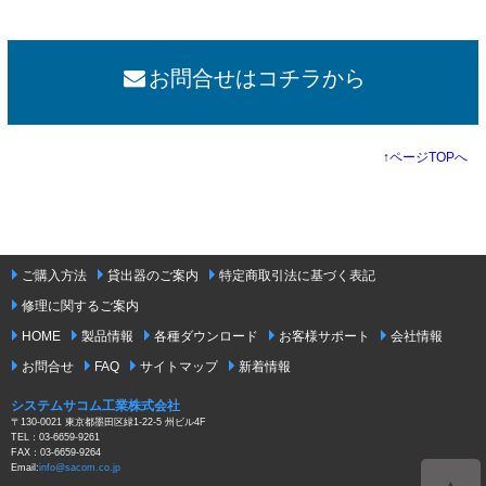
お問合せはコチラから
↑
ページTOPへ
ご購入方法
貸出器のご案内
特定商取引法に基づく表記
修理に関するご案内
HOME
製品情報
各種ダウンロード
お客様サポート
会社情報
お問合せ
FAQ
サイトマップ
新着情報
システムサコム工業株式会社
〒130-0021 東京都墨田区緑1-22-5 州ビル4F
TEL：03-6659-9261
FAX：03-6659-9264
Email:
info@sacom.co.jp