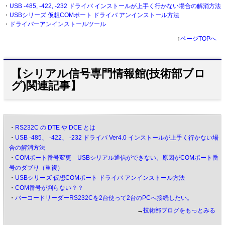
・
USB -485, -422, -232 ドライバ インストールが上手く行かない場合の解消方法
・
USBシリーズ 仮想COMポート ドライバ アンインストール方法
・
ドライバーアンインストールツール
↑
ページTOPへ
【シリアル信号専門情報館(技術部ブロ
グ)関連記事】
・
RS232C の DTE や DCE とは
・
USB -485、 -422、 -232 ドライバ Ver4.0 インストールが上手く行かない場
合の解消方法
・
COMポート番号変更 USBシリアル通信ができない。原因がCOMポート番
号のダブり（重複）
・
USBシリーズ 仮想COMポート ドライバ アンインストール方法
・
COM番号が判らない？？
・
バーコードリーダーRS232Cを2台使って2台のPCへ接続したい。
→
技術部ブログをもっとみる