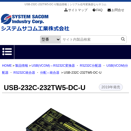
USB-232C-232TW5-DC-U製品情報｜シリアル信号変換器ならサコム
サイトマップ
FAQ
お問合せ
HOME
>
製品情報
>
USB(VCOM)⇔RS232C変換器
・
RS232C分配器
・
USB(VCOM)分
HOME
配器
・
RS232C統合器
・
分配⇔統合器
> USB-232C-232TW5-DC-U
製品情報
USB-232C-232TW5-DC-U
2019年発売
各種ダウンロード
お客様サポート
会社情報