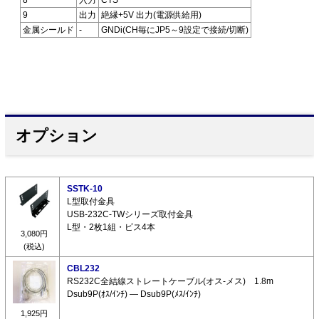
8
入力
CTS
9
出力
絶縁+5V 出力(電源供給用)
金属シールド
-
GNDi(CH毎にJP5～9設定で接続/切断)
オプション
SSTK-10
L型取付金具
USB-232C-TWシリーズ取付金具
L型・2枚1組・ビス4本
3,080円
(税込)
CBL232
RS232C全結線ストレートケーブル(オス-メス) 1.8m
Dsub9P(ｵｽ/ｲﾝﾁ) ― Dsub9P(ﾒｽ/ｲﾝﾁ)
1,925円