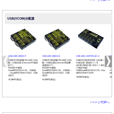
↑
ページTOPへ
USB(VCOM)分配器
USB-232C-BND2-P
USB-232C-BND2-B
USB-232C-232TW5-AC-U
USB
USB(VCOM)搭載 RS-232C 2:4分
USB(VCOM)搭載 RS-232C 2:4分
USB(VCOM)/RS232C 1:5分配⇔
USB
配⇔4:2統合器 (Common:PC接続
配⇔4:2統合器(Common:周辺機
5:1統合器【絶縁タイプ】
⇔1
ﾀｲﾌﾟ)
器接続ﾀｲﾌﾟ)
(AC90-250V仕様)【5ポート単位
(A
RS232C中継器
RS232C中継器
で増設可能】
で増
Dsub9P(DCE/ﾒｽ/ｲﾝﾁ)、USB(B)
Dsub9P(DTE/ｵｽ/ｲﾝﾁ)、USB(B)⇔
USB/Dsub9P(DCE/ﾒｽ/ｲﾝﾁ)⇔Dsu
USB
⇔Dsub9P(DTE/ｵｽ/ｲﾝﾁ)X2、USB
Dsub9P(DCE/ﾒｽ/ｲﾝﾁ)X2、USB
b9P(DTE/ｵｽ/ｲﾝﾁ)X5
b9P(
(B)X2
(B)X2
78,650円(税込)
108
41,580円(税込)
41,580円(税込)
↑
ページTOPへ