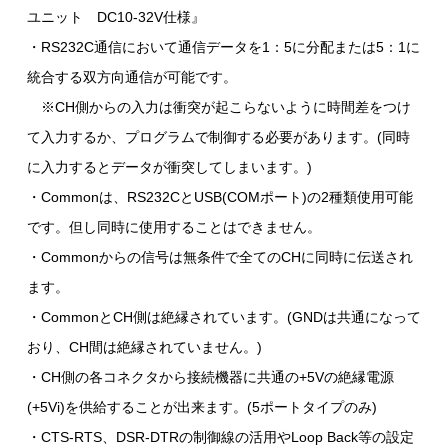
ユニット DC10-32V仕様』
・RS232C通信において通信データを1：5に分配または5：1に
統合する双方向通信が可能です。
※CH側からの入力は衝突が起こらないように時間差をつけ
て入力するか、プログラムで制御する必要があります。(同時
に入力するとデータが衝突してしまいます。)
・Commonは、RS232CとUSB(COMポート)の2種類使用可能
です。但し同時に使用することはできません。
・Commonからの信号は無条件で全てのCHに同時に伝送され
ます。
・CommonとCH側は絶縁されています。(GNDは共通になって
おり、CH間は絶縁されていません。)
・CH側の各コネクタから接続機器に共通の+5Vの絶縁電源
(+5Vi)を供給することが出来ます。(5ポートタイプのみ)
・CTS-RTS、DSR-DTRの制御線の活用やLoop Back等の設定