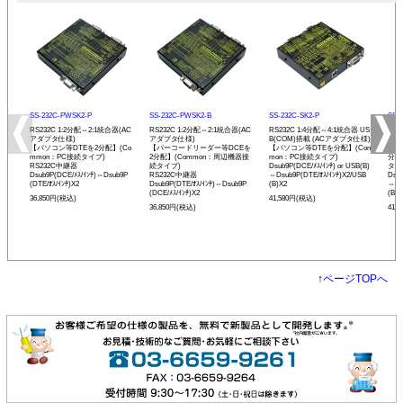
SS-232C-PWSK2-P
SS-232C-PWSK2-B
SS-232C-SK2-P
SS-
RS232C 1:2分配⇔2:1統合器(AC
RS232C 1:2分配⇔2:1統合器(AC
RS232C 1:4分配⇔4:1統合器 US
RS2
アダプタ仕様)
アダプタ仕様)
B(COM)搭載 (ACアダプタ仕様)
B(
【パソコン等DTEを2分配】(Co
【バーコードリーダー等DCEを
【パソコン等DTEを分配】(Com
【バ
mmon：PC接続タイプ)
2分配】(Common：周辺機器接
mon：PC接続タイプ)
分配
RS232C中継器
続タイプ)
Dsub9P(DCE/ﾒｽ/ｲﾝﾁ) or USB(B)
タイ
Dsub9P(DCE/ﾒｽ/ｲﾝﾁ)⇔Dsub9P
RS232C中継器
⇔Dsub9P(DTE/ｵｽ/ｲﾝﾁ)X2/USB
Dsub
(DTE/ｵｽ/ｲﾝﾁ)X2
Dsub9P(DTE/ｵｽ/ｲﾝﾁ)⇔Dsub9P
(B)X2
⇔Ds
(DCE/ﾒｽ/ｲﾝﾁ)X2
(B)X
36,850円(税込)
41,580円(税込)
36,850円(税込)
41,
↑
ページTOPへ