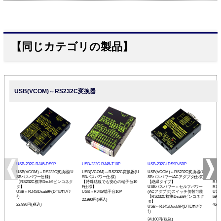
【同じカテゴリの製品】
USB(VCOM)⇔RS232C変換器
USB-232C RJ45-DS9P
USB-232C RJ45-T10P
USB-232Ci DS9P-SBP
USB
USB(VCOM)⇔RS232C変換器(U
USB(VCOM)⇔RS232C変換器(U
USB(VCOM)⇔RS232C変換器(U
USB
SBバスパワー仕様)
SBバスパワー仕様)
SBバスパワー/ACアダプタ仕様)
C1
【RS232C標準Dsub9ピンコネク
【特殊結線でも安心の端子台10
【絶縁タイプ】
RS
タ】
P仕様】
USBバスパワー⇔セルフパワー
RS
USB⇔RJ45/Dsub9P(DTE/ｵｽ/ｲﾝ
USB⇔RJ45/端子台10P
(ACアダプタ)スイッチ切替可能
USB
ﾁ)
【RS232C標準Dsub9ピンコネク
b9P(
22,990円(税込)
タ】
22,990円(税込)
46,
USB⇔RJ45/Dsub9P(DTE/ｵｽ/ｲﾝ
ﾁ)
34,100円(税込)