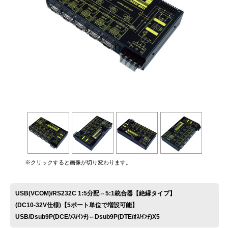
お問い合わせ
※クリックすると画像が切り変わります。
USB(VCOM)/RS232C 1:5分配⇔5:1統合器【絶縁タイプ】
(DC10-32V仕様)【5ポート単位で増設可能】
USB/Dsub9P(DCE/ﾒｽ/ｲﾝﾁ)⇔Dsub9P(DTE/ｵｽ/ｲﾝﾁ)X5