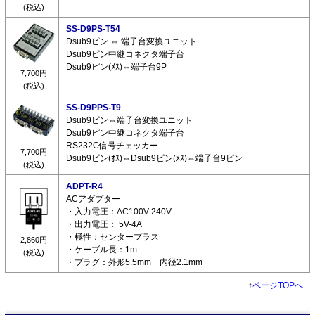
(税込)
SS-D9PS-T54
Dsub9ピン ⇔ 端子台変換ユニット
Dsub9ピン中継コネクタ端子台
Dsub9ピン(ﾒｽ)⇔端子台9P
7,700円
(税込)
SS-D9PPS-T9
Dsub9ピン⇔端子台変換ユニット
Dsub9ピン中継コネクタ端子台
RS232C信号チェッカー
7,700円
Dsub9ピン(ｵｽ)⇔Dsub9ピン(ﾒｽ)⇔端子台9ピン
(税込)
ADPT-R4
ACアダプター
・入力電圧：AC100V-240V
・出力電圧： 5V-4A
・極性：センタープラス
2,860円
・ケーブル長：1m
(税込)
・プラグ：外形5.5mm 内径2.1mm
↑
ページTOPへ