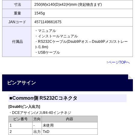
寸法
250(W)x140(D)x42(H)mm (突起物含まず)
重量
1545g
JANコード
4571149661675
・マニュアル
・インストールマニュアル
付属品
・RS232Cケーブル(Dsub9Pオス⇔Dsub9Pメス/ストレー
ト/1.8m)
・USBケーブル
↑
ページTOPへ
ピンアサイン
■Common側 RS232Cコネクタ
[Dsub9ピン入出力]
・DCEアサイン/メス/#4-40インチネジ
ピン番号
方向
内容
1
-
未使用
2
出力
TxD