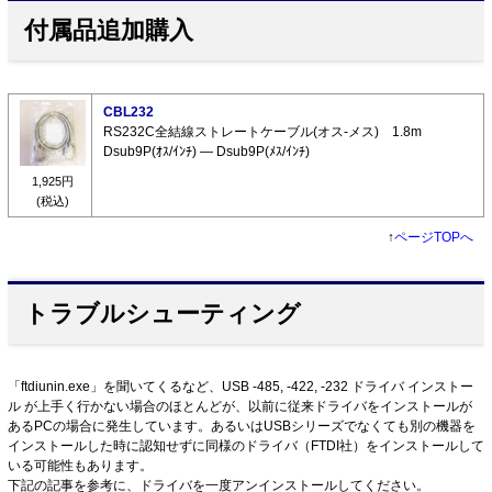
付属品追加購入
CBL232
RS232C全結線ストレートケーブル(オス-メス) 1.8m
Dsub9P(ｵｽ/ｲﾝﾁ) ― Dsub9P(ﾒｽ/ｲﾝﾁ)
1,925円
(税込)
↑
ページTOPへ
トラブルシューティング
「ftdiunin.exe」を聞いてくるなど、USB -485, -422, -232 ドライバ インストー
ル が上手く行かない場合のほとんどが、以前に従来ドライバをインストールが
あるPCの場合に発生しています。あるいはUSBシリーズでなくても別の機器を
インストールした時に認知せずに同様のドライバ（FTDI社）をインストールして
いる可能性もあります。
下記の記事を参考に、ドライバを一度アンインストールしてください。