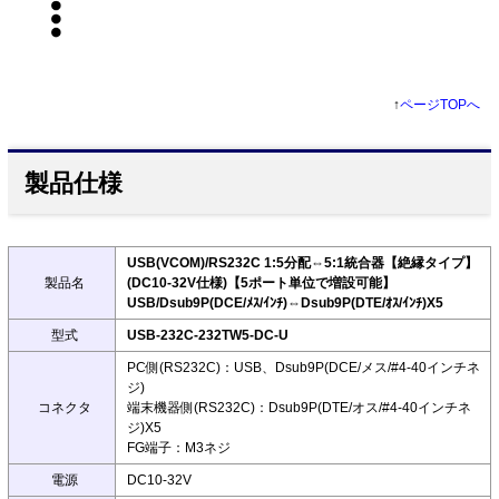
↑
ページTOPへ
製品仕様
USB(VCOM)/RS232C 1:5分配⇔5:1統合器【絶縁タイプ】
製品名
(DC10-32V仕様)【5ポート単位で増設可能】
USB/Dsub9P(DCE/ﾒｽ/ｲﾝﾁ)⇔Dsub9P(DTE/ｵｽ/ｲﾝﾁ)X5
型式
USB-232C-232TW5-DC-U
PC側(RS232C)：USB、Dsub9P(DCE/メス/#4-40インチネ
ジ)
コネクタ
端末機器側(RS232C)：Dsub9P(DTE/オス/#4-40インチネ
ジ)X5
FG端子：M3ネジ
電源
DC10-32V