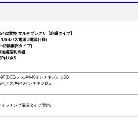
2C⇔RS422変換 マルチプレクサ【絶縁タイプ】
プタ/USBバス電源 3電源仕様)
5ch切換器(Sタイプ)
タ転送経路制御器
P(ｵｽ)X5
ub9P(DCE/メス/#4-40インチネジ)、USB
9P(オス/#4-40インチネジ)X5
/スイッチング電源タイプ/別売）