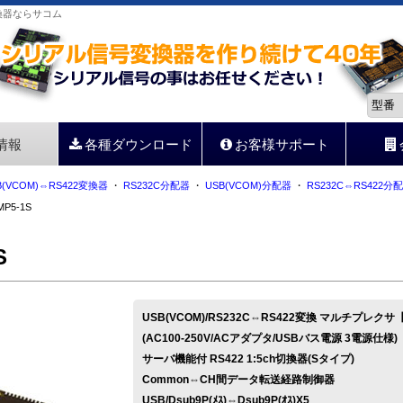
号変換器ならサコム
情報
各種ダウンロード
お客様サポート
B(VCOM)⇔RS422変換器
・
RS232C分配器
・
USB(VCOM)分配器
・
RS232C⇔RS422分
MP5-1S
S
USB(VCOM)/RS232C⇔RS422変換 マルチプレク
(AC100-250V/ACアダプタ/USBバス電源 3電源仕様)
サーバ機能付 RS422 1:5ch切換器(Sタイプ)
Common⇔CH間データ転送経路制御器
USB/Dsub9P(ﾒｽ)⇔Dsub9P(ｵｽ)X5