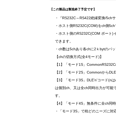
【この製品は製造終了予定です】
・『RS232C⇔RS422絶縁変換/5c
・ホスト側RS232C(COM)をch側5
・ホスト側のRS232C(COM ポート)
できます。
・ch数は5chあり各chに2ｋbytの
【chの切換方式(全4モード)】
【1】「モード1S」CommonRS23
【2】「モード2S」CommonからD
【3】「モード3S」DLE’n’コード
は個別ch、又は全ch同時出力が可能
す。
【4】「モード4S」無条件に全ch同時
・「モード3S」で殆どのニーズに対