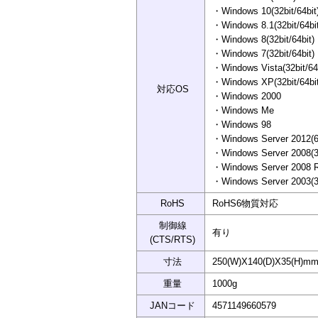
・Windows 10(32bit/64bit
・Windows 8.1(32bit/64bit
・Windows 8(32bit/64bit)
・Windows 7(32bit/64bit)
・Windows Vista(32bit/64b
・Windows XP(32bit/64bit
対応OS
・Windows 2000
・Windows Me
・Windows 98
・Windows Server 2012(6
・Windows Server 2008(32
・Windows Server 2008 
・Windows Server 2003(32
RoHS
RoHS6物質対応
制御線
有り
(CTS/RTS)
寸法
250(W)X140(D)X35(H
重量
1000g
JANコード
4571149660579