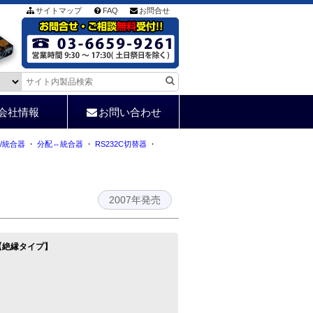
サイトマップ
FAQ
お問合せ
会社情報
お問い合わせ
配/統合器
・
分配⇔統合器
・
RS232C切替器
・
2007年発売
サ【絶縁タイプ】