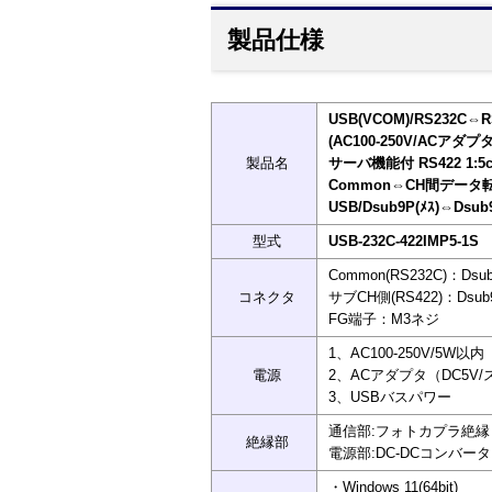
製品仕様
USB(VCOM)/RS23
(AC100-250V/ACアダ
製品名
サーバ機能付 RS422 1:
Common⇔CH間デー
USB/Dsub9P(ﾒｽ)⇔Dsub9
型式
USB-232C-422IMP5-1S
Common(RS232C)：Ds
コネクタ
サブCH側(RS422)：Dsub
FG端子：M3ネジ
1、AC100-250V/5W以内
電源
2、ACアダプタ（DC5V
3、USBバスパワー
通信部:フォトカプラ絶縁
絶縁部
電源部:DC-DCコンバータ
・Windows 11(64bit)