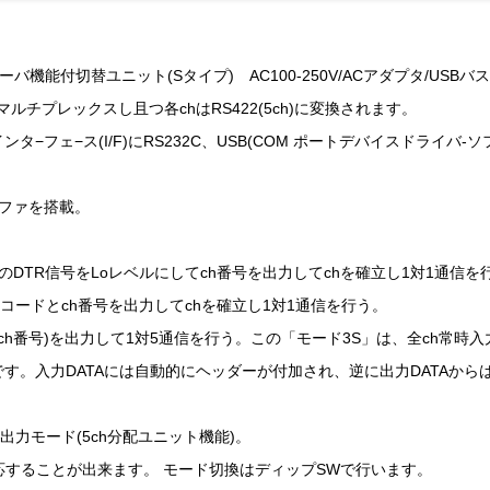
hサーバ機能付切替ユニット(Sタイプ) AC100-250V/ACアダプタ/USB
chマルチプレックスし且つ各chはRS422(5ch)に変換されます。
インタ−フェ−ス(I/F)にRS232C、USB(COM ポートデバイスドライバ
バッファを搭載。
2CのDTR信号をLoレベルにしてch番号を出力してchを確立し1対1通信を
LEコードとch番号を出力してchを確立し1対1通信を行う。
(nはch番号)を出力して1対5通信を行う。この「モード3S」は、全ch
です。入力DATAには自動的にヘッダーが付加され、逆に出力DATAか
出力モード(5ch分配ユニット機能)。
応することが出来ます。 モード切換はディップSWで行います。