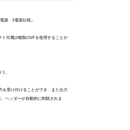
バス電源 3電源仕様』
-ソフト付属)2種類のI/Fを使用することが
行う。
常時入力を受け付けることができ、また出力
らは、ヘッダーが自動的に削除されま