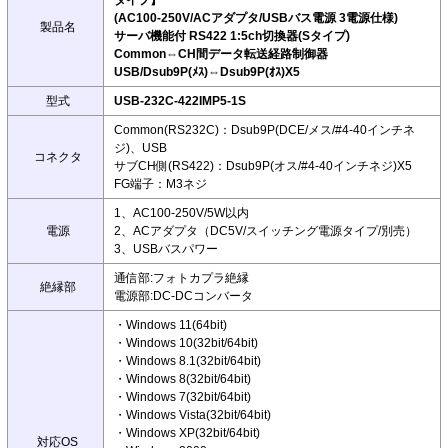
タイプ】
(AC100-250V/ACアダプタ/USBバス電源 3電源仕様)
製品名
サーバ機能付 RS422 1:5ch切換器(Sタイプ)
Common⇔CH間データ転送経路制御器
USB/Dsub9P(ﾒｽ)⇔Dsub9P(ｵｽ)X5
型式
USB-232C-422IMP5-1S
Common(RS232C)：Dsub9P(DCE/メス/#4-40インチネ
ジ)、USB
コネクタ
サブCH側(RS422)：Dsub9P(オス/#4-40インチネジ)X5
FG端子：M3ネジ
1、AC100-250V/5W以内
電源
2、ACアダプタ（DC5V/スイッチング電源タイプ/別売）
3、USBバスパワー
通信部:フォトカプラ絶縁
絶縁部
電源部:DC-DCコンバータ
・Windows 11(64bit)
・Windows 10(32bit/64bit)
・Windows 8.1(32bit/64bit)
・Windows 8(32bit/64bit)
・Windows 7(32bit/64bit)
・Windows Vista(32bit/64bit)
・Windows XP(32bit/64bit)
対応OS