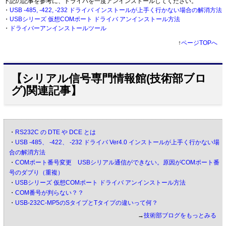
下記の記事を参考に、ドライバを一度アンインストールしてください。
・
USB -485, -422, -232 ドライバ インストールが上手く行かない場合の解消方法
・
USBシリーズ 仮想COMポート ドライバ アンインストール方法
・
ドライバーアンインストールツール
↑
ページTOPへ
【シリアル信号専門情報館(技術部ブロ
グ)関連記事】
・
RS232C の DTE や DCE とは
・
USB -485、 -422、 -232 ドライバ Ver4.0 インストールが上手く行かない場
合の解消方法
・
COMポート番号変更 USBシリアル通信ができない。原因がCOMポート番
号のダブり（重複）
・
USBシリーズ 仮想COMポート ドライバ アンインストール方法
・
COM番号が判らない？？
・
USB-232C-MP5のSタイプとTタイプの違いって何？
→
技術部ブログをもっとみる