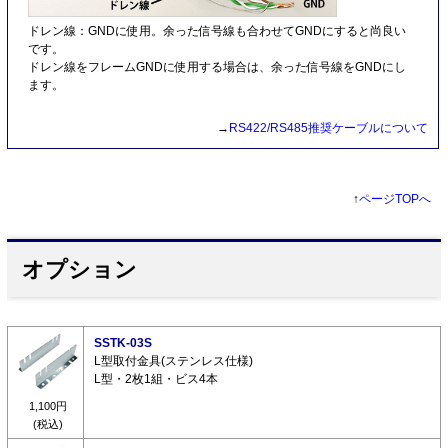
ドレン線：GNDに使用。余った信号線も合わせてGNDにすると尚良い
です。
ドレン線をフレームGNDに使用する場合は、余った信号線をGNDにし
ます。
→
RS422/RS485推奨ケーブルについて
↑
ページTOPへ
オプション
SSTK-03S
L型取付金具(ステンレス仕様)
L型・2枚1組・ビス4本
1,100円
(税込)