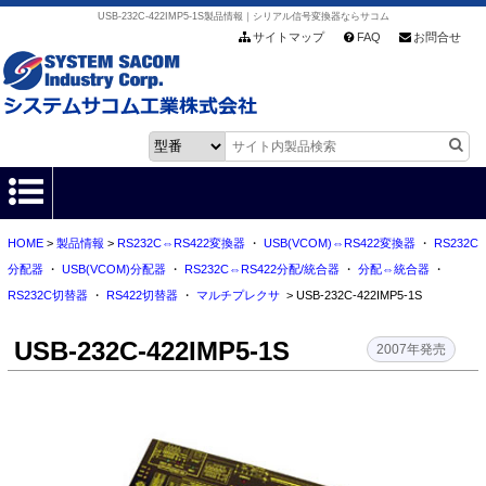
USB-232C-422IMP5-1S製品情報｜シリアル信号変換器ならサコム
サイトマップ
FAQ
お問合せ
HOME
>
製品情報
>
RS232C⇔RS422変換器
・
USB(VCOM)⇔RS422変換器
・
RS232C
HOME
分配器
・
USB(VCOM)分配器
・
RS232C⇔RS422分配/統合器
・
分配⇔統合器
・
RS232C切替器
・
RS422切替器
・
マルチプレクサ
> USB-232C-422IMP5-1S
製品情報
USB-232C-422IMP5-1S
各種ダウンロード
2007年発売
お客様サポート
会社情報