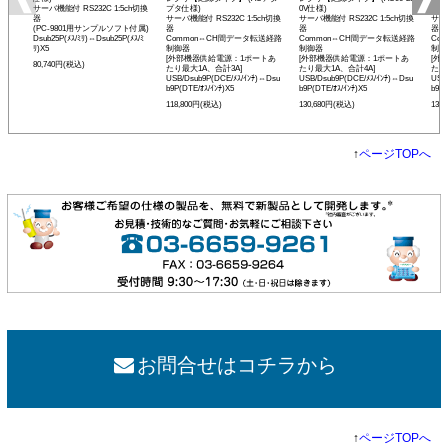
サーバ機能付 RS232C 1:5ch切換
プタ仕様)
0V仕様)
V仕
器
サーバ機能付 RS232C 1:5ch切換
サーバ機能付 RS232C 1:5ch切換
サーバ
(PC-9801用サンプルソフト付属)
器
器
器
Dsub25P(ﾒｽ/ﾐﾘ)⇔Dsub25P(ﾒｽ/ﾐ
Common⇔CH間データ転送経路
Common⇔CH間データ転送経路
Co
ﾘ)X5
制御器
制御器
制御
[外部機器供給電源：1ポートあ
[外部機器供給電源：1ポートあ
[外
80,740円(税込)
たり最大1A、合計3A]
たり最大1A、合計4A]
たり
USB/Dsub9P(DCE/ﾒｽ/ｲﾝﾁ)⇔Dsu
USB/Dsub9P(DCE/ﾒｽ/ｲﾝﾁ)⇔Dsu
USB
b9P(DTE/ｵｽ/ｲﾝﾁ)X5
b9P(DTE/ｵｽ/ｲﾝﾁ)X5
b9P(
118,800円(税込)
130,680円(税込)
130
↑
ページTOPへ
お問合せはコチラから
↑
ページTOPへ