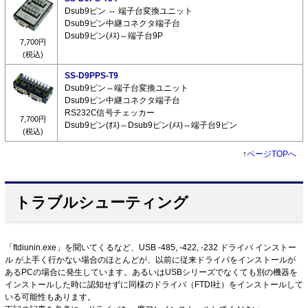
Dsub9ピン ⇔ 端子台変換ユニット
Dsub9ピン中継コネクタ端子台
Dsub9ピン(ﾒｽ)⇔端子台9P
7,700円
(税込)
SS-D9PPS-T9
Dsub9ピン⇔端子台変換ユニット
Dsub9ピン中継コネクタ端子台
RS232C信号チェッカー
7,700円
Dsub9ピン(ｵｽ)⇔Dsub9ピン(ﾒｽ)⇔端子台9ピン
(税込)
↑
ページTOPへ
トラブルシューティング
「ftdiunin.exe」を聞いてくるなど、USB -485, -422, -232 ドライバ インストー
ル が上手く行かない場合のほとんどが、以前に従来ドライバをインストールが
あるPCの場合に発生しています。あるいはUSBシリーズでなくても別の機器を
インストールした時に認知せずに同様のドライバ（FTDI社）をインストールして
いる可能性もあります。