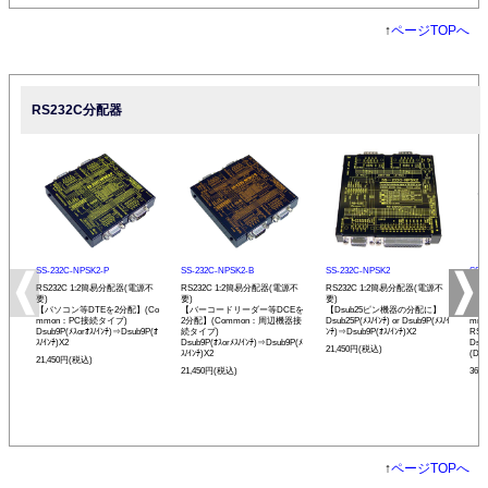
↑
ページTOPへ
RS232C分配器
SS-232C-NPSK2-P
SS-232C-NPSK2-B
SS-232C-NPSK2
SS-
RS232C 1:2簡易分配器(電源不
RS232C 1:2簡易分配器(電源不
RS232C 1:2簡易分配器(電源不
RS2
要)
要)
要)
アダ
【パソコン等DTEを2分配】(Co
【バーコードリーダー等DCEを
【Dsub25ピン機器の分配に】
【パ
mmon：PC接続タイプ)
2分配】(Common：周辺機器接
Dsub25P(ﾒｽ/ｲﾝﾁ) or Dsub9P(ﾒｽ/ｲ
mm
Dsub9P(ﾒｽorｵｽ/ｲﾝﾁ)⇒Dsub9P(ｵ
続タイプ)
ﾝﾁ)⇒Dsub9P(ｵｽ/ｲﾝﾁ)X2
RS
ｽ/ｲﾝﾁ)X2
Dsub9P(ｵｽorﾒｽ/ｲﾝﾁ)⇒Dsub9P(ﾒ
Dsu
21,450円(税込)
ｽ/ｲﾝﾁ)X2
(DTE
21,450円(税込)
21,450円(税込)
36,
↑
ページTOPへ