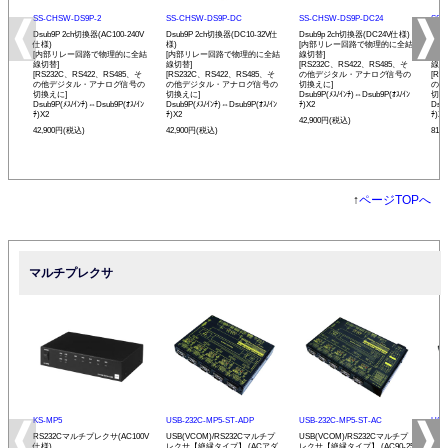
SS-CHSW-DS9P-2
SS-CHSW-DS9P-DC
SS-CHSW-DS9P-DC24
SS-
Dsub9P 2ch切換器(AC100-240V
Dsub9P 2ch切換器(DC10-32V仕
Dsub9p 2ch切換器(DC24V仕様)
Dsu
仕様)
様)
[内部リレー回路で物理的に全結
DC1
[内部リレー回路で物理的に全結
[内部リレー回路で物理的に全結
線切替]
[内
線切替]
線切替]
[RS232C、RS422、RS485、そ
線切
[RS232C、RS422、RS485、そ
[RS232C、RS422、RS485、そ
の他デジタル・アナログ信号の
[RS
の他デジタル・アナログ信号の
の他デジタル・アナログ信号の
切換えに]
の他
切換えに]
切換えに]
Dsub9P(ﾒｽ/ｲﾝﾁ)⇔Dsub9P(ｵｽ/ｲﾝ
切換
Dsub9P(ﾒｽ/ｲﾝﾁ)⇔Dsub9P(ｵｽ/ｲﾝ
Dsub9P(ﾒｽ/ｲﾝﾁ)⇔Dsub9P(ｵｽ/ｲﾝ
ﾁ)X2
Dsub
ﾁ)X2
ﾁ)X2
ﾁ)X5
42,900円(税込)
42,900円(税込)
42,900円(税込)
81,
↑
ページTOPへ
マルチプレクサ
KS-MP5
USB-232C-MP5-ST-ADP
USB-232C-MP5-ST-AC
USB
RS232Cマルチプレクサ(AC100V
USB(VCOM)/RS232Cマルチプ
USB(VCOM)/RS232Cマルチプ
USB
仕様)
レクサ【絶縁タイプ】 (ACアダ
レクサ【絶縁タイプ】 (AC90-25
レク