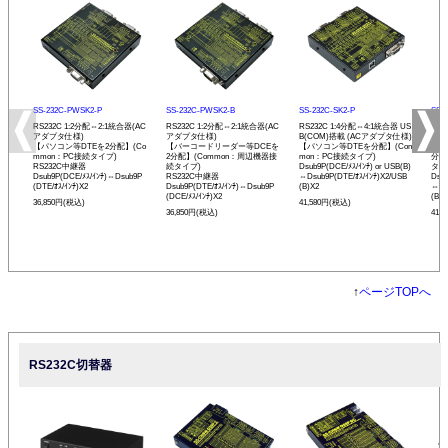
SS-232C-PWSK2-P
SS-232C-PWSK2-B
SS-232C-SK2-P
SS-
RS232C 1:2分配⇔2:1統合器(AC
RS232C 1:2分配⇔2:1統合器(AC
RS232C 1:4分配⇔4:1統合器 US
RS2
アダプタ仕様)
アダプタ仕様)
B(COM)搭載 (ACアダプタ仕様)
B(
【パソコン等DTEを2分配】(Co
【バーコードリーダー等DCEを
【パソコン等DTEを分配】(Com
【バ
mmon：PC接続タイプ)
2分配】(Common：周辺機器接
mon：PC接続タイプ)
分配
RS232C中継器
続タイプ)
Dsub9P(DCE/ﾒｽ/ｲﾝﾁ) or USB(B)
タイ
Dsub9P(DCE/ﾒｽ/ｲﾝﾁ)⇔Dsub9P
RS232C中継器
⇔Dsub9P(DTE/ｵｽ/ｲﾝﾁ)X2/USB
Dsub
(DTE/ｵｽ/ｲﾝﾁ)X2
Dsub9P(DTE/ｵｽ/ｲﾝﾁ)⇔Dsub9P
(B)X2
⇔Ds
(DCE/ﾒｽ/ｲﾝﾁ)X2
(B)X
36,850円(税込)
41,580円(税込)
36,850円(税込)
41,
↑
ページTOPへ
RS232C切替器