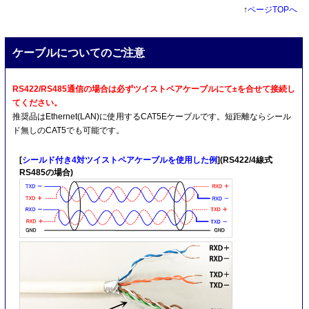
↑
ページTOPへ
ケーブルについてのご注意
RS422/RS485通信の場合は必ずツイストペアケーブルにて±を合せて接続し
てください。
推奨品はEthernet(LAN)に使用するCAT5Eケーブルです。短距離ならシール
ド無しのCAT5でも可能です。
[
シールド付き4対ツイストペアケーブルを使用した例
](RS422/4線式
RS485の場合)