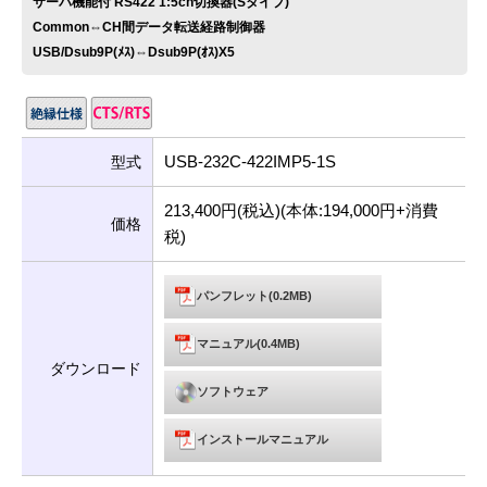
サーバ機能付 RS422 1:5ch切換器(Sタイプ)
Common⇔CH間データ転送経路制御器
USB/Dsub9P(ﾒｽ)⇔Dsub9P(ｵｽ)X5
USB-232C-422IMP5-1S
型式
213,400円(税込)(本体:194,000円+消費
価格
税)
パンフレット(0.2MB)
マニュアル(0.4MB)
ダウンロード
ソフトウェア
インストールマニュアル