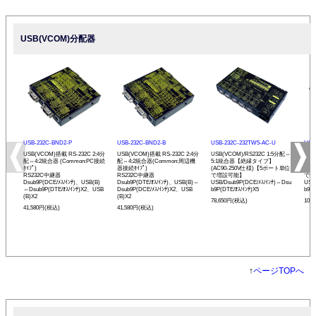
USB(VCOM)分配器
USB-232C-BND2-P
USB-232C-BND2-B
USB-232C-232TW5-AC-U
USB
USB(VCOM)搭載 RS-232C 2:4分
USB(VCOM)搭載 RS-232C 2:4分
USB(VCOM)/RS232C 1:5分配⇔
USB
配⇔4:2統合器 (Common:PC接続
配⇔4:2統合器(Common:周辺機
5:1統合器【絶縁タイプ】
⇔1
ﾀｲﾌﾟ)
器接続ﾀｲﾌﾟ)
(AC90-250V仕様)【5ポート単位
(A
RS232C中継器
RS232C中継器
で増設可能】
で増
Dsub9P(DCE/ﾒｽ/ｲﾝﾁ)、USB(B)
Dsub9P(DTE/ｵｽ/ｲﾝﾁ)、USB(B)⇔
USB/Dsub9P(DCE/ﾒｽ/ｲﾝﾁ)⇔Dsu
USB
⇔Dsub9P(DTE/ｵｽ/ｲﾝﾁ)X2、USB
Dsub9P(DCE/ﾒｽ/ｲﾝﾁ)X2、USB
b9P(DTE/ｵｽ/ｲﾝﾁ)X5
b9P(
(B)X2
(B)X2
78,650円(税込)
108
41,580円(税込)
41,580円(税込)
↑
ページTOPへ