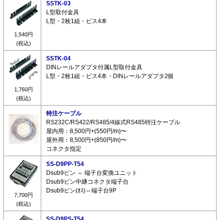
SSTK-03
L型取付金具
L型・2枚1組・ビス4本
1,540円
(税込)
SSTK-04
DINレールアダプタ付属L型取付金具
L型・2枚1組・ビス4本・DINレールアダプタ2個
1,760円
(税込)
特注ケーブル
RS232C/RS422/RS485/4線式RS485特注ケーブル
屋内用：8,500円+(550円/m)〜
屋外用：8,500円+(850円/m)〜
コネクタ指定
SS-D9PP-T54
Dsub9ピン ⇔ 端子台変換ユニット
Dsub9ピン中継コネクタ端子台
Dsub9ピン(ｵｽ)⇔端子台9P
7,700円
(税込)
SS-D9PS-T54