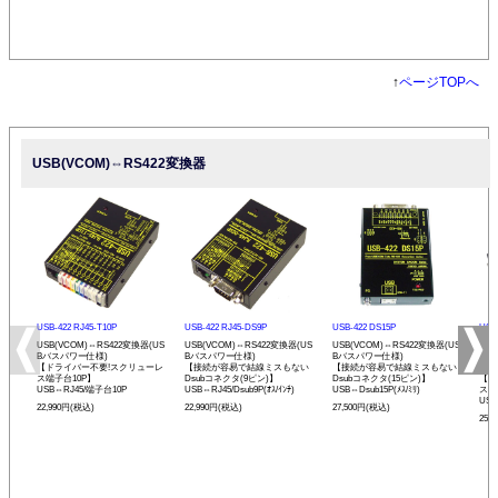
↑
ページTOPへ
USB(VCOM)⇔RS422変換器
USB-422 RJ45-T10P
USB-422 RJ45-DS9P
USB-422 DS15P
USB-
USB(VCOM)⇔RS422変換器(US
USB(VCOM)⇔RS422変換器(US
USB(VCOM)⇔RS422変換器(US
USB
Bバスパワー仕様)
Bバスパワー仕様)
Bバスパワー仕様)
Bバ
【ドライバー不要!スクリューレ
【接続が容易で結線ミスもない
【接続が容易で結線ミスもない
プ】
ス端子台10P】
Dsubコネクタ(9ピン)】
Dsubコネクタ(15ピン)】
【ド
USB⇔RJ45/端子台10P
USB⇔RJ45/Dsub9P(ｵｽ/ｲﾝﾁ)
USB⇔Dsub15P(ﾒｽ/ﾐﾘ)
ス端
USB
22,990円(税込)
22,990円(税込)
27,500円(税込)
25,