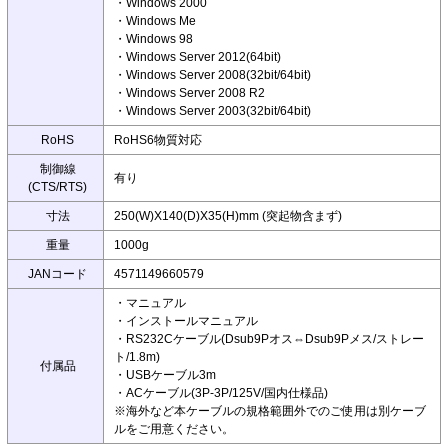
・Windows 2000
・Windows Me
・Windows 98
・Windows Server 2012(64bit)
・Windows Server 2008(32bit/64bit)
・Windows Server 2008 R2
・Windows Server 2003(32bit/64bit)
RoHS
RoHS6物質対応
制御線
有り
(CTS/RTS)
寸法
250(W)X140(D)X35(H)mm (突起物含まず)
重量
1000g
JANコード
4571149660579
・マニュアル
・インストールマニュアル
・RS232Cケーブル(Dsub9Pオス⇔Dsub9Pメス/ストレー
ト/1.8m)
付属品
・USBケーブル3m
・ACケーブル(3P-3P/125V/国内仕様品)
※海外など本ケーブルの規格範囲外でのご使用は別ケーブ
ルをご用意ください。