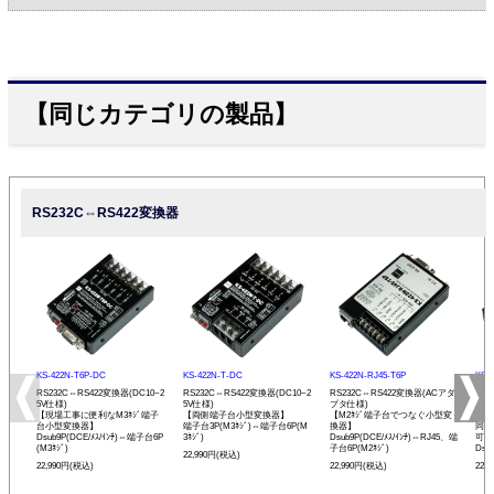
【同じカテゴリの製品】
RS232C⇔RS422変換器
KS-422N-T6P-DC
KS-422N-T-DC
KS-422N-RJ45-T6P
KS-
RS232C⇔RS422変換器(DC10~2
RS232C⇔RS422変換器(DC10~2
RS232C⇔RS422変換器(ACアダ
RS
5V仕様)
5V仕様)
プタ仕様)
プタ
【現場工事に便利なM3ﾈｼﾞ端子
【両側端子台小型変換器】
【M2ﾈｼﾞ端子台でつなぐ小型変
【R
台小型変換器】
端子台3P(M3ﾈｼﾞ)⇔端子台6P(M
換器】
同士
Dsub9P(DCE/ﾒｽ/ｲﾝﾁ)⇔端子台6P
3ﾈｼﾞ)
Dsub9P(DCE/ﾒｽ/ｲﾝﾁ)⇔RJ45、端
可能
(M3ﾈｼﾞ)
子台6P(M2ﾈｼﾞ)
Dsu
22,990円(税込)
22,990円(税込)
22,990円(税込)
22,