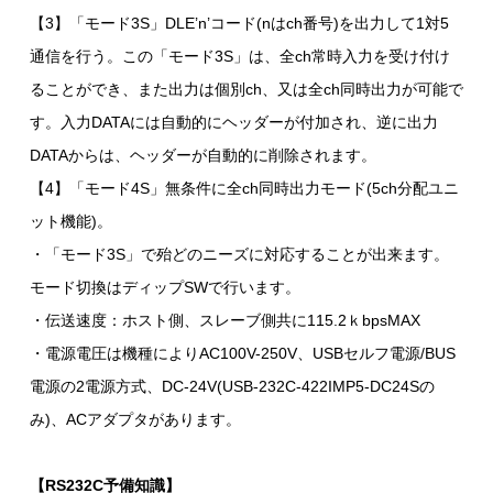
【3】「モード3S」DLE’n’コード(nはch番号)を出力して1対5
通信を行う。この「モード3S」は、全ch常時入力を受け付け
ることができ、また出力は個別ch、又は全ch同時出力が可能で
す。入力DATAには自動的にヘッダーが付加され、逆に出力
DATAからは、ヘッダーが自動的に削除されます。
【4】「モード4S」無条件に全ch同時出力モード(5ch分配ユニ
ット機能)。
・「モード3S」で殆どのニーズに対応することが出来ます。
モード切換はディップSWで行います。
・伝送速度：ホスト側、スレーブ側共に115.2ｋbpsMAX
・電源電圧は機種によりAC100V-250V、USBセルフ電源/BUS
電源の2電源方式、DC-24V(USB-232C-422IMP5-DC24Sの
み)、ACアダプタがあります。
【RS232C予備知識】