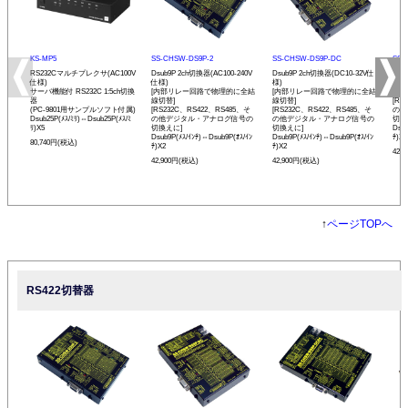
KS-MP5
SS-CHSW-DS9P-2
SS-CHSW-DS9P-DC
SS-
RS232Cマルチプレクサ(AC100V
Dsub9P 2ch切換器(AC100-240V
Dsub9P 2ch切換器(DC10-32V仕
Dsu
仕様)
仕様)
様)
[内
サーバ機能付 RS232C 1:5ch切換
[内部リレー回路で物理的に全結
[内部リレー回路で物理的に全結
線切
器
線切替]
線切替]
[RS
(PC-9801用サンプルソフト付属)
[RS232C、RS422、RS485、そ
[RS232C、RS422、RS485、そ
の他
Dsub25P(ﾒｽ/ﾐﾘ)⇔Dsub25P(ﾒｽ/ﾐ
の他デジタル・アナログ信号の
の他デジタル・アナログ信号の
切換
ﾘ)X5
切換えに]
切換えに]
Dsub
Dsub9P(ﾒｽ/ｲﾝﾁ)⇔Dsub9P(ｵｽ/ｲﾝ
Dsub9P(ﾒｽ/ｲﾝﾁ)⇔Dsub9P(ｵｽ/ｲﾝ
ﾁ)X2
80,740円(税込)
ﾁ)X2
ﾁ)X2
42,
42,900円(税込)
42,900円(税込)
↑
ページTOPへ
RS422切替器