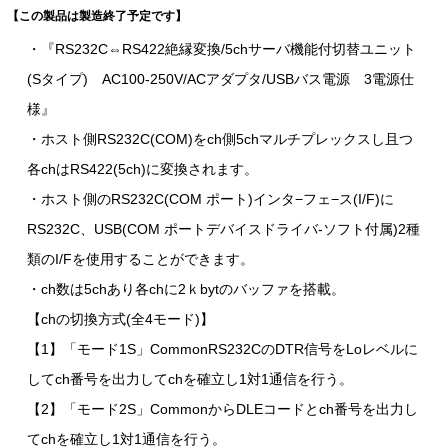
【この製品は製造終了予定です】
・『RS232C⇔RS422絶縁変換/5chサーバ機能付切替ユニット
(Sタイプ) AC100-250V/ACアダプタ/USBバス電源 3電源仕
様』
・ホスト側RS232C(COM)をch側5chマルチプレックスし且つ
各chはRS422(5ch)に変換されます。
・ホスト側のRS232C(COM ポート)インタ−フェ−ス(I/F)に
RS232C、USB(COM ポートデバイスドライバ-ソフト付属)2種
類のI/Fを使用することができます。
・ch数は5chあり各chに2ｋbytのバッファを搭載。
【chの切換方式(全4モード)】
【1】「モード1S」CommonRS232CのDTR信号をLoレベルに
してch番号を出力してchを確立し1対1通信を行う。
【2】「モード2S」CommonからDLEコードとch番号を出力し
てchを確立し1対1通信を行う。