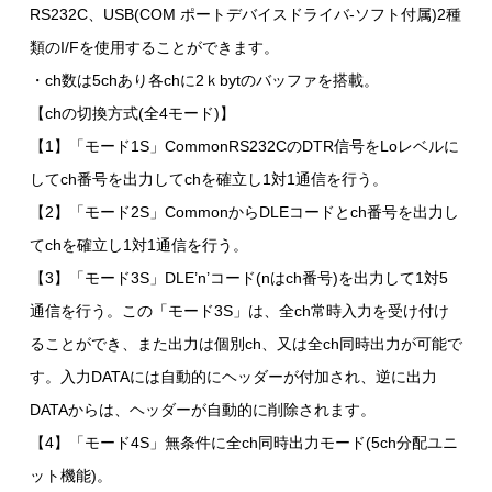
RS232C、USB(COM ポートデバイスドライバ-ソフト付属)2種
類のI/Fを使用することができます。
・ch数は5chあり各chに2ｋbytのバッファを搭載。
【chの切換方式(全4モード)】
【1】「モード1S」CommonRS232CのDTR信号をLoレベルに
してch番号を出力してchを確立し1対1通信を行う。
【2】「モード2S」CommonからDLEコードとch番号を出力し
てchを確立し1対1通信を行う。
【3】「モード3S」DLE’n’コード(nはch番号)を出力して1対5
通信を行う。この「モード3S」は、全ch常時入力を受け付け
ることができ、また出力は個別ch、又は全ch同時出力が可能で
す。入力DATAには自動的にヘッダーが付加され、逆に出力
DATAからは、ヘッダーが自動的に削除されます。
【4】「モード4S」無条件に全ch同時出力モード(5ch分配ユニ
ット機能)。