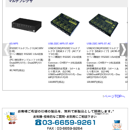
マルチプレクサ
KS-MP5
USB-232C-MP5-ST-ADP
USB-232C-MP5-ST-AC
USB
RS232Cマルチプレクサ(AC100V
USB(VCOM)/RS232Cマルチプ
USB(VCOM)/RS232Cマルチプ
USB
仕様)
レクサ【絶縁タイプ】 (ACアダ
レクサ【絶縁タイプ】 (AC90-25
レク
サーバ機能付 RS232C 1:5ch切換
プタ仕様)
0V仕様)
V仕
器
サーバ機能付 RS232C 1:5ch切換
サーバ機能付 RS232C 1:5ch切換
サーバ
(PC-9801用サンプルソフト付属)
器
器
器
Dsub25P(ﾒｽ/ﾐﾘ)⇔Dsub25P(ﾒｽ/ﾐ
Common⇔CH間データ転送経路
Common⇔CH間データ転送経路
Co
ﾘ)X5
制御器
制御器
制御
[外部機器供給電源：1ポートあ
[外部機器供給電源：1ポートあ
[外
80,740円(税込)
たり最大1A、合計3A]
たり最大1A、合計4A]
たり
USB/Dsub9P(DCE/ﾒｽ/ｲﾝﾁ)⇔Dsu
USB/Dsub9P(DCE/ﾒｽ/ｲﾝﾁ)⇔Dsu
USB
b9P(DTE/ｵｽ/ｲﾝﾁ)X5
b9P(DTE/ｵｽ/ｲﾝﾁ)X5
b9P(
118,800円(税込)
130,680円(税込)
130
↑
ページTOPへ