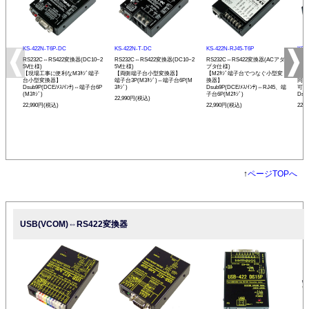
KS-422N-T6P-DC
KS-422N-T-DC
KS-422N-RJ45-T6P
KS-
RS232C⇔RS422変換器(DC10~2
RS232C⇔RS422変換器(DC10~2
RS232C⇔RS422変換器(ACアダ
RS
5V仕様)
5V仕様)
プタ仕様)
プタ
【現場工事に便利なM3ﾈｼﾞ端子
【両側端子台小型変換器】
【M2ﾈｼﾞ端子台でつなぐ小型変
【R
台小型変換器】
端子台3P(M3ﾈｼﾞ)⇔端子台6P(M
換器】
同士
Dsub9P(DCE/ﾒｽ/ｲﾝﾁ)⇔端子台6P
3ﾈｼﾞ)
Dsub9P(DCE/ﾒｽ/ｲﾝﾁ)⇔RJ45、端
可能
(M3ﾈｼﾞ)
子台6P(M2ﾈｼﾞ)
Dsu
22,990円(税込)
22,990円(税込)
22,990円(税込)
22,
↑
ページTOPへ
USB(VCOM)⇔RS422変換器