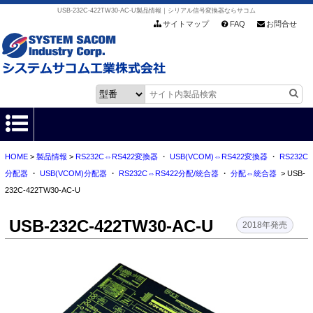
USB-232C-422TW30-AC-U製品情報｜シリアル信号変換器ならサコム
サイトマップ
FAQ
お問合せ
HOME
>
製品情報
>
RS232C⇔RS422変換器
・
USB(VCOM)⇔RS422変換器
・
RS232C
HOME
分配器
・
USB(VCOM)分配器
・
RS232C⇔RS422分配/統合器
・
分配⇔統合器
> USB-
232C-422TW30-AC-U
製品情報
USB-232C-422TW30-AC-U
各種ダウンロード
2018年発売
お客様サポート
会社情報