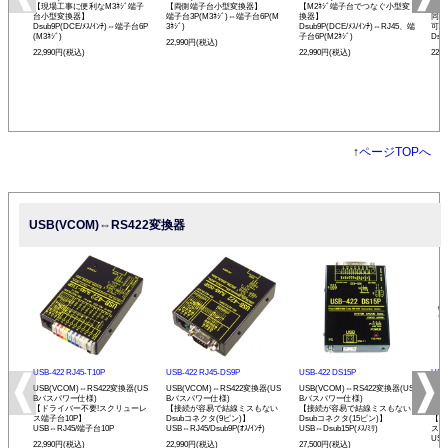
【現場工事に便利なM3ﾈｼﾞ端子
【両側端子台小型変換器】
【M2ﾈｼﾞ端子台でつなぐ小型変
【R
台小型変換器】
端子台3P(M3ﾈｼﾞ)⇔端子台6P(M
換器】
同士
Dsub9P(DCE/ﾒｽ/ｲﾝﾁ)⇔端子台6P
3ﾈｼﾞ)
Dsub9P(DCE/ﾒｽ/ｲﾝﾁ)⇔RJ45、端
可能
(M3ﾈｼﾞ)
子台6P(M2ﾈｼﾞ)
Dsu
22,990円(税込)
22,990円(税込)
22,990円(税込)
22,
↑
ページTOPへ
USB(VCOM)⇔RS422変換器
USB-422 RJ45-T10P
USB-422 RJ45-DS9P
USB-422 DS15P
USB-
USB(VCOM)⇔RS422変換器(US
USB(VCOM)⇔RS422変換器(US
USB(VCOM)⇔RS422変換器(US
USB
Bバスパワー仕様)
Bバスパワー仕様)
Bバスパワー仕様)
Bバ
【ドライバー不要!スクリューレ
【接続が容易で結線ミスもない
【接続が容易で結線ミスもない
プ】
ス端子台10P】
Dsubコネクタ(9ピン)】
Dsubコネクタ(15ピン)】
【ド
USB⇔RJ45/端子台10P
USB⇔RJ45/Dsub9P(ｵｽ/ｲﾝﾁ)
USB⇔Dsub15P(ﾒｽ/ﾐﾘ)
ス端
USB
22,990円(税込)
22,990円(税込)
27,500円(税込)