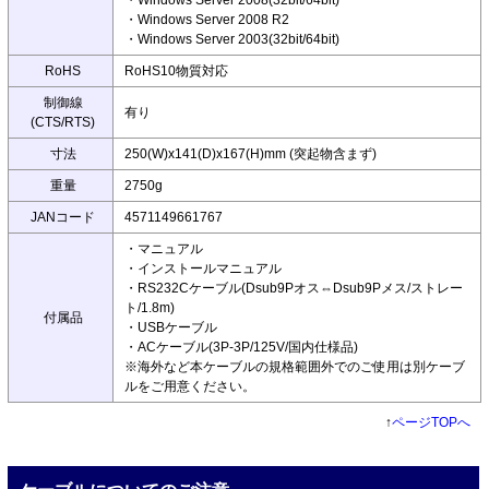
・Windows Server 2008(32bit/64bit)
・Windows Server 2008 R2
・Windows Server 2003(32bit/64bit)
RoHS
RoHS10物質対応
制御線
有り
(CTS/RTS)
寸法
250(W)x141(D)x167(H)mm (突起物含まず)
重量
2750g
JANコード
4571149661767
・マニュアル
・インストールマニュアル
・RS232Cケーブル(Dsub9Pオス⇔Dsub9Pメス/ストレー
ト/1.8m)
付属品
・USBケーブル
・ACケーブル(3P-3P/125V/国内仕様品)
※海外など本ケーブルの規格範囲外でのご使用は別ケーブ
ルをご用意ください。
↑
ページTOPへ