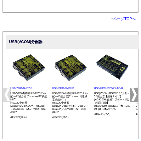
↑
ページTOPへ
USB(VCOM)分配器
USB-232C-BND2-P
USB-232C-BND2-B
USB-232C-232TW5-AC-U
USB
USB(VCOM)搭載 RS-232C 2:4分
USB(VCOM)搭載 RS-232C 2:4分
USB(VCOM)/RS232C 1:5分配⇔
USB
配⇔4:2統合器 (Common:PC接続
配⇔4:2統合器(Common:周辺機
5:1統合器【絶縁タイプ】
⇔1
ﾀｲﾌﾟ)
器接続ﾀｲﾌﾟ)
(AC90-250V仕様)【5ポート単位
(A
RS232C中継器
RS232C中継器
で増設可能】
で増
Dsub9P(DCE/ﾒｽ/ｲﾝﾁ)、USB(B)
Dsub9P(DTE/ｵｽ/ｲﾝﾁ)、USB(B)⇔
USB/Dsub9P(DCE/ﾒｽ/ｲﾝﾁ)⇔Dsu
USB
⇔Dsub9P(DTE/ｵｽ/ｲﾝﾁ)X2、USB
Dsub9P(DCE/ﾒｽ/ｲﾝﾁ)X2、USB
b9P(DTE/ｵｽ/ｲﾝﾁ)X5
b9P(
(B)X2
(B)X2
78,650円(税込)
108
41,580円(税込)
41,580円(税込)