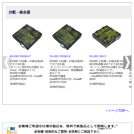
分配⇔統合器
SS-232C-PWSK2-P
SS-232C-PWSK2-B
SS-232C-SK2-P
SS-
RS232C 1:2分配⇔2:1統合器(AC
RS232C 1:2分配⇔2:1統合器(AC
RS232C 1:4分配⇔4:1統合器 US
RS2
アダプタ仕様)
アダプタ仕様)
B(COM)搭載 (ACアダプタ仕様)
B(
【パソコン等DTEを2分配】(Co
【バーコードリーダー等DCEを
【パソコン等DTEを分配】(Com
【バ
mmon：PC接続タイプ)
2分配】(Common：周辺機器接
mon：PC接続タイプ)
分配
RS232C中継器
続タイプ)
Dsub9P(DCE/ﾒｽ/ｲﾝﾁ) or USB(B)
タイ
Dsub9P(DCE/ﾒｽ/ｲﾝﾁ)⇔Dsub9P
RS232C中継器
⇔Dsub9P(DTE/ｵｽ/ｲﾝﾁ)X2/USB
Dsub
(DTE/ｵｽ/ｲﾝﾁ)X2
Dsub9P(DTE/ｵｽ/ｲﾝﾁ)⇔Dsub9P
(B)X2
⇔Ds
(DCE/ﾒｽ/ｲﾝﾁ)X2
(B)X
36,850円(税込)
41,580円(税込)
36,850円(税込)
41,
↑
ページTOPへ