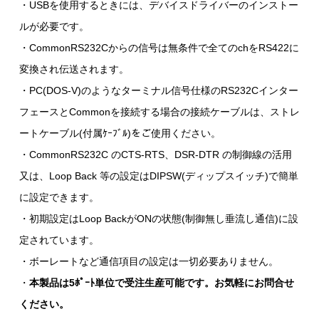
・USBを使用するときには、デバイスドライバーのインストー
ルが必要です。
・CommonRS232Cからの信号は無条件で全てのchをRS422に
変換され伝送されます。
・PC(DOS-V)のようなターミナル信号仕様のRS232Cインター
フェースとCommonを接続する場合の接続ケーブルは、ストレ
ートケーブル(付属ｹｰﾌﾞﾙ)をご使用ください。
・CommonRS232C のCTS-RTS、DSR-DTR の制御線の活用
又は、Loop Back 等の設定はDIPSW(ディップスイッチ)で簡単
に設定できます。
・初期設定はLoop BackがONの状態(制御無し垂流し通信)に設
定されています。
・ボーレートなど通信項目の設定は一切必要ありません。
・
本製品は5ﾎﾟｰﾄ単位で受注生産可能です。お気軽にお問合せ
ください。