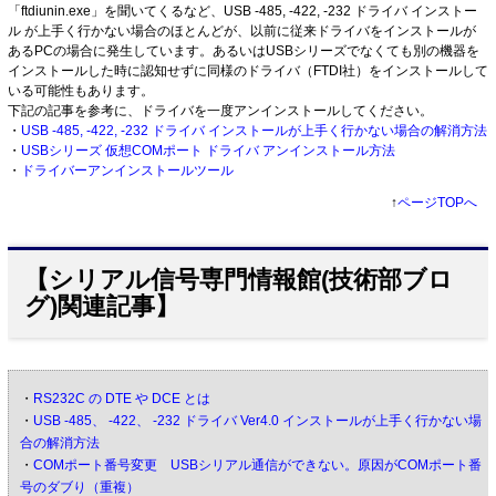
「ftdiunin.exe」を聞いてくるなど、USB -485, -422, -232 ドライバ インストー
ル が上手く行かない場合のほとんどが、以前に従来ドライバをインストールが
あるPCの場合に発生しています。あるいはUSBシリーズでなくても別の機器を
インストールした時に認知せずに同様のドライバ（FTDI社）をインストールして
いる可能性もあります。
下記の記事を参考に、ドライバを一度アンインストールしてください。
・
USB -485, -422, -232 ドライバ インストールが上手く行かない場合の解消方法
・
USBシリーズ 仮想COMポート ドライバ アンインストール方法
・
ドライバーアンインストールツール
↑
ページTOPへ
【シリアル信号専門情報館(技術部ブロ
グ)関連記事】
・
RS232C の DTE や DCE とは
・
USB -485、 -422、 -232 ドライバ Ver4.0 インストールが上手く行かない場
合の解消方法
・
COMポート番号変更 USBシリアル通信ができない。原因がCOMポート番
号のダブり（重複）