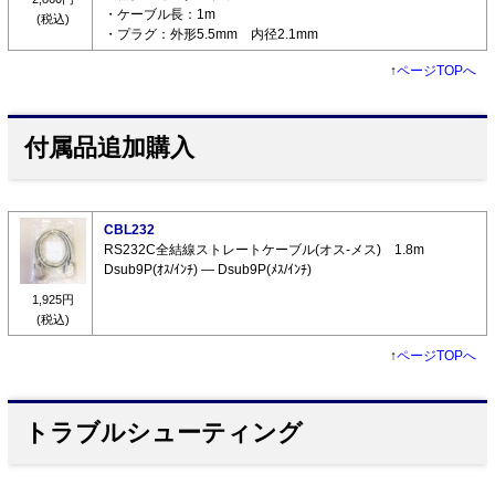
・ケーブル長：1m
(税込)
・プラグ：外形5.5mm 内径2.1mm
↑
ページTOPへ
付属品追加購入
CBL232
RS232C全結線ストレートケーブル(オス-メス) 1.8m
Dsub9P(ｵｽ/ｲﾝﾁ) ― Dsub9P(ﾒｽ/ｲﾝﾁ)
1,925円
(税込)
↑
ページTOPへ
トラブルシューティング