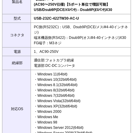
製品名
(AC90〜250V仕様)【5ポート単位で増設可能】
USB/Dsub9P(DCE/ﾒｽ/ｲﾝﾁ)⇔Dsub9P(ｵｽ/ｲﾝﾁ)X30
型式
USB-232C-422TW30-AC-U
PC側(RS232C)：USB、Dsub9P(DCE/メス/#4-40インチネ
ジ)
コネクタ
端末機器側(RS422)：Dsub9P(オス/#4-40インチネジ)X30
FG端子：M3ネジ
電源
1、AC90-250V
通信部:フォトカプラ絶縁
絶縁部
電源部:DC-DCコンバータ
・Windows 11(64bit)
・Windows 10(32bit/64bit)
・Windows 8.1(32bit/64bit)
・Windows 8(32bit/64bit)
・Windows 7(32bit/64bit)
・Windows Vista(32bit/64bit)
・Windows XP(32bit/64bit)
対応OS
・Windows 2000
・Windows Me
・Windows 98
・Windows Server 2012(64bit)