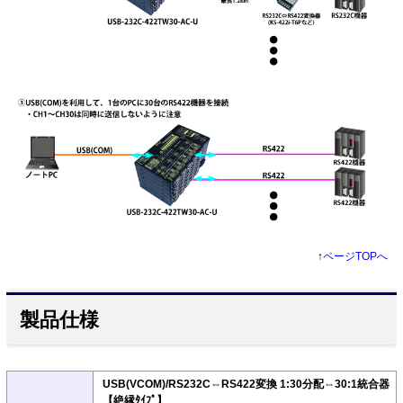
↑
ページTOPへ
製品仕様
USB(VCOM)/RS232C⇔RS422変換 1:30分配⇔30:1統合器
【絶縁ﾀｲﾌﾟ】