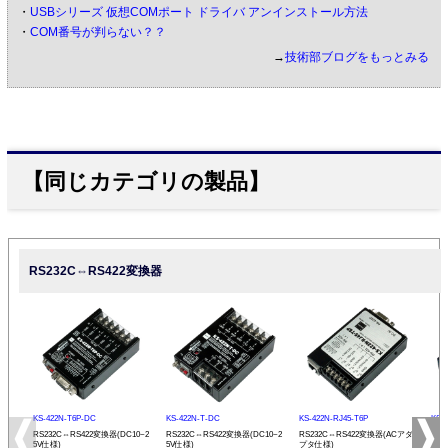
・
USBシリーズ 仮想COMポート ドライバ アンインストール方法
・
COM番号が判らない？？
→
技術部ブログをもっとみる
【同じカテゴリの製品】
RS232C⇔RS422変換器
KS-422N-T6P-DC
KS-422N-T-DC
KS-422N-RJ45-T6P
KS-
RS232C⇔RS422変換器(DC10~2
RS232C⇔RS422変換器(DC10~2
RS232C⇔RS422変換器(ACアダ
RS
5V仕様)
5V仕様)
プタ仕様)
プタ