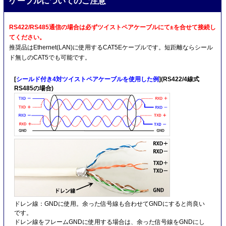
ケーブルについてのご注意
RS422/RS485通信の場合は必ずツイストペアケーブルにて±を合せて接続し
てください。
推奨品はEthernet(LAN)に使用するCAT5Eケーブルです。短距離ならシール
ド無しのCAT5でも可能です。
[
シールド付き4対ツイストペアケーブルを使用した例
](RS422/4線式
RS485の場合)
ドレン線：GNDに使用。余った信号線も合わせてGNDにすると尚良い
です。
ドレン線をフレームGNDに使用する場合は、余った信号線をGNDにし