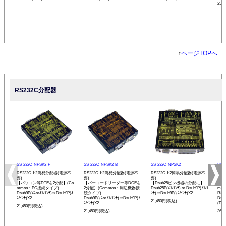
25,
↑
ページTOPへ
RS232C分配器
SS-232C-NPSK2-P
SS-232C-NPSK2-B
SS-232C-NPSK2
SS-
RS232C 1:2簡易分配器(電源不
RS232C 1:2簡易分配器(電源不
RS232C 1:2簡易分配器(電源不
RS2
要)
要)
要)
アダ
【パソコン等DTEを2分配】(Co
【バーコードリーダー等DCEを
【Dsub25ピン機器の分配に】
【パ
mmon：PC接続タイプ)
2分配】(Common：周辺機器接
Dsub25P(ﾒｽ/ｲﾝﾁ) or Dsub9P(ﾒｽ/ｲ
mm
Dsub9P(ﾒｽorｵｽ/ｲﾝﾁ)⇒Dsub9P(ｵ
続タイプ)
ﾝﾁ)⇒Dsub9P(ｵｽ/ｲﾝﾁ)X2
RS
ｽ/ｲﾝﾁ)X2
Dsub9P(ｵｽorﾒｽ/ｲﾝﾁ)⇒Dsub9P(ﾒ
Dsu
21,450円(税込)
ｽ/ｲﾝﾁ)X2
(DTE
21,450円(税込)
21,450円(税込)
36,