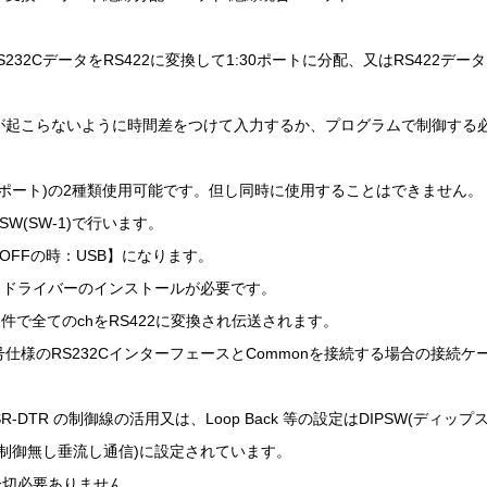
RS232CデータをRS422に変換して1:30ポートに分配、又はRS422デー
は衝突が起こらないように時間差をつけて入力するか、プログラムで制御す
(COMポート)の2種類使用可能です。但し同時に使用することはできません。
SW(SW-1)で行います。
【OFFの時：USB】になります。
スドライバーのインストールが必要です。
無条件で全てのchをRS422に変換され伝送されます。
信号仕様のRS232CインターフェースとCommonを接続する場合の接続
S、DSR-DTR の制御線の活用又は、Loop Back 等の設定はDIPSW(デ
状態(制御無し垂流し通信)に設定されています。
一切必要ありません。