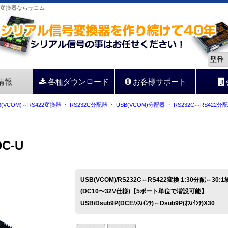
ル信号変換器ならサコム
情報
各種ダウンロード
お客様サポート
B(VCOM)⇔RS422変換器
・
RS232C分配器
・
USB(VCOM)分配器
・
RS232C⇔RS422分
DC-U
USB(VCOM)/RS232C⇔RS422変換 1:30分配⇔30
(DC10〜32V仕様)【5ポート単位で増設可能】
USB/Dsub9P(DCE/ﾒｽ/ｲﾝﾁ)⇔Dsub9P(ｵｽ/ｲﾝﾁ)X30