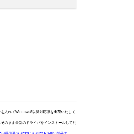
入れてWindows8以降対応版を出荷いたして
はそのまま最新のドライバをインストールして利
SB通信系(RS232C,RS422,RS485)製品の