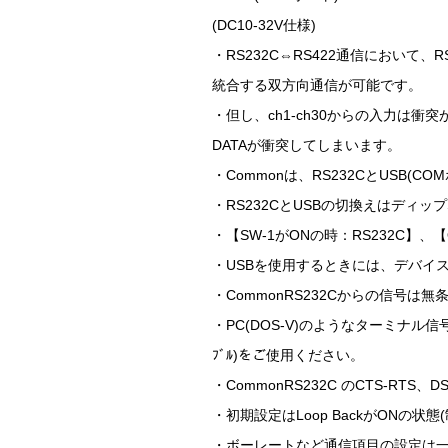
(DC10-32V仕様)
・RS232C⇔RS422通信において、
統合する双方向通信が可能です。
・但し、ch1-ch30からの入力
DATAが衝突してしまいます。
・Commonは、RS232CとUSB
・RS232CとUSBの切換えはディップ
・【SW-1がONの時：RS232C】、
・USBを使用するときには、デバイ
・CommonRS232Cからの信号は
・PC(DOS-V)のようなターミナル
ﾌﾞﾙ)をご使用ください。
・CommonRS232C のCTS-RT
・初期設定はLoop BackがONの
・ボーレートなど通信項目の設定は