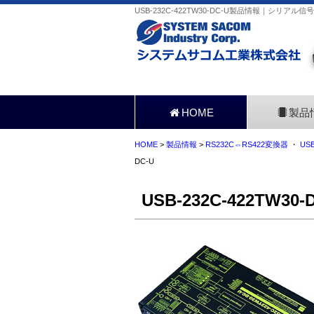
USB-232C-422TW30-DC-U製品情報｜シリア
HOME
製品
HOME
>
製品情報
>
RS232C⇔RS422変換器
・
US
DC-U
USB-232C-422TW30-