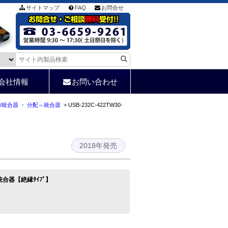
サイトマップ
FAQ
お問合せ
会社情報
お問い合わせ
配/統合器
・
分配⇔統合器
> USB-232C-422TW30-
2018年発売
:1統合器【絶縁ﾀｲﾌﾟ】