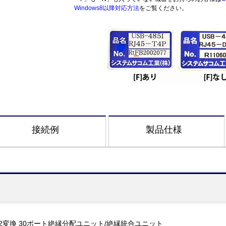
Windows8以降対応方法
をご覧ください。
接続例
製品仕様
S422変換 30ポート絶縁分配ユニット/絶縁統合ユニット