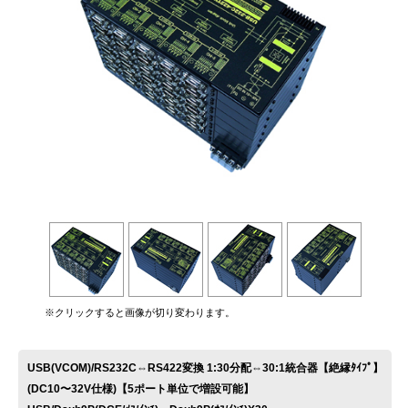
お問い合わせ
※クリックすると画像が切り変わります。
USB(VCOM)/RS232C⇔RS422変換 1:30分配⇔30:1統合器【絶縁ﾀｲﾌﾟ】
(DC10〜32V仕様)【5ポート単位で増設可能】