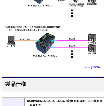
↑
ページTOPへ
製品仕様
USB(VCOM)/RS232C⇔RS422変換 1:30分配⇔30:1統合器
【絶縁ﾀｲﾌﾟ】