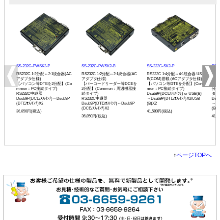
SS-232C-PWSK2-P
SS-232C-PWSK2-B
SS-232C-SK2-P
SS-
RS232C 1:2分配⇔2:1統合器(AC
RS232C 1:2分配⇔2:1統合器(AC
RS232C 1:4分配⇔4:1統合器 US
RS2
アダプタ仕様)
アダプタ仕様)
B(COM)搭載 (ACアダプタ仕様)
B(
【パソコン等DTEを2分配】(Co
【バーコードリーダー等DCEを
【パソコン等DTEを分配】(Com
【バ
mmon：PC接続タイプ)
2分配】(Common：周辺機器接
mon：PC接続タイプ)
分配
RS232C中継器
続タイプ)
Dsub9P(DCE/ﾒｽ/ｲﾝﾁ) or USB(B)
タイ
Dsub9P(DCE/ﾒｽ/ｲﾝﾁ)⇔Dsub9P
RS232C中継器
⇔Dsub9P(DTE/ｵｽ/ｲﾝﾁ)X2/USB
Dsub
(DTE/ｵｽ/ｲﾝﾁ)X2
Dsub9P(DTE/ｵｽ/ｲﾝﾁ)⇔Dsub9P
(B)X2
⇔Ds
(DCE/ﾒｽ/ｲﾝﾁ)X2
(B)X
36,850円(税込)
41,580円(税込)
36,850円(税込)
41,
↑
ページTOPへ