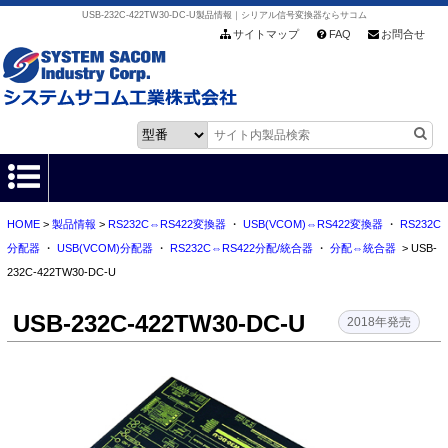
USB-232C-422TW30-DC-U製品情報｜シリアル信号変換器ならサコム
サイトマップ
FAQ
お問合せ
HOME
>
製品情報
>
RS232C⇔RS422変換器
・
USB(VCOM)⇔RS422変換器
・
RS232C
HOME
分配器
・
USB(VCOM)分配器
・
RS232C⇔RS422分配/統合器
・
分配⇔統合器
> USB-
232C-422TW30-DC-U
製品情報
USB-232C-422TW30-DC-U
各種ダウンロード
2018年発売
お客様サポート
会社情報