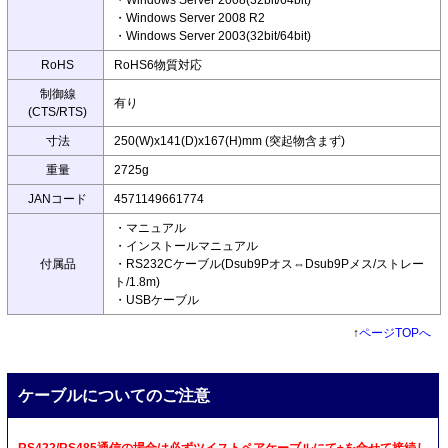
・Windows Server 2008(32bit/64bit)
・Windows Server 2008 R2
・Windows Server 2003(32bit/64bit)
RoHS
RoHS6物質対応
制御線
有り
(CTS/RTS)
寸法
250(W)x141(D)x167(H)mm (突起物含まず)
重量
2725g
JANコード
4571149661774
・マニュアル
・インストールマニュアル
付属品
・RS232Cケーブル(Dsub9Pオス⇔Dsub9Pメス/ストレー
ト/1.8m)
・USBケーブル
↑
ページTOPへ
ケーブルについてのご注意