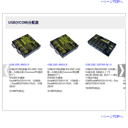
↑
ページTOPへ
USB(VCOM)分配器
USB-232C-BND2-P
USB-232C-BND2-B
USB-232C-232TW5-AC-U
USB
USB(VCOM)搭載 RS-232C 2:4分
USB(VCOM)搭載 RS-232C 2:4分
USB(VCOM)/RS232C 1:5分配⇔
USB
配⇔4:2統合器 (Common:PC接続
配⇔4:2統合器(Common:周辺機
5:1統合器【絶縁タイプ】
⇔1
ﾀｲﾌﾟ)
器接続ﾀｲﾌﾟ)
(AC90-250V仕様)【5ポート単位
(A
RS232C中継器
RS232C中継器
で増設可能】
で増
Dsub9P(DCE/ﾒｽ/ｲﾝﾁ)、USB(B)
Dsub9P(DTE/ｵｽ/ｲﾝﾁ)、USB(B)⇔
USB/Dsub9P(DCE/ﾒｽ/ｲﾝﾁ)⇔Dsu
USB
⇔Dsub9P(DTE/ｵｽ/ｲﾝﾁ)X2、USB
Dsub9P(DCE/ﾒｽ/ｲﾝﾁ)X2、USB
b9P(DTE/ｵｽ/ｲﾝﾁ)X5
b9P(
(B)X2
(B)X2
78,650円(税込)
108
41,580円(税込)
41,580円(税込)
↑
ページTOPへ