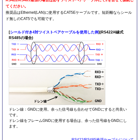
RS422/RS485通信の場合は必ずツイストペアケーブルにて±を合せて接続し
てください。
推奨品はEthernet(LAN)に使用するCAT5Eケーブルです。短距離ならシール
ド無しのCAT5でも可能です。
[
シールド付き4対ツイストペアケーブルを使用した例
](RS422/4線式
RS485の場合)
ドレン線：GNDに使用。余った信号線も合わせてGNDにすると尚良い
です。
ドレン線をフレームGNDに使用する場合は、余った信号線をGNDにし
ます。
→
RS422/RS485推奨ケーブルについて