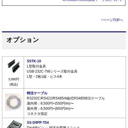
↑
ページTOPへ
オプション
SSTK-10
L型取付金具
USB-232C-TWシリーズ取付金具
L型・2枚1組・ビス4本
3,080円
(税込)
特注ケーブル
RS232C/RS422/RS485/4線式RS485特注ケーブル
屋内用：8,500円+(550円/m)〜
屋外用：8,500円+(850円/m)〜
コネクタ指定
SS-D9PP-T54
Dsub9ピン ⇔ 端子台変換ユニット