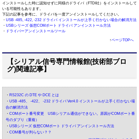
インストールした時に認知せずに同様のドライバ（FTDI社）をインストールして
いる可能性もあります。
下記の記事を参考に、ドライバを一度アンインストールしてください。
・
USB -485, -422, -232 ドライバ インストールが上手く行かない場合の解消方法
・
USBシリーズ 仮想COMポート ドライバ アンインストール方法
・
ドライバーアンインストールツール
↑
ページTOPへ
【シリアル信号専門情報館(技術部ブロ
グ)関連記事】
・
RS232C の DTE や DCE とは
・
USB -485、 -422、 -232 ドライバ Ver4.0 インストールが上手く行かない場
合の解消方法
・
COMポート番号変更 USBシリアル通信ができない。原因がCOMポート番
号のダブり（重複）
・
USBシリーズ 仮想COMポート ドライバ アンインストール方法
・
COM番号が判らない？？