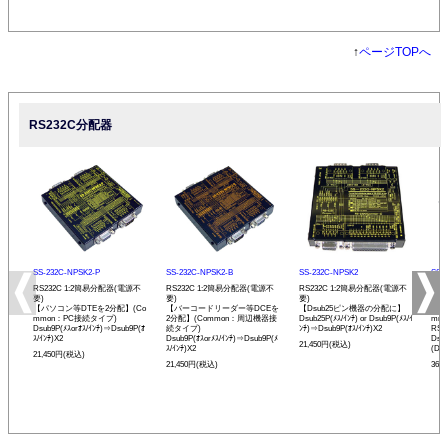
↑
ページTOPへ
RS232C分配器
SS-232C-NPSK2-P
SS-232C-NPSK2-B
SS-232C-NPSK2
SS-
RS232C 1:2簡易分配器(電源不
RS232C 1:2簡易分配器(電源不
RS232C 1:2簡易分配器(電源不
RS2
要)
要)
要)
アダ
【パソコン等DTEを2分配】(Co
【バーコードリーダー等DCEを
【Dsub25ピン機器の分配に】
【パ
mmon：PC接続タイプ)
2分配】(Common：周辺機器接
Dsub25P(ﾒｽ/ｲﾝﾁ) or Dsub9P(ﾒｽ/ｲ
mm
Dsub9P(ﾒｽorｵｽ/ｲﾝﾁ)⇒Dsub9P(ｵ
続タイプ)
ﾝﾁ)⇒Dsub9P(ｵｽ/ｲﾝﾁ)X2
RS
ｽ/ｲﾝﾁ)X2
Dsub9P(ｵｽorﾒｽ/ｲﾝﾁ)⇒Dsub9P(ﾒ
Dsu
21,450円(税込)
ｽ/ｲﾝﾁ)X2
(DTE
21,450円(税込)
21,450円(税込)
36,