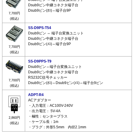
Dsub9ピン中継コネクタ端子台
Dsub9ピン(ｵｽ)⇔端子台9P
7,700円
(税込)
SS-D9PS-T54
Dsub9ピン ⇔ 端子台変換ユニット
Dsub9ピン中継コネクタ端子台
Dsub9ピン(ﾒｽ)⇔端子台9P
7,700円
(税込)
SS-D9PPS-T9
Dsub9ピン⇔端子台変換ユニット
Dsub9ピン中継コネクタ端子台
RS232C信号チェッカー
7,700円
Dsub9ピン(ｵｽ)⇔Dsub9ピン(ﾒｽ)⇔端子台9ピン
(税込)
ADPT-R4
ACアダプター
・入力電圧：AC100V-240V
・出力電圧： 5V-4A
・極性：センタープラス
2,860円
・ケーブル長：1m
(税込)
・プラグ：外形5.5mm 内径2.1mm