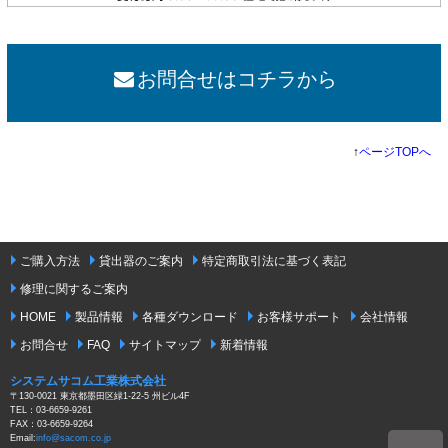
お問合せはコチラから
↑
ページTOPへ
ご購入方法
貸出器のご案内
特定商取引法に基づく表記
修理に関するご案内
HOME
製品情報
各種ダウンロード
お客様サポート
会社情報
お問合せ
FAQ
サイトマップ
新着情報
システムサコム工業株式会社
〒130-0021 東京都墨田区緑1-22-5 州ビル4F
TEL：03-6659-9261
FAX：03-6659-9264
Email:
info@sacom.co.jp