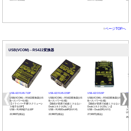
↑
ページTOPへ
USB(VCOM)⇔RS422変換器
USB-422 RJ45-T10P
USB-422 RJ45-DS9P
USB-422 DS15P
USB-
USB(VCOM)⇔RS422変換器(US
USB(VCOM)⇔RS422変換器(US
USB(VCOM)⇔RS422変換器(US
USB
Bバスパワー仕様)
Bバスパワー仕様)
Bバスパワー仕様)
Bバ
【ドライバー不要!スクリューレ
【接続が容易で結線ミスもない
【接続が容易で結線ミスもない
プ】
ス端子台10P】
Dsubコネクタ(9ピン)】
Dsubコネクタ(15ピン)】
【ド
USB⇔RJ45/端子台10P
USB⇔RJ45/Dsub9P(ｵｽ/ｲﾝﾁ)
USB⇔Dsub15P(ﾒｽ/ﾐﾘ)
ス端
USB
22,990円(税込)
22,990円(税込)
27,500円(税込)
25,