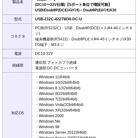
製品名
(DC10〜32V仕様)【5ポート単位で増設可能】
USB/Dsub9P(DCE/ﾒｽ/ｲﾝﾁ)⇔Dsub9P(ｵｽ/ｲﾝﾁ)X30
型式
USB-232C-422TW30-DC-U
PC側(RS232C)：USB、Dsub9P(DCE/メス/#4-40インチネ
ジ)
コネクタ
端末機器側(RS422)：Dsub9P(オス/#4-40インチネジ)X30
FG端子：M3ネジ
電源
DC10-32V
通信部:フォトカプラ絶縁
絶縁部
電源部:DC-DCコンバータ
・Windows 11(64bit)
・Windows 10(32bit/64bit)
・Windows 8.1(32bit/64bit)
・Windows 8(32bit/64bit)
・Windows 7(32bit/64bit)
・Windows Vista(32bit/64bit)
・Windows XP(32bit/64bit)
対応OS
・Windows 2000
・Windows Me
・Windows 98
・Windows Server 2012(64bit)