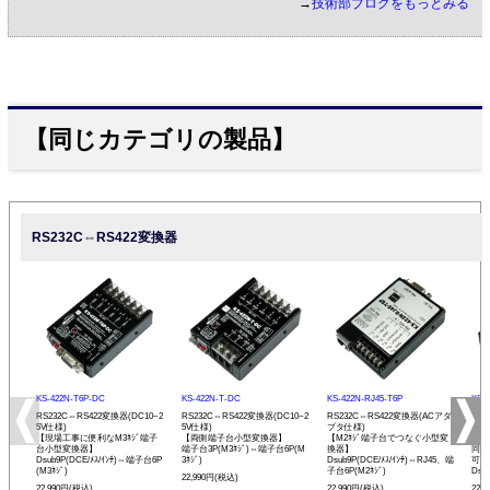
→
技術部ブログをもっとみる
【同じカテゴリの製品】
RS232C⇔RS422変換器
KS-422N-T6P-DC
KS-422N-T-DC
KS-422N-RJ45-T6P
KS-
RS232C⇔RS422変換器(DC10~2
RS232C⇔RS422変換器(DC10~2
RS232C⇔RS422変換器(ACアダ
RS
5V仕様)
5V仕様)
プタ仕様)
プタ
【現場工事に便利なM3ﾈｼﾞ端子
【両側端子台小型変換器】
【M2ﾈｼﾞ端子台でつなぐ小型変
【R
台小型変換器】
端子台3P(M3ﾈｼﾞ)⇔端子台6P(M
換器】
同士
Dsub9P(DCE/ﾒｽ/ｲﾝﾁ)⇔端子台6P
3ﾈｼﾞ)
Dsub9P(DCE/ﾒｽ/ｲﾝﾁ)⇔RJ45、端
可能
(M3ﾈｼﾞ)
子台6P(M2ﾈｼﾞ)
Dsu
22,990円(税込)
22,990円(税込)
22,990円(税込)
22,