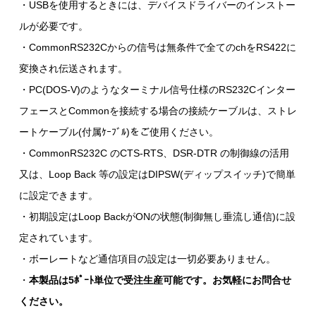
・USBを使用するときには、デバイスドライバーのインストー
ルが必要です。
・CommonRS232Cからの信号は無条件で全てのchをRS422に
変換され伝送されます。
・PC(DOS-V)のようなターミナル信号仕様のRS232Cインター
フェースとCommonを接続する場合の接続ケーブルは、ストレ
ートケーブル(付属ｹｰﾌﾞﾙ)をご使用ください。
・CommonRS232C のCTS-RTS、DSR-DTR の制御線の活用
又は、Loop Back 等の設定はDIPSW(ディップスイッチ)で簡単
に設定できます。
・初期設定はLoop BackがONの状態(制御無し垂流し通信)に設
定されています。
・ボーレートなど通信項目の設定は一切必要ありません。
・
本製品は5ﾎﾟｰﾄ単位で受注生産可能です。お気軽にお問合せ
ください。