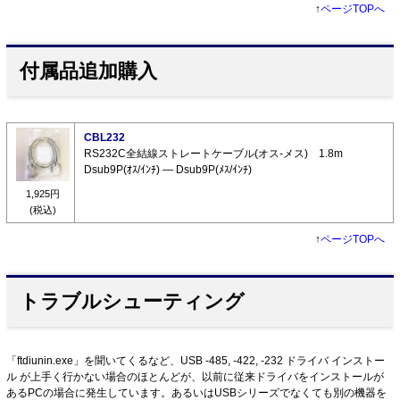
↑
ページTOPへ
付属品追加購入
CBL232
RS232C全結線ストレートケーブル(オス-メス) 1.8m
Dsub9P(ｵｽ/ｲﾝﾁ) ― Dsub9P(ﾒｽ/ｲﾝﾁ)
1,925円
(税込)
↑
ページTOPへ
トラブルシューティング
「ftdiunin.exe」を聞いてくるなど、USB -485, -422, -232 ドライバ インストー
ル が上手く行かない場合のほとんどが、以前に従来ドライバをインストールが
あるPCの場合に発生しています。あるいはUSBシリーズでなくても別の機器を