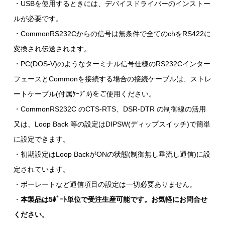
・USBを使用するときには、デバイスドライバーのインストー
ルが必要です。
・CommonRS232Cからの信号は無条件で全てのchをRS422に
変換され伝送されます。
・PC(DOS-V)のようなターミナル信号仕様のRS232Cインター
フェースとCommonを接続する場合の接続ケーブルは、ストレ
ートケーブル(付属ｹｰﾌﾞﾙ)をご使用ください。
・CommonRS232C のCTS-RTS、DSR-DTR の制御線の活用
又は、Loop Back 等の設定はDIPSW(ディップスイッチ)で簡単
に設定できます。
・初期設定はLoop BackがONの状態(制御無し垂流し通信)に設
定されています。
・ボーレートなど通信項目の設定は一切必要ありません。
・
本製品は5ﾎﾟｰﾄ単位で受注生産可能です。お気軽にお問合せ
ください。