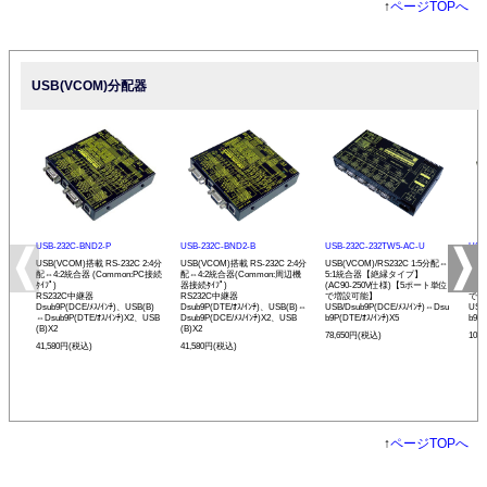
↑
ページTOPへ
USB(VCOM)分配器
USB-232C-BND2-P
USB-232C-BND2-B
USB-232C-232TW5-AC-U
USB
USB(VCOM)搭載 RS-232C 2:4分
USB(VCOM)搭載 RS-232C 2:4分
USB(VCOM)/RS232C 1:5分配⇔
USB
配⇔4:2統合器 (Common:PC接続
配⇔4:2統合器(Common:周辺機
5:1統合器【絶縁タイプ】
⇔1
ﾀｲﾌﾟ)
器接続ﾀｲﾌﾟ)
(AC90-250V仕様)【5ポート単位
(A
RS232C中継器
RS232C中継器
で増設可能】
で増
Dsub9P(DCE/ﾒｽ/ｲﾝﾁ)、USB(B)
Dsub9P(DTE/ｵｽ/ｲﾝﾁ)、USB(B)⇔
USB/Dsub9P(DCE/ﾒｽ/ｲﾝﾁ)⇔Dsu
USB
⇔Dsub9P(DTE/ｵｽ/ｲﾝﾁ)X2、USB
Dsub9P(DCE/ﾒｽ/ｲﾝﾁ)X2、USB
b9P(DTE/ｵｽ/ｲﾝﾁ)X5
b9P(
(B)X2
(B)X2
78,650円(税込)
108
41,580円(税込)
41,580円(税込)
↑
ページTOPへ