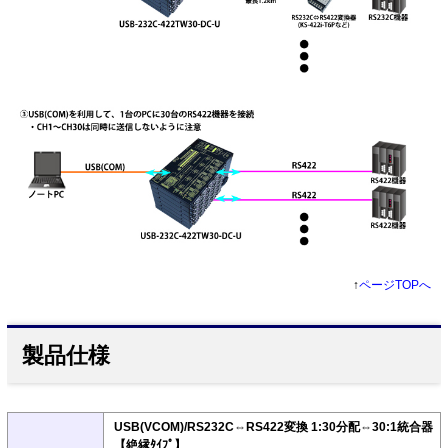
↑
ページTOPへ
製品仕様
USB(VCOM)/RS232C⇔RS422変換 1:30分配⇔30:1統合器
【絶縁ﾀｲﾌﾟ】