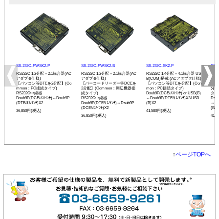
SS-232C-PWSK2-P
SS-232C-PWSK2-B
SS-232C-SK2-P
SS-
RS232C 1:2分配⇔2:1統合器(AC
RS232C 1:2分配⇔2:1統合器(AC
RS232C 1:4分配⇔4:1統合器 US
RS2
アダプタ仕様)
アダプタ仕様)
B(COM)搭載 (ACアダプタ仕様)
B(
【パソコン等DTEを2分配】(Co
【バーコードリーダー等DCEを
【パソコン等DTEを分配】(Com
【バ
mmon：PC接続タイプ)
2分配】(Common：周辺機器接
mon：PC接続タイプ)
分配
RS232C中継器
続タイプ)
Dsub9P(DCE/ﾒｽ/ｲﾝﾁ) or USB(B)
タイ
Dsub9P(DCE/ﾒｽ/ｲﾝﾁ)⇔Dsub9P
RS232C中継器
⇔Dsub9P(DTE/ｵｽ/ｲﾝﾁ)X2/USB
Dsub
(DTE/ｵｽ/ｲﾝﾁ)X2
Dsub9P(DTE/ｵｽ/ｲﾝﾁ)⇔Dsub9P
(B)X2
⇔Ds
(DCE/ﾒｽ/ｲﾝﾁ)X2
(B)X
36,850円(税込)
41,580円(税込)
36,850円(税込)
41,
↑
ページTOPへ