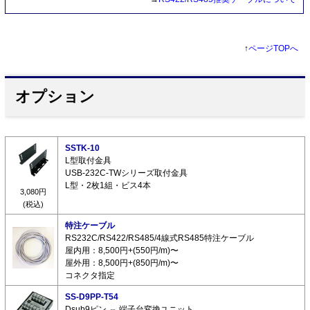
↑
ページTOPへ
オプション
SSTK-10
L型取付金具
USB-232C-TWシリーズ取付金具
L型・2枚1組・ビス4本
3,080円
(税込)
特注ケーブル
RS232C/RS422/RS485/4線式RS485特注ケーブル
屋内用：8,500円+(550円/m)〜
屋外用：8,500円+(850円/m)〜
コネクタ指定
SS-D9PP-T54
Dsub9ピン ⇔ 端子台変換ユニット