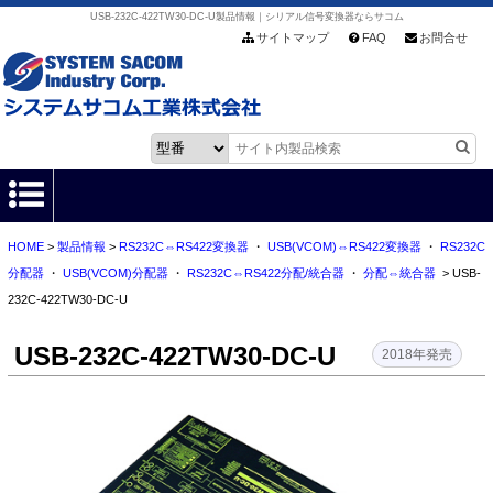
USB-232C-422TW30-DC-U製品情報｜シリアル信号変換器ならサコム
サイトマップ
FAQ
お問合せ
HOME
>
製品情報
>
RS232C⇔RS422変換器
・
USB(VCOM)⇔RS422変換器
・
RS232C
HOME
分配器
・
USB(VCOM)分配器
・
RS232C⇔RS422分配/統合器
・
分配⇔統合器
> USB-
232C-422TW30-DC-U
製品情報
USB-232C-422TW30-DC-U
各種ダウンロード
2018年発売
お客様サポート
会社情報