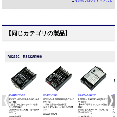
→
技術部ブログをもっとみる
【同じカテゴリの製品】
RS232C⇔RS422変換器
KS-422N-T6P-DC
KS-422N-T-DC
KS-422N-RJ45-T6P
KS-
RS232C⇔RS422変換器(DC10~2
RS232C⇔RS422変換器(DC10~2
RS232C⇔RS422変換器(ACアダ
RS
5V仕様)
5V仕様)
プタ仕様)
プタ
【現場工事に便利なM3ﾈｼﾞ端子
【両側端子台小型変換器】
【M2ﾈｼﾞ端子台でつなぐ小型変
【R
台小型変換器】
端子台3P(M3ﾈｼﾞ)⇔端子台6P(M
換器】
同士
Dsub9P(DCE/ﾒｽ/ｲﾝﾁ)⇔端子台6P
3ﾈｼﾞ)
Dsub9P(DCE/ﾒｽ/ｲﾝﾁ)⇔RJ45、端
可能
(M3ﾈｼﾞ)
子台6P(M2ﾈｼﾞ)
Dsu
22,990円(税込)
22,990円(税込)
22,990円(税込)
22,