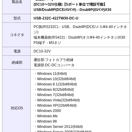
製品名
(DC10〜32V仕様)【5ポート単位で増設可能】
USB/Dsub9P(DCE/ﾒｽ/ｲﾝﾁ)⇔Dsub9P(ｵｽ/ｲﾝﾁ)X30
型式
USB-232C-422TW30-DC-U
PC側(RS232C)：USB、Dsub9P(DCE/メス/#4-40インチネ
ジ)
コネクタ
端末機器側(RS422)：Dsub9P(オス/#4-40インチネジ)X30
FG端子：M3ネジ
電源
DC10-32V
通信部:フォトカプラ絶縁
絶縁部
電源部:DC-DCコンバータ
・Windows 11(64bit)
・Windows 10(32bit/64bit)
・Windows 8.1(32bit/64bit)
・Windows 8(32bit/64bit)
・Windows 7(32bit/64bit)
・Windows Vista(32bit/64bit)
・Windows XP(32bit/64bit)
対応OS
・Windows 2000
・Windows Me
・Windows 98
・Windows Server 2012(64bit)