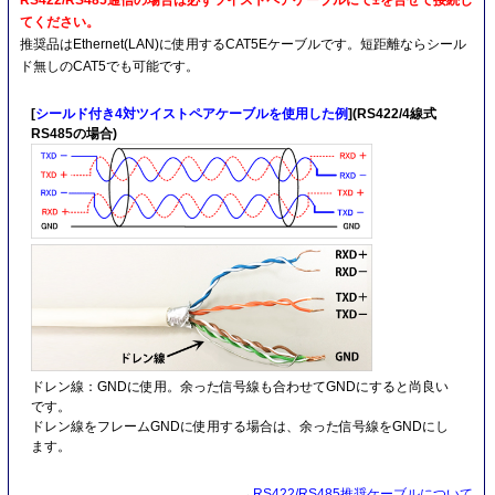
RS422/RS485通信の場合は必ずツイストペアケーブルにて±を合せて接続し
てください。
推奨品はEthernet(LAN)に使用するCAT5Eケーブルです。短距離ならシール
ド無しのCAT5でも可能です。
[
シールド付き4対ツイストペアケーブルを使用した例
](RS422/4線式
RS485の場合)
ドレン線：GNDに使用。余った信号線も合わせてGNDにすると尚良い
です。
ドレン線をフレームGNDに使用する場合は、余った信号線をGNDにし
ます。
→
RS422/RS485推奨ケーブルについて