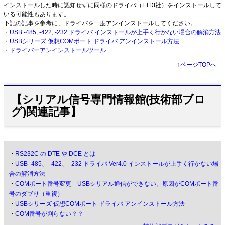
インストールした時に認知せずに同様のドライバ（FTDI社）をインストールして
いる可能性もあります。
下記の記事を参考に、ドライバを一度アンインストールしてください。
・
USB -485, -422, -232 ドライバ インストールが上手く行かない場合の解消方法
・
USBシリーズ 仮想COMポート ドライバ アンインストール方法
・
ドライバーアンインストールツール
↑
ページTOPへ
【シリアル信号専門情報館(技術部ブロ
グ)関連記事】
・
RS232C の DTE や DCE とは
・
USB -485、 -422、 -232 ドライバ Ver4.0 インストールが上手く行かない場
合の解消方法
・
COMポート番号変更 USBシリアル通信ができない。原因がCOMポート番
号のダブり（重複）
・
USBシリーズ 仮想COMポート ドライバ アンインストール方法
・
COM番号が判らない？？