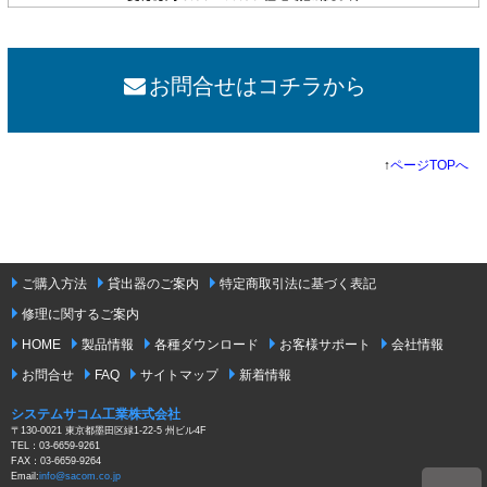
お問合せはコチラから
↑
ページTOPへ
ご購入方法
貸出器のご案内
特定商取引法に基づく表記
修理に関するご案内
HOME
製品情報
各種ダウンロード
お客様サポート
会社情報
お問合せ
FAQ
サイトマップ
新着情報
システムサコム工業株式会社
〒130-0021 東京都墨田区緑1-22-5 州ビル4F
TEL：03-6659-9261
FAX：03-6659-9264
Email:
info@sacom.co.jp