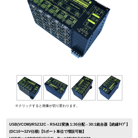
お問い合わせ
※クリックすると画像が切り変わります。
USB(VCOM)/RS232C⇔RS422変換 1:30分配⇔30:1統合器【絶縁ﾀｲﾌﾟ】
(DC10〜32V仕様)【5ポート単位で増設可能】