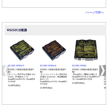
↑
ページTOPへ
RS232C分配器
SS-232C-NPSK2-P
SS-232C-NPSK2-B
SS-232C-NPSK2
SS-
RS232C 1:2簡易分配器(電源不
RS232C 1:2簡易分配器(電源不
RS232C 1:2簡易分配器(電源不
RS2
要)
要)
要)
アダ
【パソコン等DTEを2分配】(Co
【バーコードリーダー等DCEを
【Dsub25ピン機器の分配に】
【パ
mmon：PC接続タイプ)
2分配】(Common：周辺機器接
Dsub25P(ﾒｽ/ｲﾝﾁ) or Dsub9P(ﾒｽ/ｲ
mm
Dsub9P(ﾒｽorｵｽ/ｲﾝﾁ)⇒Dsub9P(ｵ
続タイプ)
ﾝﾁ)⇒Dsub9P(ｵｽ/ｲﾝﾁ)X2
RS
ｽ/ｲﾝﾁ)X2
Dsub9P(ｵｽorﾒｽ/ｲﾝﾁ)⇒Dsub9P(ﾒ
Dsu
21,450円(税込)
ｽ/ｲﾝﾁ)X2
(DTE
21,450円(税込)
21,450円(税込)
36,