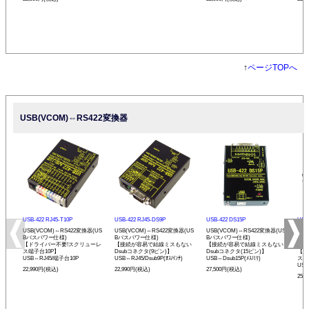
↑
ページTOPへ
USB(VCOM)⇔RS422変換器
USB-422 RJ45-T10P
USB-422 RJ45-DS9P
USB-422 DS15P
USB-
USB(VCOM)⇔RS422変換器(US
USB(VCOM)⇔RS422変換器(US
USB(VCOM)⇔RS422変換器(US
USB
Bバスパワー仕様)
Bバスパワー仕様)
Bバスパワー仕様)
Bバ
【ドライバー不要!スクリューレ
【接続が容易で結線ミスもない
【接続が容易で結線ミスもない
プ】
ス端子台10P】
Dsubコネクタ(9ピン)】
Dsubコネクタ(15ピン)】
【ド
USB⇔RJ45/端子台10P
USB⇔RJ45/Dsub9P(ｵｽ/ｲﾝﾁ)
USB⇔Dsub15P(ﾒｽ/ﾐﾘ)
ス端
USB
22,990円(税込)
22,990円(税込)
27,500円(税込)
25,