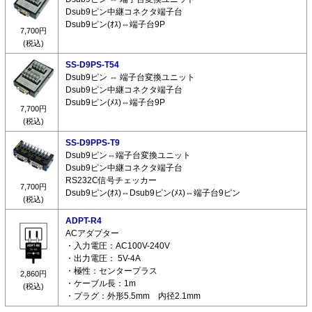
Dsub9ピン中継コネクタ端子台
Dsub9ピン(ｵｽ)⇔端子台9P
7,700円
(税込)
SS-D9PS-T54
Dsub9ピン ⇔ 端子台変換ユニット
Dsub9ピン中継コネクタ端子台
Dsub9ピン(ﾒｽ)⇔端子台9P
7,700円
(税込)
SS-D9PPS-T9
Dsub9ピン⇔端子台変換ユニット
Dsub9ピン中継コネクタ端子台
RS232C信号チェッカー
7,700円
Dsub9ピン(ｵｽ)⇔Dsub9ピン(ﾒｽ)⇔端子台9ピン
(税込)
ADPT-R4
ACアダプター
・入力電圧：AC100V-240V
・出力電圧： 5V-4A
・極性：センタープラス
2,860円
・ケーブル長：1m
(税込)
・プラグ：外形5.5mm 内径2.1mm