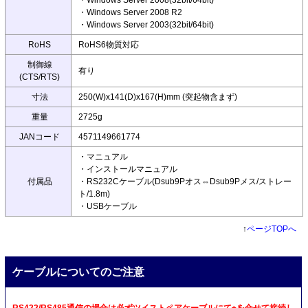
・Windows Server 2008(32bit/64bit)
・Windows Server 2008 R2
・Windows Server 2003(32bit/64bit)
RoHS
RoHS6物質対応
制御線
有り
(CTS/RTS)
寸法
250(W)x141(D)x167(H)mm (突起物含まず)
重量
2725g
JANコード
4571149661774
・マニュアル
・インストールマニュアル
付属品
・RS232Cケーブル(Dsub9Pオス⇔Dsub9Pメス/ストレー
ト/1.8m)
・USBケーブル
↑
ページTOPへ
ケーブルについてのご注意