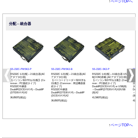
↑
ページTOPへ
分配⇔統合器
SS-232C-PWSK2-P
SS-232C-PWSK2-B
SS-232C-SK2-P
SS-
RS232C 1:2分配⇔2:1統合器(AC
RS232C 1:2分配⇔2:1統合器(AC
RS232C 1:4分配⇔4:1統合器 US
RS2
アダプタ仕様)
アダプタ仕様)
B(COM)搭載 (ACアダプタ仕様)
B(
【パソコン等DTEを2分配】(Co
【バーコードリーダー等DCEを
【パソコン等DTEを分配】(Com
【バ
mmon：PC接続タイプ)
2分配】(Common：周辺機器接
mon：PC接続タイプ)
分配
RS232C中継器
続タイプ)
Dsub9P(DCE/ﾒｽ/ｲﾝﾁ) or USB(B)
タイ
Dsub9P(DCE/ﾒｽ/ｲﾝﾁ)⇔Dsub9P
RS232C中継器
⇔Dsub9P(DTE/ｵｽ/ｲﾝﾁ)X2/USB
Dsub
(DTE/ｵｽ/ｲﾝﾁ)X2
Dsub9P(DTE/ｵｽ/ｲﾝﾁ)⇔Dsub9P
(B)X2
⇔Ds
(DCE/ﾒｽ/ｲﾝﾁ)X2
(B)X
36,850円(税込)
41,580円(税込)
36,850円(税込)
41,
↑
ページTOPへ