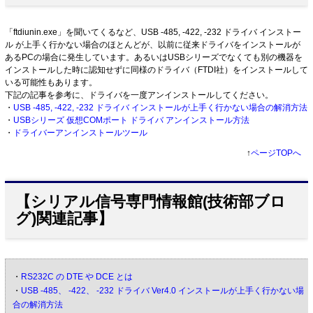
「ftdiunin.exe」を聞いてくるなど、USB -485, -422, -232 ドライバ インストー
ル が上手く行かない場合のほとんどが、以前に従来ドライバをインストールが
あるPCの場合に発生しています。あるいはUSBシリーズでなくても別の機器を
インストールした時に認知せずに同様のドライバ（FTDI社）をインストールして
いる可能性もあります。
下記の記事を参考に、ドライバを一度アンインストールしてください。
・
USB -485, -422, -232 ドライバ インストールが上手く行かない場合の解消方法
・
USBシリーズ 仮想COMポート ドライバ アンインストール方法
・
ドライバーアンインストールツール
↑
ページTOPへ
【シリアル信号専門情報館(技術部ブロ
グ)関連記事】
・
RS232C の DTE や DCE とは
・
USB -485、 -422、 -232 ドライバ Ver4.0 インストールが上手く行かない場
合の解消方法