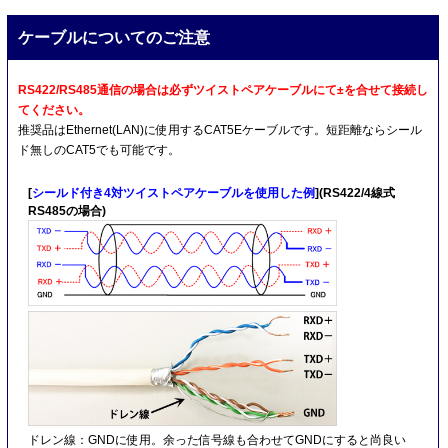
ケーブルについてのご注意
RS422/RS485通信の場合は必ずツイストペアケーブルにて±を合せて接続し
てください。
推奨品はEthernet(LAN)に使用するCAT5Eケーブルです。短距離ならシール
ド無しのCAT5でも可能です。
[
シールド付き4対ツイストペアケーブルを使用した例
](RS422/4線式
RS485の場合)
ドレン線：GNDに使用。余った信号線も合わせてGNDにすると尚良い