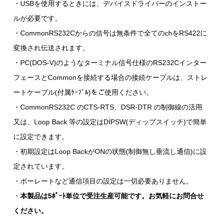
・USBを使用するときには、デバイスドライバーのインストー
ルが必要です。
・CommonRS232Cからの信号は無条件で全てのchをRS422に
変換され伝送されます。
・PC(DOS-V)のようなターミナル信号仕様のRS232Cインター
フェースとCommonを接続する場合の接続ケーブルは、ストレ
ートケーブル(付属ｹｰﾌﾞﾙ)をご使用ください。
・CommonRS232C のCTS-RTS、DSR-DTR の制御線の活用
又は、Loop Back 等の設定はDIPSW(ディップスイッチ)で簡単
に設定できます。
・初期設定はLoop BackがONの状態(制御無し垂流し通信)に設
定されています。
・ボーレートなど通信項目の設定は一切必要ありません。
・
本製品は5ﾎﾟｰﾄ単位で受注生産可能です。お気軽にお問合せ
ください。