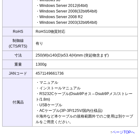
・Windows 98
・Windows Server 2012(64bit)
・Windows Server 2008(32bit/64bit)
・Windows Server 2008 R2
・Windows Server 2003(32bit/64bit)
RoHS
RoHS10物質対応
制御線
有り
(CTS/RTS)
寸法
250(W)x140(D)x53.4(H)mm (突起物含まず)
重量
1300g
JANコード
4571149661736
・マニュアル
・インストールマニュアル
・RS232Cケーブル(Dsub9Pオス⇔Dsub9Pメス/ストレー
ト/1.8m)
付属品
・USBケーブル
・ACケーブル(3P-3P/125V/国内仕様品)
※海外など本ケーブルの規格範囲外でのご使用は別ケーブ
ルをご用意ください。
↑
ページTOPへ