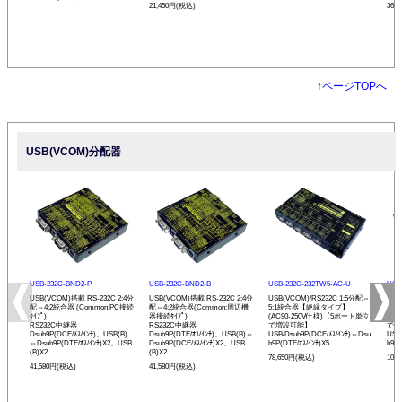
21,450円(税込)
36,
↑
ページTOPへ
USB(VCOM)分配器
USB-232C-BND2-P
USB-232C-BND2-B
USB-232C-232TW5-AC-U
USB
USB(VCOM)搭載 RS-232C 2:4分
USB(VCOM)搭載 RS-232C 2:4分
USB(VCOM)/RS232C 1:5分配⇔
USB
配⇔4:2統合器 (Common:PC接続
配⇔4:2統合器(Common:周辺機
5:1統合器【絶縁タイプ】
⇔1
ﾀｲﾌﾟ)
器接続ﾀｲﾌﾟ)
(AC90-250V仕様)【5ポート単位
(A
RS232C中継器
RS232C中継器
で増設可能】
で増
Dsub9P(DCE/ﾒｽ/ｲﾝﾁ)、USB(B)
Dsub9P(DTE/ｵｽ/ｲﾝﾁ)、USB(B)⇔
USB/Dsub9P(DCE/ﾒｽ/ｲﾝﾁ)⇔Dsu
USB
⇔Dsub9P(DTE/ｵｽ/ｲﾝﾁ)X2、USB
Dsub9P(DCE/ﾒｽ/ｲﾝﾁ)X2、USB
b9P(DTE/ｵｽ/ｲﾝﾁ)X5
b9P(
(B)X2
(B)X2
78,650円(税込)
108
41,580円(税込)
41,580円(税込)