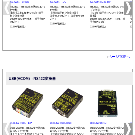
KS-422N-T6P-DC
KS-422N-T-DC
KS-422N-RJ45-T6P
KS-
RS232C⇔RS422変換器(DC10~2
RS232C⇔RS422変換器(DC10~2
RS232C⇔RS422変換器(ACアダ
RS
5V仕様)
5V仕様)
プタ仕様)
プタ
【現場工事に便利なM3ﾈｼﾞ端子
【両側端子台小型変換器】
【M2ﾈｼﾞ端子台でつなぐ小型変
【R
台小型変換器】
端子台3P(M3ﾈｼﾞ)⇔端子台6P(M
換器】
同士
Dsub9P(DCE/ﾒｽ/ｲﾝﾁ)⇔端子台6P
3ﾈｼﾞ)
Dsub9P(DCE/ﾒｽ/ｲﾝﾁ)⇔RJ45、端
可能
(M3ﾈｼﾞ)
子台6P(M2ﾈｼﾞ)
Dsu
22,990円(税込)
22,990円(税込)
22,990円(税込)
22,
↑
ページTOPへ
USB(VCOM)⇔RS422変換器
USB-422 RJ45-T10P
USB-422 RJ45-DS9P
USB-422 DS15P
USB-
USB(VCOM)⇔RS422変換器(US
USB(VCOM)⇔RS422変換器(US
USB(VCOM)⇔RS422変換器(US
USB
Bバスパワー仕様)
Bバスパワー仕様)
Bバスパワー仕様)
Bバ
【ドライバー不要!スクリューレ
【接続が容易で結線ミスもない
【接続が容易で結線ミスもない
プ】