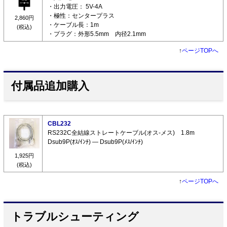
・出力電圧： 5V-4A
・極性：センタープラス
2,860円
・ケーブル長：1m
(税込)
・プラグ：外形5.5mm 内径2.1mm
↑
ページTOPへ
付属品追加購入
CBL232
RS232C全結線ストレートケーブル(オス-メス) 1.8m
Dsub9P(ｵｽ/ｲﾝﾁ) ― Dsub9P(ﾒｽ/ｲﾝﾁ)
1,925円
(税込)
↑
ページTOPへ
トラブルシューティング