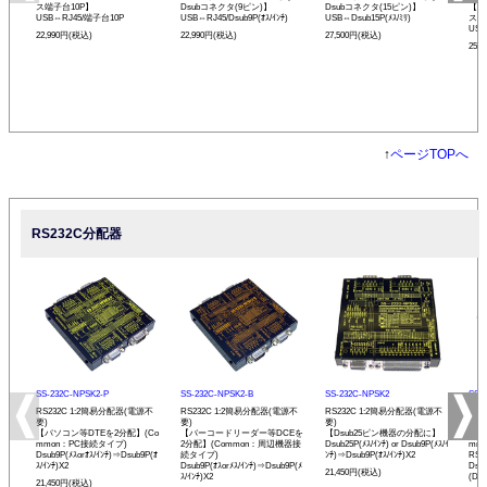
ス端子台10P】
Dsubコネクタ(9ピン)】
Dsubコネクタ(15ピン)】
【ド
USB⇔RJ45/端子台10P
USB⇔RJ45/Dsub9P(ｵｽ/ｲﾝﾁ)
USB⇔Dsub15P(ﾒｽ/ﾐﾘ)
ス端
USB
22,990円(税込)
22,990円(税込)
27,500円(税込)
25,
↑
ページTOPへ
RS232C分配器
SS-232C-NPSK2-P
SS-232C-NPSK2-B
SS-232C-NPSK2
SS-
RS232C 1:2簡易分配器(電源不
RS232C 1:2簡易分配器(電源不
RS232C 1:2簡易分配器(電源不
RS2
要)
要)
要)
アダ
【パソコン等DTEを2分配】(Co
【バーコードリーダー等DCEを
【Dsub25ピン機器の分配に】
【パ
mmon：PC接続タイプ)
2分配】(Common：周辺機器接
Dsub25P(ﾒｽ/ｲﾝﾁ) or Dsub9P(ﾒｽ/ｲ
mm
Dsub9P(ﾒｽorｵｽ/ｲﾝﾁ)⇒Dsub9P(ｵ
続タイプ)
ﾝﾁ)⇒Dsub9P(ｵｽ/ｲﾝﾁ)X2
RS
ｽ/ｲﾝﾁ)X2
Dsub9P(ｵｽorﾒｽ/ｲﾝﾁ)⇒Dsub9P(ﾒ
Dsu
21,450円(税込)
ｽ/ｲﾝﾁ)X2
(DTE
21,450円(税込)