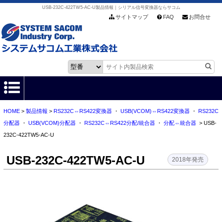
USB-232C-422TW5-AC-U製品情報｜シリアル信号変換器ならサコム
サイトマップ
FAQ
お問合せ
HOME
>
製品情報
>
RS232C⇔RS422変換器
・
USB(VCOM)⇔RS422変換器
・
RS232C
HOME
分配器
・
USB(VCOM)分配器
・
RS232C⇔RS422分配/統合器
・
分配⇔統合器
> USB-
232C-422TW5-AC-U
製品情報
USB-232C-422TW5-AC-U
各種ダウンロード
2018年発売
お客様サポート
会社情報