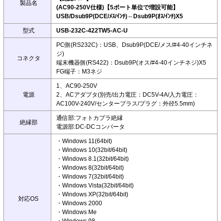
製品名
(AC90-250V仕様)【5ポート単位で増設可能】
USB/Dsub9P(DCE/ﾒｽ/ｲﾝﾁ)⇔Dsub9P(ｵｽ/ｲﾝﾁ)X5
型式
USB-232C-422TW5-AC-U
PC側(RS232C)：USB、Dsub9P(DCE/メス/#4-40インチネ
ジ)
コネクタ
端末機器側(RS422)：Dsub9P(オス/#4-40インチネジ)X5
FG端子：M3ネジ
1、AC90-250V
電源
2、ACアダプタ(別売/出力電圧：DC5V-4A/入力電圧：
AC100V-240V/センタープラス/プラグ：外径5.5mm)
通信部:フォトカプラ絶縁
絶縁部
電源部:DC-DCコンバータ
・Windows 11(64bit)
・Windows 10(32bit/64bit)
・Windows 8.1(32bit/64bit)
・Windows 8(32bit/64bit)
・Windows 7(32bit/64bit)
・Windows Vista(32bit/64bit)
・Windows XP(32bit/64bit)
対応OS
・Windows 2000
・Windows Me