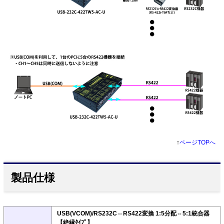
↑
ページTOPへ
製品仕様
USB(VCOM)/RS232C⇔RS422変換 1:5分配⇔5:1統合器
【絶縁ﾀｲﾌﾟ】