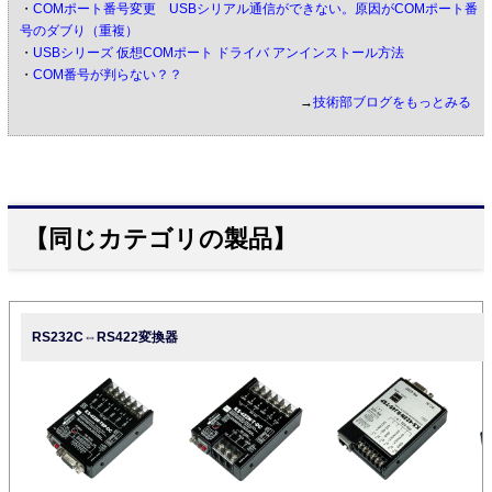
・
COMポート番号変更 USBシリアル通信ができない。原因がCOMポート番
号のダブり（重複）
・
USBシリーズ 仮想COMポート ドライバ アンインストール方法
・
COM番号が判らない？？
→
技術部ブログをもっとみる
【同じカテゴリの製品】
RS232C⇔RS422変換器