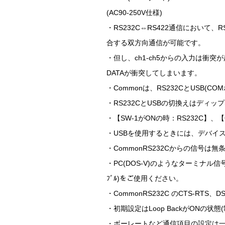
(AC90-250V仕様)
・RS232C⇔RS422通信において、
合する双方向通信が可能です。
・但し、ch1-ch5からの入力は
DATAが衝突してしまいます。
・Commonは、RS232CとUSB
・RS232CとUSBの切換えはディップ
・【SW-1がONの時：RS232C】、
・USBを使用するときには、デバイ
・CommonRS232Cからの信号は
・PC(DOS-V)のようなターミナル
ﾌﾞﾙ)をご使用ください。
・CommonRS232C のCTS-RT
・初期設定はLoop BackがONの
・ボーレートなど通信項目の設定は