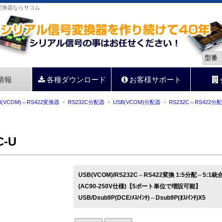
信号変換器ならサコム
情報
各種ダウンロード
お客様サポート
B(VCOM)⇔RS422変換器
・
RS232C分配器
・
USB(VCOM)分配器
・
RS232C⇔RS422分
C-U
USB(VCOM)/RS232C⇔RS422変換 1:5分配⇔5:1
(AC90-250V仕様)【5ポート単位で増設可能】
USB/Dsub9P(DCE/ﾒｽ/ｲﾝﾁ)⇔Dsub9P(ｵｽ/ｲﾝﾁ)X5