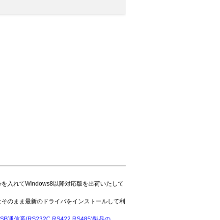
入れてWindows8以降対応版を出荷いたして
はそのまま最新のドライバをインストールして利
SB通信系(RS232C,RS422,RS485)製品の