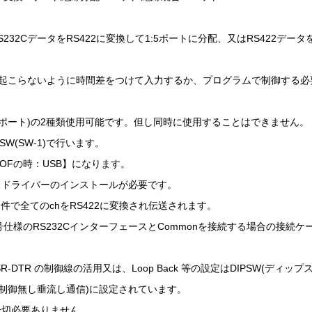
RS232CデータをRS422に変換して1:5ポートに分配、又はRS422データ
衝突が起こらないように時間差をつけて入力するか、プログラムで制御する
(COMポート)の2種類使用可能です。但し同時に使用することはできません。
SW(SW-1)で行います。
【OFの時：USB】になります。
スドライバーのインストールが必要です。
無条件で全てのchをRS422に変換され伝送されます。
信号仕様のRS232CインターフェースとCommonを接続する場合の接続
S、DSR-DTR の制御線の活用又は、Loop Back 等の設定はDIPSW(デ
状態(制御無し垂流し通信)に設定されています。
一切必要ありません。