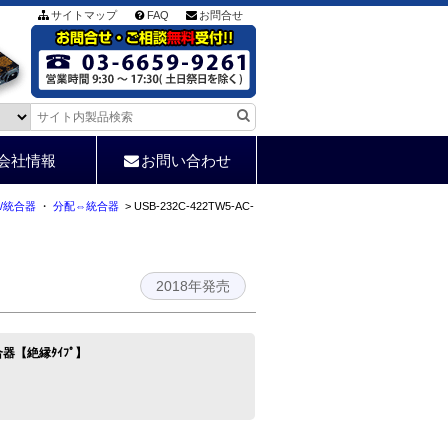
サイトマップ
FAQ
お問合せ
会社情報
お問い合わせ
配/統合器
・
分配⇔統合器
> USB-232C-422TW5-AC-
2018年発売
統合器【絶縁ﾀｲﾌﾟ】