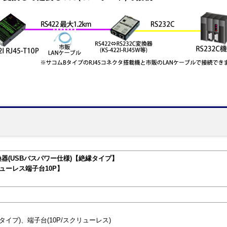
2変換器(USBバスパワー仕様)【絶縁タイプ】
ューレス端子台10P】
ムAタイプ)、端子台(10P/スクリューレス)