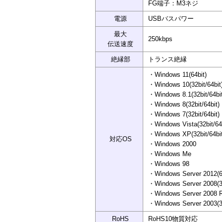
FG端子：M3ネジ
電源
USBバスパワー
最大
250kbps
伝送速度
絶縁部
トランス絶縁
・Windows 11(64bit)
・Windows 10(32bit/64bit
・Windows 8.1(32bit/64bit
・Windows 8(32bit/64bit)
・Windows 7(32bit/64bit)
・Windows Vista(32bit/64b
・Windows XP(32bit/64bit
対応OS
・Windows 2000
・Windows Me
・Windows 98
・Windows Server 2012(6
・Windows Server 2008(32
・Windows Server 2008 
・Windows Server 2003(32
RoHS
RoHS10物質対応