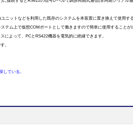
Mポート)に接続するとRS422の信号レベルで調歩同期式通信(非同期シリア
422変換ユニットなどを利用した既存のシステムを本装置に置き換えて使用
wsシステム上で仮想COMポートとして働きますので簡単に使用することが
スによって、PCとRS422機器を電気的に絶縁できます。
です。
を探している。