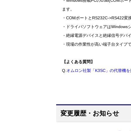
・Windows搭載PCのUSB(CO
ます。
・COMポートとRS232C->RS
・ドライバソフトウェアはWindo
・絶縁電源デバイスと絶縁信号デバイ
・現場の作業性が高い端子台タイプ
【よくある質問】
Q.
オムロン社製「K3SC」の代替機
変更履歴・お知らせ