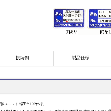
接続例
製品仕様
縁変換ユニット 端子台10P仕様』