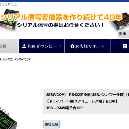
換器ならサコム
情報
各種ダウンロード
お客様サポート
USB-422I RJ45-T10P
USB(VCOM)⇔RS422変換器(USBバスパワー仕様
【ドライバー不要!スクリューレス端子台10P】
USB⇔RJ45/端子台10P