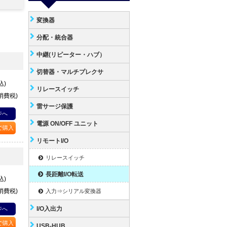
変換器
分配・統合器
中継(リピーター・ハブ）
切替器・マルチプレクサ
込)
リレースイッチ
+消費税)
雷サージ保護
ジへ
電源 ON/OFF ユニット
Pで購入
リモートI/O
リレースイッチ
長距離I/O転送
込)
+消費税)
入力⇒シリアル変換器
I/O入出力
ジへ
Pで購入
USB-HUB