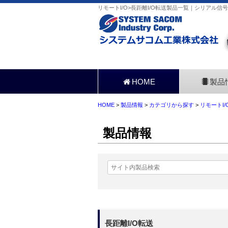
リモートI/O>長距離I/O転送製品一覧｜シリアル
HOME
製品
HOME
>
製品情報
>
カテゴリから探す
>
リモートI/
製品情報
長距離I/O転送