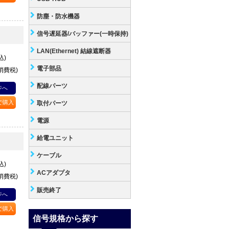
防塵・防水機器
信号遅延器/バッファー(一時保持)
LAN(Ethernet) 結線遮断器
込)
電子部品
+消費税)
配線パーツ
ジへ
Pで購入
取付パーツ
電源
給電ユニット
ケーブル
込)
ACアダプタ
+消費税)
販売終了
ジへ
Pで購入
信号規格から探す