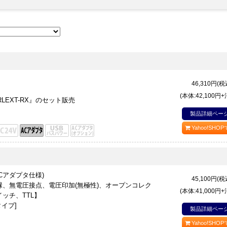
46,310
円(税
(本体:42,100円
-RLEXT-RX』のセット販売
製品詳細ペー
Yahoo!SHO
ACアダプタ仕様)
45,100
円(税
、無電圧接点、電圧印加(無極性)、オープンコレク
(本体:41,000円
ッチ、TTL】
タイプ]
製品詳細ペー
Yahoo!SHO