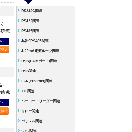
RS232C関連
RS422関連
込)
+消費税)
RS485関連
4線式RS485関連
ジへ
Pで購入
4-20mA電流ループ関連
USB(COMポート)関連
USB関連
LAN(Ethernet)関連
込)
TTL関連
+消費税)
バーコードリーダー関連
ジへ
Pで購入
リレー関連
パラレル関連
SCSI関連