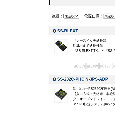
絶縁：
電源仕様：
SS-RLEXT
リレースイッチ延長器
約1kmまで延長可能
『SS-RLEXT-TX』と『SS
SS-232C-PHCIN-3PS-ADP
3ch入力⇒RS232C変換器(
【入力方式：光絶縁、非絶縁
タ、オープンドレイン、スイ
3ch I/O転送システム[Input