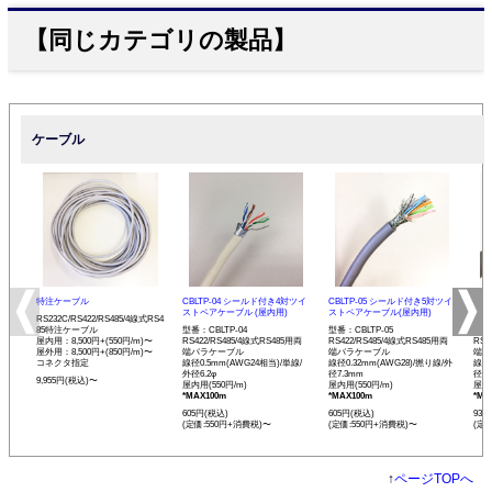
【同じカテゴリの製品】
ケーブル
特注ケーブル
CBLTP-04 シールド付き4対ツイ
CBLTP-05 シールド付き5対ツイ
CB
ストペアケーブル (屋内用)
ストペアケーブル(屋内用)
イス
RS232C/RS422/RS485/4線式RS4
85特注ケーブル
型番：CBLTP-04
型番：CBLTP-05
型番：
屋内用：8,500円+(550円/m)〜
RS422/RS485/4線式RS485用両
RS422/RS485/4線式RS485用両
RS4
屋外用：8,500円+(850円/m)〜
端バラケーブル
端バラケーブル
端バ
コネクタ指定
線径0.5mm(AWG24相当)/単線/
線径0.32mm(AWG28)/撚り線/外
線径0
外径6.2φ
径7.3mm
径12
9,955円(税込)〜
屋内用(550円/m)
屋内用(550円/m)
屋内用
*MAX100m
*MAX100m
*MA
605円(税込)
605円(税込)
935
(定価:550円+消費税)〜
(定価:550円+消費税)〜
(定
↑
ページTOPへ