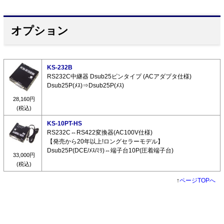
オプション
KS-232B
RS232C中継器 Dsub25ピンタイプ (ACアダプタ仕様)
Dsub25P(ﾒｽ)⇒Dsub25P(ﾒｽ)
28,160円
(税込)
KS-10PT-HS
RS232C⇔RS422変換器(AC100V仕様)
【発売から20年以上!ロングセラーモデル】
Dsub25P(DCE/ﾒｽ/ﾐﾘ)⇔端子台10P(圧着端子台)
33,000円
(税込)
↑
ページTOPへ