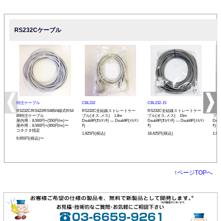
RS232Cケーブル
特注ケーブル
CBL232
CBL232-15
CBL
RS232C/RS422/RS485/4線式RS4
RS232C全結線ストレートケー
RS232C全結線ストレートケー
RS
85特注ケーブル
ブル(オス-メス) 1.8m
ブル(オス-メス) 15m
ブル
屋内用：8,500円+(550円/m)〜
Dsub9P(ｵｽ/ｲﾝﾁ) ― Dsub9P(ﾒｽ/ｲﾝ
Dsub9P(ｵｽ/ｲﾝﾁ) ― Dsub9P(ﾒｽ/ｲﾝ
Dsub
屋外用：8,500円+(850円/m)〜
ﾁ)
ﾁ)
ﾁ)
コネクタ指定
1,925円(税込)
18,425円(税込)
1,9
9,955円(税込)〜
↑
ページTOPへ