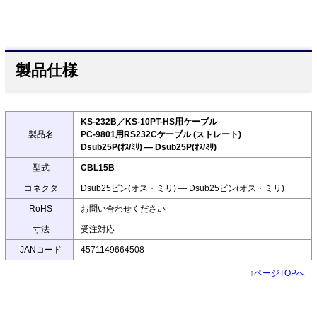
製品仕様
KS-232B／KS-10PT-HS用ケーブル
製品名
PC-9801用RS232Cケーブル (ストレート)
Dsub25P(ｵｽ/ﾐﾘ) ― Dsub25P(ｵｽ/ﾐﾘ)
型式
CBL15B
コネクタ
Dsub25ピン(オス・ミリ) ― Dsub25ピン(オス・ミリ)
RoHS
お問い合わせください
寸法
受注対応
JANコード
4571149664508
↑
ページTOPへ