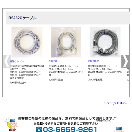
RS232Cケーブル
特注ケーブル
CBL232
CBL232-15
CBL
RS232C/RS422/RS485/4線式RS4
RS232C全結線ストレートケー
RS232C全結線ストレートケー
RS
85特注ケーブル
ブル(オス-メス) 1.8m
ブル(オス-メス) 15m
ブル
屋内用：8,500円+(550円/m)〜
Dsub9P(ｵｽ/ｲﾝﾁ) ― Dsub9P(ﾒｽ/ｲﾝ
Dsub9P(ｵｽ/ｲﾝﾁ) ― Dsub9P(ﾒｽ/ｲﾝ
Dsub
屋外用：8,500円+(850円/m)〜
ﾁ)
ﾁ)
ﾁ)
コネクタ指定
1,925円(税込)
18,425円(税込)
1,9
9,955円(税込)〜
↑
ページTOPへ