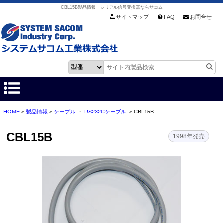
CBL15B製品情報｜シリアル信号変換器ならサコム
サイトマップ
FAQ
お問合せ
HOME
>
製品情報
>
ケーブル
・
RS232Cケーブル
> CBL15B
HOME
CBL15B
製品情報
1998年発売
各種ダウンロード
お客様サポート
会社情報