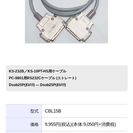
お問い合わせ
KS-232B／KS-10PT-HS用ケーブル
PC-9801用RS232Cケーブル (ストレート)
Dsub25P(ｵｽ/ﾐﾘ) ― Dsub25P(ｵｽ/ﾐﾘ)
CBL15B
型式
9,955円(税込)(本体:9,050円+消費税)
価格