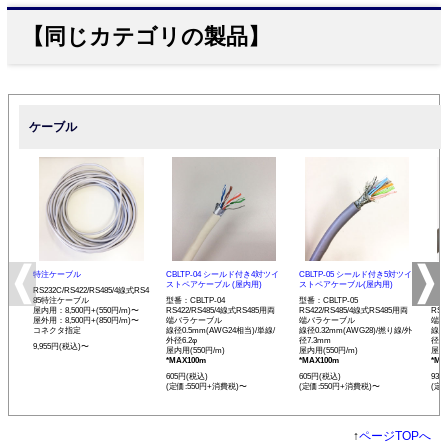
【同じカテゴリの製品】
ケーブル
特注ケーブル
CBLTP-04 シールド付き4対ツイ
CBLTP-05 シールド付き5対ツイ
CB
ストペアケーブル (屋内用)
ストペアケーブル(屋内用)
イス
RS232C/RS422/RS485/4線式RS4
85特注ケーブル
型番：CBLTP-04
型番：CBLTP-05
型番：
屋内用：8,500円+(550円/m)〜
RS422/RS485/4線式RS485用両
RS422/RS485/4線式RS485用両
RS4
屋外用：8,500円+(850円/m)〜
端バラケーブル
端バラケーブル
端バ
コネクタ指定
線径0.5mm(AWG24相当)/単線/
線径0.32mm(AWG28)/撚り線/外
線径0
外径6.2φ
径7.3mm
径12
9,955円(税込)〜
屋内用(550円/m)
屋内用(550円/m)
屋内用
*MAX100m
*MAX100m
*MA
605円(税込)
605円(税込)
935
(定価:550円+消費税)〜
(定価:550円+消費税)〜
(定
↑
ページTOPへ