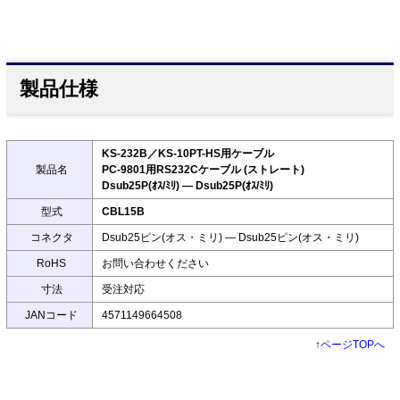
製品仕様
KS-232B／KS-10PT-HS用ケーブル
製品名
PC-9801用RS232Cケーブル (ストレート)
Dsub25P(ｵｽ/ﾐﾘ) ― Dsub25P(ｵｽ/ﾐﾘ)
型式
CBL15B
コネクタ
Dsub25ピン(オス・ミリ) ― Dsub25ピン(オス・ミリ)
RoHS
お問い合わせください
寸法
受注対応
JANコード
4571149664508
↑
ページTOPへ