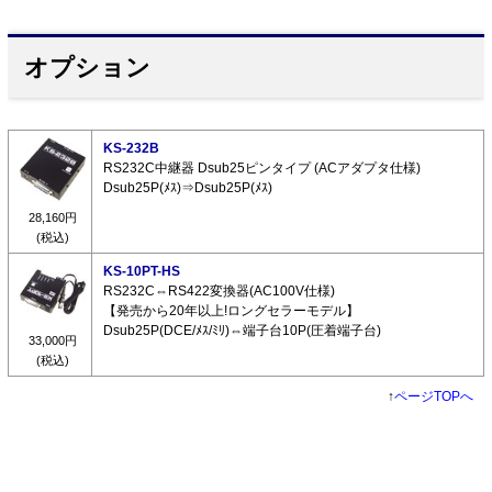
オプション
KS-232B
RS232C中継器 Dsub25ピンタイプ (ACアダプタ仕様)
Dsub25P(ﾒｽ)⇒Dsub25P(ﾒｽ)
28,160円
(税込)
KS-10PT-HS
RS232C⇔RS422変換器(AC100V仕様)
【発売から20年以上!ロングセラーモデル】
Dsub25P(DCE/ﾒｽ/ﾐﾘ)⇔端子台10P(圧着端子台)
33,000円
(税込)
↑
ページTOPへ