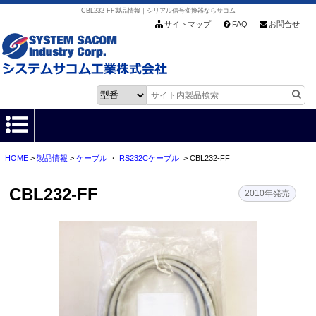
CBL232-FF製品情報｜シリアル信号変換器ならサコム
サイトマップ
FAQ
お問合せ
HOME
>
製品情報
>
ケーブル
・
RS232Cケーブル
> CBL232-FF
HOME
CBL232-FF
製品情報
2010年発売
各種ダウンロード
お客様サポート
会社情報