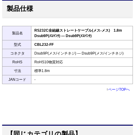
製品仕様
RS232C全結線ストレートケーブル(メス-メス) 1.8m
製品名
Dsub9P(ﾒｽ/ｲﾝﾁ) ― Dsub9P(ﾒｽ/ｲﾝﾁ)
型式
CBL232-FF
コネクタ
Dsub9P(メス/インチネジ) ― Dsub9P(メス/インチネジ)
RoHS
RoHS10物質対応
寸法
標準1.8m
JANコード
-
↑
ページTOPへ
【同じカテゴリの製品】