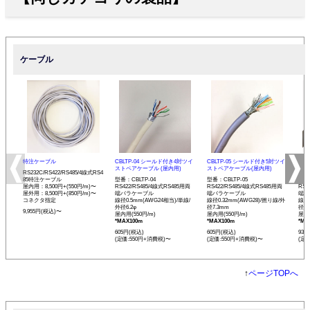
ケーブル
特注ケーブル
CBLTP-04 シールド付き4対ツイ
CBLTP-05 シールド付き5対ツイ
CB
ストペアケーブル (屋内用)
ストペアケーブル(屋内用)
イス
RS232C/RS422/RS485/4線式RS4
85特注ケーブル
型番：CBLTP-04
型番：CBLTP-05
型番：
屋内用：8,500円+(550円/m)〜
RS422/RS485/4線式RS485用両
RS422/RS485/4線式RS485用両
RS4
屋外用：8,500円+(850円/m)〜
端バラケーブル
端バラケーブル
端バ
コネクタ指定
線径0.5mm(AWG24相当)/単線/
線径0.32mm(AWG28)/撚り線/外
線径0
外径6.2φ
径7.3mm
径12
9,955円(税込)〜
屋内用(550円/m)
屋内用(550円/m)
屋内用
*MAX100m
*MAX100m
*MA
605円(税込)
605円(税込)
935
(定価:550円+消費税)〜
(定価:550円+消費税)〜
(定
↑
ページTOPへ