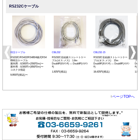
RS232Cケーブル
特注ケーブル
CBL232
CBL232-15
CBL
RS232C/RS422/RS485/4線式RS4
RS232C全結線ストレートケー
RS232C全結線ストレートケー
RS
85特注ケーブル
ブル(オス-メス) 1.8m
ブル(オス-メス) 15m
ブル
屋内用：8,500円+(550円/m)〜
Dsub9P(ｵｽ/ｲﾝﾁ) ― Dsub9P(ﾒｽ/ｲﾝ
Dsub9P(ｵｽ/ｲﾝﾁ) ― Dsub9P(ﾒｽ/ｲﾝ
Dsub
屋外用：8,500円+(850円/m)〜
ﾁ)
ﾁ)
ﾁ)
コネクタ指定
1,925円(税込)
18,425円(税込)
1,9
9,955円(税込)〜
↑
ページTOPへ