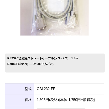
お問い合わせ
RS232C全結線ストレートケーブル(メス-メス) 1.8m
Dsub9P(ﾒｽ/ｲﾝﾁ) ― Dsub9P(ﾒｽ/ｲﾝﾁ)
CBL232-FF
型式
1,925円(税込)(本体:1,750円+消費税)
価格