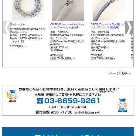
特注ケーブル
CBLTP-04 シールド付き4対ツイ
CBLTP-05 シールド付き5対ツイ
CB
ストペアケーブル (屋内用)
ストペアケーブル(屋内用)
イス
RS232C/RS422/RS485/4線式RS4
85特注ケーブル
型番：CBLTP-04
型番：CBLTP-05
型番：
屋内用：8,500円+(550円/m)〜
RS422/RS485/4線式RS485用両
RS422/RS485/4線式RS485用両
RS4
屋外用：8,500円+(850円/m)〜
端バラケーブル
端バラケーブル
端バ
コネクタ指定
線径0.5mm(AWG24相当)/単線/
線径0.32mm(AWG28)/撚り線/外
線径0
外径6.2φ
径7.3mm
径12
9,955円(税込)〜
屋内用(550円/m)
屋内用(550円/m)
屋内用
*MAX100m
*MAX100m
*MA
605円(税込)
605円(税込)
935
(定価:550円+消費税)〜
(定価:550円+消費税)〜
(定
↑
ページTOPへ