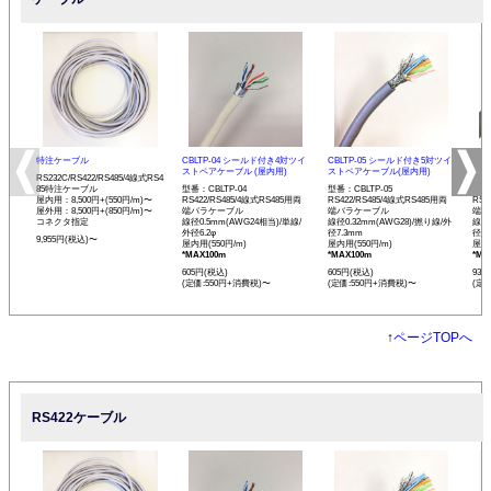
特注ケーブル
CBLTP-04 シールド付き4対ツイ
CBLTP-05 シールド付き5対ツイ
CB
ストペアケーブル (屋内用)
ストペアケーブル(屋内用)
イス
RS232C/RS422/RS485/4線式RS4
85特注ケーブル
型番：CBLTP-04
型番：CBLTP-05
型番：
屋内用：8,500円+(550円/m)〜
RS422/RS485/4線式RS485用両
RS422/RS485/4線式RS485用両
RS4
屋外用：8,500円+(850円/m)〜
端バラケーブル
端バラケーブル
端バ
コネクタ指定
線径0.5mm(AWG24相当)/単線/
線径0.32mm(AWG28)/撚り線/外
線径0
外径6.2φ
径7.3mm
径12
9,955円(税込)〜
屋内用(550円/m)
屋内用(550円/m)
屋内用
*MAX100m
*MAX100m
*MA
605円(税込)
605円(税込)
935
(定価:550円+消費税)〜
(定価:550円+消費税)〜
(定
↑
ページTOPへ
RS422ケーブル