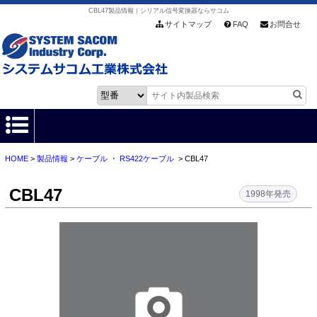
CBL47製品情報｜シリアル信号変換器ならサコム
サイトマップ
FAQ
お問合せ
HOME
>
製品情報
>
ケーブル
・
RS422ケーブル
> CBL47
HOME
CBL47
製品情報
1998年発売
各種ダウンロード
お客様サポート
会社情報