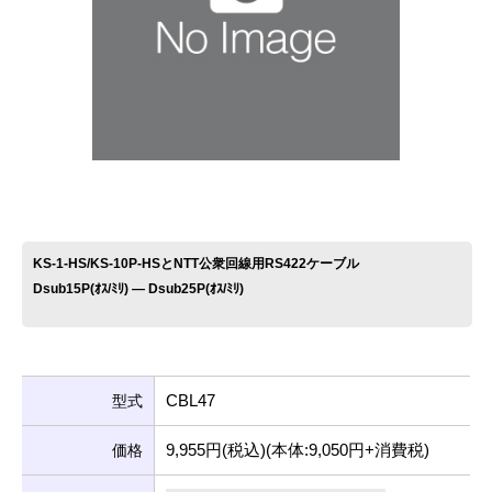
お問い合わせ
KS-1-HS/KS-10P-HSとNTT公衆回線用RS422ケーブル
Dsub15P(ｵｽ/ﾐﾘ) ― Dsub25P(ｵｽ/ﾐﾘ)
CBL47
型式
9,955円(税込)(本体:9,050円+消費税)
価格