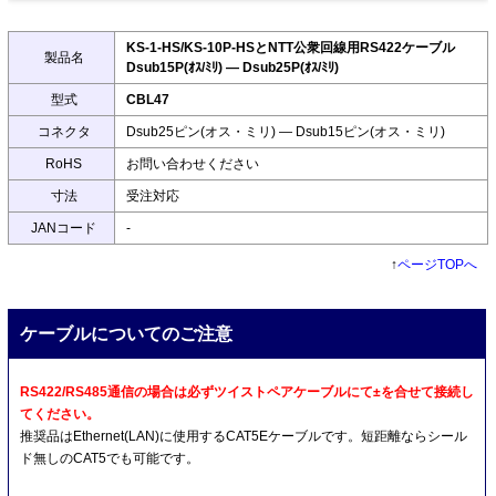
KS-1-HS/KS-10P-HSとNTT公衆回線用RS422ケーブル
製品名
Dsub15P(ｵｽ/ﾐﾘ) ― Dsub25P(ｵｽ/ﾐﾘ)
型式
CBL47
コネクタ
Dsub25ピン(オス・ミリ) ― Dsub15ピン(オス・ミリ)
RoHS
お問い合わせください
寸法
受注対応
JANコード
-
↑
ページTOPへ
ケーブルについてのご注意
RS422/RS485通信の場合は必ずツイストペアケーブルにて±を合せて接続し
てください。
推奨品はEthernet(LAN)に使用するCAT5Eケーブルです。短距離ならシール
ド無しのCAT5でも可能です。