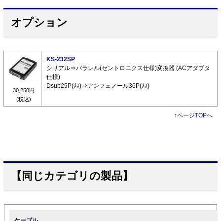
オプション
KS-232SP
シリアル⇒パラレル(セントロニクス仕様)変換器 (ACアダプタ
仕様)
Dsub25P(ﾒｽ)⇒アンフェノール36P(ﾒｽ)
30,250円
(税込)
↑
ページTOPへ
【同じカテゴリの製品】
ケーブル