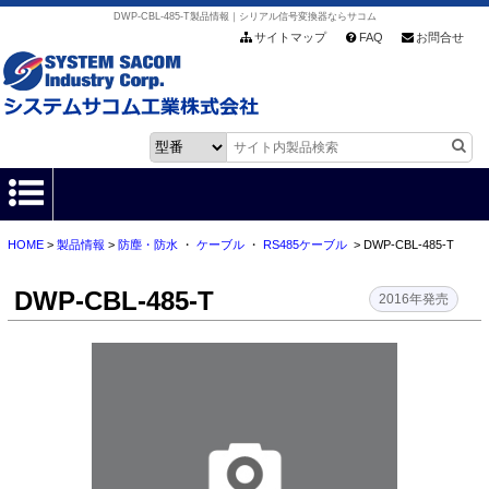
DWP-CBL-485-T製品情報｜シリアル信号変換器ならサコム
サイトマップ
FAQ
お問合せ
HOME
>
製品情報
>
防塵・防水
・
ケーブル
・
RS485ケーブル
> DWP-CBL-485-T
HOME
DWP-CBL-485-T
製品情報
2016年発売
各種ダウンロード
お客様サポート
会社情報