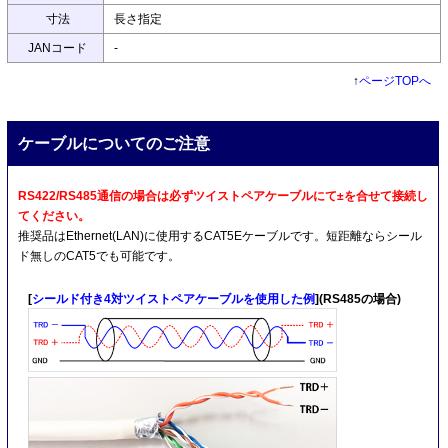
寸法
長さ指定
JANコード
-
↑
ページTOPへ
ケーブルについてのご注意
RS422/RS485通信の場合は必ずツイストペアケーブルにて±を合せて接続し
てください。
推奨品はEthernet(LAN)に使用するCAT5Eケーブルです。短距離ならシール
ド無しのCAT5でも可能です。
[
シールド付き4対ツイストペアケーブルを使用した例
](RS485の場合)