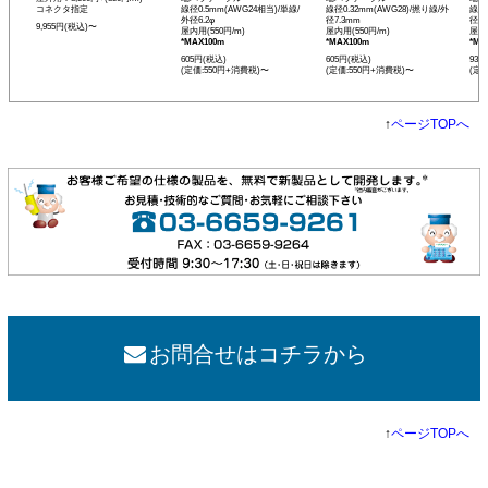
コネクタ指定
線径0.5mm(AWG24相当)/単線/
線径0.32mm(AWG28)/撚り線/外
線径0
外径6.2φ
径7.3mm
径12
9,955円(税込)〜
屋内用(550円/m)
屋内用(550円/m)
屋内用
*MAX100m
*MAX100m
*MA
605円(税込)
605円(税込)
935
(定価:550円+消費税)〜
(定価:550円+消費税)〜
(定
↑
ページTOPへ
お問合せはコチラから
↑
ページTOPへ