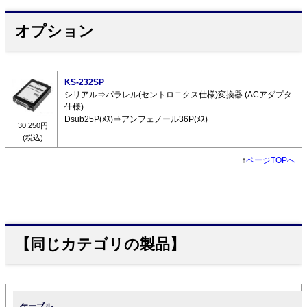
オプション
KS-232SP
シリアル⇒パラレル(セントロニクス仕様)変換器 (ACアダプタ
仕様)
Dsub25P(ﾒｽ)⇒アンフェノール36P(ﾒｽ)
30,250円
(税込)
↑
ページTOPへ
【同じカテゴリの製品】
ケーブル