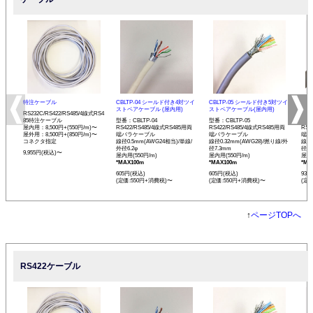
特注ケーブル
CBLTP-04 シールド付き4対ツイ
CBLTP-05 シールド付き5対ツイ
CB
ストペアケーブル (屋内用)
ストペアケーブル(屋内用)
イス
RS232C/RS422/RS485/4線式RS4
85特注ケーブル
型番：CBLTP-04
型番：CBLTP-05
型番：
屋内用：8,500円+(550円/m)〜
RS422/RS485/4線式RS485用両
RS422/RS485/4線式RS485用両
RS4
屋外用：8,500円+(850円/m)〜
端バラケーブル
端バラケーブル
端バ
コネクタ指定
線径0.5mm(AWG24相当)/単線/
線径0.32mm(AWG28)/撚り線/外
線径0
外径6.2φ
径7.3mm
径12
9,955円(税込)〜
屋内用(550円/m)
屋内用(550円/m)
屋内用
*MAX100m
*MAX100m
*MA
605円(税込)
605円(税込)
935
(定価:550円+消費税)〜
(定価:550円+消費税)〜
(定
↑
ページTOPへ
RS422ケーブル