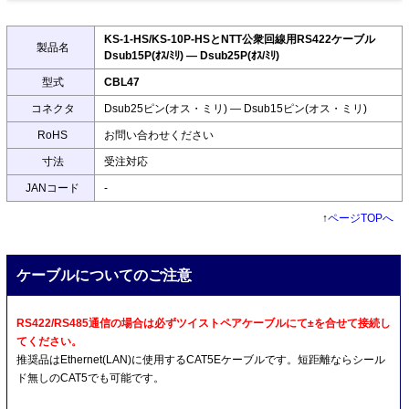
KS-1-HS/KS-10P-HSとNTT公衆回線用RS422ケーブル
製品名
Dsub15P(ｵｽ/ﾐﾘ) ― Dsub25P(ｵｽ/ﾐﾘ)
型式
CBL47
コネクタ
Dsub25ピン(オス・ミリ) ― Dsub15ピン(オス・ミリ)
RoHS
お問い合わせください
寸法
受注対応
JANコード
-
↑
ページTOPへ
ケーブルについてのご注意
RS422/RS485通信の場合は必ずツイストペアケーブルにて±を合せて接続し
てください。
推奨品はEthernet(LAN)に使用するCAT5Eケーブルです。短距離ならシール
ド無しのCAT5でも可能です。