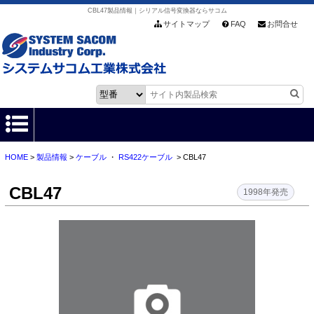
CBL47製品情報｜シリアル信号変換器ならサコム
サイトマップ
FAQ
お問合せ
HOME
>
製品情報
>
ケーブル
・
RS422ケーブル
> CBL47
HOME
CBL47
製品情報
1998年発売
各種ダウンロード
お客様サポート
会社情報