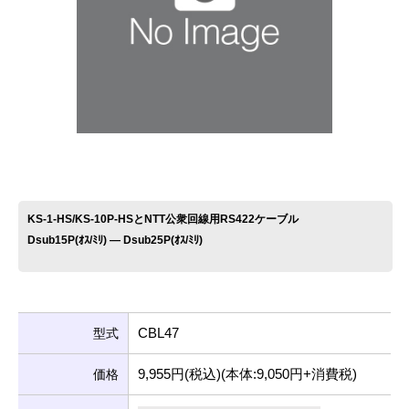
お問い合わせ
KS-1-HS/KS-10P-HSとNTT公衆回線用RS422ケーブル
Dsub15P(ｵｽ/ﾐﾘ) ― Dsub25P(ｵｽ/ﾐﾘ)
CBL47
型式
9,955円(税込)(本体:9,050円+消費税)
価格