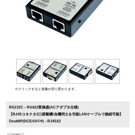
お問い合わせ
※クリックすると画像が切り変わります。
RS232C⇔RS422変換器(ACアダプタ仕様)
【RJ45コネクタ2口搭載機!自機同士を市販LANケーブルで接続可能】
Dsub9P(DCE/ﾒｽ/ｲﾝﾁ)⇔RJ45X2