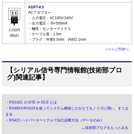
ADPT-KS
ACアダプター
・入力電圧：AC100V-240V
・出力電圧： 9V-500mA
・極性：センターマイナス
2,310円
・ケーブル長：1.5m
(税込)
・プラグ：外形5.5mm 内径2.1mm
↑
ページTOPへ
【シリアル信号専門情報館(技術部ブロ
グ)関連記事】
・
RS232C の DTE や DCE とは
・
RS485やRS422を使ってシステム構築したがとてもノイズに弱い、すぐ止
まる
・
RS422 ハイパーターミナルで自己診断方法（データのみ）
→
技術部ブログをもっとみる