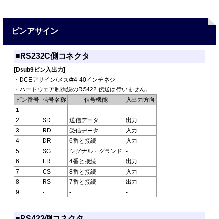
ピンアサイン
■RS232C側コネクタ
[Dsub9ピン入出力]
・DCEアサイン/メス/#4-40インチネジ
・ハードウェア制御線のRS422 伝送は行いません。
ピン番号
信号名称
信号機能
入出力方向
1
-
-
-
2
SD
送信データ
出力
3
RD
受信データ
入力
4
DR
6番と接続
入力
5
SG
シグナル・グランド
-
6
ER
4番と接続
出力
7
CS
8番と接続
入力
8
RS
7番と接続
出力
9
-
-
-
■RS422側コネクタ