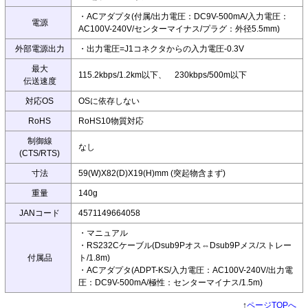
・ACアダプタ(付属/出力電圧：DC9V-500mA/入力電圧：
電源
AC100V-240V/センターマイナス/プラグ：外径5.5mm)
外部電源出力
・出力電圧=J1コネクタからの入力電圧-0.3V
最大
115.2kbps/1.2km以下、 230kbps/500m以下
伝送速度
対応OS
OSに依存しない
RoHS
RoHS10物質対応
制御線
なし
(CTS/RTS)
寸法
59(W)X82(D)X19(H)mm (突起物含まず)
重量
140g
JANコード
4571149664058
・マニュアル
・RS232Cケーブル(Dsub9Pオス⇔Dsub9Pメス/ストレー
付属品
ト/1.8m)
・ACアダプタ(ADPT-KS/入力電圧：AC100V-240V/出力電
圧：DC9V-500mA/極性：センターマイナス/1.5m)
↑
ページTOPへ