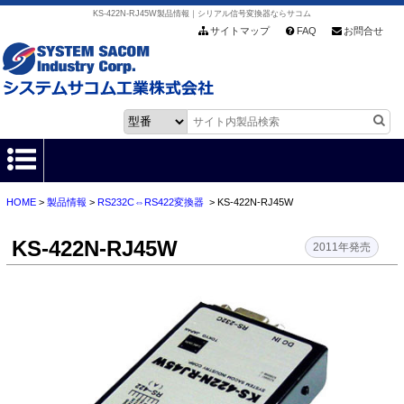
KS-422N-RJ45W製品情報｜シリアル信号変換器ならサコム
サイトマップ
FAQ
お問合せ
HOME
>
製品情報
>
RS232C⇔RS422変換器
> KS-422N-RJ45W
HOME
KS-422N-RJ45W
製品情報
2011年発売
各種ダウンロード
お客様サポート
会社情報