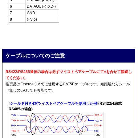
6
DATAOUT-(TXD-)
7
GND
8
(+Vio)
ケーブルについてのご注意
RS422/RS485通信の場合は必ずツイストペアケーブルにて±を合せて接続し
てください。
推奨品はEthernet(LAN)に使用するCAT5Eケーブルです。短距離ならシール
ド無しのCAT5でも可能です。
[
シールド付き4対ツイストペアケーブルを使用した例
](RS422/4線式
RS485の場合)