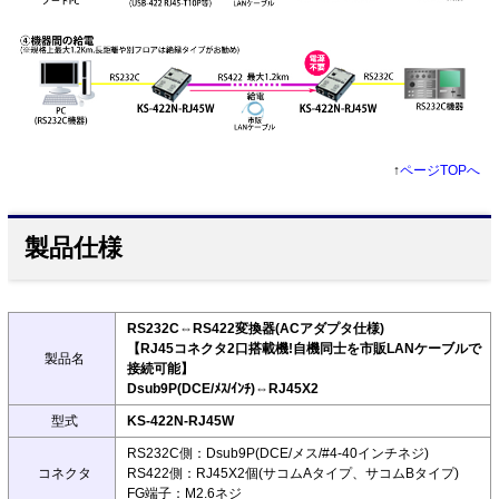
↑
ページTOPへ
製品仕様
RS232C⇔RS422変換器(ACアダプタ仕様)
【RJ45コネクタ2口搭載機!自機同士を市販LANケーブルで
製品名
接続可能】
Dsub9P(DCE/ﾒｽ/ｲﾝﾁ)⇔RJ45X2
型式
KS-422N-RJ45W
RS232C側：Dsub9P(DCE/メス/#4-40インチネジ)
コネクタ
RS422側：RJ45X2個(サコムAタイプ、サコムBタイプ)
FG端子：M2.6ネジ