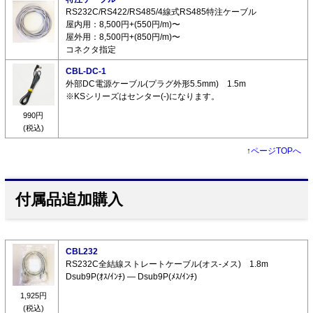
RS232C/RS422/RS485/4線式RS485特注ケーブル
屋内用：8,500円+(550円/m)〜
屋外用：8,500円+(850円/m)〜
コネクタ指定
CBL-DC-1
外部DC電源ケーブル(プラグ外形5.5mm) 1.5m
※KSシリーズはセンター(-)になります。
990円
(税込)
↑
ページTOPへ
付属品追加購入
CBL232
RS232C全結線ストレートケーブル(オス-メス) 1.8m
Dsub9P(ｵｽ/ｲﾝﾁ) ― Dsub9P(ﾒｽ/ｲﾝﾁ)
1,925円
(税込)