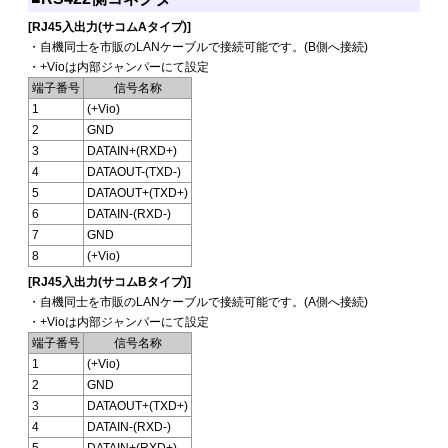
[RJ45入出力(サコムAタイプ)]
・自機同士を市販のLANケーブルで接続可能です。(B側へ接続)
・+Vioは内部ジャンパーにて設定
端子番号
信号名称
1
(+Vio)
2
GND
3
DATAIN+(RXD+)
4
DATAOUT-(TXD-)
5
DATAOUT+(TXD+)
6
DATAIN-(RXD-)
7
GND
8
(+Vio)
[RJ45入出力(サコムBタイプ)]
・自機同士を市販のLANケーブルで接続可能です。(A側へ接続)
・+Vioは内部ジャンパーにて設定
端子番号
信号名称
1
(+Vio)
2
GND
3
DATAOUT+(TXD+)
4
DATAIN-(RXD-)
5
DATAIN+(RXD+)