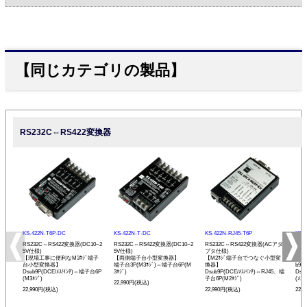
【同じカテゴリの製品】
RS232C⇔RS422変換器
KS-422N-T6P-DC
KS-422N-T-DC
KS-422N-RJ45-T6P
KS-
RS232C⇔RS422変換器(DC10~2
RS232C⇔RS422変換器(DC10~2
RS232C⇔RS422変換器(ACアダ
RS
5V仕様)
5V仕様)
プタ仕様)
プタ
【現場工事に便利なM3ﾈｼﾞ端子
【両側端子台小型変換器】
【M2ﾈｼﾞ端子台でつなぐ小型変
【R
台小型変換器】
端子台3P(M3ﾈｼﾞ)⇔端子台6P(M
換器】
b9
Dsub9P(DCE/ﾒｽ/ｲﾝﾁ)⇔端子台6P
3ﾈｼﾞ)
Dsub9P(DCE/ﾒｽ/ｲﾝﾁ)⇔RJ45、端
Dsu
(M3ﾈｼﾞ)
子台6P(M2ﾈｼﾞ)
(ﾒｽ/
22,990円(税込)
22,990円(税込)
22,990円(税込)
22,