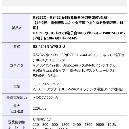
RS232C⇔RS422＆485変換器(AC90-250V仕様)
【1台2役、両側複数コネクタ搭載であらゆる作業環境に対
製品名
応】
Dsub9P(DCE/ﾒｽ/ｲﾝﾁ)/端子台10P(ｽｸﾘｭｰﾚｽ)⇔Dsub15P(ﾒｽ/ｲﾝ
ﾁ)/端子台10P(ｽｸﾘｭｰﾚｽ)/RJ45
型式
SS-4248N-WPS-2-U
RS232C側：Dsub9P(DCE/メス/#4-40インチネジ)、端子台
(10P/スクリューレス)
コネクタ
RS485/RS422側：Dsub15P(メス/#4-40インチネジ)、
RJ45(サコムBタイプ)、端子台(10P/スクリューレス)
FG端子：M3ネジ
1、AC90V-250V
電源
2、ACアダプタ（DC5V-2A/スイッチング電源タイプ/別売）
外部電源出力
・DC5V 600mA
最大
120kbps
伝送速度
初期設定は*
送受信切換
110、300、600、1200、2400、4800、9600、19.2k、
ボーレート