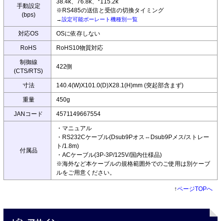
38.4k、76.8k、*115.2k
手動設定
※RS485の送信と受信の切換タイミング
(bps)
→
設定可能ボーレート機種別一覧
対応OS
OSに依存しない
RoHS
RoHS10物質対応
制御線
422側
(CTS/RTS)
寸法
140.4(W)X101.0(D)X28.1(H)mm (突起部含まず)
重量
450g
JANコード
4571149667554
・マニュアル
・RS232Cケーブル(Dsub9Pオス⇔Dsub9Pメス/ストレー
ト/1.8m)
付属品
・ACケーブル(3P-3P/125V/国内仕様品)
※海外など本ケーブルの規格範囲外でのご使用は別ケーブ
ルをご用意ください。
↑
ページTOPへ