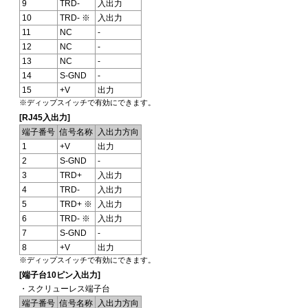
9
TRD-
入出力
10
TRD- ※
入出力
11
NC
-
12
NC
-
13
NC
-
14
S-GND
-
15
+V
出力
※ディップスイッチで有効にできます。
[RJ45入出力]
端子番号
信号名称
入出力方向
1
+V
出力
2
S-GND
-
3
TRD+
入出力
4
TRD-
入出力
5
TRD+ ※
入出力
6
TRD- ※
入出力
7
S-GND
-
8
+V
出力
※ディップスイッチで有効にできます。
[端子台10ピン入出力]
・スクリューレス端子台
端子番号
信号名称
入出力方向