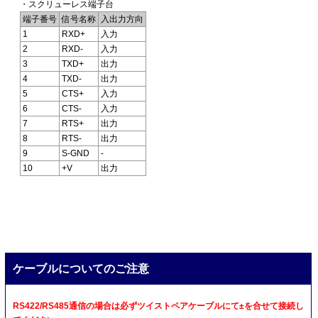
・スクリューレス端子台
端子番号
信号名称
入出力方向
1
RXD+
入力
2
RXD-
入力
3
TXD+
出力
4
TXD-
出力
5
CTS+
入力
6
CTS-
入力
7
RTS+
出力
8
RTS-
出力
9
S-GND
-
10
+V
出力
ケーブルについてのご注意
RS422/RS485通信の場合は必ずツイストペアケーブルにて±を合せて接続し