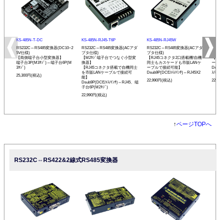
KS-485N-T-DC
KS-485N-RJ45-T6P
KS-485N-RJ45W
KS-
RS232C⇔RS485変換器(DC10~2
RS232C⇔RS485変換器(ACアダ
RS232C⇔RS485変換器(ACアダ
RS
5V仕様)
プタ仕様)
プタ仕様)
プタ
【両側端子台小型変換器】
【M2ﾈｼﾞ端子台でつなぐ小型変
【RJ45コネクタ2口搭載機!自機
【発
端子台3P(M3ﾈｼﾞ)⇔端子台6P(M
換器】
同士もカスケードも市販LANケ
ーモ
3ﾈｼﾞ)
【RJ45コネクタ搭載で自機同士
ーブルで接続可能】
Dsu
を市販LANケーブルで接続可
Dsub9P(DCE/ﾒｽ/ｲﾝﾁ)⇔RJ45X2
ｽ/ﾐﾘ
25,300円(税込)
能】
22,990円(税込)
22,
Dsub9P(DCE/ﾒｽ/ｲﾝﾁ)⇔RJ45、端
子台6P(M2ﾈｼﾞ)
22,990円(税込)
↑
ページTOPへ
RS232C⇔RS422&2線式RS485変換器