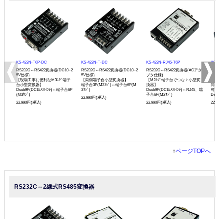
KS-422N-T6P-DC
KS-422N-T-DC
KS-422N-RJ45-T6P
KS-
RS232C⇔RS422変換器(DC10~2
RS232C⇔RS422変換器(DC10~2
RS232C⇔RS422変換器(ACアダ
RS
5V仕様)
5V仕様)
プタ仕様)
プタ
【現場工事に便利なM3ﾈｼﾞ端子
【両側端子台小型変換器】
【M2ﾈｼﾞ端子台でつなぐ小型変
【R
台小型変換器】
端子台3P(M3ﾈｼﾞ)⇔端子台6P(M
換器】
同士
Dsub9P(DCE/ﾒｽ/ｲﾝﾁ)⇔端子台6P
3ﾈｼﾞ)
Dsub9P(DCE/ﾒｽ/ｲﾝﾁ)⇔RJ45、端
可能
(M3ﾈｼﾞ)
子台6P(M2ﾈｼﾞ)
Dsu
22,990円(税込)
22,990円(税込)
22,990円(税込)
22,
↑
ページTOPへ
RS232C⇔2線式RS485変換器