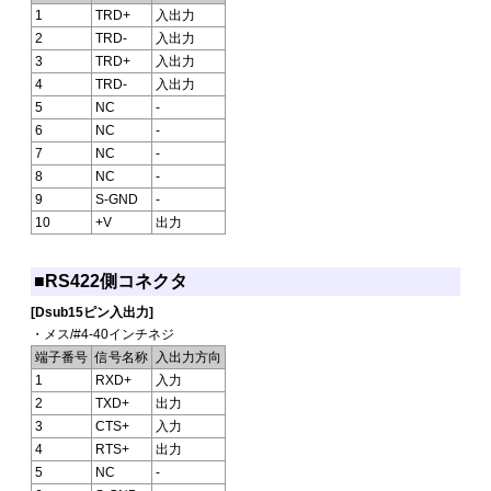
1
TRD+
入出力
2
TRD-
入出力
3
TRD+
入出力
4
TRD-
入出力
5
NC
-
6
NC
-
7
NC
-
8
NC
-
9
S-GND
-
10
+V
出力
■RS422側コネクタ
[Dsub15ピン入出力]
・メス/#4-40インチネジ
端子番号
信号名称
入出力方向
1
RXD+
入力
2
TXD+
出力
3
CTS+
入力
4
RTS+
出力
5
NC
-