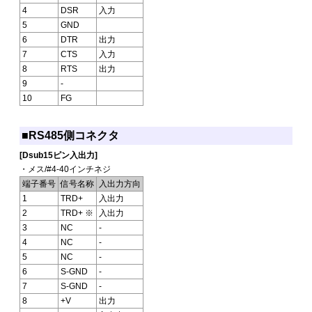
4
DSR
入力
5
GND
6
DTR
出力
7
CTS
入力
8
RTS
出力
9
-
10
FG
■RS485側コネクタ
[Dsub15ピン入出力]
・メス/#4-40インチネジ
端子番号
信号名称
入出力方向
1
TRD+
入出力
2
TRD+ ※
入出力
3
NC
-
4
NC
-
5
NC
-
6
S-GND
-
7
S-GND
-
8
+V
出力