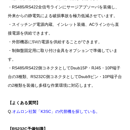
・RS485/RS422全信号ラインにサージアブソーバを装備し、
外来からの静電気による破損事故を極力低減させています。
・スイッチング電源内蔵、インレット装備、ACラインから直
接電源を供給できます。
・外部機器に5Vの電源を供給することができます。
・制御盤固定用に取り付け金具をオプションで準備していま
す。
・RS485/RS422側コネクタとしてDsub15P・RJ45・10P端子
台の3種類、RS232C側コネクタとしてDsub9ピン・10P端子台
の2種類を装備し多様な作業環境に対応します。
【よくある質問】
Q.
オムロン社製「K3SC」の代替機を探している。
【RS232C予備知識】