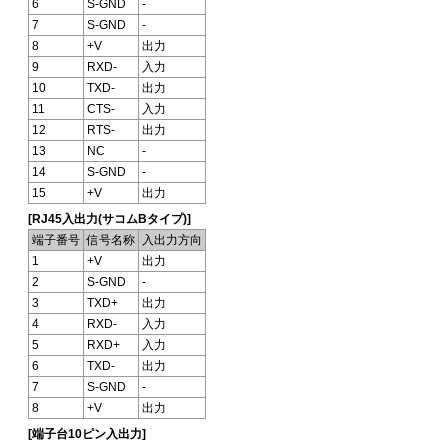
6
S-GND
-
7
S-GND
-
8
+V
出力
9
RXD-
入力
10
TXD-
出力
11
CTS-
入力
12
RTS-
出力
13
NC
-
14
S-GND
-
15
+V
出力
[RJ45入出力(サコムBタイプ)]
端子番号
信号名称
入出力方向
1
+V
出力
2
S-GND
-
3
TXD+
出力
4
RXD-
入力
5
RXD+
入力
6
TXD-
出力
7
S-GND
-
8
+V
出力
[端子台10ピン入出力]