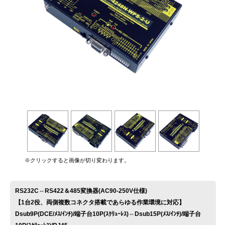
お問い合わせ
※クリックすると画像が切り変わります。
RS232C⇔RS422＆485変換器(AC90-250V仕様)
【1台2役、両側複数コネクタ搭載であらゆる作業環境に対応】
Dsub9P(DCE/ﾒｽ/ｲﾝﾁ)/端子台10P(ｽｸﾘｭｰﾚｽ)⇔Dsub15P(ﾒｽ/ｲﾝﾁ)/端子台