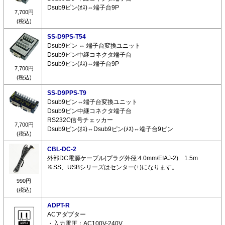
Dsub9ピン(ｵｽ)⇔端子台9P
7,700円
(税込)
SS-D9PS-T54
Dsub9ピン ⇔ 端子台変換ユニット
Dsub9ピン中継コネクタ端子台
Dsub9ピン(ﾒｽ)⇔端子台9P
7,700円
(税込)
SS-D9PPS-T9
Dsub9ピン⇔端子台変換ユニット
Dsub9ピン中継コネクタ端子台
RS232C信号チェッカー
7,700円
Dsub9ピン(ｵｽ)⇔Dsub9ピン(ﾒｽ)⇔端子台9ピン
(税込)
CBL-DC-2
外部DC電源ケーブル(プラグ外径:4.0mm/EIAJ-2) 1.5m
※SS、USBシリーズはセンター(+)になります。
990円
(税込)
ADPT-R
ACアダプター
・入力電圧：AC100V-240V