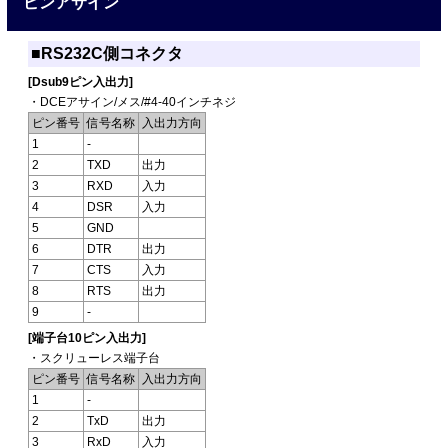
ピンアサイン
■RS232C側コネクタ
[Dsub9ピン入出力]
・DCEアサイン/メス/#4-40インチネジ
ピン番号
信号名称
入出力方向
1
-
2
TXD
出力
3
RXD
入力
4
DSR
入力
5
GND
6
DTR
出力
7
CTS
入力
8
RTS
出力
9
-
[端子台10ピン入出力]
・スクリューレス端子台
ピン番号
信号名称
入出力方向
1
-
2
TxD
出力
3
RxD
入力