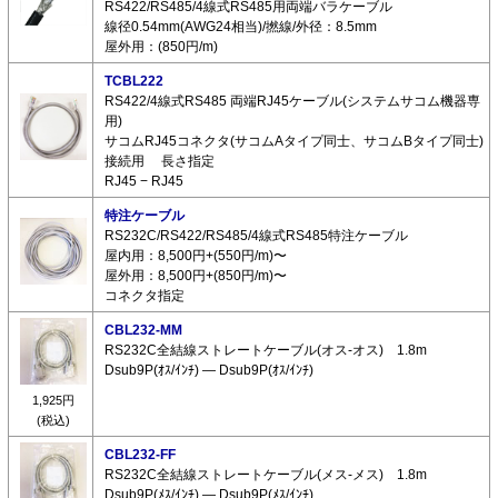
RS422/RS485/4線式RS485用両端バラケーブル
線径0.54mm(AWG24相当)/撚線/外径：8.5mm
屋外用：(850円/m)
TCBL222
RS422/4線式RS485 両端RJ45ケーブル(システムサコム機器専
用)
サコムRJ45コネクタ(サコムAタイプ同士、サコムBタイプ同士)
接続用 長さ指定
RJ45 − RJ45
特注ケーブル
RS232C/RS422/RS485/4線式RS485特注ケーブル
屋内用：8,500円+(550円/m)〜
屋外用：8,500円+(850円/m)〜
コネクタ指定
CBL232-MM
RS232C全結線ストレートケーブル(オス-オス) 1.8m
Dsub9P(ｵｽ/ｲﾝﾁ) ― Dsub9P(ｵｽ/ｲﾝﾁ)
1,925円
(税込)
CBL232-FF
RS232C全結線ストレートケーブル(メス-メス) 1.8m
Dsub9P(ﾒｽ/ｲﾝﾁ) ― Dsub9P(ﾒｽ/ｲﾝﾁ)