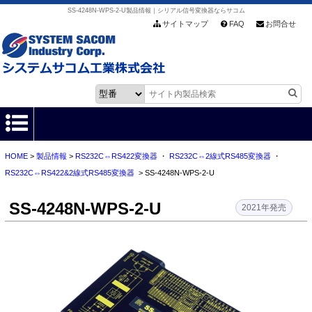
SS-4248N-WPS-2-U製品情報｜シリアル信号変換器ならサコム
サイトマップ
FAQ
お問合せ
HOME
>
製品情報
>
RS232C⇔RS422変換器
・
RS232C⇔2線式RS485変換器
・
HOME
RS232C⇔RS422&2線式RS485変換器
> SS-4248N-WPS-2-U
製品情報
SS-4248N-WPS-2-U
2021年発売
各種ダウンロード
お客様サポート
会社情報