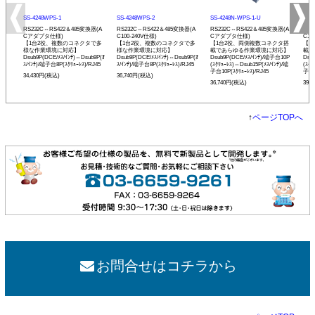
SS-4248WPS-1
SS-4248WPS-2
SS-4248N-WPS-1-U
SS-
RS232C⇔RS422＆485変換器(A
RS232C⇔RS422＆485変換器(A
RS232C⇔RS422＆485変換器(A
RS2
Cアダプタ仕様)
C100-240V仕様)
Cアダプタ仕様)
C10
【1台2役、複数のコネクタで多
【1台2役、複数のコネクタで多
【1台2役、両側複数コネクタ搭
【1
様な作業環境に対応】
様な作業環境に対応】
載であらゆる作業環境に対応】
載で
Dsub9P(DCE/ﾒｽ/ｲﾝﾁ)⇔Dsub9P(ｵ
Dsub9P(DCE/ﾒｽ/ｲﾝﾁ)⇔Dsub9P(ｵ
Dsub9P(DCE/ﾒｽ/ｲﾝﾁ)/端子台10P
Dsu
ｽ/ｲﾝﾁ)/端子台8P(ｽｸﾘｭｰﾚｽ)/RJ45
ｽ/ｲﾝﾁ)/端子台8P(ｽｸﾘｭｰﾚｽ)/RJ45
(ｽｸﾘｭｰﾚｽ)⇔Dsub15P(ﾒｽ/ｲﾝﾁ)/端
(ｽｸﾘ
子台10P(ｽｸﾘｭｰﾚｽ)/RJ45
子台1
34,430円(税込)
36,740円(税込)
36,740円(税込)
39,
↑
ページTOPへ
お問合せはコチラから