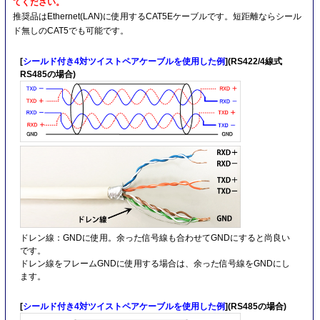
てください。
推奨品はEthernet(LAN)に使用するCAT5Eケーブルです。短距離ならシール
ド無しのCAT5でも可能です。
[
シールド付き4対ツイストペアケーブルを使用した例
](RS422/4線式
RS485の場合)
ドレン線：GNDに使用。余った信号線も合わせてGNDにすると尚良い
です。
ドレン線をフレームGNDに使用する場合は、余った信号線をGNDにし
ます。
[
シールド付き4対ツイストペアケーブルを使用した例
](RS485の場合)