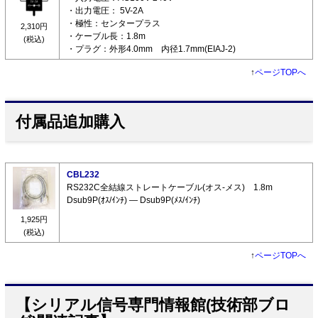
・出力電圧： 5V-2A
・極性：センタープラス
2,310円
・ケーブル長：1.8m
(税込)
・プラグ：外形4.0mm 内径1.7mm(EIAJ-2)
↑
ページTOPへ
付属品追加購入
CBL232
RS232C全結線ストレートケーブル(オス-メス) 1.8m
Dsub9P(ｵｽ/ｲﾝﾁ) ― Dsub9P(ﾒｽ/ｲﾝﾁ)
1,925円
(税込)
↑
ページTOPへ
【シリアル信号専門情報館(技術部ブロ