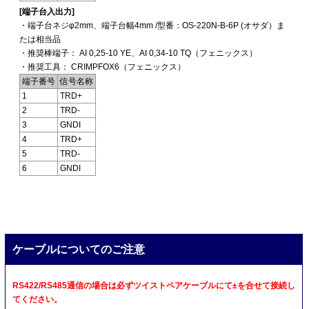
[端子台入出力]
・端子台ネジφ2mm、端子台幅4mm /型番：OS-220N-B-6P (オサダ）ま
たは相当品
・推奨棒端子： AI 0,25-10 YE、AI 0,34-10 TQ（フェニックス）
・推奨工具： CRIMPFOX6（フェニックス）
端子番号
信号名称
1
TRD+
2
TRD-
3
GNDI
4
TRD+
5
TRD-
6
GNDI
ケーブルについてのご注意
RS422/RS485通信の場合は必ずツイストペアケーブルにて±を合せて接続し
てください。