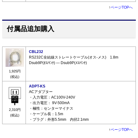
↑
ページTOPへ
付属品追加購入
CBL232
RS232C全結線ストレートケーブル(オス-メス) 1.8m
Dsub9P(ｵｽ/ｲﾝﾁ) ― Dsub9P(ﾒｽ/ｲﾝﾁ)
1,925円
(税込)
ADPT-KS
ACアダプター
・入力電圧：AC100V-240V
・出力電圧： 9V-500mA
・極性：センターマイナス
2,310円
・ケーブル長：1.5m
(税込)
・プラグ：外形5.5mm 内径2.1mm
↑
ページTOPへ