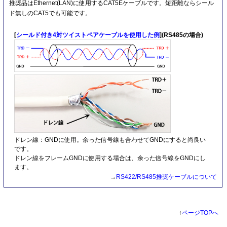
推奨品はEthernet(LAN)に使用するCAT5Eケーブルです。短距離ならシール
ド無しのCAT5でも可能です。
[
シールド付き4対ツイストペアケーブルを使用した例
](RS485の場合)
ドレン線：GNDに使用。余った信号線も合わせてGNDにすると尚良い
です。
ドレン線をフレームGNDに使用する場合は、余った信号線をGNDにし
ます。
→
RS422/RS485推奨ケーブルについて
↑
ページTOPへ