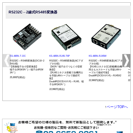
RS232C⇔2線式RS485変換器
KS-485N-T-DC
KS-485N-RJ45-T6P
KS-485N-RJ45W
KS-
RS232C⇔RS485変換器(DC10~2
RS232C⇔RS485変換器(ACアダ
RS232C⇔RS485変換器(ACアダ
RS
5V仕様)
プタ仕様)
プタ仕様)
プタ
【両側端子台小型変換器】
【M2ﾈｼﾞ端子台でつなぐ小型変
【RJ45コネクタ2口搭載機!自機
【発
端子台3P(M3ﾈｼﾞ)⇔端子台6P(M
換器】
同士もカスケードも市販LANケ
ーモ
3ﾈｼﾞ)
【RJ45コネクタ搭載で自機同士
ーブルで接続可能】
Dsu
を市販LANケーブルで接続可
Dsub9P(DCE/ﾒｽ/ｲﾝﾁ)⇔RJ45X2
ｽ/ﾐﾘ
25,300円(税込)
能】
22,990円(税込)
22,
Dsub9P(DCE/ﾒｽ/ｲﾝﾁ)⇔RJ45、端
子台6P(M2ﾈｼﾞ)
22,990円(税込)
↑
ページTOPへ