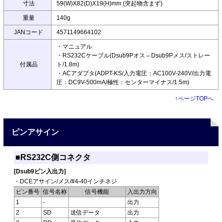
寸法
59(W)X82(D)X19(H)mm (突起物含まず)
重量
140g
JANコード
4571149664102
・マニュアル
・RS232Cケーブル(Dsub9Pオス⇔Dsub9Pメス/ストレー
付属品
ト/1.8m)
・ACアダプタ(ADPT-KS/入力電圧：AC100V-240V/出力電
圧：DC9V-500mA/極性：センターマイナス/1.5m)
↑
ページTOPへ
ピンアサイン
■RS232C側コネクタ
[Dsub9ピン入出力]
・DCEアサイン/メス/#4-40インチネジ
ピン番号
信号名称
信号機能
入出力方向
1
-
出力
2
SD
送信データ
出力