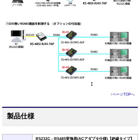
↑
ページTOPへ
製品仕様
RS232C⇔RS485変換器(ACアダプタ仕様)【絶縁タイプ】