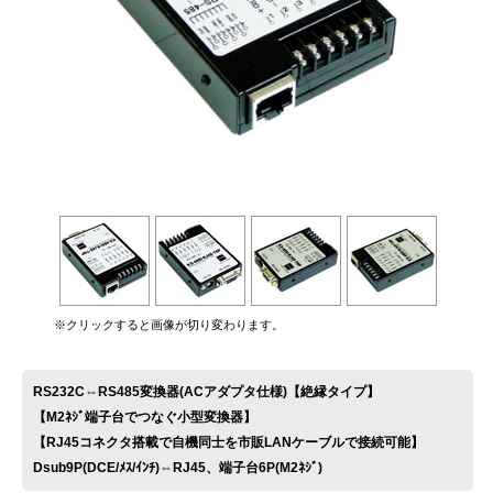
お問い合わせ
※クリックすると画像が切り変わります。
RS232C⇔RS485変換器(ACアダプタ仕様)【絶縁タイプ】
【M2ﾈｼﾞ端子台でつなぐ小型変換器】
【RJ45コネクタ搭載で自機同士を市販LANケーブルで接続可能】
Dsub9P(DCE/ﾒｽ/ｲﾝﾁ)⇔RJ45、端子台6P(M2ﾈｼﾞ)