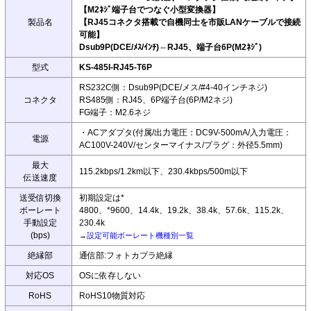
【M2ﾈｼﾞ端子台でつなぐ小型変換器】
製品名
【RJ45コネクタ搭載で自機同士を市販LANケーブルで接続
可能】
Dsub9P(DCE/ﾒｽ/ｲﾝﾁ)⇔RJ45、端子台6P(M2ﾈｼﾞ)
型式
KS-485I-RJ45-T6P
RS232C側：Dsub9P(DCE/メス/#4-40インチネジ)
コネクタ
RS485側：RJ45、6P端子台(6P/M2ネジ)
FG端子：M2.6ネジ
・ACアダプタ(付属/出力電圧：DC9V-500mA/入力電圧：
電源
AC100V-240V/センターマイナス/プラグ：外径5.5mm)
最大
115.2kbps/1.2km以下、230.4kbps/500m以下
伝送速度
送受信切換
初期設定は*
ボーレート
4800、*9600、14.4k、19.2k、38.4k、57.6k、115.2k、
手動設定
230.4k
(bps)
→
設定可能ボーレート機種別一覧
絶縁部
通信部:フォトカプラ絶縁
対応OS
OSに依存しない
RoHS
RoHS10物質対応