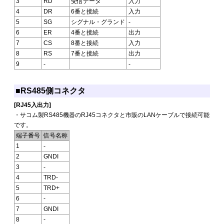
3
RD
受信データ
入力
4
DR
6番と接続
入力
5
SG
シグナル・グランド
-
6
ER
4番と接続
出力
7
CS
8番と接続
入力
8
RS
7番と接続
出力
9
-
-
■RS485側コネクタ
[RJ45入出力]
・サコム製RS485機器のRJ45コネクタと市販のLANケーブルで接続可能
です。
端子番号
信号名称
1
-
2
GNDI
3
-
4
TRD-
5
TRD+
6
-
7
GNDI
8
-