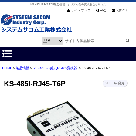
KS-485I-RJ45-T6P製品情報｜シリアル信号変換器ならサコム
サイトマップ
FAQ
お問合せ
HOME
>
製品情報
>
RS232C⇔2線式RS485変換器
> KS-485I-RJ45-T6P
HOME
KS-485I-RJ45-T6P
製品情報
2011年発売
各種ダウンロード
お客様サポート
会社情報