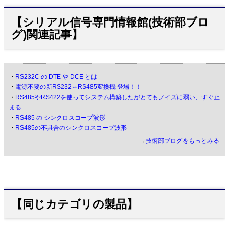
【シリアル信号専門情報館(技術部ブロ
グ)関連記事】
・
RS232C の DTE や DCE とは
・
電源不要の新RS232⇔RS485変換機 登場！！
・
RS485やRS422を使ってシステム構築したがとてもノイズに弱い、すぐ止
まる
・
RS485 の シンクロスコープ波形
・
RS485の不具合のシンクロスコープ波形
→
技術部ブログをもっとみる
【同じカテゴリの製品】