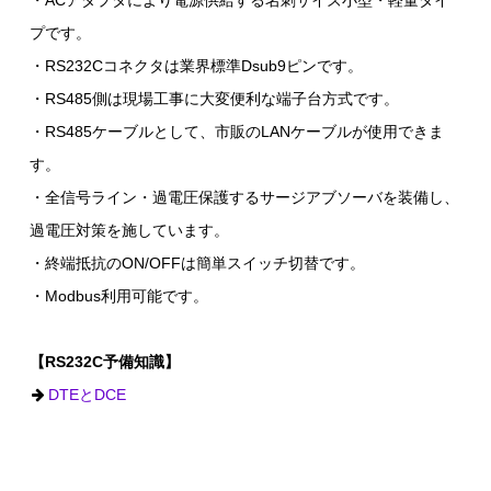
・ACアダプタにより電源供給する名刺サイズ小型・軽量タイ
プです。
・RS232Cコネクタは業界標準Dsub9ピンです。
・RS485側は現場工事に大変便利な端子台方式です。
・RS485ケーブルとして、市販のLANケーブルが使用できま
す。
・全信号ライン・過電圧保護するサージアブソーバを装備し、
過電圧対策を施しています。
・終端抵抗のON/OFFは簡単スイッチ切替です。
・Modbus利用可能です。
【RS232C予備知識】
DTEとDCE