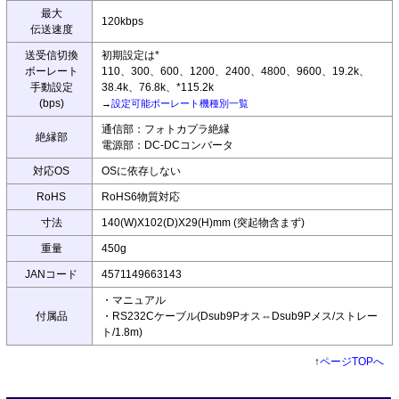
最大
120kbps
伝送速度
送受信切換
初期設定は*
ボーレート
110、300、600、1200、2400、4800、9600、19.2k、
手動設定
38.4k、76.8k、*115.2k
(bps)
→
設定可能ボーレート機種別一覧
通信部：フォトカプラ絶縁
絶縁部
電源部：DC-DCコンバータ
対応OS
OSに依存しない
RoHS
RoHS6物質対応
寸法
140(W)X102(D)X29(H)mm (突起物含まず)
重量
450g
JANコード
4571149663143
・マニュアル
付属品
・RS232Cケーブル(Dsub9Pオス⇔Dsub9Pメス/ストレー
ト/1.8m)
↑
ページTOPへ