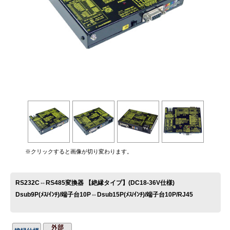
お問い合わせ
※クリックすると画像が切り変わります。
RS232C⇔RS485変換器 【絶縁タイプ】(DC18-36V仕様)
Dsub9P(ﾒｽ/ｲﾝﾁ)/端子台10P⇔Dsub15P(ﾒｽ/ｲﾝﾁ)/端子台10P/RJ45