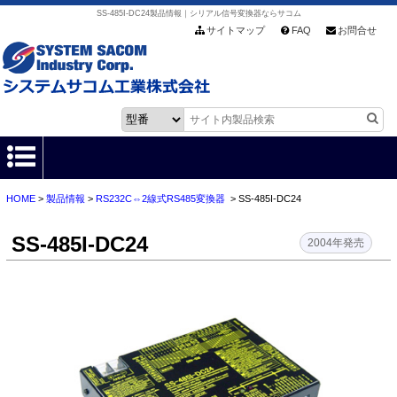
SS-485I-DC24製品情報｜シリアル信号変換器ならサコム
サイトマップ
FAQ
お問合せ
HOME
>
製品情報
>
RS232C⇔2線式RS485変換器
> SS-485I-DC24
HOME
SS-485I-DC24
製品情報
2004年発売
各種ダウンロード
お客様サポート
会社情報