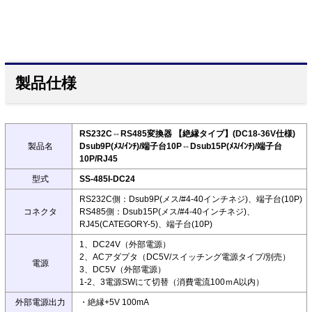
製品仕様
RS232C⇔RS485変換器 【絶縁タイプ】(DC18-36V仕様)
製品名
Dsub9P(ﾒｽ/ｲﾝﾁ)/端子台10P⇔Dsub15P(ﾒｽ/ｲﾝﾁ)/端子台
10P/RJ45
型式
SS-485I-DC24
RS232C側：Dsub9P(メス/#4-40インチネジ)、端子台(10P)
コネクタ
RS485側：Dsub15P(メス/#4-40インチネジ)、
RJ45(CATEGORY-5)、端子台(10P)
1、DC24V（外部電源）
2、ACアダプタ（DC5V/スイッチング電源タイプ/別売）
電源
3、DC5V（外部電源）
1-2、3電源SWにて切替（消費電流100ｍA以内）
外部電源出力
・絶縁+5V 100mA