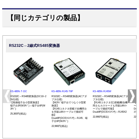
【同じカテゴリの製品】
RS232C⇔2線式RS485変換器
KS-485N-T-DC
KS-485N-RJ45-T6P
KS-485N-RJ45W
KS-
RS232C⇔RS485変換器(DC10~2
RS232C⇔RS485変換器(ACアダ
RS232C⇔RS485変換器(ACアダ
RS
5V仕様)
プタ仕様)
プタ仕様)
プタ
【両側端子台小型変換器】
【M2ﾈｼﾞ端子台でつなぐ小型変
【RJ45コネクタ2口搭載機!自機
【発
端子台3P(M3ﾈｼﾞ)⇔端子台6P(M
換器】
同士もカスケードも市販LANケ
ーモ
3ﾈｼﾞ)
【RJ45コネクタ搭載で自機同士
ーブルで接続可能】
Dsu
を市販LANケーブルで接続可
Dsub9P(DCE/ﾒｽ/ｲﾝﾁ)⇔RJ45X2
ｽ/ﾐﾘ
25,300円(税込)
能】
22,990円(税込)
22,
Dsub9P(DCE/ﾒｽ/ｲﾝﾁ)⇔RJ45、端
子台6P(M2ﾈｼﾞ)
22,990円(税込)