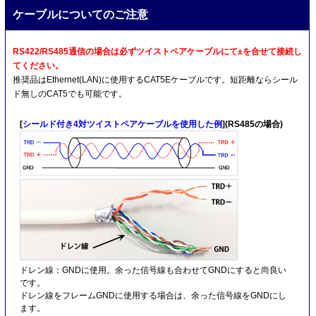
ケーブルについてのご注意
RS422/RS485通信の場合は必ずツイストペアケーブルにて±を合せて接続し
てください。
推奨品はEthernet(LAN)に使用するCAT5Eケーブルです。短距離ならシール
ド無しのCAT5でも可能です。
[
シールド付き4対ツイストペアケーブルを使用した例
](RS485の場合)
ドレン線：GNDに使用。余った信号線も合わせてGNDにすると尚良い
です。
ドレン線をフレームGNDに使用する場合は、余った信号線をGNDにし
ます。