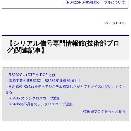
→
RS422/RS485推奨ケーブルについて
↑
ページTOPへ
【シリアル信号専門情報館(技術部ブロ
グ)関連記事】
・
RS232C の DTE や DCE とは
・
電源不要の新RS232⇔RS485変換機 登場！！
・
RS485やRS422を使ってシステム構築したがとてもノイズに弱い、すぐ止
まる
・
RS485 の シンクロスコープ波形
・
RS485の不具合のシンクロスコープ波形
→
技術部ブログをもっとみる