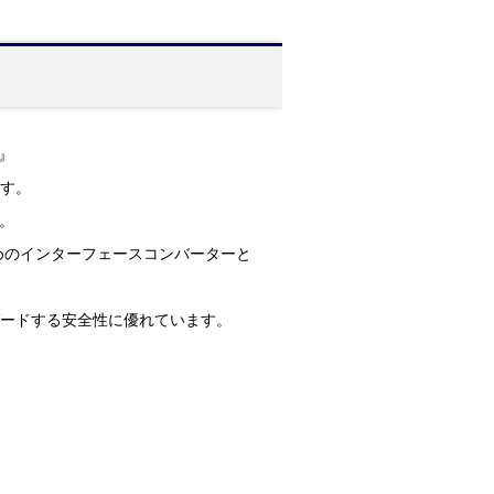
P』
です。
。
ためのインターフェースコンバーターと
ガードする安全性に優れています。