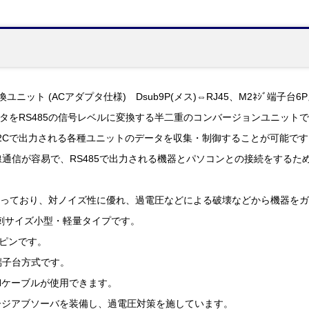
換ユニット (ACアダプタ仕様) Dsub9P(メス)⇔RJ45、M2ﾈｼﾞ端子台6
ータをRS485の信号レベルに変換する半二重のコンバージョンユニット
32Cで出力される各種ユニットのデータを収集・制御することが可能です
有線通信が容易で、RS485で出力される機器とパソコンとの接続をする
仕様になっており、対ノイズ性に優れ、過電圧などによる破壊などから機器を
刺サイズ小型・軽量タイプです。
9ピンです。
端子台方式です。
ANケーブルが使用できます。
ージアブソーバを装備し、過電圧対策を施しています。