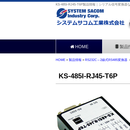
KS-485I-RJ45-T6P製品情報｜シリアル信号変換
HOME
製品
HOME
>
製品情報
>
RS232C⇔2線式RS485変換器
>
KS-485I-RJ45-T6P