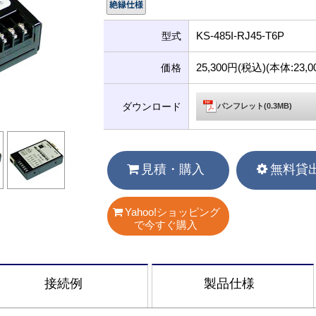
KS-485I-RJ45-T6P
型式
25,300円(税込)(本体:23
価格
ダウンロード
パンフレット(0.3MB)
見積・購入
無料貸
Yahoo!ショッピング
で今すぐ購入
接続例
製品仕様