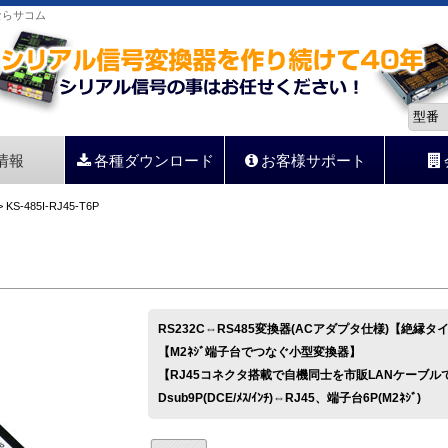
器ならサコム
情報
各種ダウンロード
お客様サポート
 KS-485I-RJ45-T6P
RS232C⇔RS485変換器(ACアダプタ仕様)【絶縁タ
【M2ﾈｼﾞ端子台でつなぐ小型変換器】
【RJ45コネクタ搭載で自機同士を市販LANケーブル
Dsub9P(DCE/ﾒｽ/ｲﾝﾁ)⇔RJ45、端子台6P(M2ﾈｼﾞ)