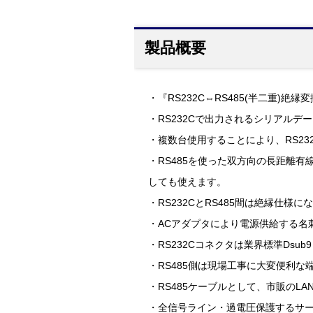
製品概要
・『RS232C⇔RS485(半二重)絶縁変
・RS232Cで出力されるシリアルデ
・複数台使用することにより、RS2
・RS485を使った双方向の長距離
しても使えます。
・RS232CとRS485間は絶縁
・ACアダプタにより電源供給する名
・RS232Cコネクタは業界標準Dsub
・RS485側は現場工事に大変便利な
・RS485ケーブルとして、市販のL
・全信号ライン・過電圧保護するサ