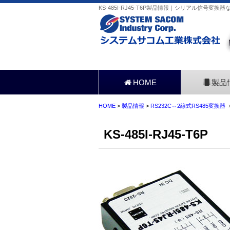
KS-485I-RJ45-T6P製品情報｜シリアル信号変換
HOME
製品
HOME
>
製品情報
>
RS232C⇔2線式RS485変換器
>
KS-485I-RJ45-T6P