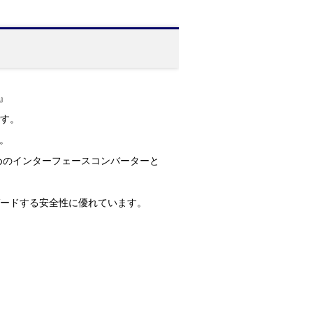
P』
です。
。
ためのインターフェースコンバーターと
ガードする安全性に優れています。