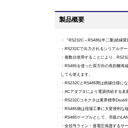
製品概要
・『RS232C⇔RS485(半二重)絶縁変
・RS232Cで出力されるシリアルデ
・複数台使用することにより、RS2
・RS485を使った双方向の長距離
しても使えます。
・RS232CとRS485間は絶縁
・ACアダプタにより電源供給する名
・RS232Cコネクタは業界標準Dsub
・RS485側は現場工事に大変便利な
・RS485ケーブルとして、市販のL
・全信号ライン・過電圧保護するサ