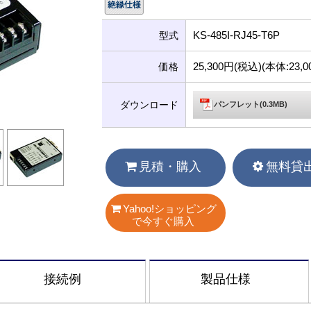
KS-485I-RJ45-T6P
型式
25,300円(税込)(本体:23
価格
ダウンロード
パンフレット(0.3MB)
見積・購入
無料貸
Yahoo!ショッピング
で今すぐ購入
接続例
製品仕様