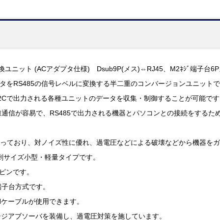
換ユニット (ACアダプタ仕様) Dsub9P(メス)⇔RJ45、M2ﾈｼﾞ端子台6
ータをRS485の信号レベルに変換する半二重のコンバージョンユニット
32Cで出力される各種ユニットのデータを収集・制御することが可能です
有線通信が容易で、RS485で出力される機器とパソコンとの接続をする
仕様になっており、対ノイズ性に優れ、過電圧などによる破壊などから機器を
刺サイズ小型・軽量タイプです。
9ピンです。
端子台方式です。
ANケーブルが使用できます。
ージアブソーバを装備し、過電圧対策を施しています。