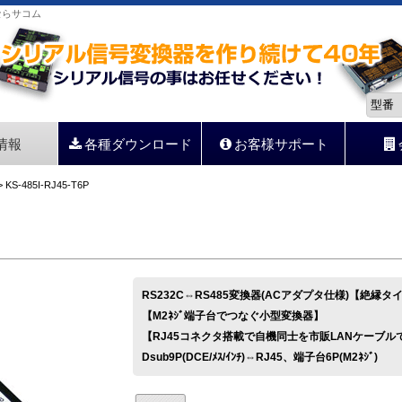
器ならサコム
情報
各種ダウンロード
お客様サポート
 KS-485I-RJ45-T6P
RS232C⇔RS485変換器(ACアダプタ仕様)【絶縁タ
【M2ﾈｼﾞ端子台でつなぐ小型変換器】
【RJ45コネクタ搭載で自機同士を市販LANケーブル
Dsub9P(DCE/ﾒｽ/ｲﾝﾁ)⇔RJ45、端子台6P(M2ﾈｼﾞ)