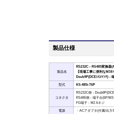
製品仕様
RS232C⇔RS485変換
製品名
【現場工事に便利なM3ﾈ
Dsub9P(DCE/ﾒｽ/ｲﾝﾁ)⇔
型式
KS-485i-T6P
RS232C側：Dsub9P(DC
コネクタ
RS485側：端子台(6P/M3
FG端子：M2.6ネジ
電源
・ACアダプタ(付属/出力電圧