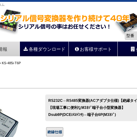
コム
情報
各種ダウンロード
お客様サポート
 KS-485i-T6P
RS232C⇔RS485変換器(ACアダプタ仕様)【絶縁タ
【現場工事に便利なM3ﾈｼﾞ端子台小型変換器】
Dsub9P(DCE/ﾒｽ/ｲﾝﾁ)⇔端子台6P(M3ﾈｼﾞ)