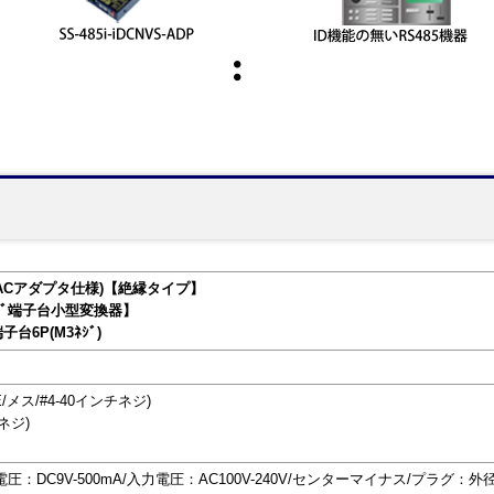
器(ACアダプタ仕様)【絶縁タイプ】
ｼﾞ端子台小型変換器】
端子台6P(M3ﾈｼﾞ)
E/メス/#4-40インチネジ)
ネジ)
：DC9V-500mA/入力電圧：AC100V-240V/センターマイナス/プラグ：外径5