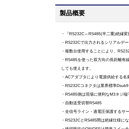
製品概要
・『RS232C⇔RS485(半二重)絶縁変
・RS232Cで出力されるシリアルデ
・複数台使用することにより、RS2
・RS485を使った双方向の長距離
しても使えます。
・ACアダプタにより電源供給する名
・RS232Cコネクタは業界標準Dsub
・RS485側は現場に便利なM3ネジ
・自動送受切替RS485
・全信号ライン・過電圧保護するサ
・RS232CとRS485間は絶縁仕
・終端抵抗のON/OFFは簡単スイッ