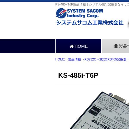
KS-485i-T6P製品情報｜シリアル信号変換器ならサ
HOME
製品
HOME
>
製品情報
>
RS232C⇔2線式RS485変換器
>
KS-485i-T6P