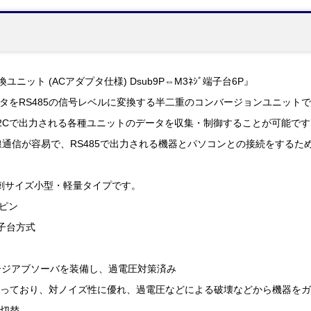
換ユニット (ACアダプタ仕様) Dsub9P⇔M3ﾈｼﾞ端子台6P』
ータをRS485の信号レベルに変換する半二重のコンバージョンユニット
32Cで出力される各種ユニットのデータを収集・制御することが可能です
有線通信が容易で、RS485で出力される機器とパソコンとの接続をする
刺サイズ小型・軽量タイプです。
9ピン
端子台方式
ージアブソーバを装備し、過電圧対策済み
様になっており、対ノイズ性に優れ、過電圧などによる破壊などから機器を
チ切替