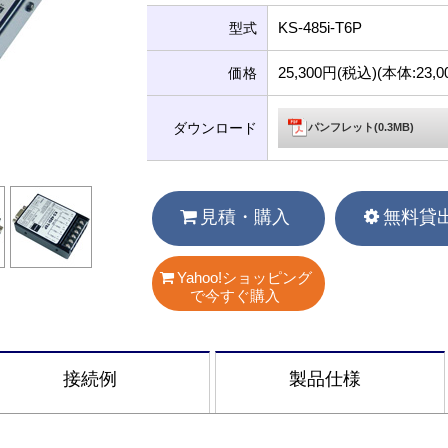
KS-485i-T6P
型式
25,300円(税込)(本体:23
価格
ダウンロード
パンフレット(0.3MB)
見積・購入
無料貸
Yahoo!ショッピング
で今すぐ購入
接続例
製品仕様