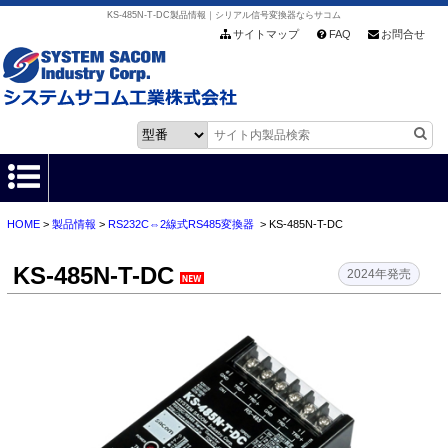
KS-485N-T-DC製品情報｜シリアル信号変換器ならサコム
サイトマップ
FAQ
お問合せ
HOME
>
製品情報
>
RS232C⇔2線式RS485変換器
> KS-485N-T-DC
HOME
KS-485N-T-DC
製品情報
2024年発売
各種ダウンロード
お客様サポート
会社情報