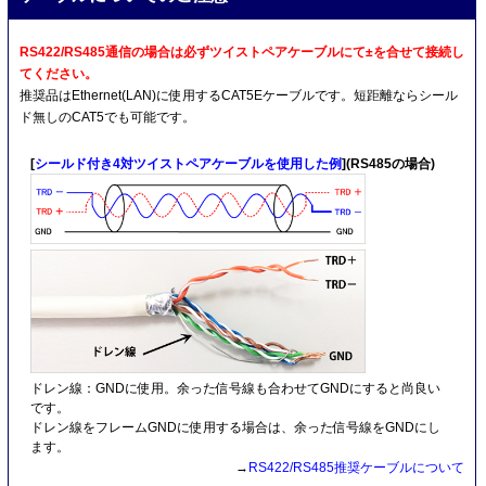
RS422/RS485通信の場合は必ずツイストペアケーブルにて±を合せて接続し
てください。
推奨品はEthernet(LAN)に使用するCAT5Eケーブルです。短距離ならシール
ド無しのCAT5でも可能です。
[
シールド付き4対ツイストペアケーブルを使用した例
](RS485の場合)
ドレン線：GNDに使用。余った信号線も合わせてGNDにすると尚良い
です。
ドレン線をフレームGNDに使用する場合は、余った信号線をGNDにし
ます。
→
RS422/RS485推奨ケーブルについて