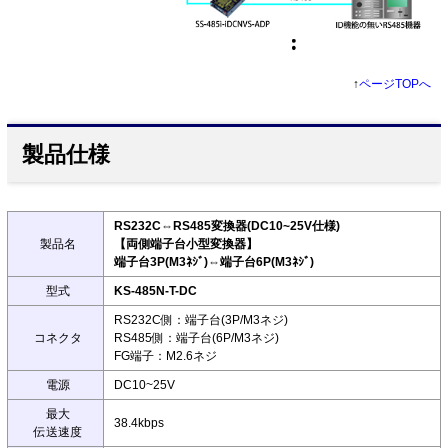
↑
ページTOPへ
製品仕様
RS232C⇔RS485変換器(DC10~25V仕様)
製品名
【両側端子台小型変換器】
端子台3P(M3ﾈｼﾞ)⇔端子台6P(M3ﾈｼﾞ)
型式
KS-485N-T-DC
RS232C側：端子台(3P/M3ネジ)
コネクタ
RS485側：端子台(6P/M3ネジ)
FG端子：M2.6ネジ
電源
DC10~25V
最大
38.4kbps
伝送速度