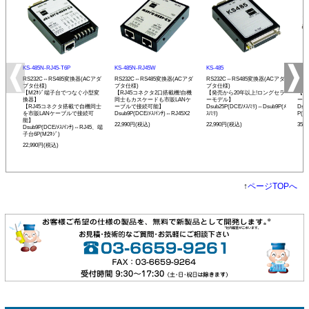
KS-485N-RJ45-T6P
KS-485N-RJ45W
KS-485
KS-
RS232C⇔RS485変換器(ACアダ
RS232C⇔RS485変換器(ACアダ
RS232C⇔RS485変換器(ACアダ
RS2
プタ仕様)
プタ仕様)
プタ仕様)
仕様
【M2ﾈｼﾞ端子台でつなぐ小型変
【RJ45コネクタ2口搭載機!自機
【発売から20年以上!ロングセラ
【発
換器】
同士もカスケードも市販LANケ
ーモデル】
ーモ
【RJ45コネクタ搭載で自機同士
ーブルで接続可能】
Dsub25P(DCE/ﾒｽ/ﾐﾘ)⇔Dsub9P(ﾒ
Dsu
を市販LANケーブルで接続可
Dsub9P(DCE/ﾒｽ/ｲﾝﾁ)⇔RJ45X2
ｽ/ﾐﾘ)
P(
能】
22,990円(税込)
22,990円(税込)
35,
Dsub9P(DCE/ﾒｽ/ｲﾝﾁ)⇔RJ45、端
子台6P(M2ﾈｼﾞ)
22,990円(税込)
↑
ページTOPへ