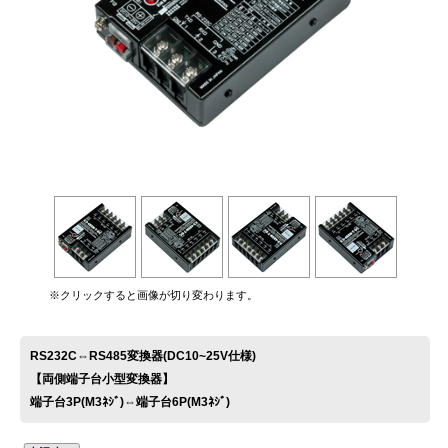
お問い合わせ
※クリックすると画像が切り変わります。
RS232C⇔RS485変換器(DC10~25V仕様)
【両側端子台小型変換器】
端子台3P(M3ﾈｼﾞ)⇔端子台6P(M3ﾈｼﾞ)