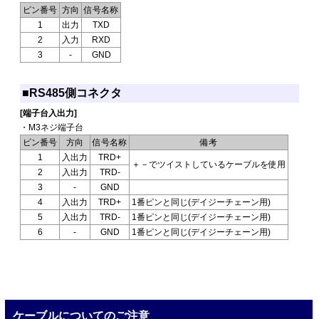
ピン番号
方向
信号名称
1
出力
TXD
2
入力
RXD
3
-
GND
■RS485側コネクタ
[端子台入出力]
・M3ネジ端子台
ピン番号
方向
信号名称
備考
1
入出力
TRD+
＋－でツイストしているケーブルを使用
2
入出力
TRD-
3
-
GND
4
入出力
TRD+
1番ピンと同じ(デイジーチェーン用)
5
入出力
TRD-
1番ピンと同じ(デイジーチェーン用)
6
-
GND
1番ピンと同じ(デイジーチェーン用)
ケーブルについてのご注意