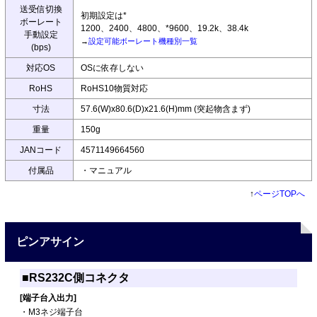
送受信切換
初期設定は*
ボーレート
1200、2400、4800、*9600、19.2k、38.4k
手動設定
→
設定可能ボーレート機種別一覧
(bps)
対応OS
OSに依存しない
RoHS
RoHS10物質対応
寸法
57.6(W)x80.6(D)x21.6(H)mm (突起物含まず)
重量
150g
JANコード
4571149664560
付属品
・マニュアル
↑
ページTOPへ
ピンアサイン
■RS232C側コネクタ
[端子台入出力]
・M3ネジ端子台