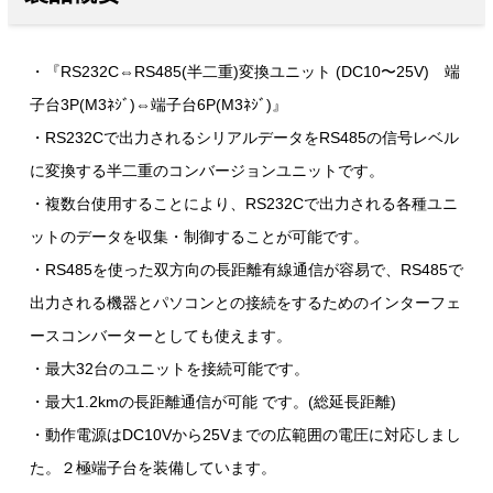
・『RS232C⇔RS485(半二重)変換ユニット (DC10〜25V) 端
子台3P(M3ﾈｼﾞ)⇔端子台6P(M3ﾈｼﾞ)』
・RS232Cで出力されるシリアルデータをRS485の信号レベル
に変換する半二重のコンバージョンユニットです。
・複数台使用することにより、RS232Cで出力される各種ユニ
ットのデータを収集・制御することが可能です。
・RS485を使った双方向の長距離有線通信が容易で、RS485で
出力される機器とパソコンとの接続をするためのインターフェ
ースコンバーターとしても使えます。
・最大32台のユニットを接続可能です。
・最大1.2kmの長距離通信が可能 です。(総延長距離)
・動作電源はDC10Vから25Vまでの広範囲の電圧に対応しまし
た。２極端子台を装備しています。