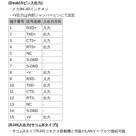
[Dsub15ピン入出力]
・メス/#4-40インチネジ
・+V出力は内部ジャンパーピンにて設定
端子番号
信号名称
入出力方向
1
RXD+
入力
2
TXD+
出力
3
CTS+
入力
4
RTS+
出力
5
NC
-
6
S-GND
-
7
S-GND
-
8
+V
出力
9
RXD-
入力
10
TXD-
出力
11
CTS-
入力
12
RTS-
出力
13
NC
-
14
S-GND
-
15
+V
出力
[RJ45入出力(サコムBタイプ)]
・サコムAタイプRJ45コネクタ搭載機と市販のLANケーブルで接続可能