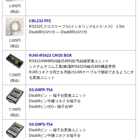
1,925円
(税込)
CBL232-FFC
RS232Cクロスケーブル(インタリンク)(メス-メス) 1.5m
Dsub9P(ﾒｽ/ｲﾝﾁ) ― Dsub9P(ﾒｽ/ｲﾝﾁ)
1,925円
(税込)
RJ45-RS422 CROS BOX
RS422/4W485(4線式485)信号結線変換ユニット
システムサコム工業(株)製RS422/4線式485機器専用
RJ45コネクタ同士を市販のLANケーブルで接続できるようにす
7,150円
る変換ユニット
(税込)
SS-D9PP-T54
Dsub9ピン ⇔ 端子台変換ユニット
Dsub9ピン中継コネクタ端子台
Dsub9ピン(ｵｽ)⇔端子台9P
7,700円
(税込)
SS-D9PS-T54
Dsub9ピン ⇔ 端子台変換ユニット
Dsub9ピン中継コネクタ端子台