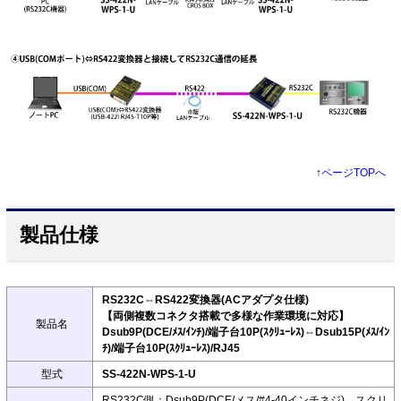
↑
ページTOPへ
製品仕様
RS232C⇔RS422変換器(ACアダプタ仕様)
【両側複数コネクタ搭載で多様な作業環境に対応】
製品名
Dsub9P(DCE/ﾒｽ/ｲﾝﾁ)/端子台10P(ｽｸﾘｭｰﾚｽ)⇔Dsub15P(ﾒｽ/ｲﾝ
ﾁ)/端子台10P(ｽｸﾘｭｰﾚｽ)/RJ45
型式
SS-422N-WPS-1-U
RS232C側：Dsub9P(DCE/メス/#4-40インチネジ)、スクリ