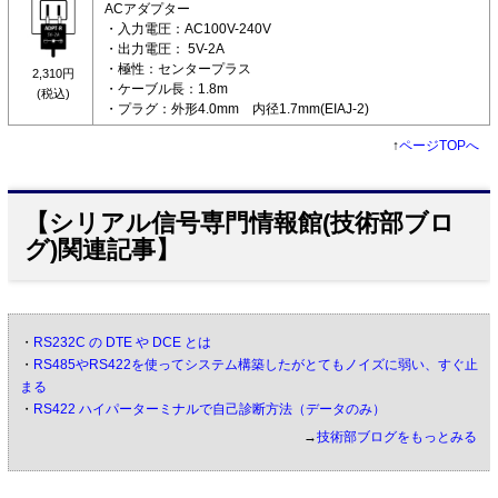
ACアダプター
・入力電圧：AC100V-240V
・出力電圧： 5V-2A
・極性：センタープラス
2,310円
・ケーブル長：1.8m
(税込)
・プラグ：外形4.0mm 内径1.7mm(EIAJ-2)
↑
ページTOPへ
【シリアル信号専門情報館(技術部ブロ
グ)関連記事】
・
RS232C の DTE や DCE とは
・
RS485やRS422を使ってシステム構築したがとてもノイズに弱い、すぐ止
まる
・
RS422 ハイパーターミナルで自己診断方法（データのみ）
→
技術部ブログをもっとみる