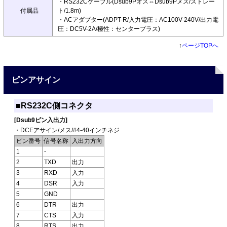
・RS232Cケーブル(Dsub9Pオス⇔Dsub9Pメス/ストレー
付属品
ト/1.8m)
・ACアダプター(ADPT-R/入力電圧：AC100V-240V/出力電
圧：DC5V-2A/極性：センタープラス)
↑
ページTOPへ
ピンアサイン
■RS232C側コネクタ
[Dsub9ピン入出力]
・DCEアサイン/メス/#4-40インチネジ
ピン番号
信号名称
入出力方向
1
-
2
TXD
出力
3
RXD
入力
4
DSR
入力
5
GND
6
DTR
出力
7
CTS
入力
8
RTS
出力