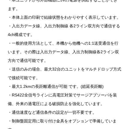
・本ユニットから外部機器に5Vの電源を供給することができ
ます。
・本体上面の印刷で結線状態をわかりやすく表示しています。
・入出力データ線、入出力制御線 各2ライン双方向で通信する
4ch構成です。
・一般的使用方法として、本機から他機への1:1送受通信を行
います。その際は入出力データ線、入出力制御線各2ライン双
方向で通信可能です。
・送信のみの場合、最大32台のユニットをマルチドロップ方式
で接続可能です。
・最大1.2kmの長距離通信が可能 です。(総延長距離)
・RS422全信号ラインに高電圧対策でサージアブソーバを装
備、外来の過電圧による破損防止を強化しています。
・通信速度など通信条件の設定が一切不要です。
・制御盤固定用に取り付け金具をオプションで準備していま