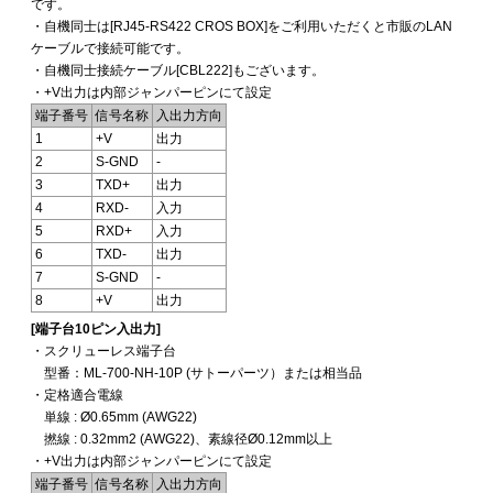
です。
・自機同士は[RJ45-RS422 CROS BOX]をご利用いただくと市販のLAN
ケーブルで接続可能です。
・自機同士接続ケーブル[CBL222]もございます。
・+V出力は内部ジャンパーピンにて設定
端子番号
信号名称
入出力方向
1
+V
出力
2
S-GND
-
3
TXD+
出力
4
RXD-
入力
5
RXD+
入力
6
TXD-
出力
7
S-GND
-
8
+V
出力
[端子台10ピン入出力]
・スクリューレス端子台
型番：ML-700-NH-10P (サトーパーツ）または相当品
・定格適合電線
単線 : Ø0.65mm (AWG22)
撚線 : 0.32mm2 (AWG22)、素線径Ø0.12mm以上
・+V出力は内部ジャンパーピンにて設定
端子番号
信号名称
入出力方向