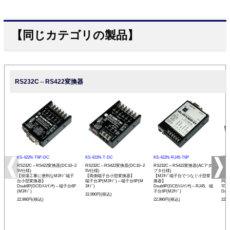
【同じカテゴリの製品】
RS232C⇔RS422変換器
KS-422N-T6P-DC
KS-422N-T-DC
KS-422N-RJ45-T6P
KS-
RS232C⇔RS422変換器(DC10~2
RS232C⇔RS422変換器(DC10~2
RS232C⇔RS422変換器(ACアダ
RS
5V仕様)
5V仕様)
プタ仕様)
プタ
【現場工事に便利なM3ﾈｼﾞ端子
【両側端子台小型変換器】
【M2ﾈｼﾞ端子台でつなぐ小型変
【R
台小型変換器】
端子台3P(M3ﾈｼﾞ)⇔端子台6P(M
換器】
同士
Dsub9P(DCE/ﾒｽ/ｲﾝﾁ)⇔端子台6P
3ﾈｼﾞ)
Dsub9P(DCE/ﾒｽ/ｲﾝﾁ)⇔RJ45、端
可能
(M3ﾈｼﾞ)
子台6P(M2ﾈｼﾞ)
Dsu
22,990円(税込)
22,990円(税込)
22,990円(税込)
22,