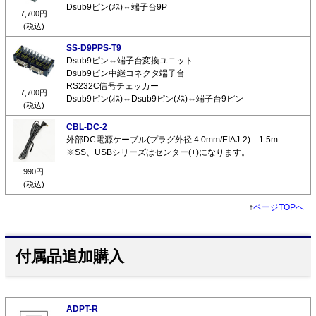
Dsub9ピン(ﾒｽ)⇔端子台9P
7,700円
(税込)
SS-D9PPS-T9
Dsub9ピン⇔端子台変換ユニット
Dsub9ピン中継コネクタ端子台
RS232C信号チェッカー
7,700円
Dsub9ピン(ｵｽ)⇔Dsub9ピン(ﾒｽ)⇔端子台9ピン
(税込)
CBL-DC-2
外部DC電源ケーブル(プラグ外径:4.0mm/EIAJ-2) 1.5m
※SS、USBシリーズはセンター(+)になります。
990円
(税込)
↑
ページTOPへ
付属品追加購入
ADPT-R