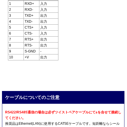
1
RXD+
入力
2
RXD-
入力
3
TXD+
出力
4
TXD-
出力
5
CTS+
入力
6
CTS-
入力
7
RTS+
出力
8
RTS-
出力
9
S-GND
-
10
+V
出力
ケーブルについてのご注意
RS422/RS485通信の場合は必ずツイストペアケーブルにて±を合せて接続し
てください。
推奨品はEthernet(LAN)に使用するCAT5Eケーブルです。短距離ならシール