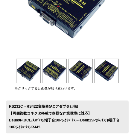
お問い合わせ
※クリックすると画像が切り変わります。
RS232C⇔RS422変換器(ACアダプタ仕様)
【両側複数コネクタ搭載で多様な作業環境に対応】
Dsub9P(DCE/ﾒｽ/ｲﾝﾁ)/端子台10P(ｽｸﾘｭｰﾚｽ)⇔Dsub15P(ﾒｽ/ｲﾝﾁ)/端子台
10P(ｽｸﾘｭｰﾚｽ)/RJ45