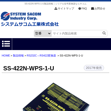
SS-422N-WPS-1-U製品情報｜シリアル信号変換器ならサコム
サイトマップ
FAQ
お問合せ
HOME
>
製品情報
>
RS232C⇔RS422変換器
> SS-422N-WPS-1-U
HOME
SS-422N-WPS-1-U
製品情報
2017年発売
各種ダウンロード
お客様サポート
会社情報