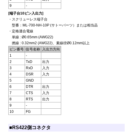
9
-
[端子台10ピン入出力]
・スクリューレス端子台
型番：ML-700-NH-10P (サトーパーツ）または相当品
・定格適合電線
単線 : Ø0.65mm (AWG22)
撚線 : 0.32mm2 (AWG22)、素線径Ø0.12mm以上
ピン番号
信号名称
入出力方向
1
-
2
TxD
出力
3
RxD
入力
4
DSR
入力
5
GND
6
DTR
出力
7
CTS
入力
8
RTS
出力
9
-
10
FG
■RS422側コネクタ