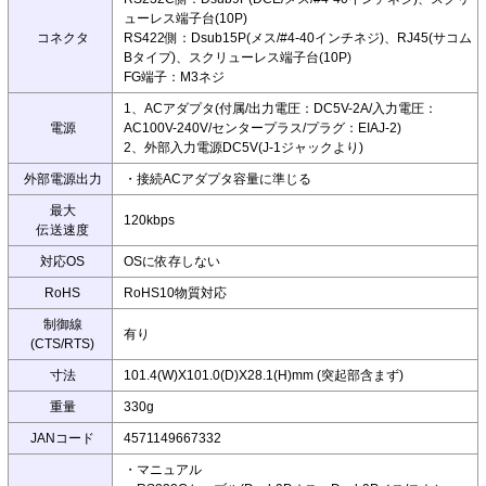
ューレス端子台(10P)
コネクタ
RS422側：Dsub15P(メス/#4-40インチネジ)、RJ45(サコム
Bタイプ)、スクリューレス端子台(10P)
FG端子：M3ネジ
1、ACアダプタ(付属/出力電圧：DC5V-2A/入力電圧：
電源
AC100V-240V/センタープラス/プラグ：EIAJ-2)
2、外部入力電源DC5V(J-1ジャックより)
外部電源出力
・接続ACアダプタ容量に準じる
最大
120kbps
伝送速度
対応OS
OSに依存しない
RoHS
RoHS10物質対応
制御線
有り
(CTS/RTS)
寸法
101.4(W)X101.0(D)X28.1(H)mm (突起部含まず)
重量
330g
JANコード
4571149667332
・マニュアル