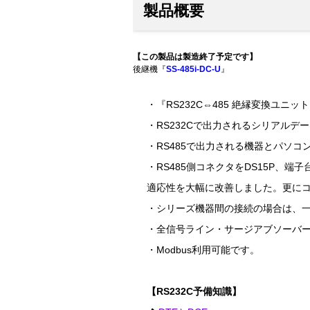
製品概要
【この製品は製造終了予定です】
後継機『
SS-485i-DC-U
』
・『RS232C⇔485 絶縁変換ユニッ
・RS232Cで出力されるシリアルデ
・RS485で出力される機器とパソコ
・RS485側コネクタをDS15P、端子台
適応性を大幅に改善しました。更にコ
・シリーズ機器間の接続の場合は、
・全信号ライン・サージアブソーバーに
・Modbus利用可能です。
【RS232C予備知識】