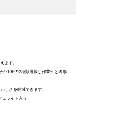
使えます。
P、端子台10Pの2種類搭載し作業性と現場
煩わしさを軽減できます。
衰フェライト入り