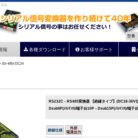
サコム
情報
各種ダウンロード
お客様サポート
 SS-485I-DC24
RS232C⇔RS485変換器 【絶縁タイプ】(DC18-36V
Dsub9P(ﾒｽ/ｲﾝﾁ)/端子台10P⇔Dsub15P(ﾒｽ/ｲﾝﾁ)/端子台