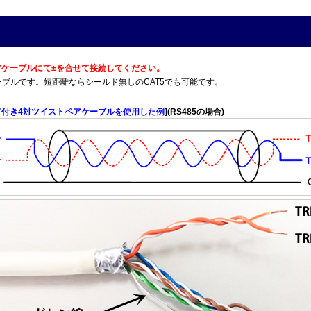
トペアケーブルにて±を合せて接続してください。
T5Eケーブルです。短距離ならシールド無しのCAT5でも可能です。
ド付き4対ツイストペアケーブルを使用した例
](RS485の場合)