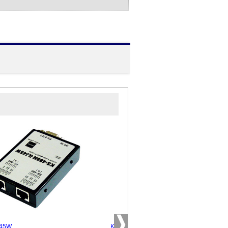
J45W
KS-485