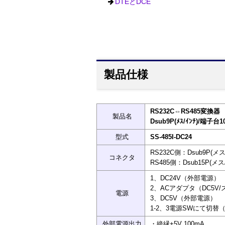
DTEとDCE
製品仕様
RS232C⇔RS485変換器
製品名
Dsub9P(ﾒｽ/ｲﾝﾁ)/端子台1
型式
SS-485I-DC24
RS232C側：Dsub9P(メ
コネクタ
RS485側：Dsub15P(メス
1、DC24V（外部電源）
2、ACアダプタ（DC5V
電源
3、DC5V（外部電源）
1-2、3電源SWにて切替
外部電源出力
・絶縁+5V 100mA