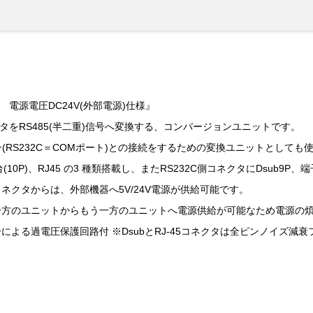
ト 電源電圧DC24V(外部電源)仕様』
ータをRS485(半二重)信号へ変換する、コンバージョンユニットです。
ン(RS232C＝COMポート)との接続をするための変換ユニットとしても
(10P)、RJ45 の3 種類搭載し、またRS232C側コネクタにDsub9
ネクタからは、外部機器へ5V/24V電源が供給可能です。
一方のユニットからもう一方のユニットへ電源供給が可能なため電源の
よる過電圧保護回路付 ※DsubとRJ-45コネクタは全ピンノイズ減