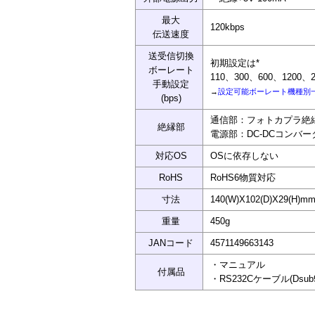
最大
120kbps
伝送速度
送受信切換
初期設定は*
ボーレート
110、300、600、1200、24
手動設定
→
設定可能ボーレート機種別
(bps)
通信部：フォトカプラ絶
絶縁部
電源部：DC-DCコンバー
対応OS
OSに依存しない
RoHS
RoHS6物質対応
寸法
140(W)X102(D)X29(H
重量
450g
JANコード
4571149663143
・マニュアル
付属品
・RS232Cケーブル(Dsub