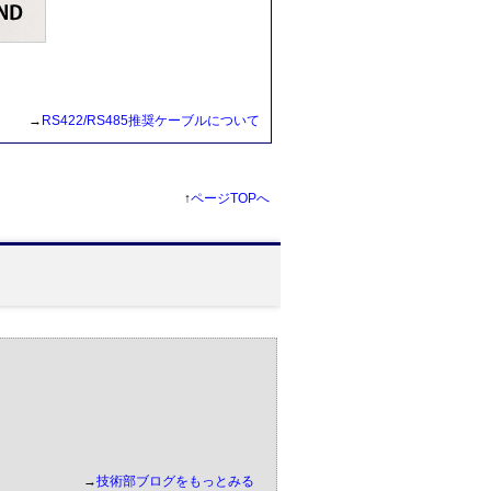
→
RS422/RS485推奨ケーブルについて
↑
ページTOPへ
→
技術部ブログをもっとみる