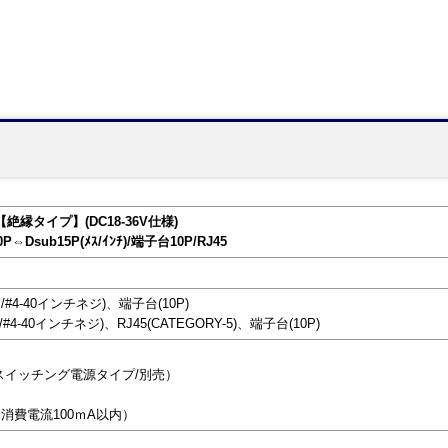
 【絶縁タイプ】(DC18-36V仕様)
0P⇔Dsub15P(ﾒｽ/ｲﾝﾁ)/端子台10P/RJ45
ス/#4-40インチネジ)、端子台(10P)
/#4-40インチネジ)、RJ45(CATEGORY-5)、端子台(10P)
/スイッチング電源タイプ/別売）
（消費電流100ｍA以内）