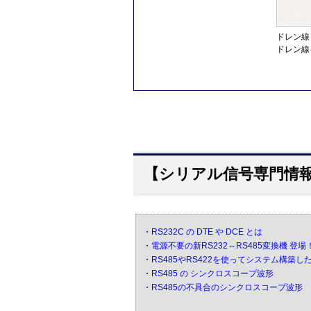
ドレン線
ドレン線
【シリアル信号専門情報
・
RS232C の DTE や DCE とは
・
電源不要の新RS232⇔RS485変換機 登場
・
RS485やRS422を使ってシステム構築
・
RS485 の シンクロスコープ波形
・
RS485の不具合のシンクロスコープ波形