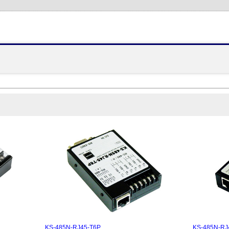
】
KS-485N-RJ45-T6P
KS-485N-R