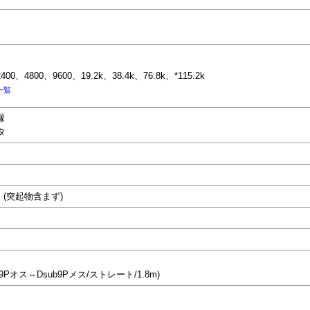
00、4800、9600、19.2k、38.4k、76.8k、*115.2k
一覧
縁
タ
)mm (突起物含まず)
9Pオス⇔Dsub9Pメス/ストレート/1.8m)