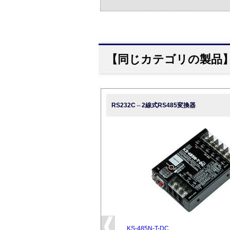
【同じカテゴリの製品
RS232C⇔2線式RS485変換器
KS-485N-T-DC