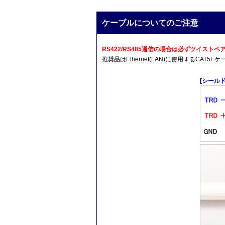
ケーブルについてのご注意
RS422/RS485通信の場合は必ずツイス
推奨品はEthernet(LAN)に使用するCA
[
シール