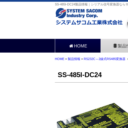
SS-485I-DC24製品情報｜シリアル信号変換器なら
HOME
製品
HOME
>
製品情報
>
RS232C⇔2線式RS485変換器
>
SS-485I-DC24