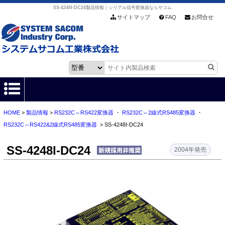
SS-4248I-DC24製品情報｜シリアル信号変換器ならサコム
サイトマップ
FAQ
お問合せ
HOME
>
製品情報
>
RS232C⇔RS422変換器
・
RS232C⇔2線式RS485変換器
・
HOME
RS232C⇔RS422&2線式RS485変換器
> SS-4248I-DC24
製品情報
SS-4248I-DC24
2004年発売
各種ダウンロード
お客様サポート
会社情報