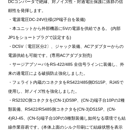
DCコンバータで絶縁、対ノイズ性・対過電圧保護に抜群の信
頼性を発揮します。
・電源電圧DC-24V仕様(2P端子台を装備)
・本ユニットから外部機器に5Vの電源を供給できる。 (内部
JP1をショートプラグで設定する)
・DC5V〔電圧区分2〕、ジャック装備、ACアダプターからの
電源供給も可能です。(専用ACアダプタ別売)
・サージアブソーバをRS-422/485 全信号ラインに装備し、外
来の過電圧による破損防止強化しました。
・フェライト内蔵のコネクタをRS422/485側DS15P、RJ45で
使用し、対ノイズ性を強化しました。
・RS232C側コネクタを(CN-1)DS9P、(CN-2)端子台10Pの2種
類装備、RS422/RS485側コネクタを(CN-3)DS15P、(CN-
4)RJ-45、(CN-5)端子台10Pの3種類装備し如何なる環境でも結
線作業容易です。(本体上面のシルク印刷にて結線状態を表示