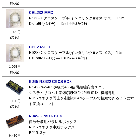
(税込)
CBL232-MMC
RS232Cクロスケーブル(インタリンク)(オス-オス) 1.5m
Dsub9P(ｵｽ/ｲﾝﾁ) ― Dsub9P(ｵｽ/ｲﾝﾁ)
1,925円
(税込)
CBL232-FFC
RS232Cクロスケーブル(インタリンク)(メス-メス) 1.5m
Dsub9P(ﾒｽ/ｲﾝﾁ) ― Dsub9P(ﾒｽ/ｲﾝﾁ)
1,925円
(税込)
RJ45-RS422 CROS BOX
RS422/4W485(4線式485)信号結線変換ユニット
システムサコム工業(株)製RS422/4線式485機器専用
RJ45コネクタ同士を市販のLANケーブルで接続できるようにす
7,150円
る変換ユニット
(税込)
RJ45-3 PARA BOX
信号分岐用パラレルボックス
RJ45コネクタ中継ボックス
RJ45×3ヶ
9,460円