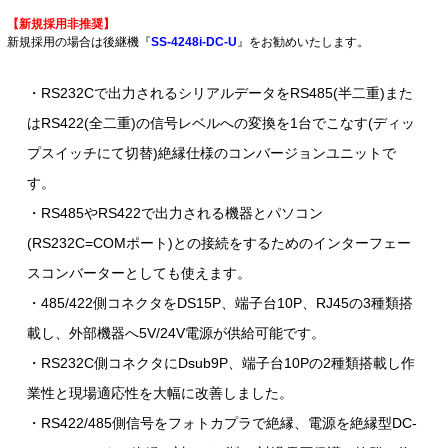
【新規採用非推奨】
新規採用の場合は後継機『
SS-4248i-DC-U
』をお勧めいたします。
・RS232Cで出力されるシリアルデータをRS485(半二重)また
はRS422(全二重)の信号レベルへの変換を1台でこなす(ディッ
プスイッチにて切替)絶縁仕様のコンバージョンユニットで
す。
・RS485やRS422で出力される機器とパソコン
(RS232C=COMポート)との接続をするためのインターフェー
スコンバーターとしても使えます。
・485/422側コネクタをDS15P、端子台10P、RJ45の3種類搭
載し、外部機器へ5V/24V電源が供給可能です。
・RS232C側コネクタにDsub9P、端子台10Pの2種類搭載し作
業性と現場適応性を大幅に改善しました。
・RS422/485側信号をフォトカプラで絶縁、電源を絶縁型DC-