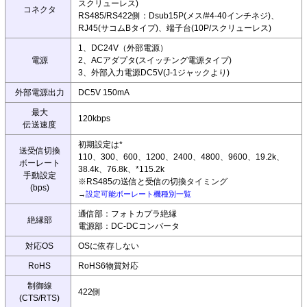
スクリューレス)
コネクタ
RS485/RS422側：Dsub15P(メス/#4-40インチネジ)、
RJ45(サコムBタイプ)、端子台(10P/スクリューレス)
1、DC24V（外部電源）
電源
2、ACアダプタ(スイッチング電源タイプ)
3、外部入力電源DC5V(J-1ジャックより)
外部電源出力
DC5V 150mA
最大
120kbps
伝送速度
初期設定は*
送受信切換
110、300、600、1200、2400、4800、9600、19.2k、
ボーレート
38.4k、76.8k、*115.2k
手動設定
※RS485の送信と受信の切換タイミング
(bps)
→
設定可能ボーレート機種別一覧
通信部：フォトカプラ絶縁
絶縁部
電源部：DC-DCコンバータ
対応OS
OSに依存しない
RoHS
RoHS6物質対応
制御線
422側
(CTS/RTS)