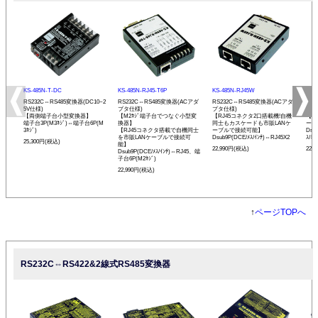
KS-485N-T-DC
KS-485N-RJ45-T6P
KS-485N-RJ45W
KS-
RS232C⇔RS485変換器(DC10~2
RS232C⇔RS485変換器(ACアダ
RS232C⇔RS485変換器(ACアダ
RS
5V仕様)
プタ仕様)
プタ仕様)
プタ
【両側端子台小型変換器】
【M2ﾈｼﾞ端子台でつなぐ小型変
【RJ45コネクタ2口搭載機!自機
【発
端子台3P(M3ﾈｼﾞ)⇔端子台6P(M
換器】
同士もカスケードも市販LANケ
ーモ
3ﾈｼﾞ)
【RJ45コネクタ搭載で自機同士
ーブルで接続可能】
Dsu
を市販LANケーブルで接続可
Dsub9P(DCE/ﾒｽ/ｲﾝﾁ)⇔RJ45X2
ｽ/ﾐﾘ
25,300円(税込)
能】
22,990円(税込)
22,
Dsub9P(DCE/ﾒｽ/ｲﾝﾁ)⇔RJ45、端
子台6P(M2ﾈｼﾞ)
22,990円(税込)
↑
ページTOPへ
RS232C⇔RS422&2線式RS485変換器