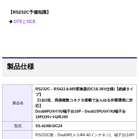
【RS232C予備知識】
DTEとDCE
製品仕様
RS232C⇔RS422＆485変換器(DC18-36V仕様)【絶縁タイ
プ】
【1台2役、両側複数コネクタ搭載であらゆる作業環境に対
製品名
応】
Dsub9P(ﾒｽ/ｲﾝﾁ)/端子台10P⇔Dsub15P(ﾒｽ/ｲﾝﾁ)/端子台
10P(ｽｸﾘｭｰﾚｽ)/RJ45
型式
SS-4248I-DC24
RS232C側：Dsub9P(メス/#4-40インチネジ)、端子台(10P/