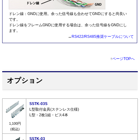
ドレン線：GNDに使用。余った信号線も合わせてGNDにすると尚良い
です。
ドレン線をフレームGNDに使用する場合は、余った信号線をGNDにし
ます。
→
RS422/RS485推奨ケーブルについて
↑
ページTOPへ
オプション
SSTK-03S
L型取付金具(ステンレス仕様)
L型・2枚1組・ビス4本
1,100円
(税込)
SSTK-03