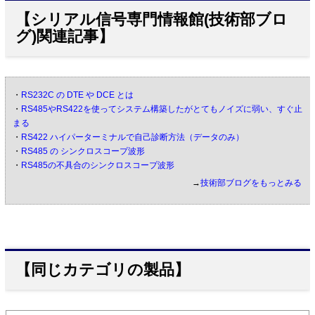
【シリアル信号専門情報館(技術部ブロ
グ)関連記事】
・
RS232C の DTE や DCE とは
・
RS485やRS422を使ってシステム構築したがとてもノイズに弱い、すぐ止
まる
・
RS422 ハイパーターミナルで自己診断方法（データのみ）
・
RS485 の シンクロスコープ波形
・
RS485の不具合のシンクロスコープ波形
→
技術部ブログをもっとみる
【同じカテゴリの製品】