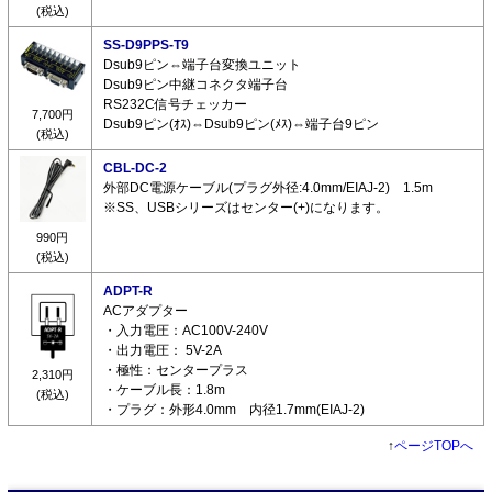
(税込)
SS-D9PPS-T9
Dsub9ピン⇔端子台変換ユニット
Dsub9ピン中継コネクタ端子台
RS232C信号チェッカー
7,700円
Dsub9ピン(ｵｽ)⇔Dsub9ピン(ﾒｽ)⇔端子台9ピン
(税込)
CBL-DC-2
外部DC電源ケーブル(プラグ外径:4.0mm/EIAJ-2) 1.5m
※SS、USBシリーズはセンター(+)になります。
990円
(税込)
ADPT-R
ACアダプター
・入力電圧：AC100V-240V
・出力電圧： 5V-2A
・極性：センタープラス
2,310円
・ケーブル長：1.8m
(税込)
・プラグ：外形4.0mm 内径1.7mm(EIAJ-2)
↑
ページTOPへ