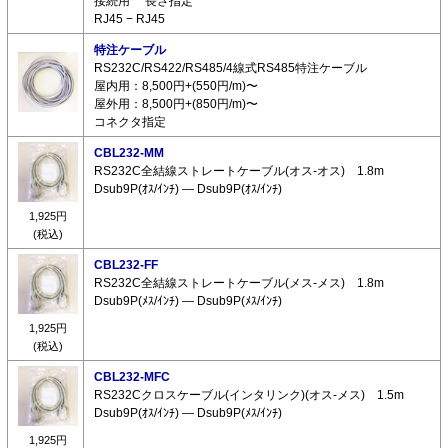
接続用 長さ指定
RJ45 − RJ45
特注ケーブル
RS232C/RS422/RS485/4線式RS485特注ケーブル
屋内用：8,500円+(550円/m)〜
屋外用：8,500円+(850円/m)〜
コネクタ指定
CBL232-MM
RS232C全結線ストレートケーブル(オス-オス) 1.8m
Dsub9P(ｵｽ/ｲﾝﾁ) ― Dsub9P(ｵｽ/ｲﾝﾁ)
1,925円
(税込)
CBL232-FF
RS232C全結線ストレートケーブル(メス-メス) 1.8m
Dsub9P(ﾒｽ/ｲﾝﾁ) ― Dsub9P(ﾒｽ/ｲﾝﾁ)
1,925円
(税込)
CBL232-MFC
RS232Cクロスケーブル(インタリンク)(オス-メス) 1.5m
Dsub9P(ｵｽ/ｲﾝﾁ) ― Dsub9P(ﾒｽ/ｲﾝﾁ)
1,925円