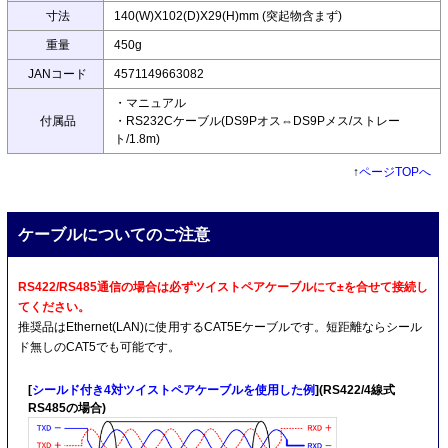
寸法
140(W)X102(D)X29(H)mm (突起物含まず)
重量
450g
JANコード
4571149663082
・マニュアル
付属品
・RS232Cケーブル(DS9Pオス⇔DS9Pメス/ストレー
ト/1.8m)
↑
ページTOPへ
ケーブルについてのご注意
RS422/RS485通信の場合は必ずツイストペアケーブルにて±を合せて接続し
てください。
推奨品はEthernet(LAN)に使用するCAT5Eケーブルです。短距離ならシール
ド無しのCAT5でも可能です。
[
シールド付き4対ツイストペアケーブルを使用した例
](RS422/4線式
RS485の場合)