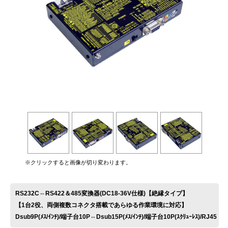
お問い合わせ
※クリックすると画像が切り変わります。
RS232C⇔RS422＆485変換器(DC18-36V仕様)【絶縁タイプ】
【1台2役、両側複数コネクタ搭載であらゆる作業環境に対応】
Dsub9P(ﾒｽ/ｲﾝﾁ)/端子台10P⇔Dsub15P(ﾒｽ/ｲﾝﾁ)/端子台10P(ｽｸﾘｭｰﾚｽ)/RJ45