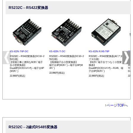
RS232C⇔RS422変換器
KS-422N-T6P-DC
KS-422N-T-DC
KS-422N-RJ45-T6P
KS-
RS232C⇔RS422変換器(DC10~2
RS232C⇔RS422変換器(DC10~2
RS232C⇔RS422変換器(ACアダ
RS
5V仕様)
5V仕様)
プタ仕様)
プタ
【現場工事に便利なM3ﾈｼﾞ端子
【両側端子台小型変換器】
【M2ﾈｼﾞ端子台でつなぐ小型変
【R
台小型変換器】
端子台3P(M3ﾈｼﾞ)⇔端子台6P(M
換器】
同士
Dsub9P(DCE/ﾒｽ/ｲﾝﾁ)⇔端子台6P
3ﾈｼﾞ)
Dsub9P(DCE/ﾒｽ/ｲﾝﾁ)⇔RJ45、端
可能
(M3ﾈｼﾞ)
子台6P(M2ﾈｼﾞ)
Dsu
22,990円(税込)
22,990円(税込)
22,990円(税込)
22,
↑
ページTOPへ
RS232C⇔2線式RS485変換器