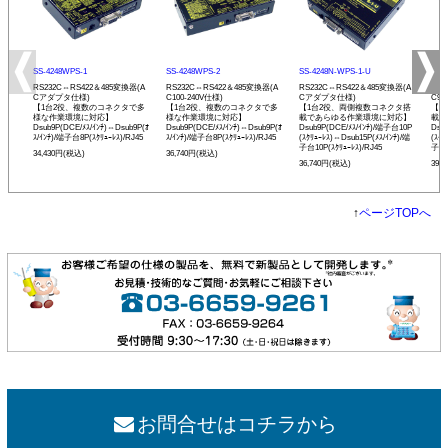
SS-4248WPS-1
SS-4248WPS-2
SS-4248N-WPS-1-U
SS-
RS232C⇔RS422＆485変換器(A
RS232C⇔RS422＆485変換器(A
RS232C⇔RS422＆485変換器(A
RS2
Cアダプタ仕様)
C100-240V仕様)
Cアダプタ仕様)
C90
【1台2役、複数のコネクタで多
【1台2役、複数のコネクタで多
【1台2役、両側複数コネクタ搭
【1
様な作業環境に対応】
様な作業環境に対応】
載であらゆる作業環境に対応】
載で
Dsub9P(DCE/ﾒｽ/ｲﾝﾁ)⇔Dsub9P(ｵ
Dsub9P(DCE/ﾒｽ/ｲﾝﾁ)⇔Dsub9P(ｵ
Dsub9P(DCE/ﾒｽ/ｲﾝﾁ)/端子台10P
Dsu
ｽ/ｲﾝﾁ)/端子台8P(ｽｸﾘｭｰﾚｽ)/RJ45
ｽ/ｲﾝﾁ)/端子台8P(ｽｸﾘｭｰﾚｽ)/RJ45
(ｽｸﾘｭｰﾚｽ)⇔Dsub15P(ﾒｽ/ｲﾝﾁ)/端
(ｽｸﾘ
子台10P(ｽｸﾘｭｰﾚｽ)/RJ45
子台1
34,430円(税込)
36,740円(税込)
36,740円(税込)
39,
↑
ページTOPへ
お問合せはコチラから