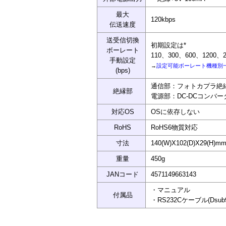
最大
120kbps
伝送速度
送受信切換
初期設定は*
ボーレート
110、300、600、1200、24
手動設定
→
設定可能ボーレート機種別
(bps)
通信部：フォトカプラ絶
絶縁部
電源部：DC-DCコンバー
対応OS
OSに依存しない
RoHS
RoHS6物質対応
寸法
140(W)X102(D)X29(H
重量
450g
JANコード
4571149663143
・マニュアル
付属品
・RS232Cケーブル(Dsub