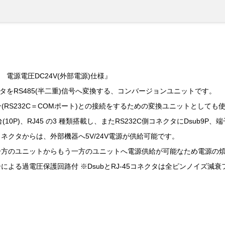
ト 電源電圧DC24V(外部電源)仕様』
ータをRS485(半二重)信号へ変換する、コンバージョンユニットです。
ン(RS232C＝COMポート)との接続をするための変換ユニットとしても
(10P)、RJ45 の3 種類搭載し、またRS232C側コネクタにDsub9
ネクタからは、外部機器へ5V/24V電源が供給可能です。
一方のユニットからもう一方のユニットへ電源供給が可能なため電源の
よる過電圧保護回路付 ※DsubとRJ-45コネクタは全ピンノイズ減