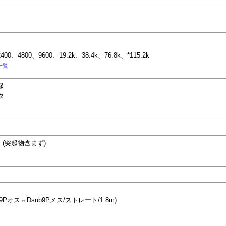
00、4800、9600、19.2k、38.4k、76.8k、*115.2k
一覧
縁
タ
)mm (突起物含まず)
9Pオス⇔Dsub9Pメス/ストレート/1.8m)