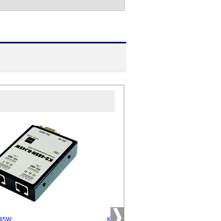
J45W
KS-485