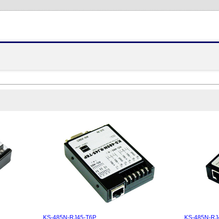
】
KS-485N-RJ45-T6P
KS-485N-R