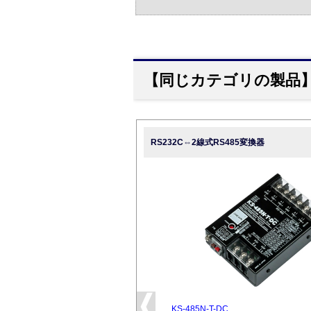
【同じカテゴリの製品
RS232C⇔2線式RS485変換器
KS-485N-T-DC