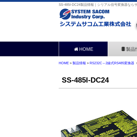
SS-485I-DC24製品情報｜シリアル信号変換器なら
HOME
製品
HOME
>
製品情報
>
RS232C⇔2線式RS485変換器
>
SS-485I-DC24