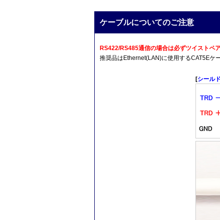
ケーブルについてのご注意
RS422/RS485通信の場合は必ずツイス
推奨品はEthernet(LAN)に使用するCA
[
シール