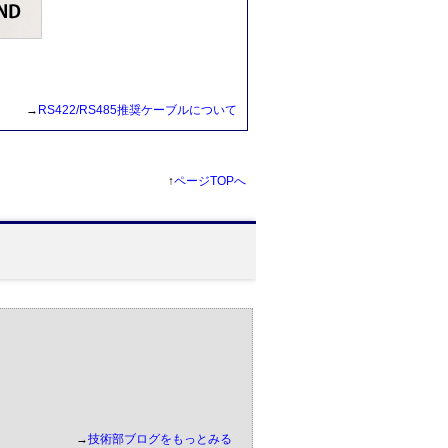
→
RS422/RS485推奨ケーブルについて
↑
ページTOPへ
→
技術部ブログをもっとみる