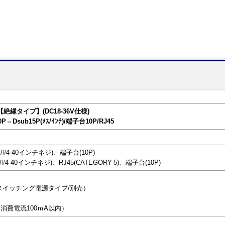
 【絶縁タイプ】(DC18-36V仕様)
0P⇔Dsub15P(ﾒｽ/ｲﾝﾁ)/端子台10P/RJ45
ス/#4-40インチネジ)、端子台(10P)
/#4-40インチネジ)、RJ45(CATEGORY-5)、端子台(10P)
/スイッチング電源タイプ/別売）
（消費電流100ｍA以内）