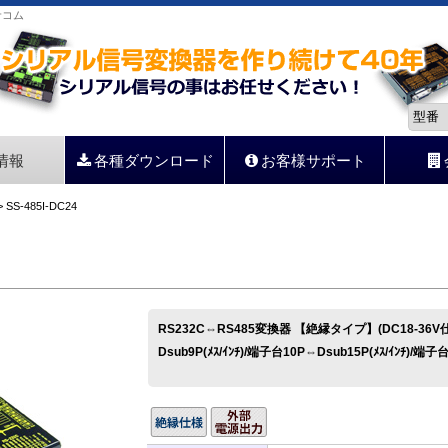
サコム
情報
各種ダウンロード
お客様サポート
 SS-485I-DC24
RS232C⇔RS485変換器 【絶縁タイプ】(DC18-36V
Dsub9P(ﾒｽ/ｲﾝﾁ)/端子台10P⇔Dsub15P(ﾒｽ/ｲﾝﾁ)/端子台