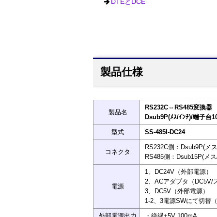
DTEとDCE
製品仕様
RS232C⇔RS485変換器
製品名
Dsub9P(ﾒｽ/ｲﾝﾁ)/端子台1
型式
SS-485I-DC24
RS232C側：Dsub9P(メ
コネクタ
RS485側：Dsub15P(メス
1、DC24V（外部電源）
2、ACアダプタ（DC5V
電源
3、DC5V（外部電源）
1-2、3電源SWにて切替
外部電源出力
・絶縁+5V 100mA