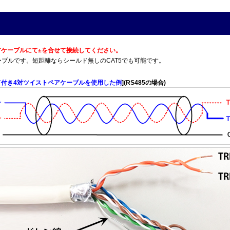
トペアケーブルにて±を合せて接続してください。
T5Eケーブルです。短距離ならシールド無しのCAT5でも可能です。
ド付き4対ツイストペアケーブルを使用した例
](RS485の場合)