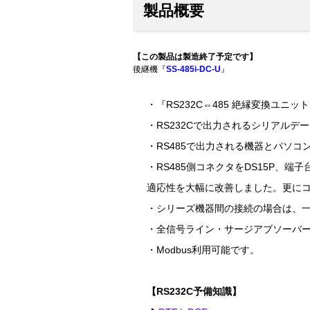
製品概要
【この製品は製造終了予定です】
後継機『
SS-485i-DC-U
』
・『RS232C⇔485 絶縁変換ユニッ
・RS232Cで出力されるシリアルデ
・RS485で出力される機器とパソコ
・RS485側コネクタをDS15P、端子台
適応性を大幅に改善しました。更にコ
・シリーズ機器間の接続の場合は、
・全信号ライン・サージアブソーバーに
・Modbus利用可能です。
【RS232C予備知識】