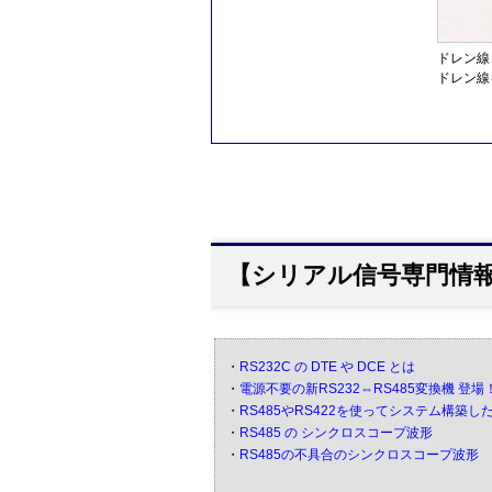
ドレン線
ドレン線
【シリアル信号専門情報
・
RS232C の DTE や DCE とは
・
電源不要の新RS232⇔RS485変換機 登場
・
RS485やRS422を使ってシステム構築
・
RS485 の シンクロスコープ波形
・
RS485の不具合のシンクロスコープ波形