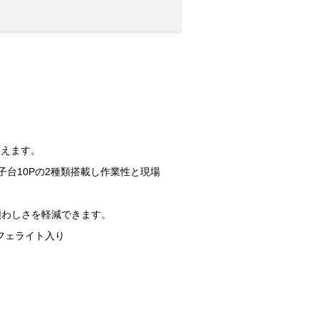
使えます。
P、端子台10Pの2種類搭載し作業性と現場
煩わしさを軽減できます。
衰フェライト入り