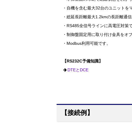
・自機を含む最大32台のユニットを
・総延長距離最大1.2kmの長距離通
・RS485全信号ラインに高電圧対
・制御盤固定用に取り付け金具をオ
・Modbus利用可能です。
【RS232C予備知識】
DTEとDCE
【接続例】