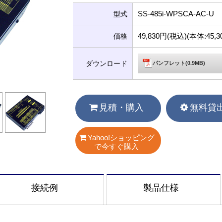
SS-485i-WPSCA-AC-U
型式
49,830円(税込)(本体:45
価格
ダウンロード
パンフレット(0.9MB)
見積・購入
無料貸
Yahoo!ショッピング
で今すぐ購入
接続例
製品仕様