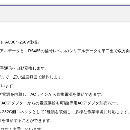
ト AC90〜250V仕様』
シリアルデータと、RS485の信号レベルのシリアルデータを半二重で双
。
半二重通信へ自動変換します。
地帯まで、広い温度範囲で動作します。
ています。
グ電源を内蔵し、ACラインから直接電源を供給できます。
、ACアダプターからの電源供給も可能(専用ACアダプタ別売)です。
RS-232C側コネクタとして2種類を装備し、多様な作業環境に対応します
源を供給することができます。
りやすく表示しています。