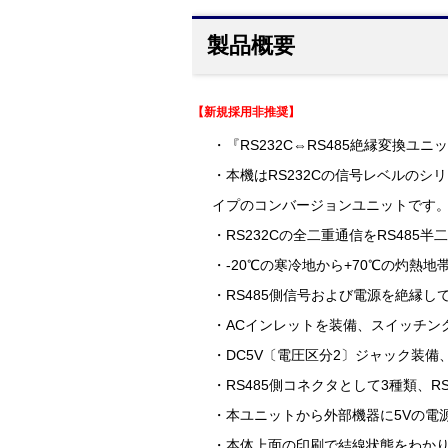
製品概要
【新規採用非推奨】
・『RS232C⇔RS485絶縁変換ユニッ
・本機はRS232Cの信号レベルの
イプのコンバージョンユニットです
・RS232Cの全二重通信をRS485
・-20℃の寒冷地から+70℃の灼熱
・RS485側信号および電源を絶縁し
・ACインレットを装備、スイッチン
・DC5V〔電圧区分2〕ジャック装備
・RS485側コネクタとして3種類、
・本ユニットから外部機器に5Vの電
・本体上面の印刷で結線状態をわか