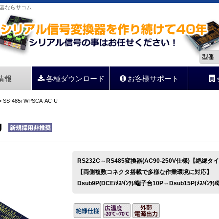
変換器ならサコム
情報
各種ダウンロード
お客様サポート
 SS-485i-WPSCA-AC-U
U
RS232C⇔RS485変換器(AC90-250V仕様)【絶縁タ
【両側複数コネクタ搭載で多様な作業環境に対応】
Dsub9P(DCE/ﾒｽ/ｲﾝﾁ)/端子台10P⇔Dsub15P(ﾒｽ/ｲﾝﾁ)