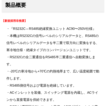
製品概要
【新規採用非推奨】
・『RS232C⇔RS485絶縁変換ユニット AC90〜250V仕様』
・本機はRS232Cの信号レベルのシリアルデータと、RS485の
信号レベルのシリアルデータを半二重で双方向に変換をする、
寒冷地仕様・絶縁タイプのコンバージョンユニットです。
・RS232Cの全二重通信をRS485半二重通信へ自動変換しま
す。
・-20℃の寒冷地から+70℃の灼熱地帯まで、広い温度範囲で動
作します。
・RS485側信号および電源を絶縁しています。
・ACインレットを装備、スイッチング電源を内蔵し、ACライ
ンから直接電源を供給できます。