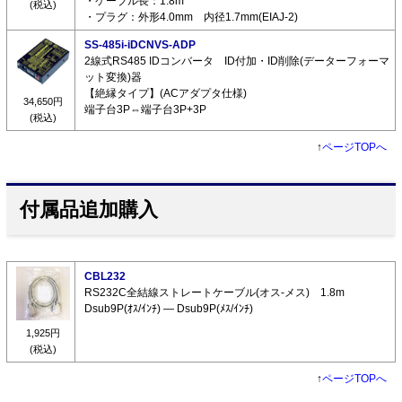
・ケーブル長：1.8m
(税込)
・プラグ：外形4.0mm 内径1.7mm(EIAJ-2)
SS-485i-iDCNVS-ADP
2線式RS485 IDコンバータ ID付加・ID削除(データーフォーマ
ット変換)器
【絶縁タイプ】(ACアダプタ仕様)
34,650円
端子台3P⇔端子台3P+3P
(税込)
↑
ページTOPへ
付属品追加購入
CBL232
RS232C全結線ストレートケーブル(オス-メス) 1.8m
Dsub9P(ｵｽ/ｲﾝﾁ) ― Dsub9P(ﾒｽ/ｲﾝﾁ)
1,925円
(税込)
↑
ページTOPへ