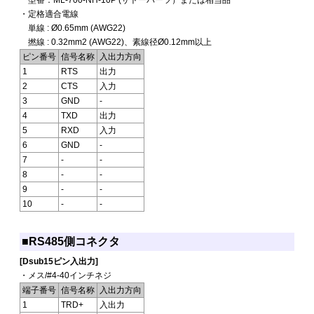
型番：ML-700-NH-10P (サトーパーツ）または相当品
・定格適合電線
単線 : Ø0.65mm (AWG22)
撚線 : 0.32mm2 (AWG22)、素線径Ø0.12mm以上
ピン番号
信号名称
入出力方向
1
RTS
出力
2
CTS
入力
3
GND
-
4
TXD
出力
5
RXD
入力
6
GND
-
7
-
-
8
-
-
9
-
-
10
-
-
■RS485側コネクタ
[Dsub15ピン入出力]
・メス/#4-40インチネジ
端子番号
信号名称
入出力方向
1
TRD+
入出力