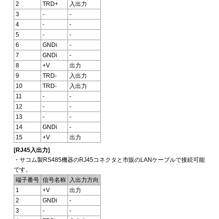
2
TRD+
入出力
3
-
-
4
-
-
5
-
-
6
GNDi
-
7
GNDi
-
8
+V
出力
9
TRD-
入出力
10
TRD-
入出力
11
-
-
12
-
-
13
-
-
14
GNDi
-
15
+V
出力
[RJ45入出力]
・サコム製RS485機器のRJ45コネクタと市販のLANケーブルで接続可能
です。
端子番号
信号名称
入出力方向
1
+V
出力
2
GNDi
-
3
-
-