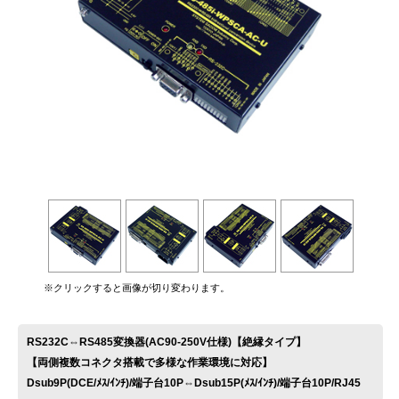
お問い合わせ
※クリックすると画像が切り変わります。
RS232C⇔RS485変換器(AC90-250V仕様)【絶縁タイプ】
【両側複数コネクタ搭載で多様な作業環境に対応】
Dsub9P(DCE/ﾒｽ/ｲﾝﾁ)/端子台10P⇔Dsub15P(ﾒｽ/ｲﾝﾁ)/端子台10P/RJ45