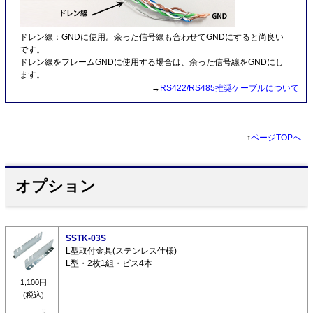
ドレン線：GNDに使用。余った信号線も合わせてGNDにすると尚良い
です。
ドレン線をフレームGNDに使用する場合は、余った信号線をGNDにし
ます。
→
RS422/RS485推奨ケーブルについて
↑
ページTOPへ
オプション
SSTK-03S
L型取付金具(ステンレス仕様)
L型・2枚1組・ビス4本
1,100円
(税込)