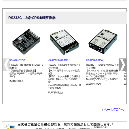
RS232C⇔2線式RS485変換器
KS-485N-T-DC
KS-485N-RJ45-T6P
KS-485N-RJ45W
KS-
RS232C⇔RS485変換器(DC10~2
RS232C⇔RS485変換器(ACアダ
RS232C⇔RS485変換器(ACアダ
RS
5V仕様)
プタ仕様)
プタ仕様)
プタ
【両側端子台小型変換器】
【M2ﾈｼﾞ端子台でつなぐ小型変
【RJ45コネクタ2口搭載機!自機
【発
端子台3P(M3ﾈｼﾞ)⇔端子台6P(M
換器】
同士もカスケードも市販LANケ
ーモ
3ﾈｼﾞ)
【RJ45コネクタ搭載で自機同士
ーブルで接続可能】
Dsu
を市販LANケーブルで接続可
Dsub9P(DCE/ﾒｽ/ｲﾝﾁ)⇔RJ45X2
ｽ/ﾐﾘ
25,300円(税込)
能】
22,990円(税込)
22,
Dsub9P(DCE/ﾒｽ/ｲﾝﾁ)⇔RJ45、端
子台6P(M2ﾈｼﾞ)
22,990円(税込)
↑
ページTOPへ