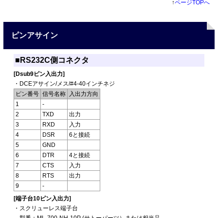
↑
ページTOPへ
ピンアサイン
■RS232C側コネクタ
[Dsub9ピン入出力]
・DCEアサイン/メス/#4-40インチネジ
ピン番号
信号名称
入出力方向
1
-
2
TXD
出力
3
RXD
入力
4
DSR
6と接続
5
GND
6
DTR
4と接続
7
CTS
入力
8
RTS
出力
9
-
[端子台10ピン入出力]
・スクリューレス端子台