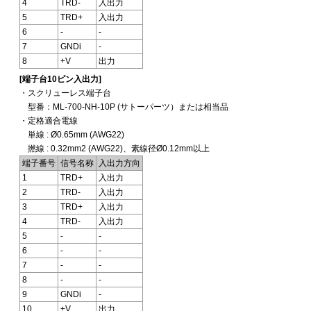
4
TRD-
入出力
5
TRD+
入出力
6
-
-
7
GNDi
-
8
+V
出力
[端子台10ピン入出力]
・スクリューレス端子台
型番：ML-700-NH-10P (サトーパーツ）または相当品
・定格適合電線
単線 : Ø0.65mm (AWG22)
撚線 : 0.32mm2 (AWG22)、素線径Ø0.12mm以上
端子番号
信号名称
入出力方向
1
TRD+
入出力
2
TRD-
入出力
3
TRD+
入出力
4
TRD-
入出力
5
-
-
6
-
-
7
-
-
8
-
-
9
GNDi
-
10
+V
出力