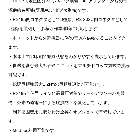
・DC5V〔電圧区分2〕ジャック装備、ACアダプターからの電
源供給も可能(専用ACアダプタ別売)です。
・RS485側コネクタとして3種類、RS-232C側コネクタとして
2種類を装備し、多様な作業環境に対応します。
・本ユニットから外部機器に5Vの電源を供給することができ
ます。
・本体上面の印刷で結線状態をわかりやすく表示しています。
・自機を含む最大32台のユニットをマルチドロップ方式で接続
可能です。
・総延長距離最大1.2kmの長距離通信が可能です。
・RS485全信号ラインに高電圧対策でサージアブソーバを装
備、外来の過電圧による破損防止を強化しています。
・制御盤固定用に取り付け金具をオプションで準備していま
す。
・Modbus利用可能です。