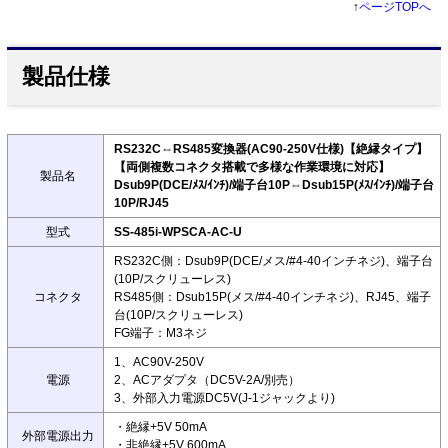
↑
ページTOPへ
製品仕様
RS232C⇔RS485変換器(AC90-250V仕様)【絶縁タイプ】
【両側複数コネクタ搭載で多様な作業環境に対応】
製品名
Dsub9P(DCE/ﾒｽ/ｲﾝﾁ)/端子台10P⇔Dsub15P(ﾒｽ/ｲﾝﾁ)/端子台
10P/RJ45
型式
SS-485i-WPSCA-AC-U
RS232C側：Dsub9P(DCE/メス/#4-40インチネジ)、端子台
(10P/スクリューレス)
コネクタ
RS485側：Dsub15P(メス/#4-40インチネジ)、RJ45、端子
台(10P/スクリューレス)
FG端子：M3ネジ
1、AC90V-250V
電源
2、ACアダプタ（DC5V-2A/別売）
3、外部入力電源DC5V(J-1ジャックより)
・絶縁+5V 50mA
外部電源出力
・非絶縁+5V 600mA