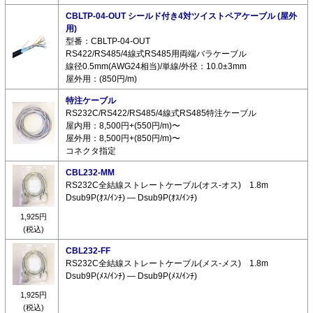
CBLTP-04-OUT シールド付き4対ツイストペアケーブル (屋外
用)
型番：CBLTP-04-OUT
RS422/RS485/4線式RS485用両端バラケーブル
線径0.5mm(AWG24相当)/単線/外径：10.0±3mm
屋外用：(850円/m)
特注ケーブル
RS232C/RS422/RS485/4線式RS485特注ケーブル
屋内用：8,500円+(550円/m)〜
屋外用：8,500円+(850円/m)〜
コネクタ指定
CBL232-MM
RS232C全結線ストレートケーブル(オス-オス) 1.8m
Dsub9P(ｵｽ/ｲﾝﾁ) ― Dsub9P(ｵｽ/ｲﾝﾁ)
1,925円
(税込)
CBL232-FF
RS232C全結線ストレートケーブル(メス-メス) 1.8m
Dsub9P(ﾒｽ/ｲﾝﾁ) ― Dsub9P(ﾒｽ/ｲﾝﾁ)
1,925円
(税込)