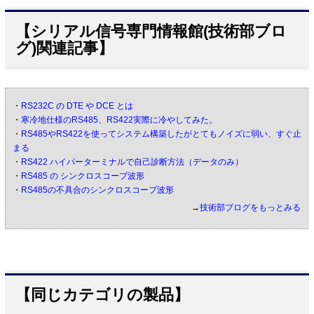
【シリアル信号専門情報館(技術部ブロ
グ)関連記事】
・
RS232C の DTE や DCE とは
・
寒冷地仕様のRS485、RS422実際に冷やしてみた。
・
RS485やRS422を使ってシステム構築したがとてもノイズに弱い、すぐ止
まる
・
RS422 ハイパーターミナルで自己診断方法（データのみ）
・
RS485 の シンクロスコープ波形
・
RS485の不具合のシンクロスコープ波形
→
技術部ブログをもっとみる
【同じカテゴリの製品】