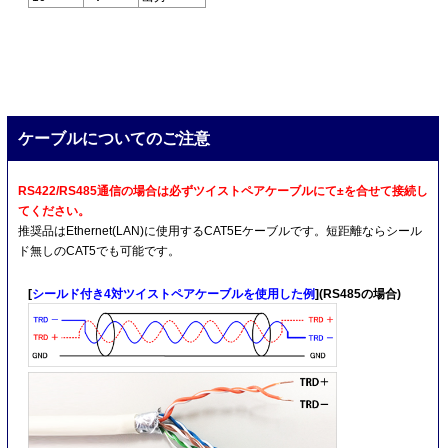
ケーブルについてのご注意
RS422/RS485通信の場合は必ずツイストペアケーブルにて±を合せて接続し
てください。
推奨品はEthernet(LAN)に使用するCAT5Eケーブルです。短距離ならシール
ド無しのCAT5でも可能です。
[
シールド付き4対ツイストペアケーブルを使用した例
](RS485の場合)