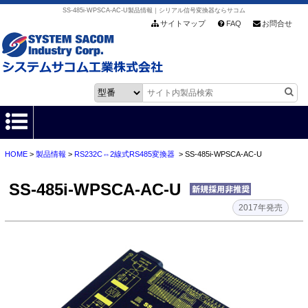
SS-485i-WPSCA-AC-U製品情報｜シリアル信号変換器ならサコム
サイトマップ
FAQ
お問合せ
HOME
>
製品情報
>
RS232C⇔2線式RS485変換器
> SS-485i-WPSCA-AC-U
HOME
SS-485i-WPSCA-AC-U
製品情報
2017年発売
各種ダウンロード
お客様サポート
会社情報