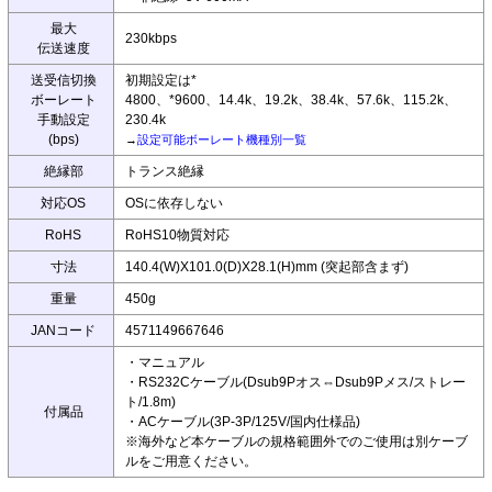
最大
230kbps
伝送速度
送受信切換
初期設定は*
ボーレート
4800、*9600、14.4k、19.2k、38.4k、57.6k、115.2k、
手動設定
230.4k
(bps)
→
設定可能ボーレート機種別一覧
絶縁部
トランス絶縁
対応OS
OSに依存しない
RoHS
RoHS10物質対応
寸法
140.4(W)X101.0(D)X28.1(H)mm (突起部含まず)
重量
450g
JANコード
4571149667646
・マニュアル
・RS232Cケーブル(Dsub9Pオス⇔Dsub9Pメス/ストレー
ト/1.8m)
付属品
・ACケーブル(3P-3P/125V/国内仕様品)
※海外など本ケーブルの規格範囲外でのご使用は別ケーブ
ルをご用意ください。