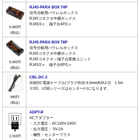
RJ45-PARA BOX T4P
信号分岐用パラレルボックス
RJ45コネクタ中継ボックス
RJ45/3ヶ、端子台4P/1ヶ
9,460円
(税込)
RJ45-PARA BOX T8P
信号分岐用パラレルボックス
RJ45コネクタ中継ボックス
RJ45コネクタ⇔端子台変換ユニット
9,460円
RJ45/2ヶ、端子台8P/1ヶ
(税込)
CBL-DC-2
外部DC電源ケーブル(プラグ外径:4.0mm/EIAJ-2) 1.5m
※SS、USBシリーズはセンター(+)になります。
990円
(税込)
ADPT-R
ACアダプター
・入力電圧：AC100V-240V
・出力電圧： 5V-2A
・極性：センタープラス
2,310円