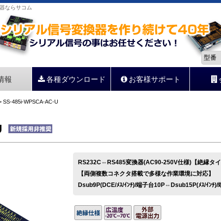
変換器ならサコム
情報
各種ダウンロード
お客様サポート
 SS-485i-WPSCA-AC-U
U
RS232C⇔RS485変換器(AC90-250V仕様)【絶縁タ
【両側複数コネクタ搭載で多様な作業環境に対応】
Dsub9P(DCE/ﾒｽ/ｲﾝﾁ)/端子台10P⇔Dsub15P(ﾒｽ/ｲﾝﾁ)