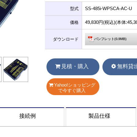
SS-485i-WPSCA-AC-U
型式
49,830円(税込)(本体:45
価格
ダウンロード
パンフレット(0.9MB)
見積・購入
無料貸
Yahoo!ショッピング
で今すぐ購入
接続例
製品仕様