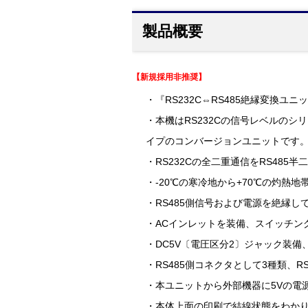
製品概要
【新規採用非推奨】
・『RS232C⇔RS485絶縁変換ユニッ
・本機はRS232Cの信号レベルの
イプのコンバージョンユニットです
・RS232Cの全二重通信をRS485
・-20℃の寒冷地から+70℃の灼熱
・RS485側信号および電源を絶縁し
・ACインレットを装備、スイッチン
・DC5V〔電圧区分2〕ジャック装備
・RS485側コネクタとして3種類、
・本ユニットから外部機器に5Vの電
・本体上面の印刷で結線状態をわか