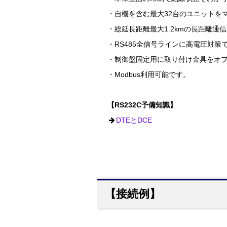
・自機を含む最大32台のユニットを
・総延長距離最大1.2kmの長距離通
・RS485全信号ラインに高電圧対
・制御盤固定用に取り付け金具をオ
・Modbus利用可能です。
【RS232C予備知識】
DTEとDCE
【接続例】