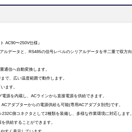
ト AC90〜250V仕様』
シリアルデータと、RS485の信号レベルのシリアルデータを半二重で双
。
半二重通信へ自動変換します。
地帯まで、広い温度範囲で動作します。
ています。
グ電源を内蔵し、ACラインから直接電源を供給できます。
、ACアダプターからの電源供給も可能(専用ACアダプタ別売)です。
RS-232C側コネクタとして2種類を装備し、多様な作業環境に対応します
源を供給することができます。
りやすく表示しています。