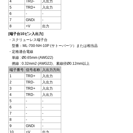
4
TRD-
入出力
5
TRD+
入出力
6
-
-
7
GNDi
-
8
+V
出力
[端子台10ピン入出力]
・スクリューレス端子台
型番：ML-700-NH-10P (サトーパーツ）または相当品
・定格適合電線
単線 : Ø0.65mm (AWG22)
撚線 : 0.32mm2 (AWG22)、素線径Ø0.12mm以上
端子番号
信号名称
入出力方向
1
TRD+
入出力
2
TRD-
入出力
3
TRD+
入出力
4
TRD-
入出力
5
-
-
6
-
-
7
-
-
8
-
-
9
GNDi
-
10
+V
出力