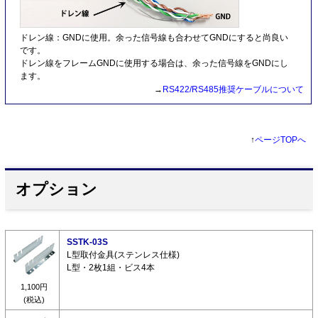
ドレン線：GNDに使用。余った信号線も合わせてGNDにすると尚良い
です。
ドレン線をフレームGNDに使用する場合は、余った信号線をGNDにし
ます。
→
RS422/RS485推奨ケーブルについて
↑
ページTOPへ
オプション
SSTK-03S
L型取付金具(ステンレス仕様)
L型・2枚1組・ビス4本
1,100円
(税込)