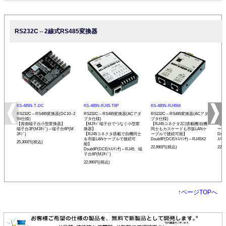
RS232C⇔2線式RS485変換器
KS-485N-T-DC
KS-485N-RJ45-T6P
KS-485N-RJ45W
KS-
RS232C⇔RS485変換器(DC10~2
RS232C⇔RS485変換器(ACアダ
RS232C⇔RS485変換器(ACアダ
RS
5V仕様)
プタ仕様)
プタ仕様)
プタ
【両側端子台小型変換器】
【M2ﾈｼﾞ端子台でつなぐ小型変
【RJ45コネクタ2口搭載機!自機
【発
端子台3P(M3ﾈｼﾞ)⇔端子台6P(M
換器】
同士もカスケードも市販LANケ
ーモ
3ﾈｼﾞ)
【RJ45コネクタ搭載で自機同士
ーブルで接続可能】
Dsu
を市販LANケーブルで接続可
Dsub9P(DCE/ﾒｽ/ｲﾝﾁ)⇔RJ45X2
ｽ/ﾐﾘ
25,300円(税込)
能】
22,990円(税込)
22,
Dsub9P(DCE/ﾒｽ/ｲﾝﾁ)⇔RJ45、端
子台6P(M2ﾈｼﾞ)
22,990円(税込)
↑
ページTOPへ