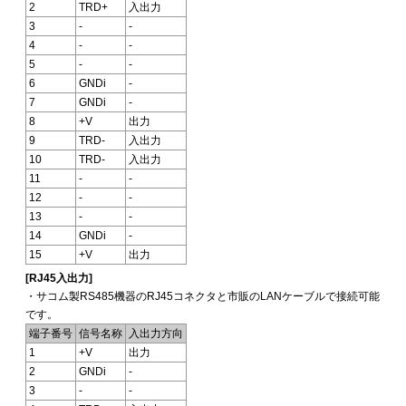
2
TRD+
入出力
3
-
-
4
-
-
5
-
-
6
GNDi
-
7
GNDi
-
8
+V
出力
9
TRD-
入出力
10
TRD-
入出力
11
-
-
12
-
-
13
-
-
14
GNDi
-
15
+V
出力
[RJ45入出力]
・サコム製RS485機器のRJ45コネクタと市販のLANケーブルで接続可能
です。
端子番号
信号名称
入出力方向
1
+V
出力
2
GNDi
-
3
-
-