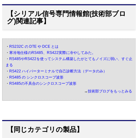
【シリアル信号専門情報館(技術部ブロ
グ)関連記事】
・
RS232C の DTE や DCE とは
・
寒冷地仕様のRS485、RS422実際に冷やしてみた。
・
RS485やRS422を使ってシステム構築したがとてもノイズに弱い、すぐ止
まる
・
RS422 ハイパーターミナルで自己診断方法（データのみ）
・
RS485 の シンクロスコープ波形
・
RS485の不具合のシンクロスコープ波形
→
技術部ブログをもっとみる
【同じカテゴリの製品】