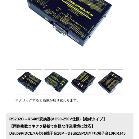
お問い合わせ
※クリックすると画像が切り変わります。
RS232C⇔RS485変換器(AC90-250V仕様)【絶縁タイプ】
【両側複数コネクタ搭載で多様な作業環境に対応】
Dsub9P(DCE/ﾒｽ/ｲﾝﾁ)/端子台10P⇔Dsub15P(ﾒｽ/ｲﾝﾁ)/端子台10P/RJ45