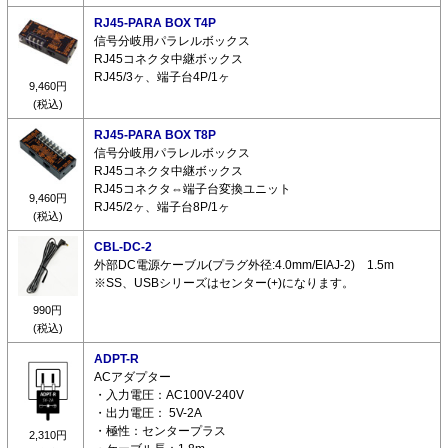
RJ45-PARA BOX T4P
信号分岐用パラレルボックス
RJ45コネクタ中継ボックス
RJ45/3ヶ、端子台4P/1ヶ
9,460円
(税込)
RJ45-PARA BOX T8P
信号分岐用パラレルボックス
RJ45コネクタ中継ボックス
RJ45コネクタ⇔端子台変換ユニット
9,460円
RJ45/2ヶ、端子台8P/1ヶ
(税込)
CBL-DC-2
外部DC電源ケーブル(プラグ外径:4.0mm/EIAJ-2) 1.5m
※SS、USBシリーズはセンター(+)になります。
990円
(税込)
ADPT-R
ACアダプター
・入力電圧：AC100V-240V
・出力電圧： 5V-2A
・極性：センタープラス
2,310円