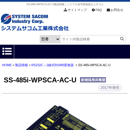
SS-485i-WPSCA-AC-U製品情報｜シリアル信号変換器ならサコム
サイトマップ
FAQ
お問合せ
HOME
>
製品情報
>
RS232C⇔2線式RS485変換器
> SS-485i-WPSCA-AC-U
HOME
SS-485i-WPSCA-AC-U
製品情報
2017年発売
各種ダウンロード
お客様サポート
会社情報