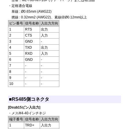
型番：ML-700-NH-10P (サトーパーツ）または相当品
・定格適合電線
単線 : Ø0.65mm (AWG22)
撚線 : 0.32mm2 (AWG22)、素線径Ø0.12mm以上
ピン番号
信号名称
入出力方向
1
RTS
出力
2
CTS
入力
3
GND
-
4
TXD
出力
5
RXD
入力
6
GND
-
7
-
-
8
-
-
9
-
-
10
-
-
■RS485側コネクタ
[Dsub15ピン入出力]
・メス/#4-40インチネジ
端子番号
信号名称
入出力方向
1
TRD+
入出力