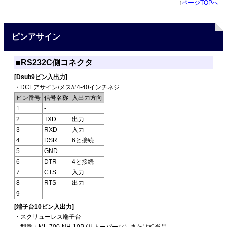
↑
ページTOPへ
ピンアサイン
■RS232C側コネクタ
[Dsub9ピン入出力]
・DCEアサイン/メス/#4-40インチネジ
ピン番号
信号名称
入出力方向
1
-
2
TXD
出力
3
RXD
入力
4
DSR
6と接続
5
GND
6
DTR
4と接続
7
CTS
入力
8
RTS
出力
9
-
[端子台10ピン入出力]
・スクリューレス端子台