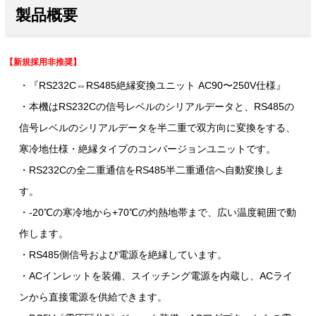
製品概要
【新規採用非推奨】
・『RS232C⇔RS485絶縁変換ユニット AC90〜250V仕様』
・本機はRS232Cの信号レベルのシリアルデータと、RS485の
信号レベルのシリアルデータを半二重で双方向に変換をする、
寒冷地仕様・絶縁タイプのコンバージョンユニットです。
・RS232Cの全二重通信をRS485半二重通信へ自動変換しま
す。
・-20℃の寒冷地から+70℃の灼熱地帯まで、広い温度範囲で動
作します。
・RS485側信号および電源を絶縁しています。
・ACインレットを装備、スイッチング電源を内蔵し、ACライ
ンから直接電源を供給できます。