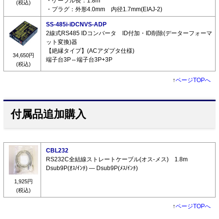
・ケーブル長：1.8m
(税込)
・プラグ：外形4.0mm 内径1.7mm(EIAJ-2)
SS-485i-iDCNVS-ADP
2線式RS485 IDコンバータ ID付加・ID削除(データーフォーマ
ット変換)器
【絶縁タイプ】(ACアダプタ仕様)
34,650円
端子台3P⇔端子台3P+3P
(税込)
↑
ページTOPへ
付属品追加購入
CBL232
RS232C全結線ストレートケーブル(オス-メス) 1.8m
Dsub9P(ｵｽ/ｲﾝﾁ) ― Dsub9P(ﾒｽ/ｲﾝﾁ)
1,925円
(税込)
↑
ページTOPへ