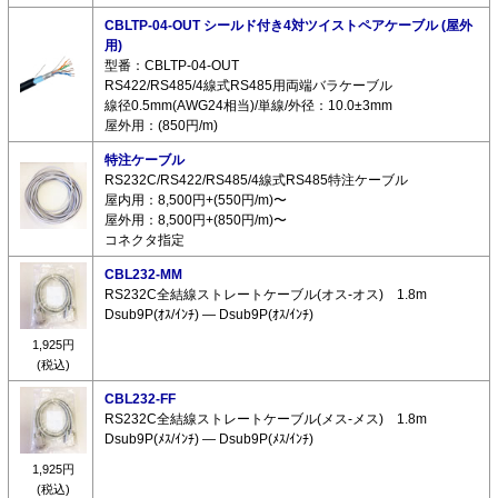
CBLTP-04-OUT シールド付き4対ツイストペアケーブル (屋外
用)
型番：CBLTP-04-OUT
RS422/RS485/4線式RS485用両端バラケーブル
線径0.5mm(AWG24相当)/単線/外径：10.0±3mm
屋外用：(850円/m)
特注ケーブル
RS232C/RS422/RS485/4線式RS485特注ケーブル
屋内用：8,500円+(550円/m)〜
屋外用：8,500円+(850円/m)〜
コネクタ指定
CBL232-MM
RS232C全結線ストレートケーブル(オス-オス) 1.8m
Dsub9P(ｵｽ/ｲﾝﾁ) ― Dsub9P(ｵｽ/ｲﾝﾁ)
1,925円
(税込)
CBL232-FF
RS232C全結線ストレートケーブル(メス-メス) 1.8m
Dsub9P(ﾒｽ/ｲﾝﾁ) ― Dsub9P(ﾒｽ/ｲﾝﾁ)
1,925円
(税込)