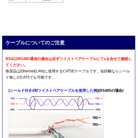
ケーブルについてのご注意
RS422/RS485通信の場合は必ずツイストペアケーブルにて±を合せて接続し
てください。
推奨品はEthernet(LAN)に使用するCAT5Eケーブルです。短距離ならシール
ド無しのCAT5でも可能です。
[
シールド付き4対ツイストペアケーブルを使用した例
](RS485の場合)