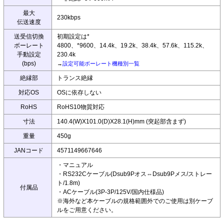
最大
230kbps
伝送速度
送受信切換
初期設定は*
ボーレート
4800、*9600、14.4k、19.2k、38.4k、57.6k、115.2k、
手動設定
230.4k
(bps)
→
設定可能ボーレート機種別一覧
絶縁部
トランス絶縁
対応OS
OSに依存しない
RoHS
RoHS10物質対応
寸法
140.4(W)X101.0(D)X28.1(H)mm (突起部含まず)
重量
450g
JANコード
4571149667646
・マニュアル
・RS232Cケーブル(Dsub9Pオス⇔Dsub9Pメス/ストレー
ト/1.8m)
付属品
・ACケーブル(3P-3P/125V/国内仕様品)
※海外など本ケーブルの規格範囲外でのご使用は別ケーブ
ルをご用意ください。