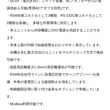
・DC5V〔電圧区分2〕ジャック装備、ACアダプターからの電
源供給も可能(専用ACアダプタ別売)です。
・RS485側コネクタとして3種類、RS-232C側コネクタとして
2種類を装備し、多様な作業環境に対応します。
・本ユニットから外部機器に5Vの電源を供給することができ
ます。
・本体上面の印刷で結線状態をわかりやすく表示しています。
・自機を含む最大32台のユニットをマルチドロップ方式で接続
可能です。
・総延長距離最大1.2kmの長距離通信が可能です。
・RS485全信号ラインに高電圧対策でサージアブソーバを装
備、外来の過電圧による破損防止を強化しています。
・制御盤固定用に取り付け金具をオプションで準備していま
す。
・Modbus利用可能です。