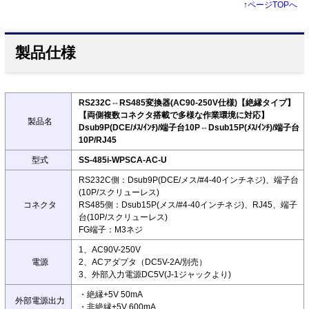
↑
ページTOPへ
製品仕様
RS232C⇔RS485変換器(AC90-250V仕様)【絶縁タイプ】
【両側複数コネクタ搭載で多様な作業環境に対応】
製品名
Dsub9P(DCE/ﾒｽ/ｲﾝﾁ)/端子台10P⇔Dsub15P(ﾒｽ/ｲﾝﾁ)/端子台
10P/RJ45
型式
SS-485i-WPSCA-AC-U
RS232C側：Dsub9P(DCE/メス/#4-40インチネジ)、端子台
(10P/スクリューレス)
コネクタ
RS485側：Dsub15P(メス/#4-40インチネジ)、RJ45、端子
台(10P/スクリューレス)
FG端子：M3ネジ
1、AC90V-250V
電源
2、ACアダプタ（DC5V-2A/別売）
3、外部入力電源DC5V(J-1ジャックより)
・絶縁+5V 50mA
外部電源出力
・非絶縁+5V 600mA