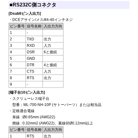
■RS232C側コネクタ
[Dsub9ピン入出力]
・DCEアサイン/メス/#4-40インチネジ
ピン番号
信号名称
入出力方向
1
-
2
TXD
出力
3
RXD
入力
4
DSR
6と接続
5
GND
6
DTR
4と接続
7
CTS
入力
8
RTS
出力
9
-
[端子台10ピン入出力]
・スクリューレス端子台
型番：ML-700-NH-10P (サトーパーツ）または相当品
・定格適合電線
単線 : Ø0.65mm (AWG22)
撚線 : 0.32mm2 (AWG22)、素線径Ø0.12mm以上
ピン番号
信号名称
入出力方向
1
RTS
出力