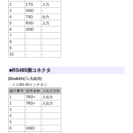
2
CTS
入力
3
GND
-
4
TXD
出力
5
RXD
入力
6
GND
-
7
-
-
8
-
-
9
-
-
10
-
-
■RS485側コネクタ
[Dsub15ピン入出力]
・メス/#4-40インチネジ
端子番号
信号名称
入出力方向
1
TRD+
入出力
2
TRD+
入出力
3
-
-
4
-
-
5
-
-
6
GNDi
-