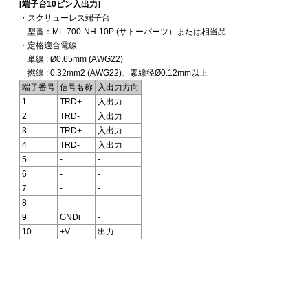
[端子台10ピン入出力]
・スクリューレス端子台
型番：ML-700-NH-10P (サトーパーツ）または相当品
・定格適合電線
単線 : Ø0.65mm (AWG22)
撚線 : 0.32mm2 (AWG22)、素線径Ø0.12mm以上
端子番号
信号名称
入出力方向
1
TRD+
入出力
2
TRD-
入出力
3
TRD+
入出力
4
TRD-
入出力
5
-
-
6
-
-
7
-
-
8
-
-
9
GNDi
-
10
+V
出力