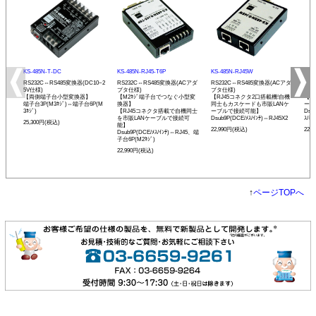
KS-485N-T-DC
KS-485N-RJ45-T6P
KS-485N-RJ45W
KS-
RS232C⇔RS485変換器(DC10~2
RS232C⇔RS485変換器(ACアダ
RS232C⇔RS485変換器(ACアダ
RS
5V仕様)
プタ仕様)
プタ仕様)
プタ
【両側端子台小型変換器】
【M2ﾈｼﾞ端子台でつなぐ小型変
【RJ45コネクタ2口搭載機!自機
【発
端子台3P(M3ﾈｼﾞ)⇔端子台6P(M
換器】
同士もカスケードも市販LANケ
ーモ
3ﾈｼﾞ)
【RJ45コネクタ搭載で自機同士
ーブルで接続可能】
Dsu
を市販LANケーブルで接続可
Dsub9P(DCE/ﾒｽ/ｲﾝﾁ)⇔RJ45X2
ｽ/ﾐﾘ
25,300円(税込)
能】
22,990円(税込)
22,
Dsub9P(DCE/ﾒｽ/ｲﾝﾁ)⇔RJ45、端
子台6P(M2ﾈｼﾞ)
22,990円(税込)
↑
ページTOPへ