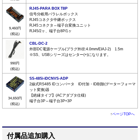
RJ45-PARA BOX T8P
信号分岐用パラレルボックス
RJ45コネクタ中継ボックス
RJ45コネクタ⇔端子台変換ユニット
9,460円
RJ45/2ヶ、端子台8P/1ヶ
(税込)
CBL-DC-2
外部DC電源ケーブル(プラグ外径:4.0mm/EIAJ-2) 1.5m
※SS、USBシリーズはセンター(+)になります。
990円
(税込)
SS-485i-iDCNVS-ADP
2線式RS485 IDコンバータ ID付加・ID削除(データーフォーマ
ット変換)器
【絶縁タイプ】(ACアダプタ仕様)
34,650円
端子台3P⇔端子台3P+3P
(税込)
↑
ページTOPへ
付属品追加購入