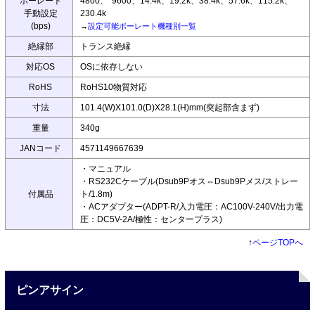
ボーレート
4800、*9600、14.4k、19.2k、38.4k、57.6k、115.2k、
手動設定
230.4k
(bps)
→
設定可能ボーレート機種別一覧
絶縁部
トランス絶縁
対応OS
OSに依存しない
RoHS
RoHS10物質対応
寸法
101.4(W)X101.0(D)X28.1(H)mm(突起部含まず)
重量
340g
JANコード
4571149667639
・マニュアル
・RS232Cケーブル(Dsub9Pオス⇔Dsub9Pメス/ストレー
付属品
ト/1.8m)
・ACアダプター(ADPT-R/入力電圧：AC100V-240V/出力電
圧：DC5V-2A/極性：センタープラス)
↑
ページTOPへ
ピンアサイン