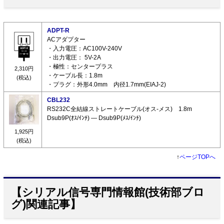
ADPT-R
ACアダプター
・入力電圧：AC100V-240V
・出力電圧： 5V-2A
・極性：センタープラス
2,310円
・ケーブル長：1.8m
(税込)
・プラグ：外形4.0mm 内径1.7mm(EIAJ-2)
CBL232
RS232C全結線ストレートケーブル(オス-メス) 1.8m
Dsub9P(ｵｽ/ｲﾝﾁ) ― Dsub9P(ﾒｽ/ｲﾝﾁ)
1,925円
(税込)
↑
ページTOPへ
【シリアル信号専門情報館(技術部ブロ
グ)関連記事】