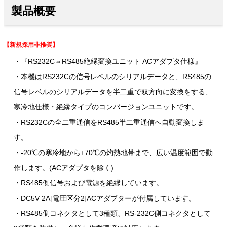
製品概要
【新規採用非推奨】
・『RS232C⇔RS485絶縁変換ユニット ACアダプタ仕様』
・本機はRS232Cの信号レベルのシリアルデータと、RS485の
信号レベルのシリアルデータを半二重で双方向に変換をする、
寒冷地仕様・絶縁タイプのコンバージョンユニットです。
・RS232Cの全二重通信をRS485半二重通信へ自動変換しま
す。
・-20℃の寒冷地から+70℃の灼熱地帯まで、広い温度範囲で動
作します。(ACアダプタを除く)
・RS485側信号および電源を絶縁しています。
・DC5V 2A[電圧区分2]ACアダプターが付属しています。
・RS485側コネクタとして3種類、RS-232C側コネクタとして