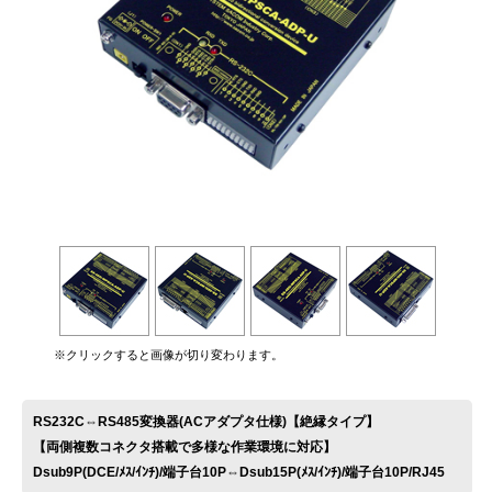
お問い合わせ
※クリックすると画像が切り変わります。
RS232C⇔RS485変換器(ACアダプタ仕様)【絶縁タイプ】
【両側複数コネクタ搭載で多様な作業環境に対応】
Dsub9P(DCE/ﾒｽ/ｲﾝﾁ)/端子台10P⇔Dsub15P(ﾒｽ/ｲﾝﾁ)/端子台10P/RJ45