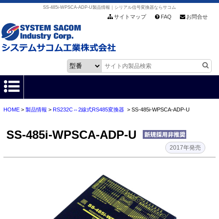
SS-485i-WPSCA-ADP-U製品情報｜シリアル信号変換器ならサコム
サイトマップ
FAQ
お問合せ
HOME
>
製品情報
>
RS232C⇔2線式RS485変換器
> SS-485i-WPSCA-ADP-U
HOME
SS-485i-WPSCA-ADP-U
製品情報
2017年発売
各種ダウンロード
お客様サポート
会社情報