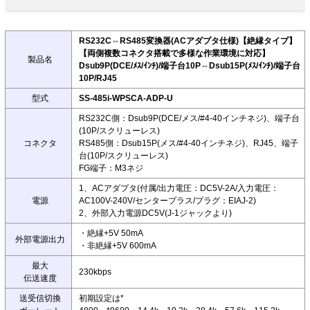
RS232C⇔RS485変換器(ACアダプタ仕様)【絶縁タイプ】
【両側複数コネクタ搭載で多様な作業環境に対応】
製品名
Dsub9P(DCE/ﾒｽ/ｲﾝﾁ)/端子台10P⇔Dsub15P(ﾒｽ/ｲﾝﾁ)/端子台
10P/RJ45
型式
SS-485i-WPSCA-ADP-U
RS232C側：Dsub9P(DCE/メス/#4-40インチネジ)、端子台
(10P/スクリューレス)
コネクタ
RS485側：Dsub15P(メス/#4-40インチネジ)、RJ45、端子
台(10P/スクリューレス)
FG端子：M3ネジ
1、ACアダプタ(付属/出力電圧：DC5V-2A/入力電圧：
電源
AC100V-240V/センタープラス/プラグ：EIAJ-2)
2、外部入力電源DC5V(J-1ジャックより)
・絶縁+5V 50mA
外部電源出力
・非絶縁+5V 600mA
最大
230kbps
伝送速度
送受信切換
初期設定は*