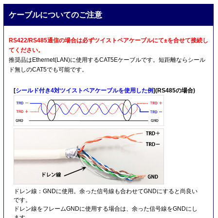
ケーブルについてのご注意
RS422/RS485通信の場合は必ずツイストペアケーブルにて±を合せて接続し
てください。
推奨品はEthernet(LAN)に使用するCAT5Eケーブルです。短距離ならシール
ド無しのCAT5でも可能です。
[
シールド付き4対ツイストペアケーブルを使用した例
](RS485の場合)
ドレン線：GNDに使用。余った信号線も合わせてGNDにすると尚良い
です。
ドレン線をフレームGNDに使用する場合は、余った信号線をGNDにし
ます。