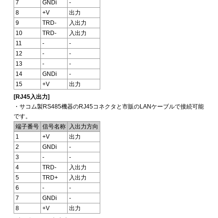
7
GNDi
-
8
+V
出力
9
TRD-
入出力
10
TRD-
入出力
11
-
-
12
-
-
13
-
-
14
GNDi
-
15
+V
出力
[RJ45入出力]
・サコム製RS485機器のRJ45コネクタと市販のLANケーブルで接続可能
です。
端子番号
信号名称
入出力方向
1
+V
出力
2
GNDi
-
3
-
-
4
TRD-
入出力
5
TRD+
入出力
6
-
-
7
GNDi
-
8
+V
出力