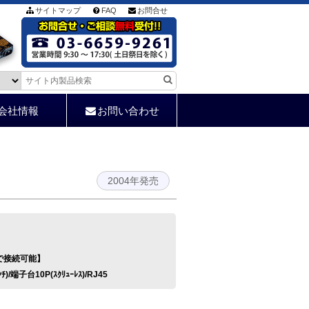
サイトマップ
FAQ
お問合せ
会社情報
お問い合わせ
2004年発売
で接続可能】
ﾝﾁ)/端子台10P(ｽｸﾘｭｰﾚｽ)/RJ45