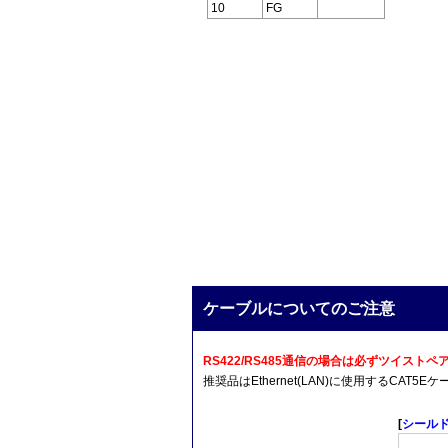
10
FG
ケーブルについてのご注意
RS422/RS485通信の場合は必ずツイス
推奨品はEthernet(LAN)に使用するCA
[
シール