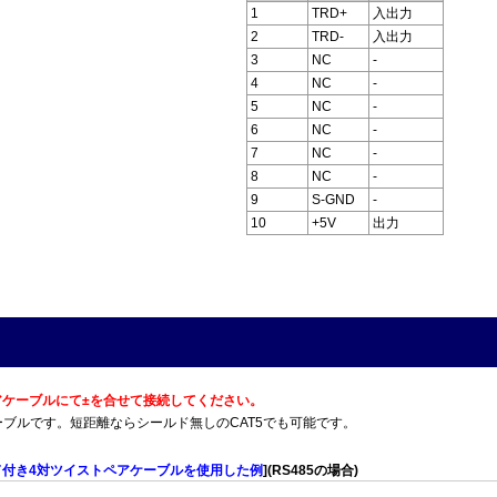
1
TRD+
入出力
2
TRD-
入出力
3
NC
-
4
NC
-
5
NC
-
6
NC
-
7
NC
-
8
NC
-
9
S-GND
-
10
+5V
出力
トペアケーブルにて±を合せて接続してください。
T5Eケーブルです。短距離ならシールド無しのCAT5でも可能です。
ド付き4対ツイストペアケーブルを使用した例
](RS485の場合)