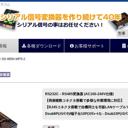
らサコム
情報
各種ダウンロード
お客様サポート
 SS-485N-WPS-2
RS232C⇔RS485変換器 (AC100-240V仕様)
【両側複数コネクタ搭載で多様な作業環境に対応】
【RJ45コネクタ搭載で自機同士を市販LANケーブル
Dsub9P(ﾒｽ/ｲﾝﾁ)/端子台10P(ｽｸﾘｭｰﾚｽ)⇔Dsub15P(ﾒｽ/ｲ