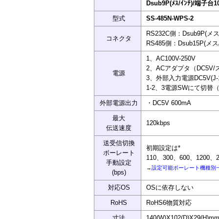
Dsub9P(ﾒｽ/ｲﾝﾁ)/端子台10
型式
SS-485N-WPS-2
RS232C側：Dsub9P(
コネクタ
RS485側：Dsub15P(
1、AC100V-250V
2、ACアダプタ（DC5V
電源
3、外部入力電源DC5V(J
1-2、3電源SWにて切替
外部電源出力
・DC5V 600mA
最大
120kbps
伝送速度
送受信切換
初期設定は*
ボーレート
110、300、600、1200、24
手動設定
→
設定可能ボーレート機種別
(bps)
対応OS
OSに依存しない
RoHS
RoHS6物質対応
寸法
140(W)X102(D)X29(H