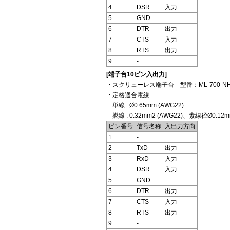
4
DSR
入力
5
GND
6
DTR
出力
7
CTS
入力
8
RTS
出力
9
-
[端子台10ピン入出力]
・スクリューレス端子台 型番：ML-700-N
・定格適合電線
単線 : Ø0.65mm (AWG22)
撚線 : 0.32mm2 (AWG22)、素線径Ø0.12
ピン番号
信号名称
入出力方向
1
-
2
TxD
出力
3
RxD
入力
4
DSR
入力
5
GND
6
DTR
出力
7
CTS
入力
8
RTS
出力
9
-