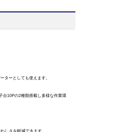
ンバーターとしても使えます。
P、端子台10Pの2種類搭載し多様な作業環
煩わしさを軽減できます。