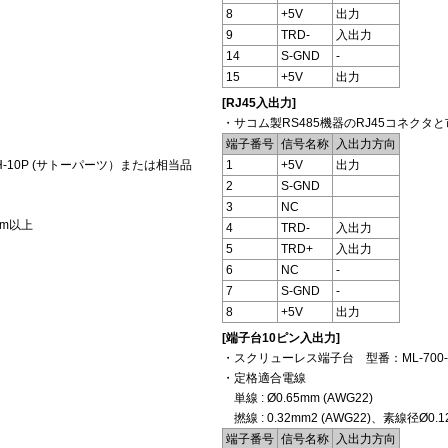
8
+5V
出力
9
TRD-
入出力
14
S-GND
-
15
+5V
出力
[RJ45入出力]
・サコム製RS485機器のRJ45コネクタ
端子番号
信号名称
入出力方向
H-10P (サトーパーツ）または相当品
1
+5V
出力
2
S-GND
3
NC
mm以上
4
TRD-
入出力
5
TRD+
入出力
6
NC
-
7
S-GND
-
8
+5V
出力
[端子台10ピン入出力]
・スクリューレス端子台 型番：ML-700-
・定格適合電線
単線 : Ø0.65mm (AWG22)
撚線 : 0.32mm2 (AWG22)、素線径Ø0.
端子番号
信号名称
入出力方向