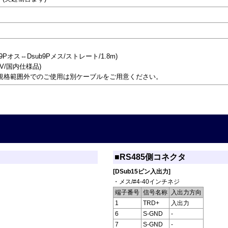
9Pオス⇔Dsub9Pメス/ストレート/1.8m)
5V/国内仕様品)
規格範囲外でのご使用は別ケーブルをご用意ください。
■RS485側コネクタ
[DSub15ピン入出力]
・メス/#4-40インチネジ
端子番号
信号名称
入出力方向
1
TRD+
入出力
6
S-GND
-
7
S-GND
-