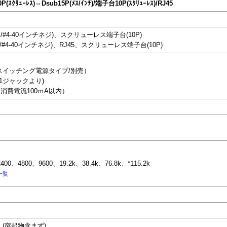
P(ｽｸﾘｭｰﾚｽ)⇔Dsub15P(ﾒｽ/ｲﾝﾁ)/端子台10P(ｽｸﾘｭｰﾚｽ)/RJ45
メス/#4-40インチネジ)、スクリューレス端子台(10P)
メス/#4-40インチネジ)、RJ45、スクリューレス端子台(10P)
/スイッチング電源タイプ/別売）
-1ジャックより)
（消費電流100ｍA以内）
00、4800、9600、19.2k、38.4k、76.8k、*115.2k
一覧
)mm (突起物含まず)