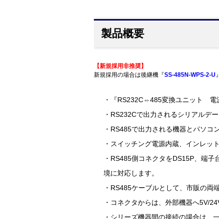
製品概要
【新規採用非推奨】
新規採用の場合は後継機『
SS-485N-WPS-2-U
・『RS232C⇔485変換ユニット 電源
・RS232Cで出力されるシリアルデ
・RS485で出力される機器とパソコ
・スイッチング電源内蔵、インレット
・RS485側コネクタをDS15P、端子台
境に対応します。
・RS485ケーブルとして、市販の両
・コネクタからは、外部機器へ5V/2
・シリーズ機器間の接続の場合は、