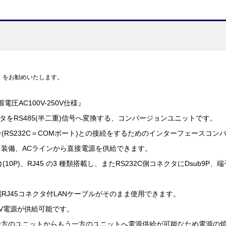
』をお勧めいたします。
電圧AC100V-250V仕様』
ータをRS485(半二重)信号へ変換する、コンバージョンユニットです。
ン(RS232C＝COMポート)との接続をするためのインターフェースコ
装備、ACラインから直接電源を供給できます。
(10P)、RJ45 の3 種類搭載し、またRS232C側コネクタにDsub9
端RJ45コネクタ付LANケーブルがそのまま使用できます。
4V電源が供給可能です。
一方のユニットからもう一方のユニットへ電源供給が可能なため電源の