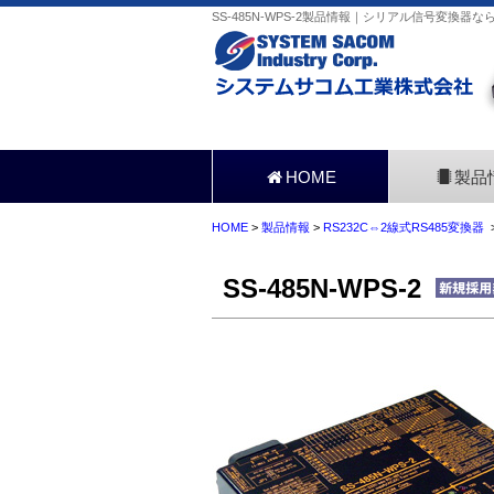
SS-485N-WPS-2製品情報｜シリアル信号変換器な
HOME
製品
HOME
>
製品情報
>
RS232C⇔2線式RS485変換器
>
SS-485N-WPS-2