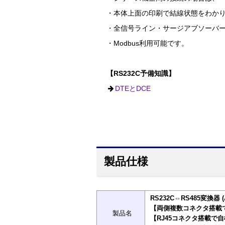
・本体上面の印刷で結線状態をわか
・全信号ライン・サージアブソーバ
・Modbus利用可能です。
【RS232C予備知識】
DTEとDCE
製品仕様
RS232C⇔RS485変換器 (
【両側複数コネクタ搭載
製品名
【RJ45コネクタ搭載で