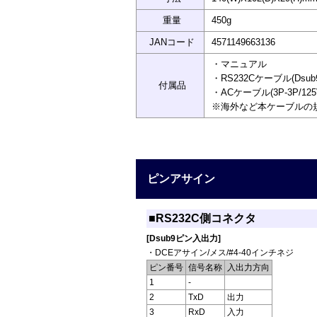
重量
450g
JANコード
4571149663136
・マニュアル
・RS232Cケーブル(Dsub
付属品
・ACケーブル(3P-3P/12
※海外など本ケーブルの
ピンアサイン
■RS232C側コネクタ
[Dsub9ピン入出力]
・DCEアサイン/メス/#4-40インチネジ
ピン番号
信号名称
入出力方向
1
-
2
TxD
出力
3
RxD
入力